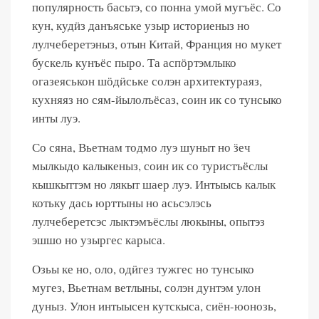
популярность басьтэ, со понна умой мугъёс. Со
кун, кудӥз данъяське узыр историеныз но
лулчеберетэныз, отын Китай, Франция но мукет
бускель кунъёс пыро. Та аспӧртэмлыко
огазеяськон шӧдӥське солэн архитектураяз,
кухняяз но сям-йылолъёсаз, соин ик со тунсыко
инты луэ.
Со сяна, Вьетнам тодмо луэ шуныт но ӟеч
мылкыдо калыкеныз, соин ик со туристъёслы
кышкыттэм но лякыт шаер луэ. Интыысь калык
котьку дась юрттыны но асьсэлэсь
лулчеберетсэс лыктэмъёслы люкыны, опытэз
эшшо но узыргес карыса.
Озьы ке но, оло, одӥгез тужгес но тунсыко
мугез, Вьетнам ветлыны, солэн дунтэм улон
дуныз. Улон интыысен кутскыса, сиён-юонозь,