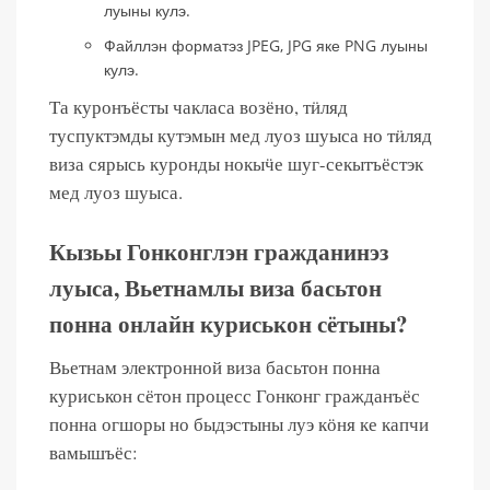
луыны кулэ.
Файллэн форматэз JPEG, JPG яке PNG луыны
кулэ.
Та куронъёсты чакласа возёно, тӥляд
туспуктэмды кутэмын мед луоз шуыса но тӥляд
виза сярысь куронды нокыӵе шуг-секытъёстэк
мед луоз шуыса.
Кызьы Гонконглэн гражданинэз
луыса, Вьетнамлы виза басьтон
понна онлайн куриськон сётыны?
Вьетнам электронной виза басьтон понна
куриськон сётон процесс Гонконг гражданъёс
понна огшоры но быдэстыны луэ кӧня ке капчи
вамышъёс: