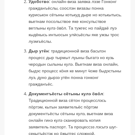
Удобство
: онлайн-виза заявка лэзе Гонконг
гражданъёслы, соослэн визазы понна
куриськон сётыны котькуд дыре но котькытысь,
вьетнам посольствое яке консульствое
ветлыны кулэ ӧвӧл. Та тужгес но пайдаё луэ
кыдёкысь интыосын улӥсьёслы яке ужзы трос
луэмъёслы.
Дыр утён
: традиционной виза басьтон
процесс дыр тырмыт луыны быгатэ но кузь
черодын сылыны кулэ. Вьетнам виза онлайн,
быдэс процесс кӧня ке минут ӵоже быдэстыны
луэ, дуно дырзэ утён понна гонконг
гражданъёс.
Документъёсты сётыны кулэ ӧвӧл
:
Традиционной виза сётон процесслэсь
пӧртэм, кытын заявительёс пӧртэм
документъёсты сётыны кулэ, вьетнам виза
онлайн гинэ кулэ сканировать копия
заявитель паспорт. Та процессэз лэсьтэ шуг-
секытъёстэк но ӧжытгес сложной.