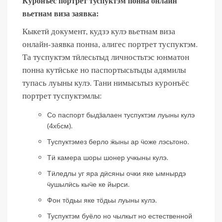
Куронъёс портрет туспуктэм понна онлайн
вьетнам виза заявка:
Кыкетӥ документ, кудзэ кулэ вьетнам виза
онлайн-заявка понна, алигес портрет туспуктэм.
Та туспуктэм тӥлесьтыд личностьтэс юнматон
понна кутӥське но паспортысьтыды адямилы
тупась луыны кулэ. Тани нимысьтыз куронъёс
портрет туспуктэмлы:
Со паспорт быдӟалаен туспуктэм луыны кулэ
(4х6см).
Туспуктэмез берло ӝыны ар ӵоже лэсьтоно.
Тӥ камера шоры шонер учкыны кулэ.
Тӥледлы уг яра дӥсяны очки яке ымнырдэ
ӵушылӥсь кыӵе ке йырси.
Фон тӧдьы яке тӧдьы луыны кулэ.
Туспуктэм буёло но чылкыт но естественной