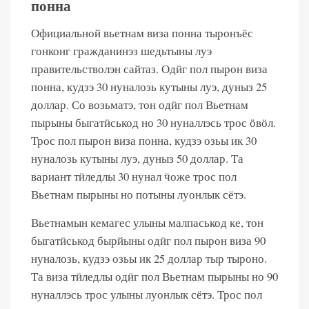
понна
Официальной вьетнам виза понна тыронъёс
гонконг гражданинэз шедьтыны луэ
правительстволэн сайтаз. Одӥг пол пырон виза
понна, кудзэ 30 нуналозь кутыны луэ, дуныз 25
доллар. Со возьматэ, тон одӥг пол Вьетнам
пырыны быгатӥськод но 30 нуналлэсь трос ӧвӧл.
Трос пол пырон виза понна, кудзэ озьы ик 30
нуналозь кутыны луэ, дуныз 50 доллар. Та
вариант тӥледлы 30 нунал ӵоже трос пол
Вьетнам пырыны но потыны луонлык сётэ.
Вьетнамын кемагес улыны малпаськод ке, тон
быгатӥськод бырйыны одӥг пол пырон виза 90
нуналозь, кудзэ озьы ик 25 доллар тыр тыроно.
Та виза тӥледлы одӥг пол Вьетнам пырыны но 90
нуналлэсь трос улыны луонлык сётэ. Трос пол