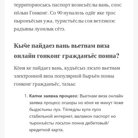
территориосысь паспорт возисьёслы вань, соос
пӧлын Гонконг. Со 90 нуналозь одӥг яке трос
пыронъёсын ужа, туристъёслы соя ветлэмзэс
радъяны луонлык сётэ.
Кыӵе пайдаез вань вьетнам виза
онлайн гонконг гражданъёс понна?
Кӧня ке пайдаез вань, кудъёсыз лэсьто вьетнам
электронной виза популярной быръён понна
гонконг гражданъёс, тазьы:
Капчи заявка процесс
: Вьетнам виза онлайн
заявка процесс огшоры но кӧня ке минут ӵоже
быдэстыны луэ. Тӥледлы кулэ луоз
стабильной интернет, валамон паспорт но
тыронъёсты лэсьтон понна дебетовый/
кредитной карта.