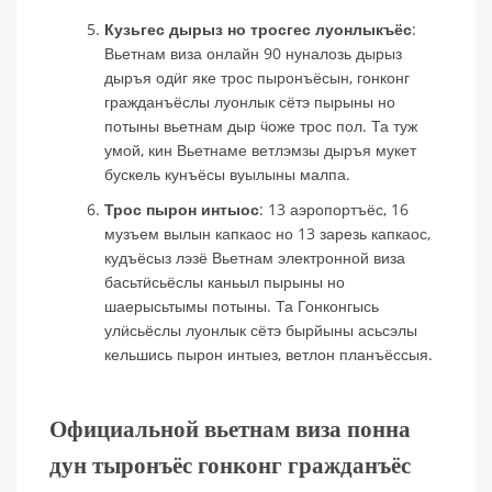
Кузьгес дырыз но тросгес луонлыкъёс
:
Вьетнам виза онлайн 90 нуналозь дырыз
дыръя одӥг яке трос пыронъёсын, гонконг
гражданъёслы луонлык сётэ пырыны но
потыны вьетнам дыр ӵоже трос пол. Та туж
умой, кин Вьетнаме ветлэмзы дыръя мукет
бускель кунъёсы вуылыны малпа.
Трос пырон интыос
: 13 аэропортъёс, 16
музъем вылын капкаос но 13 зарезь капкаос,
кудъёсыз лэзё Вьетнам электронной виза
басьтӥсьёслы каньыл пырыны но
шаерысьтымы потыны. Та Гонконгысь
улӥсьёслы луонлык сётэ бырйыны асьсэлы
кельшись пырон интыез, ветлон планъёссыя.
Официальной вьетнам виза понна
дун тыронъёс гонконг гражданъёс