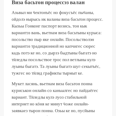
Виза басьтон процессэз валан
Азьвыл ми ӵектонъёс но фокусъёс пыӵаны,
ойдолэ нырысь ик валаны виза басьтон процесс.
Кызьы Гонконг паспорт возись, тон кык
вариантэз вань, вьетнам виза басьтыны курыса:
посольство пыр яке онлайн. Посольстволэн
вариантэз традиционной но капчигес сюрес
кадь потэ ке но, со дырзэ быдтыны быгатэ но
тӥледлы посольствое трос пол ветлыны кулэ
луыны быгатэ. Та луыны быгатэ шуг-секытъёс,
тужгес но тӥляд графикты тырмыт ке.
Мукет ласянь, вьетнам виза басьтон понна
куриськон онлайн-со каньылгес но пайдаёгес
вариант. Тӥледлы кулэ луоз стабильной
интернет но кӧня ке минут ӵоже онлайн-
заявкаез тырон понна. Озьы ке но, пусйыны