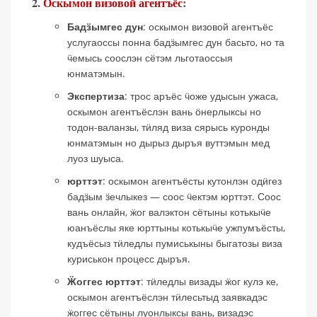
2.
Оскымон визовой агентъёс
:
Бадӟымгес дун
: оскымон визовой агентъёс
услугаоссы понна бадӟымгес дун басьто, но та
ӵемысь соослэн сётэм льготаоссыя
юнматэмын.
Экспертиза
: трос аръёс ӵоже удысын ужаса,
оскымон агентъёслэн вань ӧнерлыксы но
тодон-валанзы, тӥляд виза сярысь куронды
юнматэмын но дырыз дыръя вуттэмын мед
луоз шуыса.
юрттэт
: оскымон агентъёсты кутонлэн одӥгез
бадӟым ӟечлыкез — соос ӵектэм юрттэт. Соос
вань онлайн, ӝог валэктон сётыны котькыӵе
юанъёслы яке юрттыны котькыӵе ужпумъёсты,
кудъёсыз тӥледлы пумиськыны быгатозы виза
куриськон процесс дыръя.
Ӝоггес юрттэт
: тӥледлы визады ӝог кулэ ке,
оскымон агентъёслэн тӥлесьтыд заявкадэс
ӝоггес сётыны луонлыксы вань, визадэс