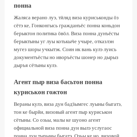
понна
Жаляса верано луэ, тӥляд виза куриськонды ӧз
сётэ ке, Гонконгысь гражданъёс понна коньдон
берыктон политика ӧвӧл. Виза понна дунъёсты
берыктыны уг луы котькыӵе учыре, отказлэн
мугез шоры учкытэк. Соин ик вань кулэ луись
документъёсты но иворъёсты шонер но дырыз
дыръя сётыны кулэ.
Агент пыр виза басьтон понна
куриськон гожтон
Вераны кулэ, виза дун бадӟымгес луыны быгатэ,
тон ке бырйи, визовый агент пыр куриськон
сётыны. Со озьы, малы ке шуоно агент
официальной виза понна дун вылэ услугаос
понна дун тырыны быгатэ. Озьы ке но, визовой