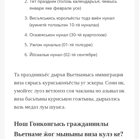
Тет праздник (толэзь календарьъя, ӵемысь
январе яке феврале усе)
Висъяськись корольёсты тодэ ваён нунал
(куинетӥ толэзьлэн 10-тӥ нуналаз)
Огазеяськон нунал (30-тӥ куартолэзе)
Ужлэн нуналыз (01-тӥ толсуре)
Йӧскалык нунал (02-тӥ сентябре)
Та праздникъёс дыръя Вьетнамысь иммиграция
виза сярысь куриськонъёсты уг эскеры. Соин ик,
умойгес луоз ветлонэз соя чакланы но азьвыл ик
виза басьтыны куриськон гожтыны, дырызлэсь
вазь медаз луы шуыса.
Нош Гонконгысь гражданинлы
Вьетнаме ӝог мыныны виза кулэ ке?