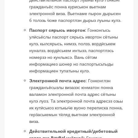
гражданъёс понна куриськон вьетнам
электронной виза. Вьетнаме пырон дырысен
6 толэзь ӵоже паспортлэн дырыз луыны кулэ.
Паспорт сярысь ивортон
: Гонконгысь
улӥсьёслы паспорт сярысь ивортон сётыны
кулэ, кылсярысь, нимзэ, ползэ, вордӥськем
нуналзэ, вордӥськем интызэ, паспортлэсь
номерзэ но кунлыксэ. Вань сётэм
информациез шонер но паспортысьтыды
информациен тупатыны кулэ.
Электронной почта адрес
: Гонконглэн
гражданъёсызлы визазэс юнматон понна
валамон электронной почта адрес сётыны
кулэ луоз. Та электронной почта адресэз озьы
ик кутӥськоз котькыӵе вуоно переписка понна,
герӟаськемын тӥляд вьетнам электронной
виза.
Действительной кредитный/дебетовый
карта яке PayPal учётной
: Гонконг