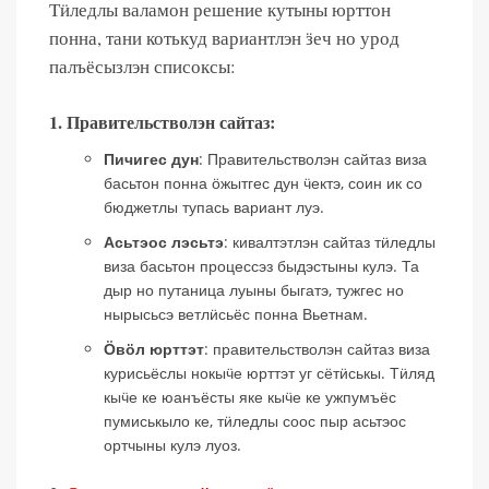
Тӥледлы валамон решение кутыны юрттон
понна, тани котькуд вариантлэн ӟеч но урод
палъёсызлэн списоксы:
1. Правительстволэн сайтаз:
Пичигес дун
: Правительстволэн сайтаз виза
басьтон понна ӧжытгес дун ӵектэ, соин ик со
бюджетлы тупась вариант луэ.
Асьтэос лэсьтэ
: кивалтэтлэн сайтаз тӥледлы
виза басьтон процессэз быдэстыны кулэ. Та
дыр но путаница луыны быгатэ, тужгес но
нырысьсэ ветлӥсьёс понна Вьетнам.
Ӧвӧл юрттэт
: правительстволэн сайтаз виза
курисьёслы нокыӵе юрттэт уг сётӥськы. Тӥляд
кыӵе ке юанъёсты яке кыӵе ке ужпумъёс
пумиськыло ке, тӥледлы соос пыр асьтэос
ортчыны кулэ луоз.