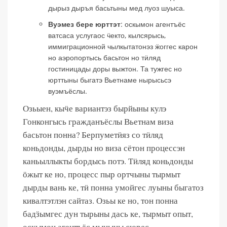
дырыз дыръя басьтыны мед луоз шуыса.
Вуэмез бере юрттэт
: оскымон агентъёс
ватсаса услугаос ӵекто, кылсярысь,
иммиграционной чылкытатонэз ӝоггес карон
но аэропортысь басьтон но тӥляд
гостиницады доры выжтон. Та тужгес но
юрттыны быгатэ Вьетнаме нырысьсэ
вуэмъёслы.
Озьыен, кыӵе вариантэз бырйыны кулэ
Гонконгысь гражданъёслы Вьетнам виза
басьтон понна? Берпуметӥяз со тӥляд
коньдонды, дырды но виза сётон процессэн
каньыллыкты бордысь потэ. Тӥляд коньдонды
ӧжыт ке но, процесс пыр ортчыны тырмыт
дырды вань ке, тӥ понна умойгес луыны быгатоз
кивалтэтлэн сайтаз. Озьы ке но, тон понна
бадӟымгес дун тырыны дась ке, тырмыт опыт,
оскымон агентъёс мыныны сюрес.