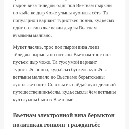
пырон виза тӥледлы одӥг пол Вьетнам пырыны
но кыӵе ке дыр ӵоже улыны луонлык сётэ. Та
популярной вариант туристъёс понна, кудъёсыз
одӥг пол гинэ яке вакчи дырлы Вьетнам
вуылыны малпало.
Мукет ласянь, трос пол пырон виза лэзиз
тӥледлы пырыны но потыны Вьетнам трос пол
пусъем дыр ӵоже. Та туж умой вариант
туристъёс понна, кудъёсыз бускель кунъёсы
ветлыны малпало но Вьетнаме берытскыны
луонлыкез потэ. Со озьы ик пайдаё луоз деловой
путешественникъёслы, кудъёсызлы ӵем ветлыны
кулэ луыны быгатэ Вьетнаме.
Вьетнам электронной виза берыктон
политикая гонконг гражданъёс