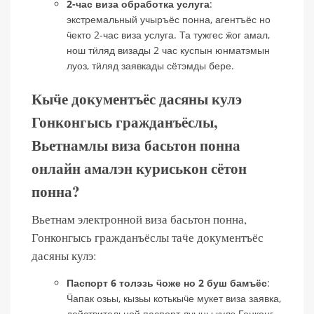
2-час виза обработка услуга
:
экстремальный учыръёс понна, агентъёс но
ӵекто 2-час виза услуга. Та тужгес ӝог амал,
нош тӥляд визады 2 час куспын юнматэмын
луоз, тӥляд заявкады сётэмды бере.
Кыӵе документъёс дасяны кулэ
Гонконгысь гражданъёслы,
Вьетнамлы виза басьтон понна
онлайн амалэн куриськон сётон
понна?
Вьетнам электронной виза басьтон понна,
Гонконгысь гражданъёслы таӵе документъёс
дасяны кулэ:
Паспорт 6 толэзь ӵоже но 2 буш бамъёс
:
Ӵапак озьы, кызьы котькыӵе мукет виза заявка,
действительной паспорт луыны кулэ Гонконг