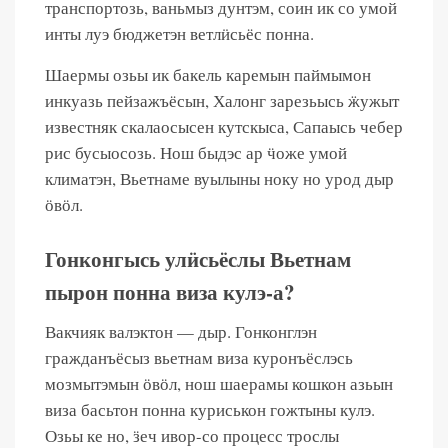
транспортозь, ваньмыз дунтэм, соин ик со умой
инты луэ бюджетэн ветлӥсьёс понна.
Шаермы озьы ик бакель каремын паймымон
инкуазь пейзажъёсын, Халонг зарезьысь ӝужыт
известняк скалаосысен кутскыса, Сапаысь чебер
рис бусыосозь. Нош быдэс ар ӵоже умой
климатэн, Вьетнаме вуылыны ноку но урод дыр
ӧвӧл.
Гонконгысь улӥсьёслы Вьетнам
пырон понна виза кулэ-а?
Вакчияк валэктон — дыр. Гонконглэн
гражданъёсыз вьетнам виза куронъёслэсь
мозмытэмын ӧвӧл, нош шаерамы кошкон азьын
виза басьтон понна куриськон гожтыны кулэ.
Озьы ке но, ӟеч ивор-со процесс трослы