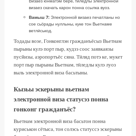
Визаез юнматэм бере, тӥледлы электронной
визаез скачать карон понна ссылка вуоз.
Вамыш 7:
Электронной визаез печатланы но
сое сьӧрады нуллыны, куке тон Вьетнаме
ветлӥськод.
Тодады возе, Гонконглэн гражданъёсыз Вьетнам
пырыны кулэ порт пыр, кудзэ соос заявкаязы
пусйизы, аэропортъёс сяна. Тӥляд потэ ке, мукет
порт пыр пырыны Вьетнам, тӥледлы кулэ луоз
выль электронной виза басьтыны.
Кызьы эскерыны вьетнам
электронной виза статусэз понна
гонконг гражданъёс?
Вьетнам электронной виза басьтон понна
куриськон сётыса, тон солэсь статуссэ эскерыны