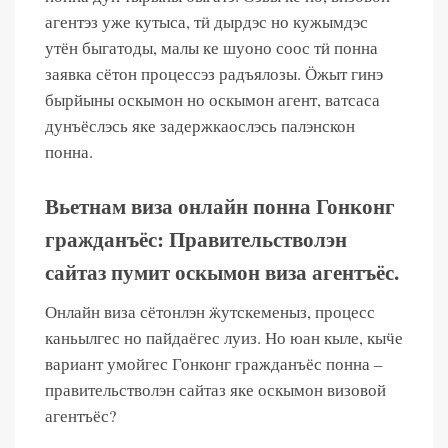
агентэз уже кутыса, тӥ дырдэс но кужымдэс
утён быгатоды, малы ке шуоно соос тӥ понна
заявка сётон процессэз радъялозы. Ӧжыт гинэ
бырйыны оскымон но оскымон агент, ватсаса
дунъёслэсь яке задержкаослэсь палэнскон
понна.
Вьетнам виза онлайн понна Гонконг
гражданъёс: Правительстволэн
сайтаз пумит оскымон виза агентъёс.
Онлайн виза сётонлэн ӝутскеменыз, процесс
каньылгес но пайдаёгес луиз. Но юан кыле, кыӵе
вариант умойгес Гонконг гражданъёс понна –
правительстволэн сайтаз яке оскымон визовой
агентъёс?