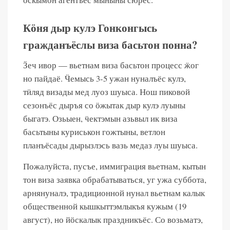
Кӧня дыр кулэ Гонконгысь
гражданъёслы виза басьтон понна?
Ӟеч ивор — вьетнам виза басьтон процесс ӝог
но пайдаё. Ӵемысь 3-5 ужан нуналъёс кулэ,
тӥляд визады мед луоз шуыса. Нош пиковой
сезонъёс дыръя со ӧжытак дыр кулэ луыны
быгатэ. Озьыен, ӵектэмын азьвыл ик виза
басьтыны куриськон гожтыны, ветлон
планъёсады дырызлэсь вазь медаз луы шуыса.
Пожалуйста, пусъе, иммиграция вьетнам, кытын
тон виза заявка обрабатываться, уг ужа суббота,
арнянуналэ, традиционной нунал вьетнам калык
общественной кышкыттэмлыкъя кужым (19
август), но йӧскалык праздникъёс. Со возьматэ,