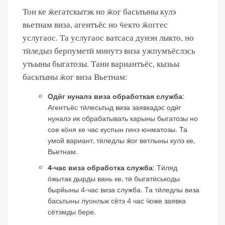
Тон ке ӝегатскытэк но ӝог басьтыны кулэ
вьетнам виза, агентъёс но ӵекто ӝоггес
услугаос. Та услугаос ватсаса дунэн лыкто, но
тӥледыз берпуметӥ минутэ виза ужпумъёслэсь
утьыны быгатозы. Тани вариантъёс, кызьы
басьтыны ӝог виза Вьетнам:
Одӥг нуналэ виза обработкая служба
:
Агентъёс тӥлесьтыд виза заявкадэс одӥг
нуналэ ик обрабатывать карыны быгатозы но
сое кӧня ке час куспын гинэ юнматозы. Та
умой вариант, тӥледлы ӝог ветлыны кулэ ке,
Вьетнам.
4-час виза обработка служба
: Тӥляд
ӧжытак дырды вань ке, тӥ быгатӥськоды
бырйыны 4-час виза служба. Та тӥледлы виза
басьтыны луонлык сётэ 4 час ӵоже заявка
сётэмды бере.