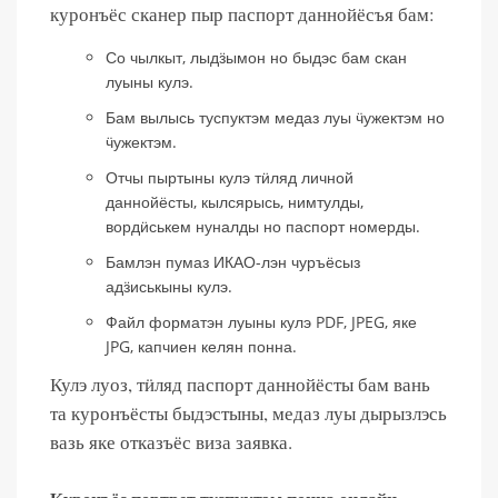
куронъёс сканер пыр паспорт даннойёсъя бам:
Со чылкыт, лыдӟымон но быдэс бам скан
луыны кулэ.
Бам вылысь туспуктэм медаз луы ӵужектэм но
ӵужектэм.
Отчы пыртыны кулэ тӥляд личной
даннойёсты, кылсярысь, нимтулды,
вордӥськем нуналды но паспорт номерды.
Бамлэн пумаз ИКАО-лэн чуръёсыз
адӟиськыны кулэ.
Файл форматэн луыны кулэ PDF, JPEG, яке
JPG, капчиен келян понна.
Кулэ луоз, тӥляд паспорт даннойёсты бам вань
та куронъёсты быдэстыны, медаз луы дырызлэсь
вазь яке отказъёс виза заявка.