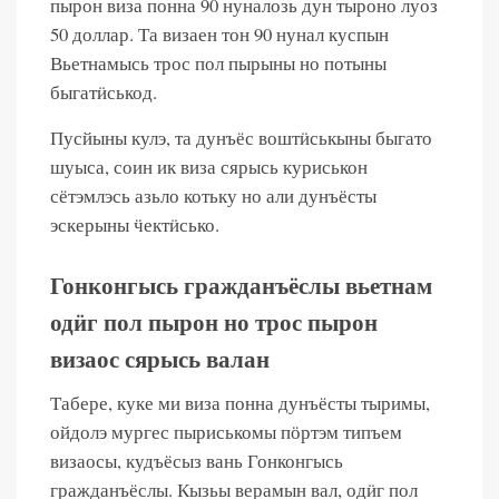
пырон виза понна 90 нуналозь дун тыроно луоз
50 доллар. Та визаен тон 90 нунал куспын
Вьетнамысь трос пол пырыны но потыны
быгатӥськод.
Пусйыны кулэ, та дунъёс воштӥськыны быгато
шуыса, соин ик виза сярысь куриськон
сётэмлэсь азьло котьку но али дунъёсты
эскерыны ӵектӥсько.
Гонконгысь гражданъёслы вьетнам
одӥг пол пырон но трос пырон
визаос сярысь валан
Табере, куке ми виза понна дунъёсты тыримы,
ойдолэ мургес пыриськомы пӧртэм типъем
визаосы, кудъёсыз вань Гонконгысь
гражданъёслы. Кызьы верамын вал, одӥг пол