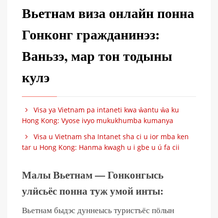
Вьетнам виза онлайн понна
Гонконг гражданинэз:
Ваньзэ, мар тон тодыны
кулэ
Visa ya Vietnam pa intaneti kwa ŵantu ŵa ku
Hong Kong: Vyose ivyo mukukhumba kumanya
Visa u Vietnam sha Intanet sha ci u ior mba ken
tar u Hong Kong: Hanma kwagh u i gbe u ú fa cii
Малы Вьетнам — Гонконгысь
улӥсьёс понна туж умой инты:
Вьетнам быдэс дуннеысь туристъёс пӧлын