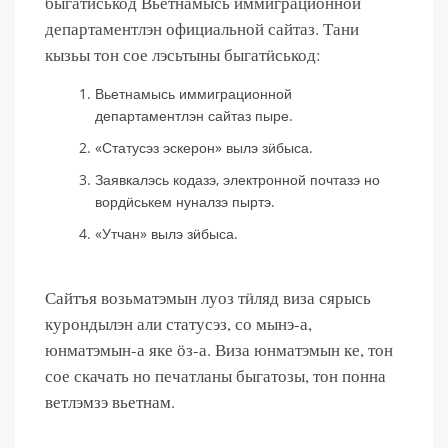
быгатӥськод Вьетнамысь иммиграционной
департаментлэн официальной сайтаз. Тани
кызьы тон сое лэсьтыны быгатӥськод:
Вьетнамысь иммиграционной
департаментлэн сайтаз пыре.
«Статусэз эскерон» вылэ зӥбыса.
Заявкалэсь кодазэ, электронной почтазэ но
вордӥськем нуналзэ пыртэ.
«Утчан» вылэ зӥбыса.
Сайтъя возьматэмын луоз тӥляд виза сярысь
курондылэн али статусэз, со мынэ-а,
юнматэмын-а яке ӧз-а. Виза юнматэмын ке, тон
сое скачать но печатланы быгатозы, тон понна
ветлэмзэ вьетнам.