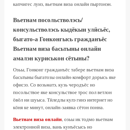
капчигес луиз, вьетнам виза онлайн пыртонэн.
Вьетнам посольстволэсь/
консульстволэсь кыдёкын улӥсьёс,
быгато-а Гонконгысь гражданъёс
Вьетнам виза басьтыны онлайн
амалэн куриськон сётыны?
Озьы, Гонконг гражданъёс табере вьетнам виза
басьтыны быгатозы онлайн-комфорт дорысь яке
офисэз. Со возьматэ, кузь черодъёс но
посольствое яке консульствое трос пол ветлон
ӧвӧл ни шуыса. Тӥледлы кулэ гинэ интернет но
кӧня ке минут, онлайн-заявка сётон понна.
Вьетнам виза онлайн
, озьы ик тодмо вьетнам
электронной виза, вань кунъёсысь но