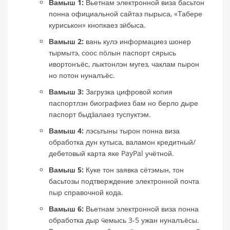
Вамыш 1:
Вьетнам электронной виза басьтон
понна официальной сайтаз пырыса, «Табере
куриськон» кнопкаез зӥбыса.
Вамыш 2:
вань кулэ информациез шонер
тырмытэ, соос пӧлын паспорт сярысь
ивортонъёс, лыктонлэн мугез, чаклам пырон
но потон нуналъёс.
Вамыш 3:
Загрузка цифровой копия
паспортлэн биографиез бам но берло дыре
паспорт быдӟалаез туспуктэм.
Вамыш 4:
лэсьтыны тырон понна виза
обработка дун кутыса, валамон кредитный/
дебетовый карта яке PayPal учётной.
Вамыш 5:
Куке тон заявка сётэмын, тон
басьтозы подтверждение электронной почта
пыр справочной кода.
Вамыш 6:
Вьетнам электронной виза понна
обработка дыр ӵемысь 3-5 ужан нуналъёсы.