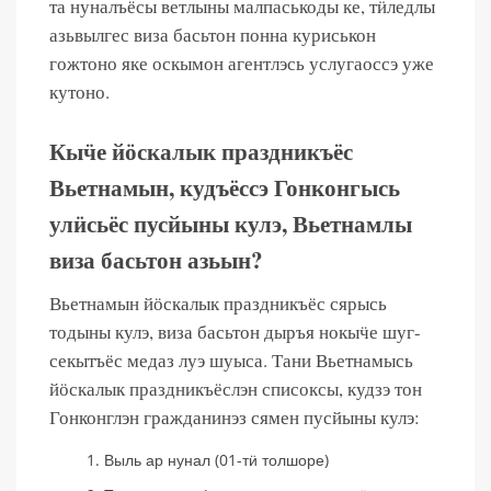
та нуналъёсы ветлыны малпаськоды ке, тӥледлы
азьвылгес виза басьтон понна куриськон
гожтоно яке оскымон агентлэсь услугаоссэ уже
кутоно.
Кыӵе йӧскалык праздникъёс
Вьетнамын, кудъёссэ Гонконгысь
улӥсьёс пусйыны кулэ, Вьетнамлы
виза басьтон азьын?
Вьетнамын йӧскалык праздникъёс сярысь
тодыны кулэ, виза басьтон дыръя нокыӵе шуг-
секытъёс медаз луэ шуыса. Тани Вьетнамысь
йӧскалык праздникъёслэн списоксы, кудзэ тон
Гонконглэн гражданинэз сямен пусйыны кулэ:
Выль ар нунал (01-тӥ толшоре)