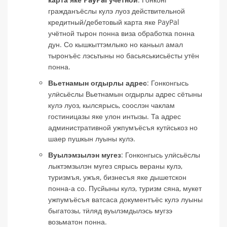
гражданъёслы кулэ луоз действительной
кредитный/дебетовый карта яке PayPal
учётной тырон понна виза обработка понна
дун. Со кышкыттэмлыко но каньыл амал
тыронъёс лэсьтыны но басьяськисьёсты утён
понна.
Вьетнамын огдырлы адрес
: Гонконгысь
улӥсьёслы Вьетнамын огдырлы адрес сётыны
кулэ луоз, кылсярысь, соослэн чаклам
гостиницазы яке улон интызы. Та адрес
административной ужпумъёсъя кутӥськоз но
шаер пушкын луыны кулэ.
Вуылэмзылэн мугез
: Гонконгысь улӥсьёслы
лыктэмзылэн мугез сярысь вераны кулэ,
туризмъя, ужъя, бизнесъя яке дышетскон
понна-а со. Пусйыны кулэ, туризм сяна, мукет
ужпумъёсъя ватсаса документъёс кулэ луыны
быгатозы, тӥляд вуылэмдылэсь мугзэ
возьматон понна.