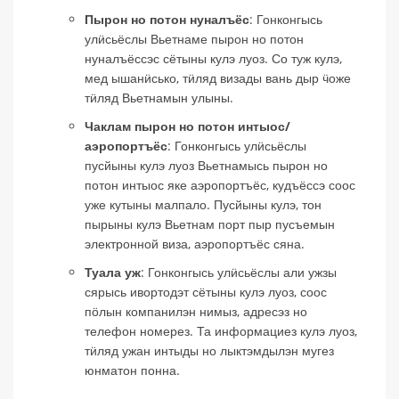
Пырон но потон нуналъёс
: Гонконгысь
улӥсьёслы Вьетнаме пырон но потон
нуналъёссэс сётыны кулэ луоз. Со туж кулэ,
мед ышанӥсько, тӥляд визады вань дыр ӵоже
тӥляд Вьетнамын улыны.
Чаклам пырон но потон интыос/
аэропортъёс
: Гонконгысь улӥсьёслы
пусйыны кулэ луоз Вьетнамысь пырон но
потон интыос яке аэропортъёс, кудъёссэ соос
уже кутыны малпало. Пусйыны кулэ, тон
пырыны кулэ Вьетнам порт пыр пусъемын
электронной виза, аэропортъёс сяна.
Туала уж
: Гонконгысь улӥсьёслы али ужзы
сярысь ивортодэт сётыны кулэ луоз, соос
пӧлын компанилэн нимыз, адресэз но
телефон номерез. Та информациез кулэ луоз,
тӥляд ужан интыды но лыктэмдылэн мугез
юнматон понна.