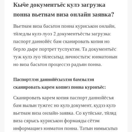
Кыӵе документъёс кулэ загрузка
понна вьетнам виза онлайн заявка?
Вьетнам виза басьтон понна куриськон онлайн,
тӥледлы кулэ луоз 2 документъёсты загрузка:
паспорт даннойёс бам сканировать копия но
берло дыре портрет туспуктэм. Та документъёс
туж кулэ луо тӥлесьтыд личностьтэс юнматонын
но виза басьтон процессэз радъян понна.
Паспортлэн даннойёсызлэн бамзылэн
сканировать карем копиез понна куронъёс:
Сканировать карем копия паспорт даннойёсъя
бам вылын тужгес но кулэ документ, кудзэ кулэ
вьетнам виза онлайн-заявка. Со кутӥське, тӥляд
виза сярысь куриськон формаяды сётэм
информациез юнматон понна. Татын нимысьтыз