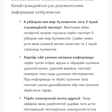
Китай гражданӗсен ҫак документсемпе
информацие хатӗрлемелле:
6 уйӑхран кая мар ӗҫлемелли тата 2 пушӑ
страницӑллӑ паспорт
: Вьетнама кӗме
палӑртнӑ кунран пуҫласа сирӗн паспорт 6
уйӑхран кая мар ӗҫлемелле. Ҫавӑн пекех
унта виза штампӗ валли сахалтан та 2 пушӑ
страница пулмалла.
Харпӑр хӑй ҫинчен калакан информаци
:
сирӗн тулли ятӑра, арҫын е хӗрарӑм пулнине,
ҫуралнӑ кунне, ҫуралнӑ вырӑна, паспорт
номерне тата наци ҫыннине пӗлтермелле.
Пур информаци те тӗрӗс пулнине тата
паспорт ҫинчи даннӑйсемпе пӗр пек пулнине
тӗрӗслесе тӑрӑр.
Тӗрӗс электронлӑ почта адресӗ
: Эсир
хӑвӑрӑн виза ҫирӗплетнӗ ҫырӑва тата ытти
пӗлтерӗшлӗ пӗлтерӳсене электронлӑ почта