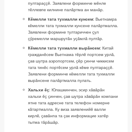
пултараҫҫӗ. Заявлени форминче мӗнле
тӗллевпе килнине палӑртма ан манӑр.
Кӗмелли тата тухмалли кунсем
: Вьетнамра
кӗмелли тата тухмалли кунсене палӑртмалла.
Заявлени формине тултариччен ҫул
ҫӳремелли маршрутӑн уҫӑмлӑ пултӑр.
Кӗмелли тата тухмалли вырӑнсем
: Китай
гражданӗсем Вьетнама тӗрлӗ портсем урлӑ,
ҫав шутра аэропортсем, ҫӗр ҫинчи чиккисем
тата тинӗс портӗсем урлӑ кӗме пултараҫҫӗ.
Заявлени форминче кӗмелли тата тухмалли
вырӑнсене палӑртмалла пулать.
Хальхи ӗҫ
: Юлашкинчен, эсир хӑвӑрӑн
хальхи ӗҫ ҫинчен, ҫав шутра хӑвӑрӑн компани
ятне тата адресне тата телефон номерне
кӑтартмалла. Ку виза заявленийӗ валли
кирлӗ, ҫавӑнпа та ҫак информацие хатӗр
тытма тӑрӑшӑр.