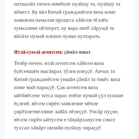
патшалӑх енчен нимӗнле пулӑшу та, пулӑшу та
кӗмест. Ку вӑл Китай гражданӗсен виза илме
заявлени памалли процеса хӑйсем тӗллӗн
тумаллине пӗлтерет, ку вара питӗ хӑрушӑ та
вӑхӑта нумай илекен пулма пултарать.
Ятлӑ-сумлӑ агентсем
: ҫӑмӑл опыт
Тепӗр енчен, ятлӑ агентсем хӑйсен виза
ӗҫӗсемшӗн пысӑкрах тӳлев илеҫҫӗ. Анчах та
Китай гражданӗсем уншӑн ҫӑмӑл та тикӗс виза
илме май параҫҫӗ. Ҫак агентсем виза
ыйтӑвӗсене татса парас енӗпе нумай ҫул хушши
ӗҫленӗ, вӗсем сирӗн заявление мӗнле
ҫирӗплетмеллине лайӑх пӗлеҫҫӗ. Унсӑр пуҫне,
вӗсем сирӗн ыйтусем е пӑшӑрханусем сиксе
тухсан хӑвӑрт онлайн пулӑшу параҫҫӗ.