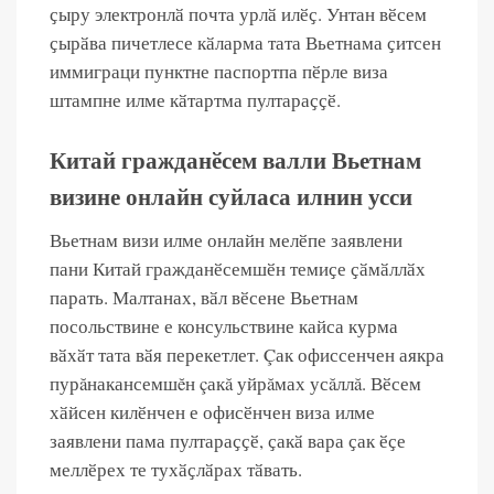
ҫыру электронлӑ почта урлӑ илӗҫ. Унтан вӗсем
ҫырӑва пичетлесе кӑларма тата Вьетнама ҫитсен
иммиграци пунктне паспортпа пӗрле виза
штампне илме кӑтартма пултараҫҫӗ.
Китай гражданӗсем валли Вьетнам
визине онлайн суйласа илнин усси
Вьетнам визи илме онлайн мелӗпе заявлени
пани Китай гражданӗсемшӗн темиҫе ҫӑмӑллӑх
парать. Малтанах, вӑл вӗсене Вьетнам
посольствине е консульствине кайса курма
вӑхӑт тата вӑя перекетлет. Çак офиссенчен аякра
пурăнакансемшĕн çакă уйрăмах усăллă. Вӗсем
хӑйсен килӗнчен е офисӗнчен виза илме
заявлени пама пултараҫҫӗ, ҫакӑ вара ҫак ӗҫе
меллӗрех те тухӑҫлӑрах тӑвать.