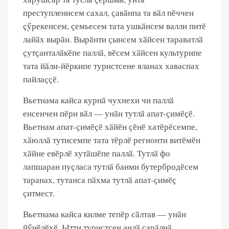
преступленисем сахал, ҫавӑнпа та вӑл пӗччен
ҫӳрекенсем, ҫемьесем тата ушкӑнсем валли питӗ
лайӑх вырӑн. Вырӑнти ҫынсем хӑйсен тараватлӑ
ҫутҫанталӑкӗпе паллӑ, вӗсем хӑйсен культурипе
тата йӑли-йӗркипе туристсене яланах хаваспах
пайлаҫҫӗ.
Вьетнама кайса курнӑ чухнехи чи паллӑ
енсенчен пӗри ​​вӑл — унӑн тутлӑ апат-ҫимӗҫӗ.
Вьетнам апат-ҫимӗҫӗ хӑйӗн ҫӗнӗ хатӗрӗсемпе,
хӑюллӑ тутисемпе тата тӗрлӗ регионти витӗмӗн
хӑйне евӗрлӗ хутӑшӗпе паллӑ. Тутлӑ фо
лапшаран пуҫласа тутлӑ банми бутербродӗсем
таранах, тутанса пӑхма тутлӑ апат-ҫимӗҫ
ҫитмест.
Вьетнама кайса килме тепӗр сӑлтав — унӑн
йӳнӗлӗхӗ. Ытти туристсен анлӑ сарӑлнӑ