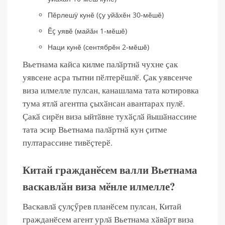
Пĕрлешÿ кунĕ (çу уйăхĕн 30-мĕшĕ)
Ĕç уявĕ (майăн 1-мĕшĕ)
Наци кунĕ (сентябрĕн 2-мĕшĕ)
Вьетнама кайса килме палӑртнӑ чухне ҫак
уявсене асра тытни пӗлтерӗшлӗ. Ҫак уявсенче
виза илмелле пулсан, канашлама тата котировка
тума ятлӑ агентпа ҫыхӑнсан авантарах пулӗ.
Ҫакӑ сирӗн виза ыйтӑвне тухӑҫлӑ йышӑнассине
тата эсир Вьетнама палӑртнӑ кун ҫитме
пултарассине тивӗҫтерӗ.
Китай гражданӗсем валли Вьетнама
васкавлӑн виза мӗнле илмелле?
Васкавлӑ ҫулҫӳрев планӗсем пулсан, Китай
гражданӗсем агент урлӑ Вьетнама хӑвӑрт виза