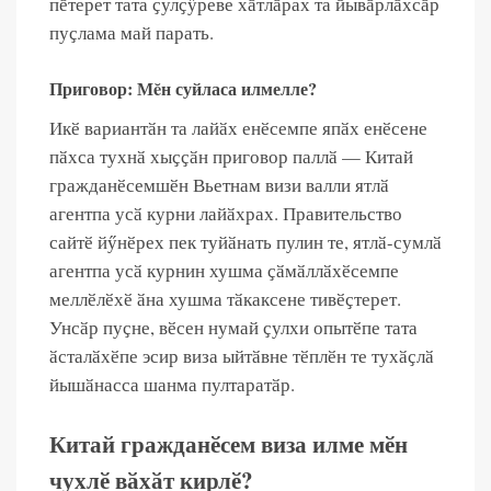
пӗтерет тата ҫулҫӳреве хӑтлӑрах та йывӑрлӑхсӑр
пуҫлама май парать.
Приговор: Мĕн суйласа илмелле?
Икӗ вариантӑн та лайӑх енӗсемпе япӑх енӗсене
пӑхса тухнӑ хыҫҫӑн приговор паллӑ — Китай
гражданӗсемшӗн Вьетнам визи валли ятлӑ
агентпа усӑ курни лайӑхрах. Правительство
сайтӗ йӳнӗрех пек туйӑнать пулин те, ятлӑ-сумлӑ
агентпа усӑ курнин хушма ҫӑмӑллӑхӗсемпе
меллӗлӗхӗ ӑна хушма тӑкаксене тивӗҫтерет.
Унсӑр пуҫне, вӗсен нумай ҫулхи опытӗпе тата
ӑсталӑхӗпе эсир виза ыйтӑвне тӗплӗн те тухӑҫлӑ
йышӑнасса шанма пултаратӑр.
Китай гражданӗсем виза илме мӗн
чухлӗ вӑхӑт кирлӗ?