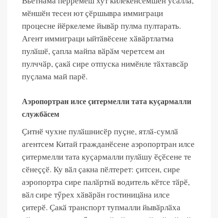
Вьетнама пӗрремӗш хут килекенсемшӗн усӑллӑ,
мӗншӗн тесен ют ҫӗршывра иммиграци
процесне йӗркелеме йывӑр пулма пултарать.
Агент иммиграци ыйтӑвӗсене хӑвӑртлатма
пулӑшӗ, ҫапла майпа вӑрӑм черетсем ан
пулччӑр, ҫакӑ сире отпуска нимӗнле тӑхтавсӑр
пуҫлама май парӗ.
Аэропортран илсе ҫитермелли тата куҫармалли
службӑсем
Ҫитнӗ чухне пулӑшнисӗр пуҫне, ятлӑ-сумлӑ
агентсем Китай гражданӗсене аэропортран илсе
ҫитермелли тата куҫармалли пулӑшу ӗҫӗсене те
сӗнеҫҫӗ. Ку вӑл ҫакна пӗлтерет: ҫитсен, сире
аэропортра сире палӑртнӑ водитель кӗтсе тӑрӗ,
вӑл сире тӳрех хӑвӑрӑн гостиницӑна илсе
ҫитерӗ. Ҫакӑ транспорт тупмалли йывӑрлӑха