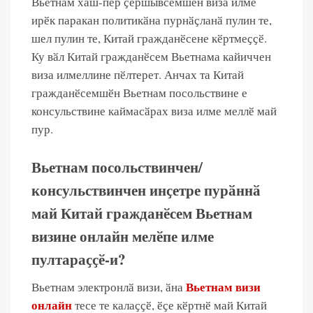
Вьетнам хӑш-пӗр ҫӗршывсемшӗн виза илме
ирӗк паракан политикӑна пурнӑҫланӑ пулин те,
шел пулин те, Китай гражданӗсене кӗртмеҫҫӗ.
Ку вӑл Китай гражданӗсем Вьетнама кайиччен
виза илмеллине пӗлтерет. Анчах та Китай
гражданӗсемшӗн Вьетнам посольствине е
консульствине каймасӑрах виза илме меллӗ май
пур.
Вьетнам посольствинчен/
консульствинчен инҫетре пурӑннӑ
май Китай гражданӗсем Вьетнам
визине онлайн мелӗпе илме
пултараҫҫӗ-и?
Вьетнам визи
Вьетнам электронлӑ визи, ӑна
онлайн
тесе те калаҫҫӗ, ӗҫе кӗртнӗ май Китай