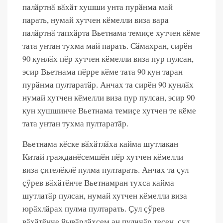
палӑртнӑ вӑхӑт хушши унта пурӑнма май
парать, нумай хутчен кӗмелли виза вара
палӑртнӑ тапхӑрта Вьетнама темиҫе хутчен кӗме
тата унтан тухма май парать. Сӑмахран, сирӗн
90 кунлӑх пӗр хутчен кӗмелли виза пур пулсан,
эсир Вьетнама пӗрре кӗме тата 90 кун таран
пурӑнма пултаратӑр. Анчах та сирӗн 90 кунлӑх
нумай хутчен кӗмелли виза пур пулсан, эсир 90
кун хушшинче Вьетнама темиҫе хутчен те кӗме
тата унтан тухма пултаратӑр.
Вьетнама кӗске вӑхӑтлӑха кайма шутлакан
Китай гражданӗсемшӗн пӗр хутчен кӗмелли
виза ҫителӗклӗ пулма пултарать. Анчах та ҫул
ҫӳрев вӑхӑтӗнче Вьетнамран тухса кайма
шутлатӑр пулсан, нумай хутчен кӗмелли виза
юрӑхлӑрах пулма пултарать. Ҫул ҫӳрев
вӑхӑтӗнче йывӑрлӑхсем ан пулччӑр тесен, ҫул