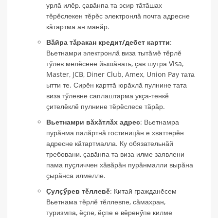
урлӑ илӗр, ҫавӑнпа та эсир тӑтӑшах
тӗрӗслекен тӗрӗс электронлӑ почта адресне
кӑтартма ан манӑр.
Вӑйра тӑракан кредит/дебет картти
:
Вьетнамри электронлӑ виза тытӑмӗ тӗрлӗ
тӳлев мелӗсене йышӑнать, ҫав шутра Visa,
Master, JCB, Diner Club, Amex, Union Pay тата
ытти те. Сирӗн карттӑ юрӑхлӑ пулнине тата
виза тӳлевне саплаштарма укҫа-тенкӗ
ҫителӗклӗ пулнине тӗрӗслесе тӑрӑр.
Вьетнамри вӑхӑтлӑх адрес
: Вьетнамра
пурӑнма палӑртнӑ гостиницӑн е хваттерӗн
адресне кӑтартмалла. Ку обязательнӑй
требовани, ҫавӑнпа та виза илме заявлени
пама пуҫличчен хӑвӑрӑн пурӑнмалли вырӑна
ҫырӑнса илмелле.
Ҫулҫӳрев тӗллевӗ
: Китай гражданӗсем
Вьетнама тӗрлӗ тӗллевпе, сӑмахран,
туризмпа, ӗҫпе, ӗҫпе е вӗренӳпе килме