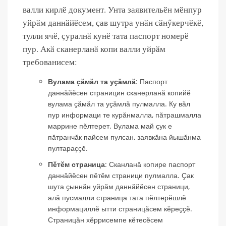
валли кирлӗ документ. Унта заявительӗн мӗнпур
уйрӑм даннӑйӗсем, ҫав шутра унӑн сӑнӳкерчӗкӗ,
тулли ячӗ, ҫуралнӑ кунӗ тата паспорт номерӗ
пур. Акӑ сканерланӑ копи валли уйрӑм
требованисем:
Вулама ҫӑмӑл та уҫӑмлӑ
: Паспорт
даннӑйӗсен страницин сканерланӑ копийӗ
вулама ҫӑмӑл та уҫӑмлӑ пулмалла. Ку вӑл
пур информаци те курӑнмалла, пӑтрашмалла
маррине пӗлтерет. Вулама май ҫук е
пӑтранчӑк пайсем пулсан, заявкӑна йышӑнма
пултараҫҫӗ.
Пӗтӗм страница
: Сканланӑ копире паспорт
даннӑйӗсен пӗтӗм страници пулмалла. Ҫак
шута ҫыннӑн уйрӑм даннӑйӗсен страници,
алӑ пусмалли страница тата пӗлтерӗшлӗ
информациллӗ ытти страницӑсем кӗреҫҫӗ.
Страницӑн хӗррисемпе кӗтесӗсем