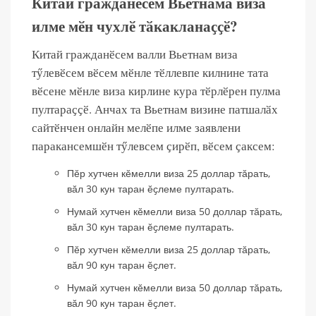
Китай гражданӗсем Вьетнама виза
илме мӗн чухлӗ тӑкакланаҫҫӗ?
Китай гражданӗсем валли Вьетнам виза
тӳлевӗсем вӗсем мӗнле тӗллевпе килнине тата
вӗсене мӗнле виза кирлине кура тӗрлӗрен пулма
пултараҫҫӗ. Анчах та Вьетнам визине патшалӑх
сайтӗнчен онлайн мелӗпе илме заявлени
паракансемшӗн тӳлевсем ҫирӗп, вӗсем ҫаксем:
Пӗр хутчен кӗмелли виза 25 доллар тӑрать,
вӑл 30 кун таран ӗҫлеме пултарать.
Нумай хутчен кӗмелли виза 50 доллар тӑрать,
вӑл 30 кун таран ӗҫлеме пултарать.
Пӗр хутчен кӗмелли виза 25 доллар тӑрать,
вӑл 90 кун таран ӗҫлет.
Нумай хутчен кӗмелли виза 50 доллар тӑрать,
вӑл 90 кун таран ӗҫлет.