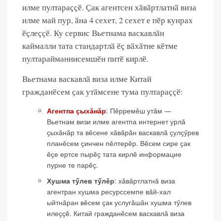
илме пултараҫҫӗ. Ҫак агентсен хӑвӑртлатнӑ виза
илме май пур, ӑна 4 сехет, 2 сехет е пӗр кунрах
ӗҫлеҫҫӗ. Ку сервис Вьетнама васкавлӑн
каймалли тата стандартлӑ ӗҫ вӑхӑтне кӗтме
пултарайманнисемшӗн питӗ кирлӗ.
Вьетнама васкавлӑ виза илме Китай
гражданӗсем ҫак утӑмсене тума пултараҫҫӗ:
Агентпа ҫыхӑнӑр
: Пӗрремӗш утӑм —
Вьетнам визи илме агентпа интернет урлӑ
ҫыхӑнӑр та вӗсене хӑвӑрӑн васкавлӑ ҫулҫӳрев
планӗсем ҫинчен пӗлтерӗр. Вӗсем сире ҫак
ӗҫе ертсе пырӗҫ тата кирлӗ информацие
пурне те парӗҫ.
Хушма тӳлев тӳлӗр
: хӑвӑртлатнӑ виза
агентран хушма ресурссемпе вӑй-хал
ыйтнӑран вӗсем ҫак услугӑшӑн хушма тӳлев
илеҫҫӗ. Китай гражданӗсем васкавлӑ виза