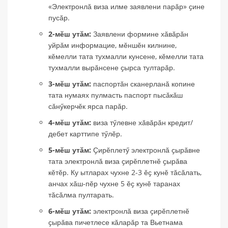
«Электронлӑ виза илме заявлени парӑр» ҫине
пусӑр.
2-мӗш утӑм:
Заявлени формине хӑвӑрӑн
уйрӑм информацие, мӗншӗн килнине,
кӗмелли тата тухмалли кунсене, кӗмелли тата
тухмалли вырӑнсене ҫырса тултарӑр.
3-мӗш утӑм:
паспортӑн сканерланӑ копине ​​
тата нумаях пулмасть паспорт пысӑкӑш
сӑнӳкерчӗк ярса парӑр.
4-мӗш утӑм:
виза тӳлевне хӑвӑрӑн кредит/
дебет карттипе тӳлӗр.
5-мӗш утӑм:
Ҫирӗплетӳ электронлӑ ҫырӑвне
тата электронлӑ виза ҫирӗплетнӗ ҫырӑва
кӗтӗр. Ку ытларах чухне 2-3 ӗҫ кунӗ тӑсӑлать,
анчах хӑш-пӗр чухне 5 ӗҫ кунӗ таранах
тӑсӑлма пултарать.
6-мӗш утӑм:
электронлӑ виза ҫирӗплетнӗ
ҫырӑва пичетлесе кӑларӑр та Вьетнама