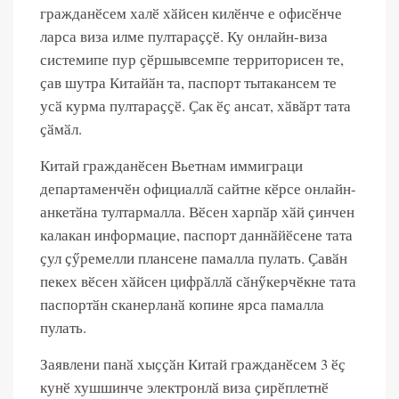
гражданӗсем халӗ хӑйсен килӗнче е офисӗнче
ларса виза илме пултараҫҫӗ. Ку онлайн-виза
системипе пур ҫӗршывсемпе территорисен те,
ҫав шутра Китайӑн та, паспорт тытакансем те
усӑ курма пултараҫҫӗ. Ҫак ӗҫ ансат, хӑвӑрт тата
ҫӑмӑл.
Китай гражданӗсен Вьетнам иммиграци
департаменчӗн официаллӑ сайтне кӗрсе онлайн-
анкетӑна тултармалла. Вӗсен харпӑр хӑй ҫинчен
калакан информацие, паспорт даннӑйӗсене тата
ҫул ҫӳремелли плансене памалла пулать. Ҫавӑн
пекех вӗсен хӑйсен цифрӑллӑ сӑнӳкерчӗкне тата
паспортӑн сканерланӑ копине ​​ярса памалла
пулать.
Заявлени панӑ хыҫҫӑн Китай гражданӗсем 3 ӗҫ
кунӗ хушшинче электронлӑ виза ҫирӗплетнӗ