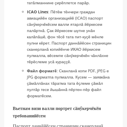
татӑлманнине ҫирӗплетсе парӑр.
ICAO Lines
: Пӗтӗм тӗнчери граждан
авиацийӗн организацийӗ (ICAO) паспорт
сӑнӳкерчӗкӗсем валли ятарлӑ йӗркесем
палӑртнӑ. Ҫак йӗркесем шутне унӑн
калӑпӑшӗ, фон тӗсӗ тата пит-куҫӗ мӗнле
пулни кӗрет. Паспорт даннӑйӗсен страницин
сканерланӑ копийӗнче ИКАО йӗркисем
пулмалла, вӗсемпе сӑнӳкерчӗкӗн чӑнлӑхне
тӗрӗслеме усӑ кураҫҫӗ.
Файл форматӗ
: Сканланӑ копи PDF, JPEG е
JPG форматпа пулмалла. Кусем — заявкӑна
ҫӑмӑллӑнах тӑратма тата ӗҫлеме ҫӑмӑл
пултӑр тесе йышӑннӑ пӗртен-пӗр файл
форматӗсем.
Вьетнам визи валли портрет сӑнӳкерчӗкӗн
требованийӗсем
Паспорт даннӑйӗсен страницин сканерланӑ