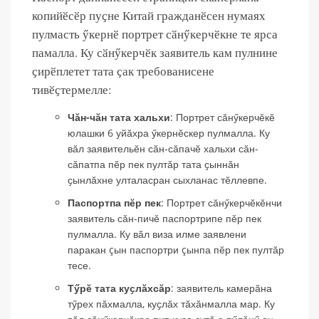
копийӗсӗр пуҫне Китай гражданӗсен нумаях
пулмасть ӳкернӗ портрет сӑнӳкерчӗкне те ярса
памалла. Ку сӑнӳкерчӗк заявитель кам пулнине
ҫирӗплетет тата ҫак требованисене
тивӗҫтермелле:
Чӑн-чӑн тата хальхи
: Портрет сӑнӳкерчӗкӗ
юлашки 6 уйӑхра ӳкернӗскер пулмалла. Ку
вӑл заявительӗн сӑн-сӑпачӗ хальхи сӑн-
сӑпатпа пӗр пек пултӑр тата ҫыннӑн
ҫынлӑхне улталасран сыхланас тӗллевпе.
Паспортпа пӗр пек
: Портрет сӑнӳкерчӗкӗнчи
заявитель сӑн-пичӗ паспортрипе пӗр пек
пулмалла. Ку вăл виза илме заявлени
паракан çын паспортри çынпа пĕр пек пултăр
тесе.
Тӳрӗ тата куҫлӑхсӑр
: заявитель камерӑна
тӳрех пӑхмалла, куҫлӑх тӑхӑнмалла мар. Ку