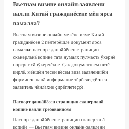
Вьетнам визине онлайн-заявлени
валли Китай гражданӗсене мӗн ярса
памалла?
Вьетнам визине онлайн мелӗпе илме Китай
гражданӗсен 2 пӗлтерӗшлӗ документ ярса
памалла: паспорт даннӑйӗсен страницин
сканерланӑ копине ​​тата нумаях пулмасть ӳкернӗ
портрет сӑнӳкерчӗкне. Ҫак документсем питӗ
кирлӗ, мӗншӗн тесен вӗсем виза заявленийӗн
форминче панӑ информацие тӗрӗслеҫҫӗ тата
заявитель чӑнлӑхне ҫирӗплетеҫҫӗ.
Паспорт даннӑйӗсен страницин сканерланӑ
копийӗ валли требованисем
Паспорт даннӑйӗсен страницин сканерланӑ
копийӗ — Вьетнам визине онлайн-заявлени