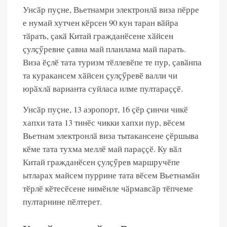
Унсӑр пуҫне, Вьетнамри электронлӑ виза пӗрре
е нумай хутчен кӗрсен 90 кун таран вӑйра
тӑрать, ҫакӑ Китай гражданӗсене хӑйсен
ҫулҫӳревне ҫавна май планлама май парать.
Виза ӗҫлӗ тата туризм тӗллевӗпе те пур, ҫавӑнпа
та куракансем хӑйсен ҫулҫӳревӗ валли чи
юрӑхлӑ варианта суйласа илме пултараҫҫӗ.
Унсӑр пуҫне, 13 аэропорт, 16 ҫӗр ҫинчи чикӗ
хапхи тата 13 тинӗс чикки хапхи пур, вӗсем
Вьетнам электронлӑ виза тытакансене ҫӗршыва
кӗме тата тухма меллӗ май параҫҫӗ. Ку вӑл
Китай гражданӗсен ҫулҫӳрев маршручӗпе
ытларах майсем пуррине тата вӗсем Вьетнамӑн
тӗрлӗ кӗтесӗсене нимӗнле чӑрмавсӑр тӗпчеме
пултарнине пӗлтерет.