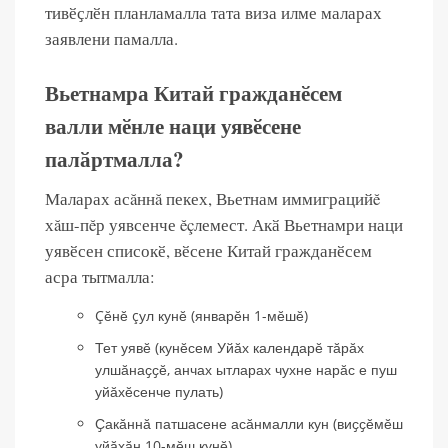
тивӗҫлӗн планламалла тата виза илме маларах
заявлени памалла.
Вьетнамра Китай гражданӗсем
валли мӗнле наци уявӗсене
палӑртмалла?
Маларах асăннă пекех, Вьетнам иммиграцийĕ
хăш-пĕр уявсенче ĕçлемест. Акӑ Вьетнамри наци
уявӗсен списокӗ, вӗсене Китай гражданӗсем
асра тытмалла:
Çĕнĕ çул кунĕ (январĕн 1-мĕшĕ)
Тет уявӗ (кунӗсем Уйӑх календарӗ тӑрӑх
улшӑнаҫҫӗ, анчах ытларах чухне нарӑс е пуш
уйӑхӗсенче пулать)
Ҫакӑннӑ патшасене асӑнмалли кун (виҫҫӗмӗш
уйӑхӑн 10-мӗш кунӗ)