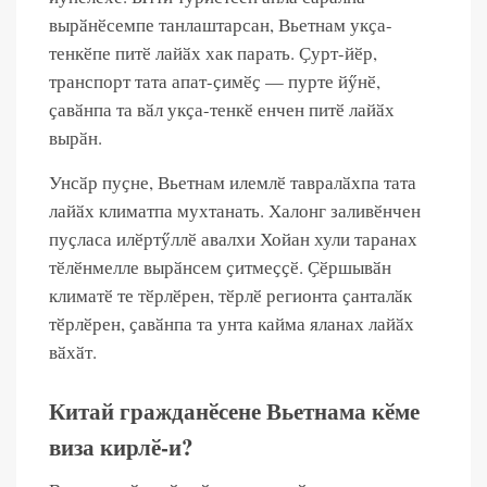
вырӑнӗсемпе танлаштарсан, Вьетнам укҫа-
тенкӗпе питӗ лайӑх хак парать. Ҫурт-йӗр,
транспорт тата апат-ҫимӗҫ — пурте йӳнӗ,
ҫавӑнпа та вӑл укҫа-тенкӗ енчен питӗ лайӑх
вырӑн.
Унсӑр пуҫне, Вьетнам илемлӗ тавралӑхпа тата
лайӑх климатпа мухтанать. Халонг заливӗнчен
пуҫласа илӗртӳллӗ авалхи Хойан хули таранах
тӗлӗнмелле вырӑнсем ҫитмеҫҫӗ. Ҫӗршывӑн
климатӗ те тӗрлӗрен, тӗрлӗ регионта ҫанталӑк
тӗрлӗрен, ҫавӑнпа та унта кайма яланах лайӑх
вӑхӑт.
Китай гражданӗсене Вьетнама кӗме
виза кирлӗ-и?