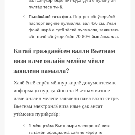
вӑл сӑнӳкерчӗкре пит-куҫа ҫутӑ е пӳлӗнӳ ан
пултӑр тесе тунӑ.
Пысӑкӑшӗ тата фон
: Портрет сӑнӳкерчӗкӗ
паспорт виҫипе пулмалла, вӑл 4х6 см. Унӑн
фонӗ шурӑ е ҫутӑ тӗслӗ пулмалла, заявитель
сӑн-пичӗ сӑнӳкерчӗкӗн 70-80% йышӑнмалла.
Китай гражданӗсем валли Вьетнам
визи илме онлайн мелӗпе мӗнле
заявлени памалла?
Халӗ ӗнтӗ сирӗн мӗнпур кирлӗ документсемпе
информаци пур, ҫавӑнпа та Вьетнам визине
илме онлайн мелӗпе заявлени пама вӑхӑт ҫитрӗ.
Вьетнам электронлӑ виза илме ҫак ансат
утӑмсене пурнӑҫлӑр:
1-мӗш утӑм:
Вьетнамри электронлӑ виза
тытӑмӗн официаллӑ сайтне кӗрӗр те