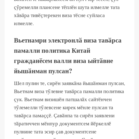
ҫӳремелли плансене тӗплӗн шута илмелле тата
хӑвӑра тивӗҫтерекен виза тӗсне суйласа
илмелле.
Вьетнамри электронлӑ виза тавӑрса
памалли политика Китай
гражданӗсем валли виза ыйтӑвне
йышӑнман пулсан?
Шел пулин те, сирӗн заявкӑна йышӑнман пулсан,
Вьетнам виза тӳлевне тавӑрса памалли политика
ҫук. Вьетнам визишӗн патшалӑх сайтӗнчен
тӳлемелли тӳлевсене кирек мӗнле пулсан та
тавӑрса памаҫҫӗ. Ҫавӑнпа та сирӗн заявлени
тӑратиччен мӗнпур документсем йӗркеллӗ
пулнине тата эсир ҫав документсене