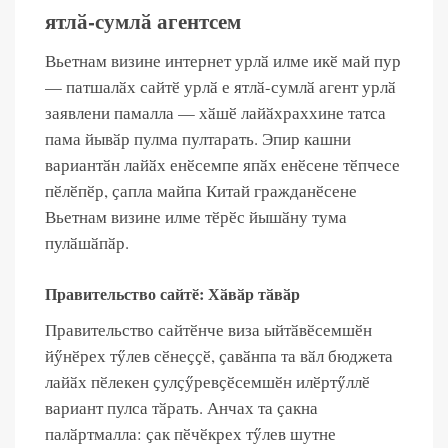
ятлӑ-сумлӑ агентсем
Вьетнам визине интернет урлӑ илме икӗ май пур
— патшалӑх сайтӗ урлӑ е ятлӑ-сумлӑ агент урлӑ
заявлени памалла — хӑшӗ лайӑхраххине татса
пама йывӑр пулма пултарать. Эпир кашни
вариантӑн лайӑх енӗсемпе япӑх енӗсене тӗпчесе
пӗлӗпӗр, ҫапла майпа Китай гражданӗсене
Вьетнам визине илме тӗрӗс йышӑну тума
пулӑшӑпӑр.
Правительство сайтӗ: Хӑвӑр тӑвӑр
Правительство сайтӗнче виза ыйтӑвӗсемшӗн
йӳнӗрех тӳлев сӗнеҫҫӗ, ҫавӑнпа та вӑл бюджета
лайӑх пӗлекен ҫулҫӳревҫӗсемшӗн илӗртӳллӗ
вариант пулса тӑрать. Анчах та ҫакна
палӑртмалла: ҫак пӗчӗкрех тӳлев шутне