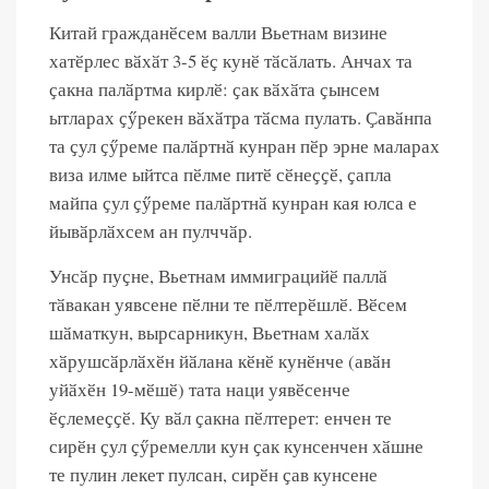
Китай гражданӗсем валли Вьетнам визине
хатӗрлес вӑхӑт 3-5 ӗҫ кунӗ тӑсӑлать. Анчах та
ҫакна палӑртма кирлӗ: ҫак вӑхӑта ҫынсем
ытларах ҫӳрекен вӑхӑтра тӑсма пулать. Ҫавӑнпа
та ҫул ҫӳреме палӑртнӑ кунран пӗр эрне маларах
виза илме ыйтса пӗлме питӗ сӗнеҫҫӗ, ҫапла
майпа ҫул ҫӳреме палӑртнӑ кунран кая юлса е
йывӑрлӑхсем ан пулччӑр.
Унсӑр пуҫне, Вьетнам иммиграцийӗ паллӑ
тӑвакан ​​уявсене пӗлни те пӗлтерӗшлӗ. Вӗсем
шӑматкун, вырсарникун, Вьетнам халӑх
хӑрушсӑрлӑхӗн йӑлана кӗнӗ кунӗнче (авӑн
уйӑхӗн 19-мӗшӗ) тата наци уявӗсенче
ӗҫлемеҫҫӗ. Ку вӑл ҫакна пӗлтерет: енчен те
сирӗн ҫул ҫӳремелли кун ҫак кунсенчен хӑшне
те пулин лекет пулсан, сирӗн ҫав кунсене