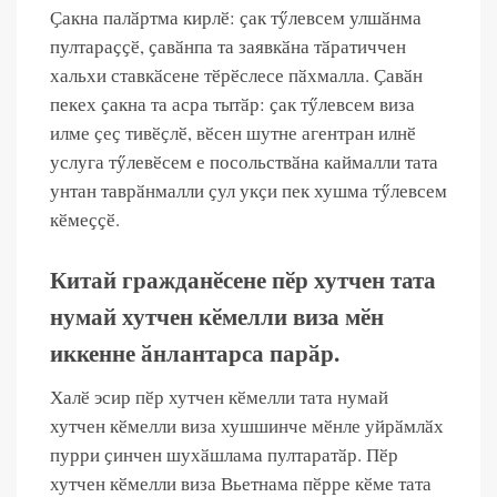
Ҫакна палӑртма кирлӗ: ҫак тӳлевсем улшӑнма
пултараҫҫӗ, ҫавӑнпа та заявкӑна тӑратиччен
хальхи ставкӑсене тӗрӗслесе пӑхмалла. Ҫавӑн
пекех ҫакна та асра тытӑр: ҫак тӳлевсем виза
илме ҫеҫ тивӗҫлӗ, вӗсен шутне агентран илнӗ
услуга тӳлевӗсем е посольствӑна каймалли тата
унтан таврӑнмалли ҫул укҫи пек хушма тӳлевсем
кӗмеҫҫӗ.
Китай гражданӗсене пӗр хутчен тата
нумай хутчен кӗмелли виза мӗн
иккенне ӑнлантарса парӑр.
Халӗ эсир пӗр хутчен кӗмелли тата нумай
хутчен кӗмелли виза хушшинче мӗнле уйрӑмлӑх
пурри ҫинчен шухӑшлама пултаратӑр. Пӗр
хутчен кӗмелли виза Вьетнама пӗрре кӗме тата