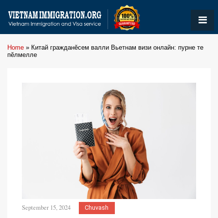
Home
»
Китай гражданӗсем валли Вьетнам визи онлайн: пурне те
пӗлмелле
September 15, 2024
Chuvash