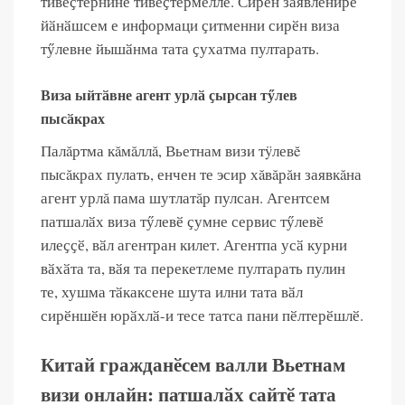
тивӗҫтернине тивӗҫтермелле. Сирӗн заявленире
йӑнӑшсем е информаци ҫитменни сирӗн виза
тӳлевне йышӑнма тата ҫухатма пултарать.
Виза ыйтӑвне агент урлӑ ҫырсан тӳлев
пысӑкрах
Палăртма кăмăллă, Вьетнам визи тÿлевĕ
пысăкрах пулать, енчен те эсир хăвăрăн заявкăна
агент урлă пама шутлатăр пулсан. Агентсем
патшалӑх виза тӳлевӗ ҫумне сервис тӳлевӗ
илеҫҫӗ, вӑл агентран килет. Агентпа усӑ курни
вӑхӑта та, вӑя та перекетлеме пултарать пулин
те, хушма тӑкаксене шута илни тата вӑл
сирӗншӗн юрӑхлӑ-и тесе татса пани пӗлтерӗшлӗ.
Китай гражданӗсем валли Вьетнам
визи онлайн: патшалӑх сайтӗ тата