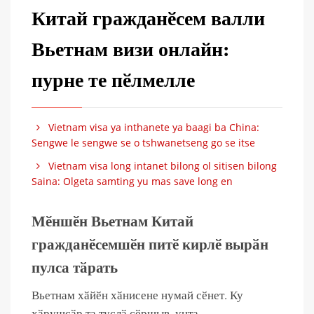
Китай гражданӗсем валли
Вьетнам визи онлайн:
пурне те пӗлмелле
Vietnam visa ya inthanete ya baagi ba China:
Sengwe le sengwe se o tshwanetseng go se itse
Vietnam visa long intanet bilong ol sitisen bilong
Saina: Olgeta samting yu mas save long en
Мӗншӗн Вьетнам Китай
гражданӗсемшӗн питӗ кирлӗ вырӑн
пулса тӑрать
Вьетнам хӑйӗн хӑнисене нумай сӗнет. Ку
хӑрушсӑр та туслӑ ҫӗршыв, унта