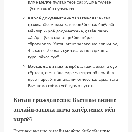
илме меллӗ пултӑр тесе ҫак хушма тӳлеве
тӳлеме хатӗр пулмалла.
Кирлӗ документсене тӑратмалла
: Китай
гражданӗсем виза категорийӗпе килӗшӳллӗн
мӗнпур кирлӗ документсене, ҫавӑн пекех
хӑвӑрт тӳлев квитанцийӗпе пӗрле
тӑратмалла. Унтан агент заявление ҫав кунах,
4 сехет е 2 сехет, суйласа илнӗ варианта
кура, пӑхса тухӗ.
Васкавлӑ визӑна илӗр
: васкавлӑ визӑна ӗҫе
кӗртсен, агент ӑна сире электронлӑ почтӑпа
ярса парӗ. Унтан ӑна пичетлесе кӑларма тата
Вьетнама кайма усӑ курма пулать.
Китай гражданӗсене Вьетнам визине
онлайн-заявка пама хатӗрленме мӗн
кирлӗ?
Вьетнам визине онлайн мелӗпе ӑнӑҫлӑн илме