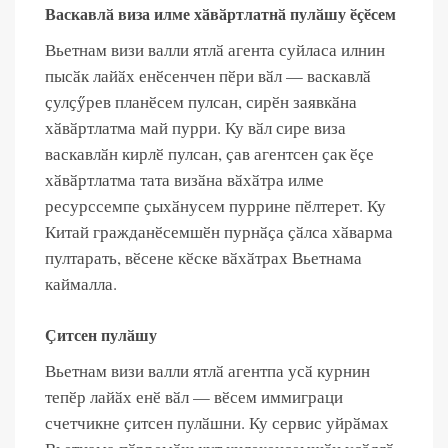
Васкавлӑ виза илме хӑвӑртлатнӑ пулӑшу ӗҫӗсем
Вьетнам визи валли ятлӑ агента суйласа илнин
пысӑк лайӑх енӗсенчен пӗри ​​вӑл — васкавлӑ
ҫулҫӳрев планӗсем пулсан, сирӗн заявкӑна
хӑвӑртлатма май пурри. Ку вӑл сире виза
васкавлӑн кирлӗ пулсан, ҫав агентсен ҫак ӗҫе
хӑвӑртлатма тата визӑна вӑхӑтра илме
ресурссемпе ҫыхӑнусем пуррине пӗлтерет. Ку
Китай гражданӗсемшӗн пурнӑҫа ҫӑлса хӑварма
пултарать, вӗсене кӗске вӑхӑтрах Вьетнама
каймалла.
Ҫитсен пулӑшу
Вьетнам визи валли ятлӑ агентпа усӑ курнин
тепӗр лайӑх енӗ вӑл — вӗсем иммиграци
счетчикне ҫитсен пулӑшни. Ку сервис уйрӑмах