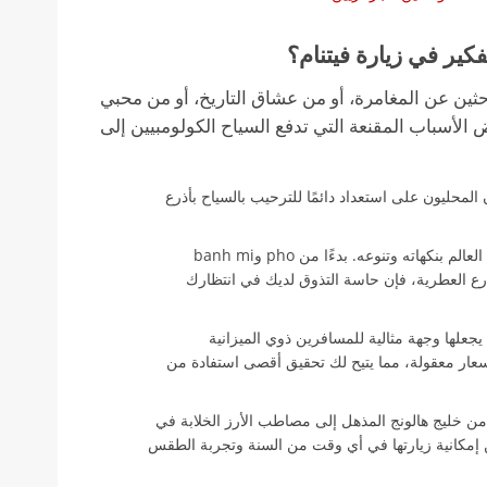
كير في زيارة فيتنام؟
حثين عن المغامرة، أو من عشاق التاريخ، أو من محبي
 الأسباب المقنعة التي تدفع السياح الكولومبيين إلى
 المحليون على استعداد دائمًا للترحيب بالسياح بأذرع
يشتهر المطبخ الفيتنامي في جميع أنحاء العالم بنكهاته وتنوعه. بدءًا من pho وbanh mi
رع العطرية، فإن حاسة التذوق لديك في انتظارك
يجعلها وجهة مثالية للمسافرين ذوي الميزانية
بأسعار معقولة، مما يتيح لك تحقيق أقصى استفادة من
، من خليج هالونج المذهل إلى مصاطب الأرز الخلابة في
ضمن إمكانية زيارتها في أي وقت من السنة وتجربة الطقس