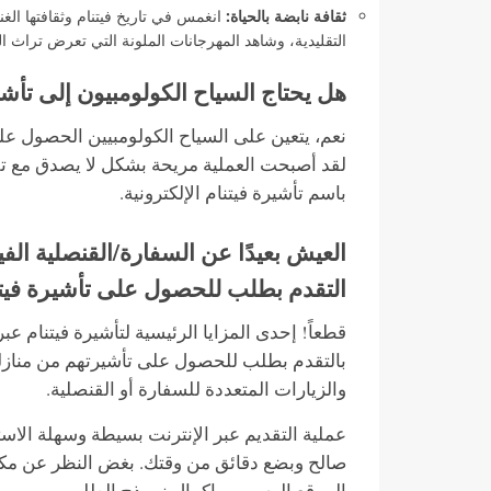
ثقافة نابضة بالحياة:
انغمس في تاريخ فيتنام وثقافتها الغن
التقليدية، وشاهد المهرجانات الملونة التي تعرض تراث البل
هل يحتاج السياح الكولومبيون إلى تأش
نعم، يتعين على السياح الكولومبيين الحصول على
لقد أصبحت العملية مريحة بشكل لا يصدق مع تقدي
باسم تأشيرة فيتنام الإلكترونية.
العيش بعيدًا عن السفارة/القنصلية الف
التقدم بطلب للحصول على تأشيرة فيتن
قطعاً! إحدى المزايا الرئيسية لتأشيرة فيتنام عب
بالتقدم بطلب للحصول على تأشيرتهم من منازلهم 
والزيارات المتعددة للسفارة أو القنصلية.
عملية التقديم عبر الإنترنت بسيطة وسهلة الاست
صالح وبضع دقائق من وقتك. بغض النظر عن مكا
الموقع الرسمي وإكمال نموذج الطلب.