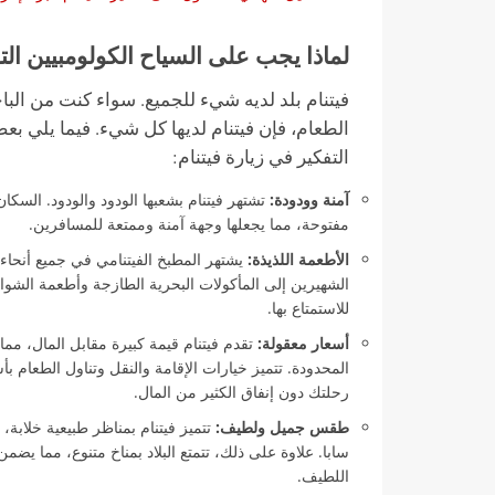
لماذا يجب على السياح الكولومبيين التف
فيتنام بلد لديه شيء للجميع. سواء كنت من البا
الطعام، فإن فيتنام لديها كل شيء. فيما يلي بعض
التفكير في زيارة فيتنام:
آمنة وودودة:
تشتهر فيتنام بشعبها الودود والودود. السكان
مفتوحة، مما يجعلها وجهة آمنة وممتعة للمسافرين.
الأطعمة اللذيذة:
الشهيرين إلى المأكولات البحرية الطازجة وأطعمة الشوا
للاستمتاع بها.
أسعار معقولة:
تقدم فيتنام قيمة كبيرة مقابل المال، مما 
المحدودة. تتميز خيارات الإقامة والنقل وتناول الطعام 
رحلتك دون إنفاق الكثير من المال.
طقس جميل ولطيف:
تتميز فيتنام بمناظر طبيعية خلابة
سابا. علاوة على ذلك، تتمتع البلاد بمناخ متنوع، مما ي
اللطيف.