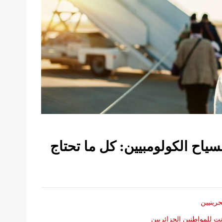
لسياح الكولومبيين: كل ما تحتاج
حرينيين
نت للمواطنين الجزائريين