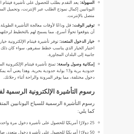
السهولة:
يعد التقدم بطلب للحصول على تأشيرة فيتنام الإ
اليونانيين إكمال نموذج الطلب عبر الإنترنت، وتحميل ال
متصل بالإنترنت.
توفير الوقت:
قل وداعًا لأوقات معالجة التأشيرة الطويلة. 
أن يتوقعوا تحولًا أسرع، مما يسمح لهم بالتخطيط لرحلتهم
خيار الدخول المتعدد:
توفر تأشيرة فيتنام الإلكترونية خيا
اختيار الخيار الذي يناسب خطط سفرهم، سواء كان ذلك ل
جانبية إلى البلدان المجاورة.
إمكانية وصول واسعة:
حدودية برية و13 بوابة حدودية بحرية. وهذا ي
دخول مختلفة، مما يوفر المرونة والراحة أثناء رحلاتك.
رسوم التأشيرة الإلكترونية الرسمية لفيت
رسوم التأشيرة الرسمية للسياح اليونانيين المت
كما يلي:
25 دولارًا أمريكيًا للحصول على تأشيرة دخول مرة واحدة، والتي تكون صالحة لمدة تصل إلى 30 يومًا.
50 دولارًا أمريكيًا للحصول على تأشيرة دخول متعدد، صالحة أيضًا لمدة تصل إلى 30 يومًا.