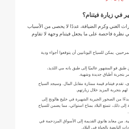
ر في زيارة فيتنام؟
تراث الغني وكرم الضيافة، عددًا لا يحصى من الأسباب
قي نظرة فاحصة على ما يجعل فيتنام وجهة لا تقاوم
مرحبين. يمكن للسياح اليونانيين أن يتوقعوا أجواء ودية
طبق فو المشهور عالميًا إلى طبق بانه مي اللذيذ،
أمر بتجربة أطباق جديدة وشهية.
، تقدم فيتنام قيمة ممتازة مقابل المال. وسيجد السياح
لهم بتجربة المزيد خلال زيارتهم.
 بدءًا من الصخور الجيرية الشهيرة في خليج هالونج إلى
إلى ذلك، تتمتع البلاد بمناخ استوائي، مما يضمن للسياح
نية. من معابد هانوي القديمة إلى الأسواق المزدحمة في
ات النابضة بالحياة في البلاد.