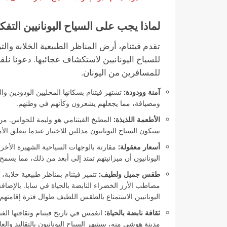
لماذا يجب على السياح اليونانيين التفكي
تقدم فيتنام، أرض المناظر الطبيعية الخلابة وال
للسياح اليونانيين لاستكشاف عجائبها. دعونا نل
للمسافرين من اليونان.
آمنة وودودة:
تشتهر فيتنام بسكانها المحليين الودودين وال
ومضيافة، مما يجعلهم يشعرون وكأنهم في وطنهم.
الأطعمة اللذيذة:
المطبخ الفيتنامي هو وليمة للحواس. من 
سيكون السياح اليونانيون مدللين للاختيار عندما يتعلق ال
أسعار معقولة:
مقارنة بالوجهات السياحية الشهيرة الأخرى
اليونانيون أن ميزانيتهم تمتد إلى أبعد من ذلك، مما يسمح 
طقس جميل ولطيف:
تتميز فيتنام بمناظر طبيعية خلابة،
مصاطب الأرز الخضراء النابضة بالحياة في سابا. بالإضافة 
اليونانيين الاستمتاع بالطقس اللطيف طوال فترة إقامتهم.
ثقافة نابضة بالحياة:
انغمس في تاريخ فيتنام وثقافتها الغ
مدينة هوشي منه، سينبهر السياح اليونانيون بالتقاليد والعاد