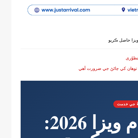
و توهان کي ڄاڻڻ جي ضرورت آهي
ُ جي خدمت
هنگامي ويتنام ويزا 2026: