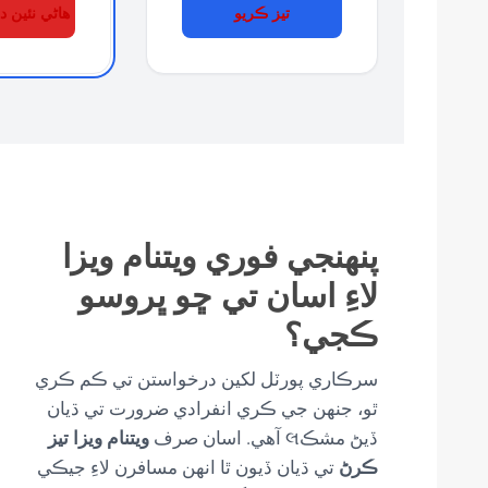
تيز ڪريو
هاڻي نئين 
پنهنجي فوري ويتنام ويزا
لاءِ اسان تي ڇو ڀروسو
ڪجي؟
سرڪاري پورٽل لکين درخواستن تي ڪم ڪري
ٿو، جنهن جي ڪري انفرادي ضرورت تي ڌيان
ويتنام ويزا تيز
ڏيڻ مشڪલ آهي. اسان صرف
ڪرڻ
تي ڌيان ڏيون ٿا انهن مسافرن لاءِ جيڪي