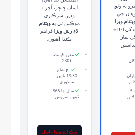
و نه وٺو.
اسان ڇنڇر، آچر ۽
وهان جي
وڏين سرڪاري
تنام ويزا
ويتنام
موڪلن تي به
درخواست کي 100%
لاءِ رش ويزا
فراهم
ي سان
ڪندا آهيون.
نداسين.
مقرر قيمت:
$1 کان
$230
اڄ شام
اران
18:30 تائين
ڪاس
منظوري
صرف 5
سال جا 365
لائن
ڏينهن سروس
ويڪ اينڊ ويزا حاصل