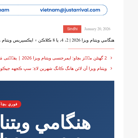
January 20, 2026
Sindhi
هنگامي ويتنام ويزا 2026 | 2، 4، يا 8 ڪلاڪن ۾ ايڪسپريس ويتنام ويزا حاصل ڪريو
2 گھنٹن منٛز بچاو: ایمرجنسی ویتنام ویزا 2026 | يقیٖنی مَنظوٗری
ويتنام ويزا آن لائن هانگ ڪانگ شهرين لاءِ: سڀ ڪجهه جيڪ
فوري بچاء