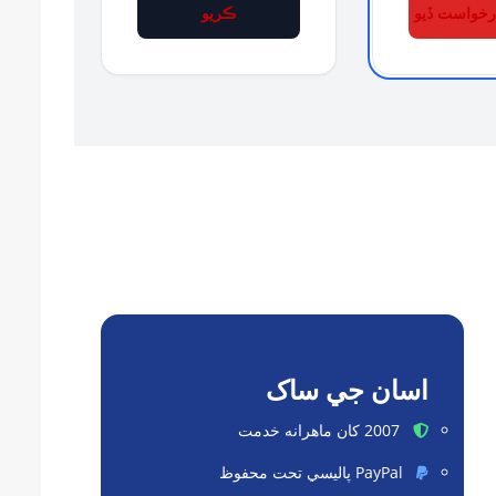
درخواست ڏيو
ڪريو
اسان جي ساک
2007 کان ماهرانه خدمت
PayPal پاليسي تحت محفوظ