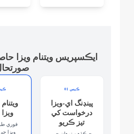
ايڪسپريس ويتنام ويزا حا
صورتحال
ڪيس 01
ڪيس 
پينڊنگ اي-ويزا
ويتنام 
درخواست کي
ويزا 
تيز ڪريو
فوري طور
ويزا ج
جيڪڏهن توهان جي