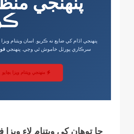
پنهنجي منظ
ڪر
پنهنجي اڏام کي ضايع نه ڪريو. اسان ويتنام وي
فور
سرڪاري پورٽل خاموش ٿي وڃي. پنهنجي
منهنجي ويتنام ويزا بچايو
ڇا توهان کي ويتنام لاءِ ويز