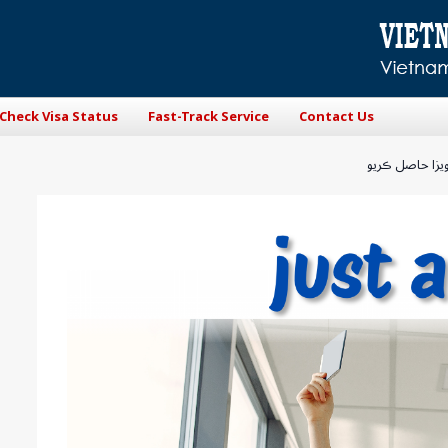
Check Visa Status
Fast-Track Service
Contact Us