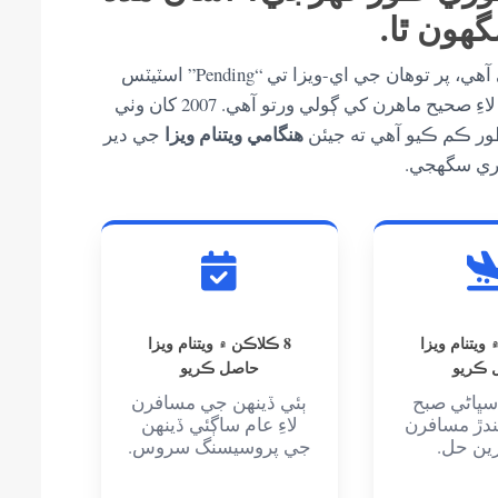
ون ٿا.
سامان پيڪ ٿيل آهي ۽ اڏام جي تصديق ٿي چڪي آهي، پر توهان جي اي-ويزا تي “Pending” اسٽيٽس
لاءِ صحيح ماهرن کي ڳولي ورتو آهي. 2007 کان وٺي
هنگامي ويتنام ويزا
ور ڪم ڪيو آهي ته جيئن
جي دير
ري سگهجي.
 ويتنام ويزا
8 ڪلاڪن ۾ ويتنام ويزا
 ڪريو
حاصل ڪريو
 سڀاڻي صبح
ٻئي ڏينهن جي مسافرن
يندڙ مسافرن
لاءِ عام ساڳئي ڏينهن
ترين حل.
جي پروسيسنگ سروس.