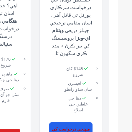
آهي؟ خطر
درخواست سرڪاري
اسان ت
پورٽل تي ڦاٿل آهي،
هنگامي وي
اسان مقامي ترجيحي
ويتنام
چينلز ذريعي
درستگ
اي-ويزا
پروسيسنگ
سنڀالي
کي تيز ڪرڻ ۾ مدد
ڪري سگهون ٿا.
70
شروع
$145 کان
ماهرن پ
شروع
ڊيٽا جي چ
آفيسرن
سان سڌو رابطو
منٽن جو آن 
ڊيٽا جي
فارم
غلطين جي
اصلاح
منهنجي درخواست کي