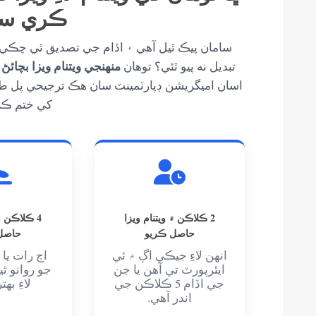
ڪري سگه
منهنجي ويتنام ويزا بچائڻ
تبديل نه پيو ٿئي؟ توهان
اسان اميگريشن ڊپارٽمينٽ سان هڪ ترجيحي پل ط
کي ختم ڪ
2 ڪلاڪن ۾ ويتنام ويزا
4 ڪلاڪن ۾
حاصل ڪريو
حاصل
انهن لاءِ جيڪي اڳ ۾ ئي
اڄ رات يا
ايئرپورٽ تي آهن يا جن
جو روانو ٿ
جي اڏام 5 ڪلاڪن جي
لاءِ به
اندر آهي.