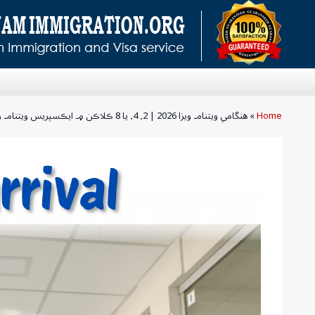
Home
»
هنگامي ويتنام ويزا 2026 | 2، 4، يا 8 ڪلاڪن ۾ ايڪسپريس ويتنام ويزا حاصل ڪريو