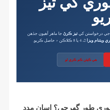
وري کي تيز
يو
تيز ڪرڻ
زا جي درخواستن کي
جا ماهر آهيون جڏهن
ي ويتنام ويزا
2، 4 يا 8 ڪلاڪن ۾ حاصل ڪريو.
هي ڪيئن ڪم ڪري ٿو
ا فوري طور گهرجي؟ اسان مدد