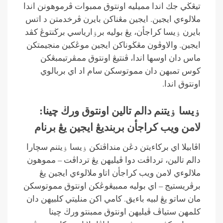
تيڠڬي جك اندا مميليه اونتوق ممبوات ڤرموهونن اندا
ملالوءي ايجين. ايجين مڠناكن بايرن ڤرخدمتن د اتس
بايرن ۏيسا كراجأن، يڠ بوليه برۏارياسي برڬنتوڠ كڤد
ايجين. والاوڤون مڠڬوناكن ايجين موڠكين منجيمتكن
ماس دان اوسها اندا، ڤنتيڠ اونتوق ممڤرتيمبڠكن
كوس تمبهن دان مموتوسكن سام اد اي بربالوي
اونتوق اندا.
ۏيسا ۏيتنم دالم تالين اونتوق ورڬ چينا:
لامن ويب كراجأن بربنديڠ ايجين يڠ برنام
اڤابيلا اي بركاءيتن دڠن منداڤتكن ۏيسا ۏيتنم سچارا
دالم تالين، ترداڤت دوا ڤيليهن يڠ ترداڤت – مموهون
ملالوءي لامن ويب كراجأن اتاو ملالوءي ايجين يڠ
برڤريستيج – اي بوليه ممبيڠوڠكن اونتوق مموتوسكن
مان ساتو يڠ لبيه باءيق. كامي اكن منليتي كلبيهن دان
كلمهن ستياڤ ڤيليهن اونتوق ممبنتو ورڬ چينا