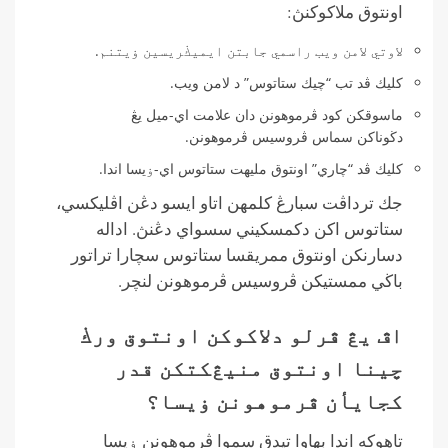
اونتوق ملاكوكنڽ:
لاوتي لامن ويب راسمي جابتن ايميڬريسين ۏيتنم.
كليك ڤد تب “چيك ستاتوس” د لامن ويب.
ماسوقكن كود ڤرموهونن دان علامت اي-ميل يڠ
دڬوناكن سماس ڤروسيس ڤرموهونن.
كليك ڤد “چاري” اونتوق مليهت ستاتوس اي-ۏيسا اندا.
جك ترداڤت سبارڠ كلمهن اتاو ايسو دڠن اڤليكسي،
ستاتوس اكن دكمسكيني سسواي دڠنڽ. اداله
دسارنكن اونتوق ممريقسا ستاتوس سچارا تراتور
باڬي ممستيكن ڤروسيس ڤرموهونن لنچر.
اڤ يڠ ڤرلو دلاكوكن اونتوق ورڬ
چينا اونتوق منيڠكتكن قدر
كجايأن ڤرموهونن ۏيسا؟
تاهوكه اندا بهاوا تيدق سموا ڤرموهونن ۏيسا