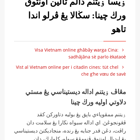
ۏيسا ۏيتنم دالم تالين اونتوق
ورڬ چينا: سڬالا يڠ ڤرلو اندا
تاهو
Visa Vietnam online ghâbây warga Cina:
sadhâjâna sè parlo èkataoè
Vist al Vietnam online per i citadin cines: tüt chel
che g’he vœu de savè
مڠاڤ ۏيتنم اداله ديستيناسي يڠ مستي
دلاوتي اوليه ورڬ چينا
ۏيتنم ممڤوڽاءي باڽق يڠ بوليه دتاوركن كڤد
ڤڠونجوڠڽ. اي اداله سبواه نڬارا يڠ سلامت دان
راڤت، دڠن قدر جنايه يڠ رنده، منجاديكنڽ ديستيناسي
يڠ ايديال اونتوق ڤنومڤڠ سولو، كلوارڬ، دان