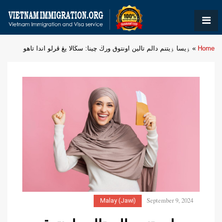
Home
»
ۏيسا ۏيتنم دالم تالين اونتوق ورڬ چينا: سڬالا يڠ ڤرلو اندا تاهو
September 9, 2024
Malay (Jawi)