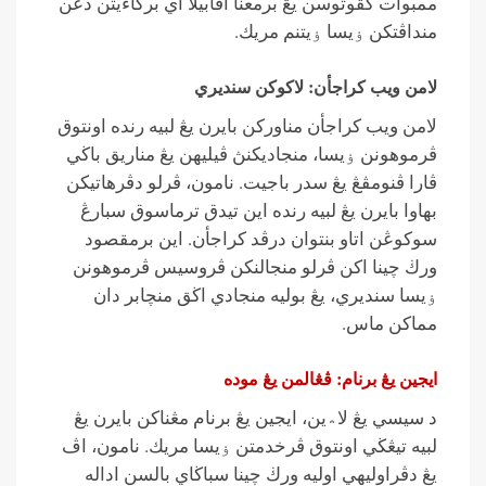
ممبوات كڤوتوسن يڠ برمعنا اڤابيلا اي بركاءيتن دڠن
منداڤتكن ۏيسا ۏيتنم مريك.
لامن ويب كراجأن: لاكوكن سنديري
لامن ويب كراجأن مناوركن بايرن يڠ لبيه رنده اونتوق
ڤرموهونن ۏيسا، منجاديكنڽ ڤيليهن يڠ مناريق باڬي
ڤارا ڤنومڤڠ يڠ سدر باجيت. نامون، ڤرلو دڤرهاتيكن
بهاوا بايرن يڠ لبيه رنده اين تيدق ترماسوق سبارڠ
سوكوڠن اتاو بنتوان درڤد كراجأن. اين برمقصود
ورڬ چينا اكن ڤرلو منجالنكن ڤروسيس ڤرموهونن
ۏيسا سنديري، يڠ بوليه منجادي اڬق منچابر دان
مماكن ماس.
ايجين يڠ برنام: ڤڠالمن يڠ موده
د سيسي يڠ لا؞ين، ايجين يڠ برنام مڠناكن بايرن يڠ
لبيه تيڠڬي اونتوق ڤرخدمتن ۏيسا مريك. نامون، اڤ
يڠ دڤراوليهي اوليه ورڬ چينا سباڬاي بالسن اداله