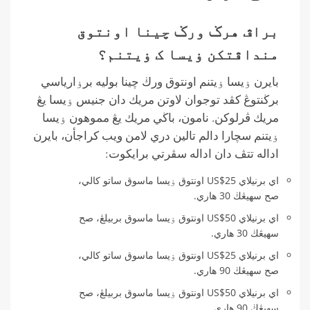
براڤ هرݢ ورݢ چينا اونتوق
منداڤتکن ۏيسا ک ۏيتنم؟
بايرن ۏيسا ۏيتنم اونتوق ورڬ چينا بوليه برۏارياسي
برڬنتوڠ كڤد توجوان لاوتن مريك دان جنيس ۏيسا يڠ
مريك ڤرلوكن. نامون، باڬي مريك يڠ مموهون ۏيسا
ۏيتنم سچارا دالم تالين دري لامن ويب كراجأن، بايرن
اداله تتڤ دان اداله سڤرتي برايكوت:
اي برنيلاي US$25 اونتوق ۏيسا ماسوق ساتو كالي،
صح سهيڠڬ 30 هاري.
اي برنيلاي US$50 اونتوق ۏيسا ماسوق بربيلڠ، صح
سهيڠڬ 30 هاري.
اي برنيلاي US$25 اونتوق ۏيسا ماسوق ساتو كالي،
صح سهيڠڬ 90 هاري.
اي برنيلاي US$50 اونتوق ۏيسا ماسوق بربيلڠ، صح
سهيڠڬ 90 هاري.