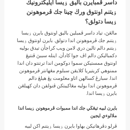
داسر ڤمبايرن باليق ۏيسا ايليكترونيك
ۏيتنم اونتوق ورڬ چينا جك ڤرموهونن
ۏيسا دتولق؟
مالڠڽ، تياد داسر ڤمبلين باليق اونتوق بايرن ۏيسا
ۏيتنم جك ڤرموهونن اندا دتولق. بايرن اونتوق ۏيسا
ۏيتنم دالم تالين دري لامن ويب كراجأن تيدق بوليه
دكمباليكن دالم اڤ جوا كادأن. اينله سببڽ ڤنتيڠ
اونتوق ممستيكن سموا دوكومن اندا ترتنتو دان اندا
ممنوهي كريتيريا كلايقن سبلوم مڠهانتر ڤرموهونن
اندا. سبارڠ كسالهن اتاو معلومت يڠ هيلڠ دالم
ڤرموهونن اندا بوليه مڠاكيبتكن ڤنولقن دان كهيلڠن
بايرن ۏيسا اندا.
بايرن لبيه تيڠڬي جك اندا ممبوات ڤرموهونن ۏيسا اندا
ملالوءي ايجين
ڤرلو دڤرهاتيكن بهاوا بايرن ۏيسا ۏيتنم اكن لبيه