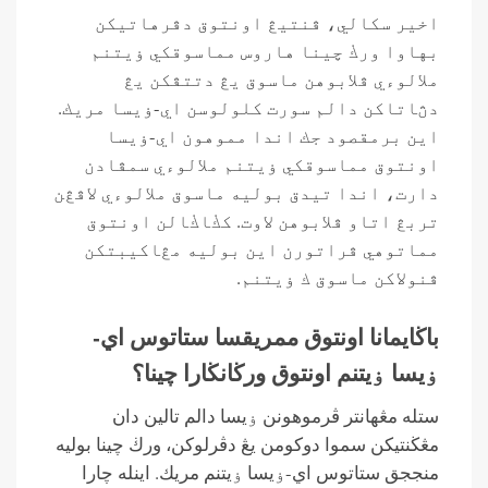
اخير سكالي، ڤنتيڠ اونتوق دڤرهاتيكن
بهاوا ورڬ چينا هاروس مماسوقكي ۏيتنم
ملالوءي ڤلابوهن ماسوق يڠ دتتڤكن يڠ
دڽاتاكن دالم سورت كلولوسن اي-ۏيسا مريك.
اين برمقصود جك اندا مموهون اي-ۏيسا
اونتوق مماسوقكي ۏيتنم ملالوءي سمڤادن
دارت، اندا تيدق بوليه ماسوق ملالوءي لاڤڠن
تربڠ اتاو ڤلابوهن لاوت. كڬاڬالن اونتوق
مماتوهي ڤراتورن اين بوليه مڠاكيبتكن
ڤنولاكن ماسوق ك ۏيتنم.
باڬايمانا اونتوق ممريقسا ستاتوس اي-
ۏيسا ۏيتنم اونتوق ورڬانڬارا چينا؟
ستله مڠهانتر ڤرموهونن ۏيسا دالم تالين دان
مڠڬنتيكن سموا دوكومن يڠ دڤرلوكن، ورڬ چينا بوليه
منججق ستاتوس اي-ۏيسا ۏيتنم مريك. اينله چارا