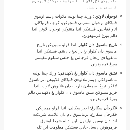
منمبهكن ڤڠينڤن اندا سبلوم ممولاكن ڤروسيس
ڤرموهونن ۏيسا.
توجوان لاوتن
: ورڬ چينا بوليه ملاوات ۏيتنم اونتوق
ڤلباڬاي توجوان سڤرتي ڤلنچوڠن، كرجا، ڤرنياڬان،
اتاو ڤڠاجين. ڤستيكن اندا مننتوكن توجوان لاوتن اندا
دالم بورڠ ڤرموهونن.
تاريخ ماسوق دان كلوار
: اندا ڤرلو ممبريكن تاريخ
ماسوق دان كلوار يڠ درانچڠ د ۏيتنم. ڤستيكن اندا
ممڤوڽاءي رنچان ڤرجالنن يڠ جلس سبلوم مڠيسي
بورڠ ڤرموهونن.
تيتيق ماسوق دان كلوار يڠ دكهندقي
: ورڬ چينا بوليه
مماسوقكي ۏيتنم ملالوءي ڤلباڬاي ڤلابوهن، ترماسوق
لاڤڠن تربڠ، سمڤادن دارت، دان ڤلابوهن لاوت. اندا
ڤرلو مننتوكن تيتيق ماسوق دان كلوار يڠ دكهندقي دالم
بورڠ ڤرموهونن.
ڤكرجأن سكارڠ
: اخير سكالي، اندا ڤرلو ممبريكن
ڤكرجأن سكارڠ، ترماسوق نام دان علامت شريكت
اندا دان نومبور تيليفون. اين اداله شرط اونتوق
ڤرموهونن ۏيسا، جادي ڤستيكن معلومت اين تله