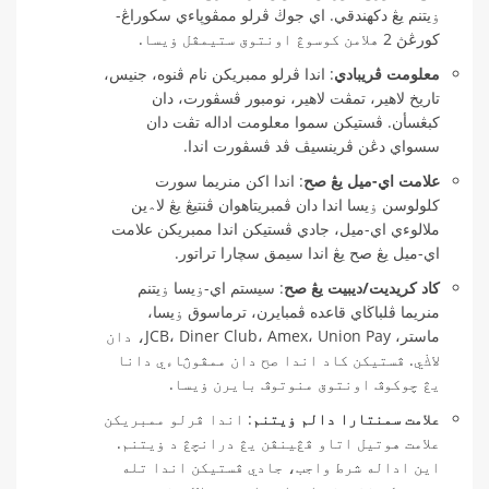
ۏيتنم يڠ دكهندقي. اي جوڬ ڤرلو ممڤوڽاءي سكوراڠ-
كورڠڽ 2 هلامن كوسوڠ اونتوق ستيمڤل ۏيسا.
معلومت ڤريبادي
: اندا ڤرلو ممبريكن نام ڤنوه، جنيس،
تاريخ لاهير، تمڤت لاهير، نومبور ڤسڤورت، دان
كبڠسأن. ڤستيكن سموا معلومت اداله تڤت دان
سسواي دڠن ڤرينسيڤ ڤد ڤسڤورت اندا.
علامت اي-ميل يڠ صح
: اندا اكن منريما سورت
كلولوسن ۏيسا اندا دان ڤمبريتاهوان ڤنتيڠ يڠ لا؞ين
ملالوءي اي-ميل، جادي ڤستيكن اندا ممبريكن علامت
اي-ميل يڠ صح يڠ اندا سيمق سچارا تراتور.
كاد كريديت/ديبيت يڠ صح
: سيستم اي-ۏيسا ۏيتنم
منريما ڤلباڬاي قاعده ڤمبايرن، ترماسوق ۏيسا،
ماستر، JCB، Diner Club، Amex، Union Pay، دان
لاڬي. ڤستيكن كاد اندا صح دان ممڤوڽاءي دانا
يڠ چوكوڤ اونتوق منوتوڤ بايرن ۏيسا.
علامت سمنتارا دالم ۏيتنم
: اندا ڤرلو ممبريكن
علامت هوتيل اتاو ڤڠينڤن يڠ درانچڠ د ۏيتنم.
اين اداله شرط واجب، جادي ڤستيكن اندا تله