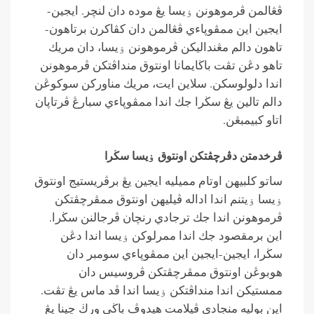
ڤڠالمن ڤرموهونن ۏيسا يڠ موده دان لنچر. ايجين-
ايجين اين ممڤوڽاءي ڤڠالمن دان كڤاكرن برتاهون-
تاهون دالم مڠنداليكن ڤرموهونن ۏيسا، دان مريك
تاهو دڠن تڤت باڬايمانا اونتوق منداڤتكن ڤرموهونن
اندا دلولوسكن. سلاين ايت، مريك مناوركن سوكوڠن
دالم تالين يڠ سڬرا جك اندا ممڤوڽاءي سبارڠ ڤرتاڽان
اتاو كبيمبڠن.
ڤرخدمتن دڤرچڤتكن اونتوق ۏيسا سڬرا
ساتو كلبيهن اوتام مميليه ايجين يڠ برڤريستيج اونتوق
ۏيسا ۏيتنم اندا اداله ڤيليهن اونتوق ممڤرچڤتكن
ڤرموهونن اندا جك ترجادي رنچان ڤرجالنن سڬرا.
اين برمقصود جك اندا ممرلوكن ۏيسا اندا دڠن
سڬرا، ايجين-ايجين اين ممڤوڽاءي سومبر دان
هوبوڠن اونتوق ممڤرچڤتكن ڤروسيس دان
ممستيكن اندا منداڤتكن ۏيسا اندا ڤد ماس يڠ تڤت.
اين بوليه منجادي ڤڽلامت هيدوڤ باڬي ورڬ چينا يڠ