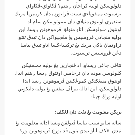
دلولوسكن اوليه كراجأن ۏيتنم؟ ڤڬاواي-ڤڬاواي
ترسبوت ممڤوڽاءي سيت ڤراتورن دان كريتيريا مريك
سنديري اونتوق منيلاي دان مموتوسكن سام اد
اونتوق ملولوسكن اتاو منولق ڤرموهونن ۏيسا. اين
بوليه منجادي ڤروسيس يڠ مڠچيواكن دان تيدق تنتو،
تراوتماڽ باڬي مريك يڠ ترڬسا-ڬسا اتاو تيدق بياسا
دڠن ڤروسيس ترسبوت.
تتاڤي جاڠن ريساو، اد ڤنچارين ​​يڠ بوليه ممستيكن
كلولوسن موده دان ترجامين اونتوق ۏيسا ۏيتنم اندا.
اونتوق منيڠكتكن كموڠكينن ڤرموهونن ۏيسا اندا
دلولوسكن، اين اداله ببراڤ تيڤس يڠ بوليه دايكوتي
اوليه ورڬ چينا:
بريكن معلومت يڠ تڤت دان لڠكڤ:
ساله ساتو سبب بياسا ڤنولقن ۏيسا اداله معلومت يڠ
تيدق لڠكڤ اتاو تيدق بتول ڤد بورڠ ڤرموهونن. ورݢ