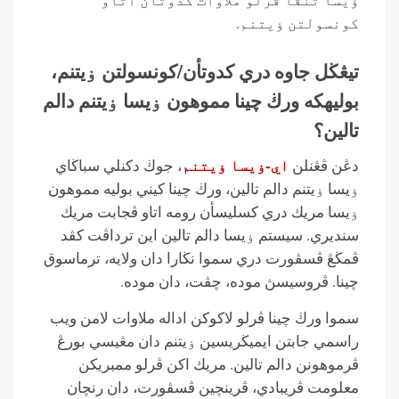
كونسولتن ۏيتنم.
تيڠڬل جاوه دري كدوتأن/كونسولتن ۏيتنم،
بوليهكه ورڬ چينا مموهون ۏيسا ۏيتنم دالم
تالين؟
اي-ۏيسا ۏيتنم
دڠن ڤڠنلن
، جوڬ دكنلي سباڬاي
ۏيسا ۏيتنم دالم تالين، ورڬ چينا كيني بوليه مموهون
ۏيسا مريك دري كسليسأن رومه اتاو ڤجابت مريك
سنديري. سيستم ۏيسا دالم تالين اين ترداڤت كڤد
ڤمڬڠ ڤسڤورت دري سموا نڬارا دان ولايه، ترماسوق
چينا. ڤروسيسڽ موده، چڤت، دان موده.
سموا ورڬ چينا ڤرلو لاكوكن اداله ملاوات لامن ويب
راسمي جابتن ايميڬريسين ۏيتنم دان مڠيسي بورڠ
ڤرموهونن دالم تالين. مريك اكن ڤرلو ممبريكن
معلومت ڤريبادي، ڤرينچين ڤسڤورت، دان رنچان