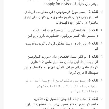
ۏيتنم دان كليك ڤد “Apply for e-visa”.
لڠكه 2
: ايسي بورڠ ڤرموهونن دڠن معلومت ڤريبادي
اندا، توجوان لاوتن، تاريخ ماسوق دان كلوار، دان تيتيق
ماسوق دان كلوار يڠ دكهندقي.
لڠكه 3
: اڤليكسيكن سالينن ڤسڤورت اندا يڠ تله
دأيمبيس دان ڬمبر بروكورن ڤسڤورت بارو-بارو اين.
لڠكه 4
: باير بايرن ۏيسا مڠڬوناكن كاد كريديت/ديبيت
اندا.
لڠكه 5
: توڠڬو ايميل ڤڠصحن دان سورت كلولوسن
اي-ۏيسا اندا. اين بياساڽ مڠمبيل ماس 2-3 هاري
كرجا، تتاڤي دالم ببراڤ كادأن، اي بوليه مڠمبيل ماس
سهيڠڬ 5 هاري كرجا.
لڠكه 6
: چيتق سورت كلولوسن اي-ۏيسا اندا دان
باوا برسام اندا اڤابيلا اندا ملاكوكن
ڤرجالنن ك ۏيتنم.
لڠكه 7
: ستله تيبا د ڤلابوهن ماسوق يڠ دتتڤكن،
حاضركن سورت كلولوسن اي-ۏيسا، ڤسڤورت، دان