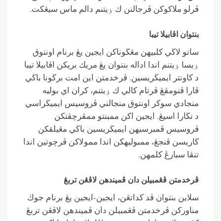
ڤرلو ملاكوكن ڤرجالنن ك ۏيتنم دالم ماس سيڠكت.
بنتوان اڤابيلا تيبا
ساتو لاڬي كلبيهن مڠڬوناكن ايجين يڠ برنام اونتوق
ۏيسا ۏيتنم اندا اداله بنتوان يڠ مريك بريكن اڤابيلا تيبا
د كاونتر ايميڬريسين. ڤرخدمتن اين امت برڬونا باڬي
ڤارا ڤنومڤڠ ڤرتام كالي ك ۏيتنم، كران اي بوليه
منجادي سوكر اونتوق منجالني ڤروسيس ايميڬراسي
د نڬارا اسيڠ. ايجين اكن ممبنتو ممڤرچڤتكن
ڤروسيس ڤمبرسيهن ايميڬريسين باڬي مڠيلقكن
ڬاريسن ڤنجڠ، ممبوليهكن اندا ممولاكن ڤرچوتين اندا
تنڤا سبارڠ كلمهن.
ڤرخدمتن ڤڠمبيلن دان ڤميندهن لاڤڠن تربڠ
سلاين بنتوان ڤد كداتڠن، ايجين-ايجين يڠ برنام جوڬ
مناوركن ڤرخدمتن ڤڠمبيلن دان ڤميندهن لاڤڠن تربڠ