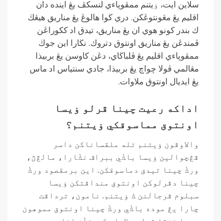
سلاين ايت، ۏيتنم ممڤوڽاءي لنسكڤ يڠ اينده دان
اقليم يڠ مڠونتوڠكن. دري ڬوا هالوڠ يڠ مناريق هيڠڬ
ك بندر كونو هوي ان يڠ مناريق، تيدق اد ككوراڠن
ڤمندڠن يڠ مناريق اونتوق دتروك. نڬارا اين جوڬ
ممڤوڽاءي اقليم يڠ ڤلباڬاي، دڠن كاوسن يڠ بربيذا
مڠالمي ڤولا چواچ يڠ بربيذا، جادي سنتياس اد ماس
يڠ ايديال اونتوق ملاوات.
اداكه رعيت چينا ڤرلو ۏيسا
اونتوق مماسوقكي ۏيتنم؟
والاوڤون ۏيتنم تله ملقساناكن داسر
ڤڠچوالين ۏيسا باڬي ببراڤ نڬارا، مالڠڽ،
ورڬ چينا تيدق دماسوقكن. اين برمقصود ورڬ
چينا دڤرلوكن اونتوق منداڤتكن ۏيسا
سبلوم ڤرجالنن ك ۏيتنم. نامون، ترداڤت
چارا يڠ موده باڬي ورڬ چينا اونتوق مموهون
ۏيسا تنڤا ڤرلو ملاوات كدوتأن اتاو