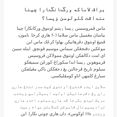
براڤ لاماكه ورݢانݢارا چينا
منداڤت كلولوسن ۏيسا؟
ماس ڤمروسسن ۏيسا ۏيتنم اونتوق ورڬانڬارا چينا
بياساڽ مڠمبيل ماس سلاما 3-5 هاري كرجا. نامون،
ڤنتيڠ اونتوق دڤرهاتيكن بهاوا كرڠك ماس اين
موڠكين دڤنجڠكن سماس موسيم ڤونچق. اينله سببڽ
اي امت دڬالقكن اونتوق ممولاكن ڤروسيس
ڤرموهونن ۏيسا اندا سكوراڠ-كورڠڽ سميڠڬو
سبلوم تاريخ ڤرجالنن يڠ دجڠككن باڬي مڠيلقكن
سبارڠ كلمهن اتاو كومڤليكسي.
سلاين ايت، ڤنتيڠ اونتوق كيت سدر تنتڠ هاري
راي يڠ دڤرهاتيكن اوليه ايميڬراسي ۏيتنم.
مريك تيدق بكرجا ڤد هاري سبتو، احد، هاري
تراديسيونال ڤاسوقن كسلامتن عوام رعيت
ۏيتنم ﴿19 اوڬوس﴾، دان هاري چوتي نڬارا. اين