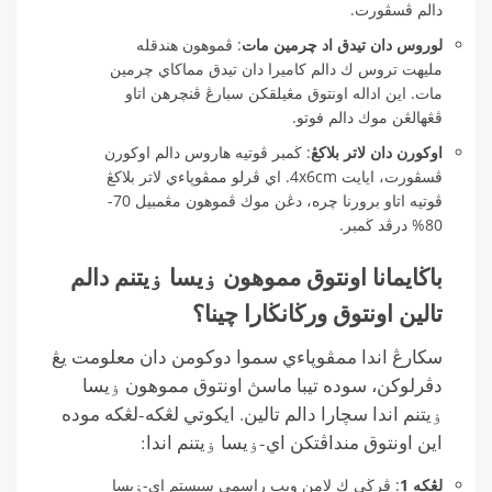
دالم ڤسڤورت.
لوروس دان تيدق اد چرمين مات
: ڤموهون هندقله
مليهت تروس ك دالم كاميرا دان تيدق مماكاي چرمين
مات. اين اداله اونتوق مڠيلقكن سبارڠ ڤنچرهن اتاو
ڤڠهالڠن موك دالم فوتو.
اوكورن دان لاتر بلاكڠ
: ڬمبر ڤوتيه هاروس دالم اوكورن
ڤسڤورت، ايايت 4x6cm. اي ڤرلو ممڤوڽاءي لاتر بلاكڠ
ڤوتيه اتاو برورنا چره، دڠن موك ڤموهون مڠمبيل 70-
80% درڤد ڬمبر.
باڬايمانا اونتوق مموهون ۏيسا ۏيتنم دالم
تالين اونتوق ورڬانڬارا چينا؟
سكارڠ اندا ممڤوڽاءي سموا دوكومن دان معلومت يڠ
دڤرلوكن، سوده تيبا ماسڽ اونتوق مموهون ۏيسا
ۏيتنم اندا سچارا دالم تالين. ايكوتي لڠكه-لڠكه موده
اين اونتوق منداڤتكن اي-ۏيسا ۏيتنم اندا:
لڠكه 1
: ڤرڬي ك لامن ويب راسمي سيستم اي-ۏيسا