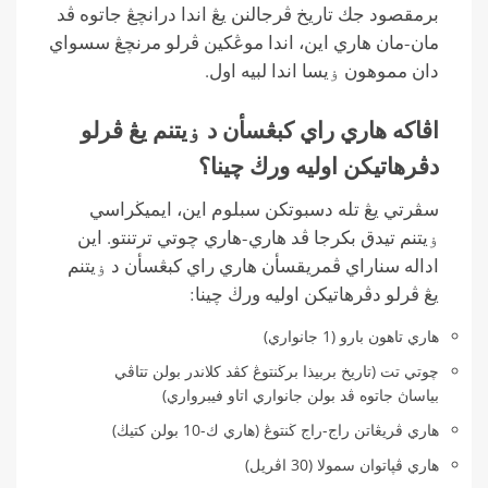
برمقصود جك تاريخ ڤرجالنن يڠ اندا درانچڠ جاتوه ڤد
مان-مان هاري اين، اندا موڠكين ڤرلو مرنچڠ سسواي
دان مموهون ۏيسا اندا لبيه اول.
اڤاكه هاري راي كبڠسأن د ۏيتنم يڠ ڤرلو
دڤرهاتيكن اوليه ورڬ چينا؟
سڤرتي يڠ تله دسبوتكن سبلوم اين، ايميڬراسي
ۏيتنم تيدق بكرجا ڤد هاري-هاري چوتي ترتنتو. اين
اداله سناراي ڤمريقسأن هاري راي كبڠسأن د ۏيتنم
يڠ ڤرلو دڤرهاتيكن اوليه ورڬ چينا:
هاري تاهون بارو (1 جانواري)
چوتي تت (تاريخ بربيذا برڬنتوڠ كڤد كلاندر بولن تتاڤي
بياساڽ جاتوه ڤد بولن جانواري اتاو فيبرواري)
هاري ڤريڠاتن راج-راج ڬنتوڠ (هاري ك-10 بولن كتيڬ)
هاري ڤڽاتوان سمولا (30 اڤريل)