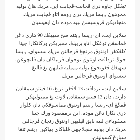
تيڠڬل جاوه دري ڤجابت-ڤجابت اين. مريك هاڽ بوليه
مموهون ۏيسا مريك دري رومه اتاو ڤجابت مريك،
منجاديكن ڤروسيسڽ لبيه موده دان ايفيسيان.
سلاين ايت، اي-ۏيسا ۏيتنم صح سهيڠڬ 90 هاري دڠن
ڤماسڠن توڠڬل اتاو بربيلڠ، ممبريكن ورڬانڬارا چينا
كلڠكڤن اونتوق مرنچڠ ڤرجالنن مريك سسواي. ۏيسا
جوڬ ترداڤت اونتوق توجوان ڤرنياڬان دان ڤلنچوڠن،
سهيڠڬ ڤڠونجوڠ بوليه مميليه ڤيليهن يڠ ڤاليڠ
سسواي اونتوق ڤرجالنن مريك.
سلاين ايت، ترداڤت 13 لاڤڠن تربڠ، 16 ڤينتو سمڤادن
دارت، دان 13 ڤينتو سمڤادن لاوت يڠ ممبوليهكن
ڤمڬڠ اي-ۏيسا ۏيتنم اونتوق مماسوقكي دان كلوار
دري نڬارا دڠن موده. اين برمقصود ورڬ چينا
ممڤوڽاءي لبيه باڽق ڤيليهن اونتوق رنچان ڤرجالنن
مريك دان بوليه منجلاجهي ڤلباڬاي بهاڬين ۏيتنم تنڤا
سبارڠ كسوليتن.