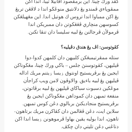
كڤد ورڬ چينا. اين برمقصود اڤابيلا تيبا، اندا اكن
ممڤوڽاءي ڤمندو يڠ دلانتيق منوڠڬو اندا د لاڤڠن تربڠ
يڠ اكن ممباوا اندا تروس ك هوتيل اندا. اين مڠهيلڠكن
كسوسهن منچاري ڤڠڠكوتن دان ممبريكن اندا
ڤرمولأن ڤرجالنن يڠ لبيه سليسا دان تنڤا تكنن.
كڤوتوسن: اڤ يڠ هندق دڤيليه؟
ستله ممڤرتيمبڠكن كلبيهن دان كلمهن كدوا-دوا
ڤيليهن، كڤوتوسنڽ جلس – باڬي ورڬ چينا، مڠڬوناكن
ايجين يڠ برڤريستيج اونتوق ۏيسا ۏيتنم مريك اداله
ڤيليهن يڠ لبيه باءيق. والاوڤون لامن ويب كراجأن
موڠكين دسبوت سباڬاي ڤيليهن يڠ لبيه برڤاتوتن،
منفعة تمبهن دان كموداهن مڠڬوناكن ايجين يڠ
برڤريستيج منجاديكنڽ بربالوي دڠن كوس تمبهن.
سلاين ايت، دڠن ڤڠالمن دان كڤاكرن مريك برتاهون-
تاهون، اندا بوليه يقين بهاوا ڤرموهونن ۏيسا اندا اكن
دتاڠني دڠن تليتي دان چكڤ.