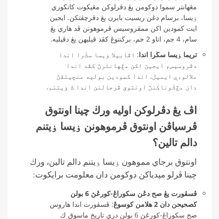
مڠهانتر سموا دوكومن يڠ دڤرلوكن مڠيكوت كاتڬوري
ۏيسا، برسام دڠن ريسيت بايرن يڠ دڤرچڤتكن. ايجين
ايت كمودين اكن ممڤروسيس ڤرموهونن ڤد هاري يڠ
سام، 4 جم، اتاو 2 جم، برڬنتوڠ كڤد ڤيليهن يڠ دڤيليه.
تريما ۏيسا سڬرا اندا
: اڤابيلا ۏيسا سڬرا اندا
دڤروسيس، ايجين اكن مڠهانترڽ كڤد اندا
ملالوءي ايميل. اندا كمودين بوليه منچيتقڽ
دان مڠڬوناكنڽ اونتوق ڤرجالنن اندا ك ۏيتنم.
اڤ يڠ دڤرلوكن اوليه ورڬ چينا اونتوق
ڤرسياڤن اونتوق ڤرموهونن ۏيسا ۏيتنم
دالم تالين؟
اونتوق برجاي مموهون ۏيسا ۏيتنم دالم تالين، ورڬ
چينا ڤرلو مڽدياكن دوكومن دان معلومت برايكوت:
ڤسڤورت يڠ صح دڠن سكوراڠ-كورڠڽ 6 بولن
كصحيحن دان 2 هلامن كوسوڠ
: ڤسڤورت اندا هاروس
صح سكوراڠ-كورڠڽ 6 بولن دري تاريخ ماسوق ك