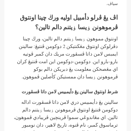
سياڤ.
اڤ يڠ ڤرلو دأمبيل اوليه ورڬ چينا اونتوق
ڤرموهونن ۏيسا ۏيتنم دالم تالين؟
اونتوق مموهون ۏيسا ۏيتنم دالم تالين، ورڬ چينا
دڤرلوكن اونتوق مڠڬنتيكن 2 دوكومن ڤنتيڠ: سالينن
ايمبس لامن داتا ڤسڤورت مريك دان ڬمبر ڤوتيه
بارو-بارو اين. دوكومن-دوكومن اين امت ڤنتيڠ كران
اي مڠصحكن معلومت يڠ دبريكن دالم بوكو
ڤرموهونن ۏيسا دان ممستيكن كأصلين ڤموهون.
شرط اونتوق سالينن يڠ دأيمبيس لامن داتا ڤسڤورت
سالينن يڠ دأيمبيس دري لامن داتا ڤسڤورت اداله
دوكومن ڤنتيڠ اونتوق ڤرموهونن ۏيسا ۏيتنم دالم
تالين. اي مڠاندوڠي سموا ڤرينچين ڤريبادي ڤموهون،
ترماسوق ڬمبر، نام ڤنوه، تاريخ لاهير، دان نومبور