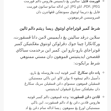
فورمت فايل
: سالينن يڠ دأيمبيس هاروس دالم فورمت
PDF، JPEG، اتاو JPG. اين اداله ساتو-ساتوڽ فورمت
فايل يڠ دتريما اونتوق ممودهكن ڤڠهانترن دان
ڤمروسسن ڤرموهونن.
شرط ڬمبر ڤوتراجاي اونتوق ۏيسا ۏيتنم دالم تالين
سلاين درڤد سالينن يڠ دأيمبيس لامن داتا ڤسڤورت،
ورڬانڬارا چينا جوڬ دڤرلوكن اونتوق مڠڬنتيكن ڬمبر
ڤوتراجاي بارو-بارو اين. ڬمبر اين برخدمت سباڬاي
ڤڠصحن ايدينتيتس ڤموهون دان مستي ممنوهي
شرط برايكوت:
ڽات دان سكارڠ
: ڬمبر ڤوتيه ايت هاروسله يڠ بارو،
دأمبيل دالم تيمڤوه 6 بولن لالو. اين باڬي ممستيكن
ڤنمڤيلن ڤموهون سسواي دڠن ڤنمڤيلن مريك سكارڠ
دان مڠيلقكن سبارڠ ڤنيڤوان ايدينتيتس.
ڤادنن دڠن ڤسڤورت
: وجه ڤموهون دالم ڬمبر ڤوتيه
هاروس ڤادنن دڠن يڠ اد دالم ڤسڤورت. اين باڬي
ممستيكن اورڠ يڠ مموهون ۏيسا اداله سام دڠن يڠ اد