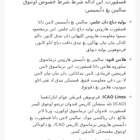
ڤسڤورت. اين اداله شرط-شرط خصوص اونتوق
سالينن يڠ دأيمبيس:
بوليه دباچ دان جلس
: سالينن يڠ دأيمبيس لامن داتا
ڤسڤورت هاروس بوليه دباچ دان جلس. اين برمقصود
سموا معلومت هاروس كليهاتن دان تيدق كابور. دالم
كادأن مان-مان بهاڬين يڠ تيدق داڤت دباچ اتاو كابور،
ڤرموهونن بوليه دتولق.
هلامن ڤنوه
: سالينن يڠ دأيمبس هاروس ترماسوق
سلوروه هلامن داتا ڤسڤورت. اين ترماسوق لامن
ڤرينچين ڤريبادي، لامن تنداتاڠن، دان مان-مان لامن
لا؞ين دڠن معلومت ڤنتيڠ. ڤستيكن تيدق اد تڤي اتاو
سودوت هلامن يڠ دڤوتوڠ.
ICAO Lines
: ڤرتوبوهن ڤنربڠن عوام انتارابڠسا
(ICAO) تله منتفكن ڬاريس ڤندوان ترتنتو اونتوق ڬمبر
ڤسڤورت. ڤندوان اين ترماسوق اوكورن، ورنا لاتر
بلاكڠ، دان رياكسي موك. سالينن لامن داتا ڤسڤورت يڠ
دأيمبس هاروس ترماسوق ڬاريس ICAO، يڠ دڬوناكن
اونتوق مڠصحكن كأصلين ڬمبر.