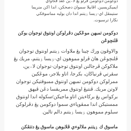
دوكومن-دوكومن ڤرلو يڠ لا؞ين كڤد ڤڬاواي
ايميڬريسين. اڤابيلا سمواڽ دصحكن، اندا اكن منريما
ستيمڤل اي-ۏيسا ۏيتنم اندا دان بوليه مماسوقكي
نڬارا ترسبوت.
دوكومن تمبهن موڠكين دڤرلوكن اونتوق توجوان بوكن
ڤلنچوڠن
والاوڤون ورڬ چينا يڠ ملاوات ۏيتنم اونتوق توجوان
ڤلنچوڠن هاڽ ڤرلو مموهون اي-ۏيسا ۏيتنم، مريك يڠ
ملاكوكن ڤرجالنن اونتوق توجوان-توجوان لا؞ين،
سڤرتي ڤرنياڬان، بكرجا، اتاو بلاجر، موڠكين
ممرلوكن دوكومن تمبهن اونتوق ممبوقتيكن توجوان
لاوتن مريك. ڤنتيڠ اونتوق ممريقسا دڠن ڤيهق
بركواس يڠ بركاءيتن اتاو ماجيكن/سكوله اندا اونتوق
ممستيكن اندا ممڤوڽاءي سموا دوكومن يڠ دڤرلوكن
سبلوم مموهون ۏيسا ۏيتنم دالم تالين.
ماسوق ك ۏيتنم ملالوءي ڤلابوهن ماسوق يڠ دتتڤكن