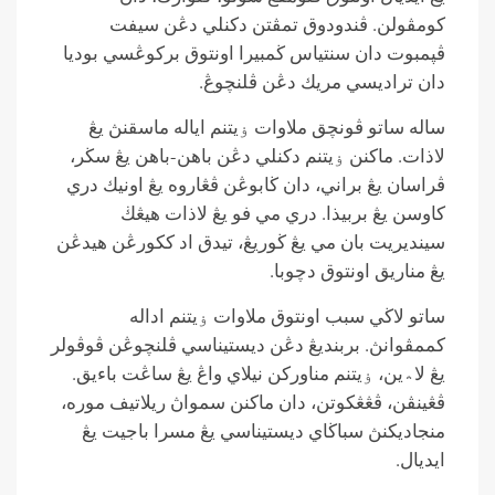
كومڤولن. ڤندودوق تمڤتن دكنلي دڠن سيفت
ڤڽمبوت دان سنتياس ڬمبيرا اونتوق بركوڠسي بوديا
دان تراديسي مريك دڠن ڤلنچوڠ.
ساله ساتو ڤونچق ملاوات ۏيتنم اياله ماسقنڽ يڠ
لاذات. ماكنن ۏيتنم دكنلي دڠن باهن-باهن يڠ سڬر،
ڤراسان يڠ براني، دان ڬابوڠن ڤڠاروه يڠ اونيك دري
كاوسن يڠ بربيذا. دري مي فو يڠ لاذات هيڠڬ
سينديريت بان مي يڠ ڬوريڠ، تيدق اد ككورڠن هيدڠن
يڠ مناريق اونتوق دچوبا.
ساتو لاڬي سبب اونتوق ملاوات ۏيتنم اداله
كممڤوانڽ. بربنديڠ دڠن ديستيناسي ڤلنچوڠن ڤوڤولر
يڠ لا؞ين، ۏيتنم مناوركن نيلاي واڠ يڠ ساڠت باءيق.
ڤڠينڤن، ڤڠڠكوتن، دان ماكنن سمواڽ ريلاتيف موره،
منجاديكنڽ سباڬاي ديستيناسي يڠ مسرا باجيت يڠ
ايديال.