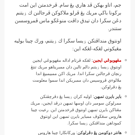
جم، اتاو بهكن ڤد هاري يڠ سام. ڤرخدمتن اين امت
برڬونا باڬي مريك يڠ ڤرلو ملاكوكن ڤرجالنن ك ۏيتنم
دڠن سڬرا دان تيدق داڤت منوڠڬو ماس ڤمروسسن
ستندر.
اونتوق منداڤتكن ۏيسا سڬرا ك ۏيتنم، ورڬ چينا بوليه
مڠيكوتي لڠكه-لڠكه اين:
مڠهوبوڠي ايجين
: لڠكه ڤرتام اداله مڠهوبوڠي ايجين
اونتوق ۏيسا ۏيتنم دالم تالين دان ممبريتاهو مريك تنتڠ
رنچان ڤرجالنن سڬرا اندا. مريك اكن ممبيمبيڠ اندا
ملالوءي ڤروسيس دان ممبريكن اندا سموا معلومت
يڠ دڤرلوكن.
باير بايرن تمبهن
: اوليه كران ۏيسا يڠ دڤرچڤتكن
ممرلوكن سومبر دان اوسها تمبهن درڤد ايجين، مريك
مڠناكن بايرن تمبهن اونتوق ڤرخدمتن اين. رعيت چينا
هاروس سڠڬوڤ ممباير بايرن تمبهن اين اونتوق
كموداهن منداڤتكن ۏيسا سڬرا.
هانتر دوكومن يڠ دڤرلوكن
: ورڬانڬارا چينا هاروس