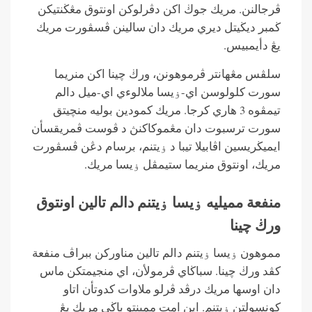
ڤرجالنن. مريك جوڬ اكن دڤرلوكن اونتوق مڠڬنتيكن
ڬمبر ديڬيتل ديري مريك دان سالينن ڤسڤورت مريك
يڠ دأيمبيس.
سلڤس مڠهانتر ڤرموهونن، ورڬ چينا اكن منريما
سورت كلولوسن اي-ۏيسا ملالوءي اي-ميل دالم
تيمڤوه 3 هاري كرجا. مريك كمودين بوليه منچيتق
سورت ترسبوت دان مڠموكاكنڽ د ڤوست ڤمريقسأن
ايميڬريسين اڤابيلا تيبا د ۏيتنم، برسام دڠن ڤسڤورت
مريك، اونتوق منريما ستيمڤل ۏيسا مريك.
منفعة مميليه ۏيسا ۏيتنم دالم تالين اونتوق
ورڬ چينا
مموهون ۏيسا ۏيتنم دالم تالين مناوركن ببراڤ منفعة
كڤد ورڬ چينا. سباڬاي ڤرمولأن، اي منجيمتكن ماس
دان اوسها مريك درڤد ڤرلو ملاوات كدوتأن اتاو
كونسولتن ۏيتنم. اين امت ممبنتو باڬي مريك يڠ