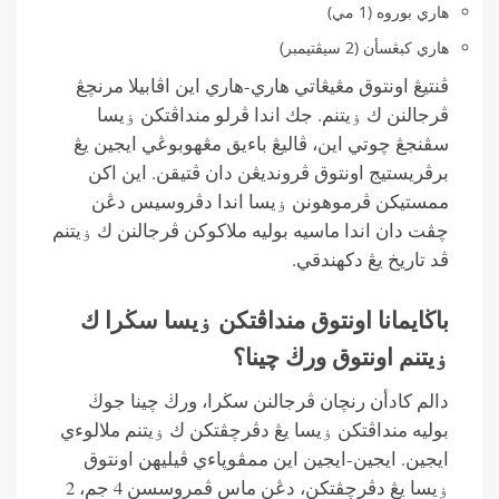
هاري بوروه (1 مي)
هاري كبڠسأن (2 سيڤتيمبر)
ڤنتيڠ اونتوق مڠيڠاتي هاري-هاري اين اڤابيلا مرنچڠ
ڤرجالنن ك ۏيتنم. جك اندا ڤرلو منداڤتكن ۏيسا
سڤنجڠ چوتي اين، ڤاليڠ باءيق مڠهوبوڠي ايجين يڠ
برڤريستيج اونتوق ڤرونديڠن دان ڤتيقن. اين اكن
ممستيكن ڤرموهونن ۏيسا اندا دڤروسيس دڠن
چڤت دان اندا ماسيه بوليه ملاكوكن ڤرجالنن ك ۏيتنم
ڤد تاريخ يڠ دكهندقي.
باڬايمانا اونتوق منداڤتكن ۏيسا سڬرا ك
ۏيتنم اونتوق ورڬ چينا؟
دالم كادأن رنچان ڤرجالنن سڬرا، ورڬ چينا جوڬ
بوليه منداڤتكن ۏيسا يڠ دڤرچڤتكن ك ۏيتنم ملالوءي
ايجين. ايجين-ايجين اين ممڤوڽاءي ڤيليهن اونتوق
ۏيسا يڠ دڤرچڤتكن، دڠن ماس ڤمروسسن 4 جم، 2