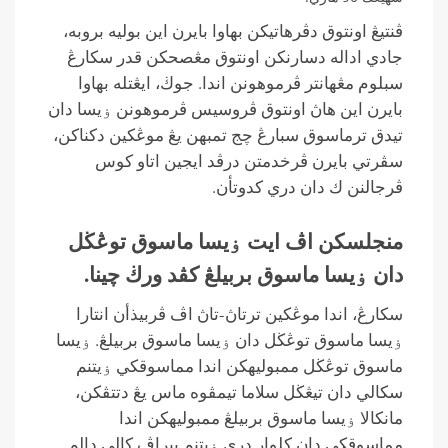
ڤنتيڠ اونتوق دڤرهاتيكن بهاوا بايرن اين بوليه بروبه،
جادي اداله دسارنكن اونتوق مڠصحكن قدر سكارڠ
سبلوم مڠهانتر ڤرموهونن اندا. جوڬ، ايڠتله بهاوا
بايرن اين هاڽ اونتوق ڤروسيس ڤرموهونن ۏيسا دان
تيدق ترماسوق سبارڠ چج تمبهن يڠ موڠكين دكناكن،
سڤرتي بايرن ڤرخدمتن درڤد ايجين اتاو كوس
ڤرجالنن ك دان دري كدوتأن.
منجلسكن اڤ ايت ۏيسا ماسوق توڠڬل
دان ۏيسا ماسوق بربيلڠ كڤد ورڬ چينا.
سكارڠ، اندا موڠكين ترتاڽ-تاڽ اڤ ڤربيذأن انتارا
ۏيسا ماسوق توڠڬل دان ۏيسا ماسوق بربيلڠ. ۏيسا
ماسوق توڠڬل ممبوليهكن اندا مماسوقكي ۏيتنم
سكالي دان تيڠڬل سلاما تيمڤوه ماس يڠ دتتڤكن،
مانكالا ۏيسا ماسوق بربيلڠ ممبوليهكن اندا
مماسوقكي دان كلوار دري ۏيتنم ببراڤ كالي دالم