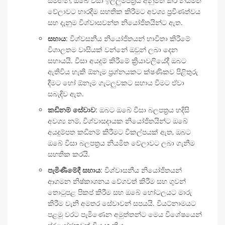
සමඟින්, ඔබේ වීසා ඉල්ලුම්පත්‍රය අනුමත කර නියමිත
වේලාවට භාරදීම සහතික කිරීමට අවශ්‍ය ප්‍රවීණත්වය
සහ දැනුම විශ්වාසවන්ත නියෝජිතයින්ට ඇත.
සහාය
: විශ්වසනීය නියෝජිතයන් භාවිතා කිරීමේ
විශාලතම වාසියක් වන්නේ ඔවුන් ලබා දෙන
සහායයි. වීසා අයදුම් කිරීමේ ක්‍රියාවලියේදී ඔබට
ඇතිවිය හැකි ඕනෑම ප්‍රශ්නයකට ක්ෂණිකව පිළිතුරු
දීමට හෝ ඕනෑම ගැටලුවකට සහාය වීමට ඒවා
සබැඳිව ඇත.
කඩිනම් සේවාව
: ඔබට ඔබේ වීසා බලපත්‍රය හදිසි
අවශ්‍ය නම්, විශ්වාසදායක නියෝජිතයින්ට ඔබේ
අයදුම්පත කඩිනම් කිරීමට විකල්පයක් ඇත, ඔබට
ඔබේ වීසා බලපත්‍රය නියමිත වේලාවට ලබා ගැනීම
සහතික කරයි.
පැමිණීමේදී සහාය
: විශ්වාසනීය නියෝජිතයන්
ආගමන නිෂ්කාශනය වේගවත් කිරීම සහ ගුවන්
තොටුපළ පිකප් කිරීම සහ ඔබේ හෝටලයට මාරු
කිරීම වැනි අමතර සේවාවන් සපයයි. වියට්නාමයට
පළමු වරට පැමිණෙන අමුත්තන්ට මෙය විශේෂයෙන්