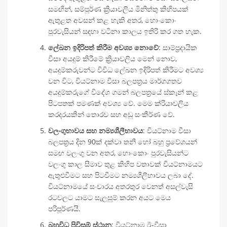
සමඟින්, සම්පූර්ණ ක්‍රියාවලිය මිනිත්තු කිහිපයක්
ඇතුළත අවසන් කළ හැකි අතර, හොංකොං
පුරවැසියන් සඳහා වටිනා කාලය ඉතිරි කර ගත හැක.
ලේඛන ඉදිරිපත් කිරීම අවශ්‍ය නොවේ
: සාම්ප්‍රදායික
වීසා අයදුම් කිරීමේ ක්‍රියාවලිය මෙන් නොව,
අයදුම්කරුවන්ට විවිධ ලේඛන ඉදිරිපත් කිරීමට අවශ්‍ය
වන විට, වියට්නාම වීසා බලපත්‍රය මාර්ගගතව
අයදුම්කරුගේ විදේශ ගමන් බලපත්‍රයේ ස්කෑන් කළ
පිටපතක් පමණක් අවශ්‍ය වේ. මෙම ක්රියාවලිය
කරදරයකින් තොරව සහ අඩු සංකීර්ණ වේ.
වලංගුභාවය සහ නම්‍යශීලීභාවය
: වියට්නාම වීසා
බලපත්‍රය දින 90ක් දක්වා තනි හෝ බහු ප්‍රවේශයන්
සමඟ වලංගු වන අතර, හොංකොං පුරවැසියන්ට
වලංගු කාල සීමාව තුළ කිහිප වතාවක් වියට්නාමයට
ඇතුළුවීමට සහ පිටවීමට නම්‍යශීලීභාවය ලබා දේ.
වියට්නාමයේ සංචාරය අතරතුර වෙනත් අසල්වැසි
රටවලට යාමට සැලසුම් කරන අයට මෙය
පරිපූර්ණයි.
බහුවිධ පිවිසුම් ස්ථාන
: වියට්නාම ඊ-වීසා