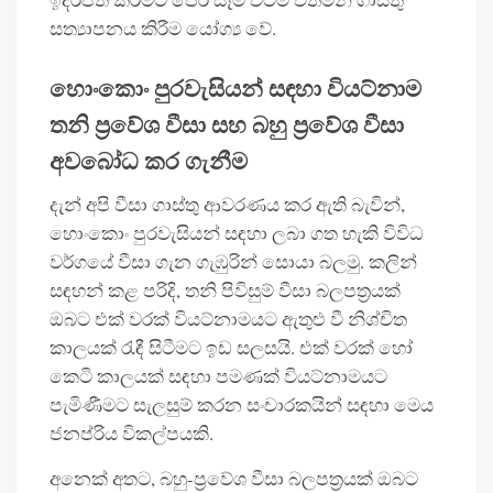
සත්‍යාපනය කිරීම යෝග්‍ය වේ.
හොංකොං පුරවැසියන් සඳහා වියට්නාම
තනි ප්‍රවේශ වීසා සහ බහු ප්‍රවේශ වීසා
අවබෝධ කර ගැනීම
දැන් අපි වීසා ගාස්තු ආවරණය කර ඇති බැවින්,
හොංකොං පුරවැසියන් සඳහා ලබා ගත හැකි විවිධ
වර්ගයේ වීසා ගැන ගැඹුරින් සොයා බලමු. කලින්
සඳහන් කළ පරිදි, තනි පිවිසුම් වීසා බලපත්‍රයක්
ඔබට එක් වරක් වියට්නාමයට ඇතුළු වී නිශ්චිත
කාලයක් රැඳී සිටීමට ඉඩ සලසයි. එක් වරක් හෝ
කෙටි කාලයක් සඳහා පමණක් වියට්නාමයට
පැමිණීමට සැලසුම් කරන සංචාරකයින් සඳහා මෙය
ජනප්රිය විකල්පයකි.
අනෙක් අතට, බහු-ප්‍රවේශ වීසා බලපත්‍රයක් ඔබට