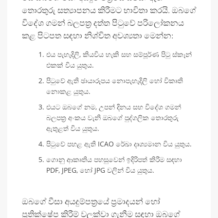
තොරතුරු සත්‍යාපනය කිරීමට භාවිතා කරයි. ඔබගේ
විදේශ ගමන් බලපත්‍ර දත්ත පිටුවේ පරිලෝකනය
කළ පිටපත සඳහා නිශ්චිත අවශ්‍යතා මෙන්න:
එය පැහැදිලි, කියවිය හැකි සහ සම්පූර්ණ පිටු ස්කෑන්
එකක් විය යුතුය.
පිටුවේ ඇති ඡායාරූපය නොපැහැදිලි හෝ විකෘති
නොකළ යුතුය.
එයට ඔබගේ නම, උපන් දිනය සහ විදේශ ගමන්
බලපත්‍ර අංකය වැනි ඔබගේ පුද්ගලික තොරතුරු
ඇතුළත් විය යුතුය.
පිටුවේ පහළ ඇති ICAO රේඛා දෘශ්‍යමාන විය යුතුය.
ගොනු ආකෘතිය පහසුවෙන් ඉදිරිපත් කිරීම සඳහා
PDF, JPEG, හෝ JPG වලින් විය යුතුය.
ඔබගේ වීසා අයදුම්පත්‍රයේ ප්‍රමාදයන් හෝ
ප්‍රතික්ෂේප කිරීම් වලක්වා ගැනීම සඳහා ඔබගේ