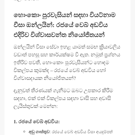
හොංකොං පුරවැසියන් සඳහා වියට්නාම
වීසා ඔන්ලයින්: රජයේ වෙබ් අඩවිය
එදිරිව විශ්වාසවන්ත නියෝජිතයන්
ඔන්ලයින් වීසා සේවා ඉහළ යාමත් සමඟ ක්‍රියාවලිය
වඩාත් පහසු සහ කාර්යක්ෂම වී ඇත. නමුත් ප්‍රශ්නය
ඉතිරිව පවතී, හොංකොං පුරවැසියන්ට හොඳම
විකල්පය කුමක්ද – රජයේ වෙබ් අඩවිය හෝ
විශ්වාසදායක නියෝජිතයන්?
දැනුවත් තීරණයක් ගැනීමට ඔබට උපකාර කිරීම
සඳහා, එක් එක් විකල්පය සඳහා වාසි සහ අවාසි
ලැයිස්තුවක් මෙන්න:
1. රජයේ වෙබ් අඩවිය:
අඩු ගාස්තුව
: රජයේ වෙබ් අඩවිය වීසා අයදුම්පත්