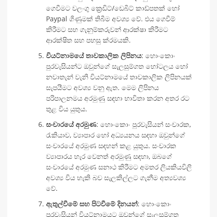
ගෙවීමට වලංගු ක්‍රෙඩිට්/ඩෙබිට් කාඩ්පතක් හෝ
Paypal ගිණුමක් තිබීම අවශ්‍ය වේ. එය ගෙවීම්
කිරීමට සහ ගැනුම්කරුවන් ආරක්ෂා කිරීමට
ආරක්ෂිත සහ පහසු ක්රමයකි.
වියට්නාමයේ තාවකාලික ලිපිනය
: හොංකොං
පුරවැසියන්ට ඔවුන්ගේ සැලසුම්ගත හෝටලය හෝ
නවාතැන් වැනි වියට්නාමයේ තාවකාලික ලිපිනයක්
සැපයීමට අවශ්‍ය වනු ඇත. මෙම ලිපිනය
පරිපාලනමය අරමුණු සඳහා භාවිතා කරන අතර රට
තුළ විය යුතුය.
සංචාරයේ අරමුණ
: හොංකොං පුරවැසියන් සංචාරක,
රැකියාව, ව්‍යාපාර හෝ අධ්‍යයනය සඳහා ඔවුන්ගේ
සංචාරයේ අරමුණ සඳහන් කළ යුතුය. සංචාරක
ව්‍යාපාරය හැර වෙනත් අරමුණු සඳහා, ඔබගේ
සංචාරයේ අරමුණ සනාථ කිරීමට අමතර ලියකියවිලි
අවශ්‍ය විය හැකි බව සැලකිල්ලට ගැනීම අත්‍යවශ්‍ය
වේ.
ඇතුල්වීමේ සහ පිටවීමේ දිනයන්
: හොංකොං
පුරවැසියන් වියට්නාමයට ඔවුන්ගේ සැලසුම්ගත