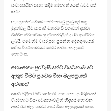
සංචාරකයින් සඳහා කදිම ගමනාන්තයක් බවට පත්
කරයි.
හැලොන්ග් බොක්කෙහි කුළුණු හුණුගල් කඳු
මුදුන්වල සිට සාපාහි මනරම් වී වගාවන් දක්වා
විස්මිත ස්වභාවික භූ දර්ශනවලින් ද රට ආශීර්වාද
ලබයි. එමෙන්ම වසර පුරා ප්‍රසන්න දේශගුණයක්
සහිත වියට්නාමයට යාමට නරක කාලයක්
නොමැත.
හොංකොං පුරවැසියන්ට වියට්නාමයට
ඇතුළු වීමට ප්‍රවේශ වීසා බලපත්‍රයක්
අවශ්‍යද?
කෙටි පිළිතුර ඔව් යන්නයි. හොංකොං පුරවැසියන්
වියට්නාම වීසා අවශ්‍යතාවලින් නිදහස් නොවන
අතර රට බලා යාමට පෙර වීසා බලපත්‍රයක් සඳහා