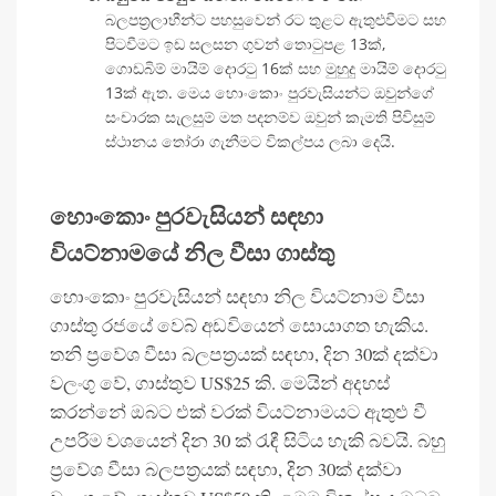
බලපත්‍රලාභීන්ට පහසුවෙන් රට තුළට ඇතුළුවීමට සහ
පිටවීමට ඉඩ සලසන ගුවන් තොටුපළ 13ක්,
ගොඩබිම් මායිම් දොරටු 16ක් සහ මුහුදු මායිම් දොරටු
13ක් ඇත. මෙය හොංකොං පුරවැසියන්ට ඔවුන්ගේ
සංචාරක සැලසුම් මත පදනම්ව ඔවුන් කැමති පිවිසුම්
ස්ථානය තෝරා ගැනීමට විකල්පය ලබා දෙයි.
හොංකොං පුරවැසියන් සඳහා
වියට්නාමයේ නිල වීසා ගාස්තු
හොංකොං පුරවැසියන් සඳහා නිල වියට්නාම වීසා
ගාස්තු රජයේ වෙබ් අඩවියෙන් සොයාගත හැකිය.
තනි ප්‍රවේශ වීසා බලපත්‍රයක් සඳහා, දින 30ක් දක්වා
වලංගු වේ, ගාස්තුව US$25 කි. මෙයින් අදහස්
කරන්නේ ඔබට එක් වරක් වියට්නාමයට ඇතුළු වී
උපරිම වශයෙන් දින 30 ක් රැඳී සිටිය හැකි බවයි. බහු
ප්‍රවේශ වීසා බලපත්‍රයක් සඳහා, දින 30ක් දක්වා