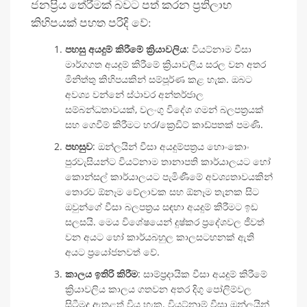
ජනප්‍රිය තේරීමක් බවට පත් කරන ප්‍රතිලාභ
කිහිපයක් පහත පරිදි වේ:
පහසු අයදුම් කිරීමේ ක්‍රියාවලිය
: වියට්නාම වීසා
මාර්ගගත අයදුම් කිරීමේ ක්‍රියාවලිය සරල වන අතර
මිනිත්තු කිහිපයකින් සම්පූර්ණ කළ හැක. ඔබට
අවශ්‍ය වන්නේ ස්ථාවර අන්තර්ජාල
සම්බන්ධතාවයක්, වලංගු විදේශ ගමන් බලපත්‍රයක්
සහ ගෙවීම් කිරීමට හර/ක්‍රෙඩිට් කාඩ්පතක් පමණි.
පහසුව
: ඔන්ලයින් වීසා අයදුම්පත්‍රය හොංකොං
පුරවැසියන්ට වියට්නාම තානාපති කාර්යාලයට හෝ
කොන්සල් කාර්යාලයට පැමිණීමේ අවශ්‍යතාවයකින්
තොරව ඕනෑම වේලාවක සහ ඕනෑම තැනක සිට
ඔවුන්ගේ වීසා බලපත්‍රය සඳහා අයදුම් කිරීමට ඉඩ
සලසයි. මෙය විශේෂයෙන් දුෂ්කර ප්‍රදේශවල ජීවත්
වන අයට හෝ කාර්යබහුල කාලසටහනක් ඇති
අයට ප්‍රයෝජනවත් වේ.
කාලය ඉතිරි කිරීම
: සාම්ප්‍රදායික වීසා අයදුම් කිරීමේ
ක්‍රියාවලිය කාලය ගතවන අතර දිගු පෝලිම්වල
සිටීමද ඇතුළත් විය හැක. වියට්නාම් වීසා ඔන්ලයින්