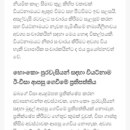
නියමිත කාල සීමාව තුළ කිහිප වතාවක්
වියට්නාමයට ඇතුළු වීමට සහ පිටවීමට ඉඩ සලසයි.
අසල්වැසි රටවලට සංචාරය කිරීමට සැලසුම් කරන
සහ වියට්නාමයට නැවත පැමිණීමේ නම්‍යශීලීභාවය
අවශ්‍ය සංචාරකයින් සඳහා මෙය හොඳ විකල්පයකි.
වියට්නාමයට නිතර සංචාරය කිරීමට අවශ්‍ය විය
හැකි ව්‍යාපාරික සංචාරකයින්ට ද එය ප්‍රයෝජනවත්
වේ.
හොංකොං පුරවැසියන් සඳහා වියට්නාම
ඊ-වීසා ආපසු ගෙවීමේ ප්‍රතිපත්තිය
ඔබගේ වීසා අයදුම්පත ප්‍රතික්ෂේප කරන
අවාසනාවන්ත අවස්ථාවක, හොංකොං පුරවැසියන්
සඳහා මුදල් ආපසු ගෙවීමේ ප්‍රතිපත්තියක් නොමැත.
ප්‍රතික්ෂේප කිරීමට හේතුව කුමක් වුවත්, වීසා ගාස්තු
කිසිම අවස්ථාවක ආපසු ගෙවිය නොහැක. අවශ්‍ය