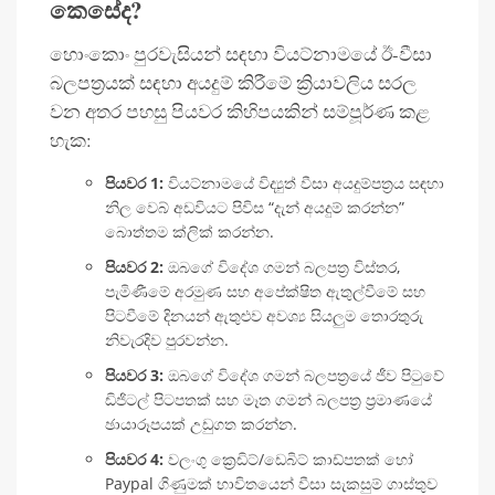
කෙසේද?
හොංකොං පුරවැසියන් සඳහා වියට්නාමයේ ඊ-වීසා
බලපත්‍රයක් සඳහා අයදුම් කිරීමේ ක්‍රියාවලිය සරල
වන අතර පහසු පියවර කිහිපයකින් සම්පූර්ණ කළ
හැක:
පියවර 1:
වියට්නාමයේ විද්‍යුත් වීසා අයදුම්පත්‍රය සඳහා
නිල වෙබ් අඩවියට පිවිස “දැන් අයදුම් කරන්න”
බොත්තම ක්ලික් කරන්න.
පියවර 2:
ඔබගේ විදේශ ගමන් බලපත්‍ර විස්තර,
පැමිණීමේ අරමුණ සහ අපේක්ෂිත ඇතුල්වීමේ සහ
පිටවීමේ දිනයන් ඇතුළුව අවශ්‍ය සියලුම තොරතුරු
නිවැරදිව පුරවන්න.
පියවර 3:
ඔබගේ විදේශ ගමන් බලපත්‍රයේ ජීව පිටුවේ
ඩිජිටල් පිටපතක් සහ මෑත ගමන් බලපත්‍ර ප්‍රමාණයේ
ඡායාරූපයක් උඩුගත කරන්න.
පියවර 4:
වලංගු ක්‍රෙඩිට්/ඩෙබිට් කාඩ්පතක් හෝ
Paypal ගිණුමක් භාවිතයෙන් වීසා සැකසුම් ගාස්තුව