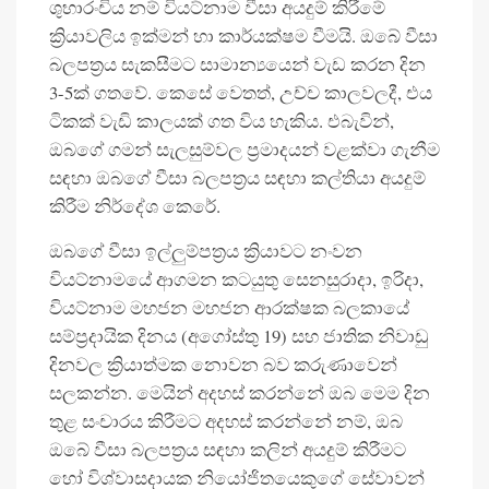
ශුභාරංචිය නම් වියට්නාම වීසා අයදුම් කිරීමේ
ක්‍රියාවලිය ඉක්මන් හා කාර්යක්ෂම වීමයි. ඔබේ වීසා
බලපත්‍රය සැකසීමට සාමාන්‍යයෙන් වැඩ කරන දින
3-5ක් ගතවේ. කෙසේ වෙතත්, උච්ච කාලවලදී, එය
ටිකක් වැඩි කාලයක් ගත විය හැකිය. එබැවින්,
ඔබගේ ගමන් සැලසුම්වල ප්‍රමාදයන් වළක්වා ගැනීම
සඳහා ඔබගේ වීසා බලපත්‍රය සඳහා කල්තියා අයදුම්
කිරීම නිර්දේශ කෙරේ.
ඔබගේ වීසා ඉල්ලුම්පත්‍රය ක්‍රියාවට නංවන
වියට්නාමයේ ආගමන කටයුතු සෙනසුරාදා, ඉරිදා,
වියට්නාම මහජන මහජන ආරක්ෂක බලකායේ
සම්ප්‍රදායික දිනය (අගෝස්තු 19) සහ ජාතික නිවාඩු
දිනවල ක්‍රියාත්මක නොවන බව කරුණාවෙන්
සලකන්න. මෙයින් අදහස් කරන්නේ ඔබ මෙම දින
තුළ සංචාරය කිරීමට අදහස් කරන්නේ නම්, ඔබ
ඔබේ වීසා බලපත්‍රය සඳහා කලින් අයදුම් කිරීමට
හෝ විශ්වාසදායක නියෝජිතයෙකුගේ සේවාවන්