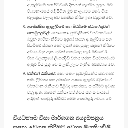
ඇතුල්වීමේ සහ පිටවීමේ දිනයන් සැපයිය යුතුය. ඔබ
වියට්නාමයේ රැඳී සිටින මුළු කාලයටම ඔබේ වීසා
බලපත්‍රය වලංගු බව සහතික කිරීම ඉතා වැදගත් වේ.
අපේක්ෂිත ඇතුල්වීමේ සහ පිටවීමේ ස්ථාන/ගුවන්
තොටුපලවල්
: හොංකොං පුරවැසියන් වියට්නාමයේ
ඔවුන් භාවිතා කිරීමට අදහස් කරන ඇතුල්වීමේ සහ
පිටවීමේ ස්ථාන හෝ ගුවන් තොටුපල සඳහන් කිරීමට
අවශ්‍ය වනු ඇත. ගුවන් තොටුපළ හැර, ඔබගේ ඊ-
වීසා බලපත්‍රයේ ලියාපදිංචි වරාය හරහා වියට්නාමයට
ඇතුළු විය යුතු බව සැලකිල්ලට ගැනීම අත්‍යවශ්‍ය වේ.
වත්මන් රැකියාව
: හොංකොං පුරවැසියන්ට සමාගමේ
නම, ලිපිනය සහ දුරකථන අංකය ඇතුළුව ඔවුන්ගේ
වර්තමාන රැකියාව පිළිබඳ තොරතුරු සැපයීමට අවශ්‍ය
වනු ඇත. ඔබගේ රැකියා තත්ත්වය සහ සංචාරයේ
අරමුණ තහවුරු කිරීමට මෙම තොරතුරු අවශ්‍ය වේ.
වියට්නාම වීසා මාර්ගගත අයදුම්පත්‍රය
සඳහා උඩුගත කිරීමට අවශ්‍ය ලියකියවිලි