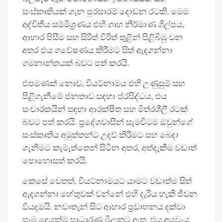
සංස්කෘතියක් ගැන පුරසාරම් දොඩන රටකි. මෙම
අද්විතීය සම්මිශ්‍රණය එහි ගෘහ නිර්මාණ ශිල්පය,
ආහාර පිසීම සහ සිරිත් විරිත් තුළින් පිළිබිඹු වන
අතර එය ගවේෂණය කිරීමට සිත් ඇදගන්නා
ගමනාන්තයක් බවට පත් කරයි.
එපමණක් නොව, වියට්නාමය එහි උණුසුම් සහ
පිළිගැනීමේ ජනතාව සඳහා ප්රසිද්ධය, එය
සංචාරකයින් සඳහා ආරක්ෂිත සහ මිත්රශීලී රටක්
බවට පත් කරයි. ප්‍රදේශවාසීන් සැමවිටම ඔවුන්ගේ
සංස්කෘතිය අමුත්තන්ට උදව් කිරීමට සහ බෙදා
ගැනීමට කැමැත්තෙන් සිටින අතර, අත්දැකීම වඩාත්
පොහොසත් කරයි.
කෙසේ වෙතත්, වියට්නාමයට යාමට වඩාත්ම සිත්
ඇදගන්නා හේතුවක් වන්නේ එහි දැරිය හැකි ජීවන
වියදමයි. නවාතැන් සිට ආහාර ප්‍රවාහනය දක්වා
සෑම දෙයක්ම සාධාරණ මිලකට ඇත, එය අයවැය