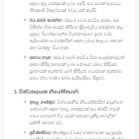
සඳහා අඩු ගාස්තුවක් ලබා දෙයි, එය වඩාත් අයවැය-
හිතකාමී විකල්පයක් බවට පත් කරයි.
එය ඔබම කරන්න
: රජයේ වෙබ් අඩවිය සමඟ, ඔබ
විසින්ම වීසා අයදුම් කිරීමේ ක්‍රියාවලිය සම්පූර්ණ කළ
යුතුය. විශේෂයෙන්ම වියට්නාමයට ප්‍රථම වරට
පැමිණෙන සංචාරකයින් සඳහා මෙය කාලය ගතවන
සහ ව්‍යාකූල විය හැක.
සහාය නැත
: රජයේ වෙබ් අඩවිය වීසා අයදුම්කරුවන්
සඳහා කිසිදු සහායක් ලබා නොදේ. ඔබට කිසියම්
ප්‍රශ්නයක් ඇත්නම් හෝ කිසියම් ගැටළුවක් ඇත්නම්,
ඔබට ඒවා හරහා ඔබම සැරිසැරීමට සිදුවේ.
2. විශ්වාසදායක නියෝජිතයන්:
ඉහළ ගාස්තුව
: විශ්වාසනීය නියෝජිතයින් ඔවුන්ගේ
සේවාවන් සඳහා ඉහළ ගාස්තුවක් අය කරයි, නමුත්
මෙය බොහෝ විට ඔවුන් සපයන ප්‍රතිලාභවලින්
යුක්ති සහගත වේ.
ප්‍රවීණත්වය
: ක්ෂේත්‍රයේ වසර ගණනාවක පළපුරුද්ද