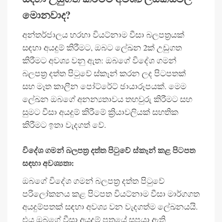
මොනවාද?
අන්තර්ජාලය හරහා වියට්නාම වීසා බලපත්‍රයක්
සඳහා අයදුම් කිරීමට, ඔබට ලේඛන 2ක් උඩුගත
කිරීමට අවශ්‍ය වනු ඇත: ඔබගේ විදේශ ගමන්
බලපත්‍ර දත්ත පිටුවේ ස්කෑන් කරන ලද පිටපතක්
සහ මෑත කාලීන පෝට්රේට් ඡායාරූපයක්. මෙම
ලේඛන ඔබගේ අනන්‍යතාවය තහවුරු කිරීමට සහ
සුමට වීසා අයදුම් කිරීමේ ක්‍රියාවලියක් සහතික
කිරීමට ඉතා වැදගත් වේ.
විදේශ ගමන් බලපත්‍ර දත්ත පිටුවේ ස්කෑන් කළ පිටපත
සඳහා අවශ්‍යතා:
ඔබගේ විදේශ ගමන් බලපත්‍ර දත්ත පිටුවේ
පරිලෝකනය කළ පිටපත වියට්නාම වීසා මාර්ගගත
අයදුම්පතක් සඳහා අවශ්‍ය වන වැදගත්ම ලේඛනයයි.
එය ඔබගේ වීසා අයදුම් පත්‍රයේ සපයා ඇති