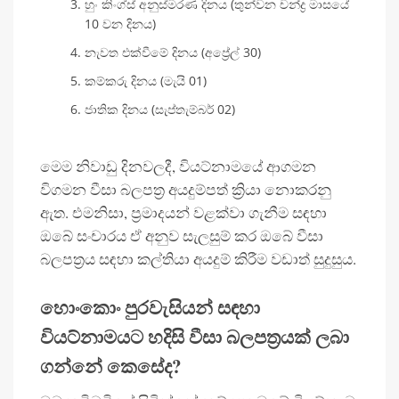
හුං කිංග්ස් අනුස්මරණ දිනය (තුන්වන චන්ද්‍ර මාසයේ
10 වන දිනය)
නැවත එක්වීමේ දිනය (අප්‍රේල් 30)
කම්කරු දිනය (මැයි 01)
ජාතික දිනය (සැප්තැම්බර් 02)
මෙම නිවාඩු දිනවලදී, වියට්නාමයේ ආගමන
විගමන වීසා බලපත්‍ර අයදුම්පත් ක්‍රියා නොකරනු
ඇත. එමනිසා, ප්‍රමාදයන් වළක්වා ගැනීම සඳහා
ඔබේ සංචාරය ඒ අනුව සැලසුම් කර ඔබේ වීසා
බලපත්‍රය සඳහා කල්තියා අයදුම් කිරීම වඩාත් සුදුසුය.
හොංකොං පුරවැසියන් සඳහා
වියට්නාමයට හදිසි වීසා බලපත්‍රයක් ලබා
ගන්නේ කෙසේද?