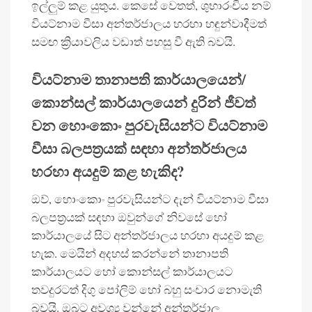
ඉල්ලුම් කළ යුතුය. කෙසේ වෙතත්, ශුභාරංචිය නම්
වියට්නාම වීසා අන්තර්ජාලය හරහා හඳුන්වාදීමත්
සමඟ ක්‍රියාවලිය වඩාත් පහසු වී ඇති බවයි.
වියට්නාම තානාපති කාර්යාලයෙන්/
කොන්සල් කාර්යාලයෙන් දුරින් ජීවත්
වන හොංකොං පුරවැසියන්ට වියට්නාම
වීසා බලපත්‍රයක් සඳහා අන්තර්ජාලය
හරහා අයදුම් කළ හැකිද?
ඔව්, හොංකොං පුරවැසියන්ට දැන් වියට්නාම වීසා
බලපත්‍රයක් සඳහා ඔවුන්ගේ නිවසේ හෝ
කාර්යාලයේ සිට අන්තර්ජාලය හරහා අයදුම් කළ
හැක. මෙයින් අදහස් කරන්නේ තානාපති
කාර්යාලයට හෝ කොන්සල් කාර්යාලයට
තවදුරටත් දිගු පෝලිම් හෝ බහු සංචාර නොමැති
බවයි. ඔබට අවශ්‍ය වන්නේ අන්තර්ජාල