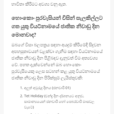
භාවිතා කිරීමට අවශ්‍ය වනු ඇත.
හොංකොං පුරවැසියන් විසින් සැලකිල්ලට
ගත යුතු වියට්නාමයේ ජාතික නිවාඩු දින
මොනවාද?
ඔබගේ වීසා බලපත්‍රය සඳහා අයදුම් කිරීමේදී සිදුවන
අපහසුතාවයන් වළක්වා ගැනීම සඳහා වියට්නාමයේ
ජාතික නිවාඩු දින පිළිබඳව දැනුවත් වීම අත්‍යවශ්‍ය
වේ. පහත දැක්වෙන්නේ ඔබ හොංකොං
පුරවැසියෙකු ලෙස සටහන් කළ යුතු වියට්නාමයේ
ජාතික නිවාඩු දින පිරික්සුම් ලැයිස්තුවකි:
අලුත් අවුරුදු දිනය (ජනවාරි 01)
Tet Holiday (චන්ද්‍ර දින දර්ශනයට අනුව,
සාමාන්‍යයෙන් ජනවාරි හෝ පෙබරවාරි මාසවල
වැටේ)