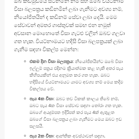
ඔබ කඩිමුඩියේ සිටින්නේ නම් සහ ඔබේ වියට්නාම
වීසා බලපත්‍රය කඩිනමින් ලබා ගැනීමට අවශ්‍ය නම්,
නියෝජිතයින් ද කඩිනම් සේවා ලබා දෙයි. මෙම
සේවාවන් අමතර ගාස්තුවක් සමඟ එන නමුත්
අවසාන මොහොතේ වීසා ගැටළු වලින් ඔබව ගලවා
ගත හැක. වියට්නාමයට හදිසි වීසා බලපත්‍රයක් ලබා
ගැනීම සඳහා විකල්ප මෙන්න:
එකම දින වීසා බලපත්‍රය
: නියෝජිතයින්ට ඔබේ වීසා
ඉල්ලුම් පත්‍රය එදිනම ක්‍රියාත්මක කළ හැකි අතර පැය
කිහිපයකින් එය අනුමත කර ගත හැක. ඔබට
හදිසියේ වියට්නාමයට යාමට අවශ්‍ය නම් මෙය කදිම
විකල්පය වේ.
පැය 4ක වීසා
: ඔබට තව ටිකක් කාලය තිබේ නම්,
ඔබට පැය 4ක වීසා සේවාව සඳහා තෝරා ගත හැක.
ඔබගේ අයදුම්පත ඉදිරිපත් කර පැය 4ක් ඇතුළත
ඔබගේ වීසා බලපත්‍රය ලබා ගැනීමට මෙය ඔබට ඉඩ
සලසයි.
පැය 2ක වීසා
: ආන්තික අවස්ථාවන් සඳහා,