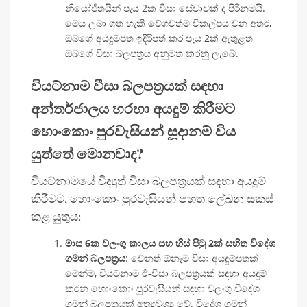
නියෝජිතයින් පැය 2ක වීසා සේවාවක් ද පිරිනමයි.
මෙය ලබා ගත හැකි වේගවත්ම විකල්පය වන අතර,
ඔබගේ අයදුම්පත ඉදිරිපත් කර පැය 2ක් ඇතුළත
ඔබගේ වීසා බලපත්‍රය අනුමත කරනු ලැබේ.
වියට්නාම වීසා බලපත්‍රයක් සඳහා
අන්තර්ජාලය හරහා අයදුම් කිරීමට
හොංකොං පුරවැසියන් සූදානම් විය
යුත්තේ මොනවාද?
වියට්නාමයේ විද්‍යුත් වීසා බලපත්‍රයක් සඳහා අයදුම්
කිරීමට, හොංකොං පුරවැසියන් පහත ලේඛන සකස්
කළ යුතුය:
මාස 6ක වලංගු කාලය සහ හිස් පිටු 2ක් සහිත විදේශ
ගමන් බලපත්‍රය
: වෙනත් ඕනෑම වීසා අයදුම්පතක්
මෙන්ම, වියට්නාම ඊ-වීසා බලපත්‍රයක් සඳහා අයදුම්
කරන හොංකොං පුරවැසියන් සඳහා වලංගු විදේශ
ගමන් බලපත්‍රයක් අත්‍යවශ්‍ය වේ. විදේශ ගමන්