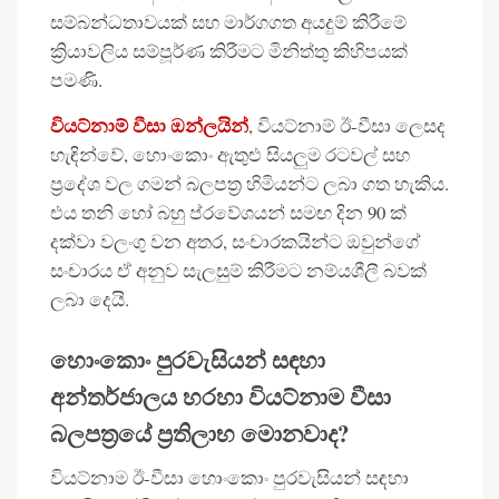
සම්බන්ධතාවයක් සහ මාර්ගගත අයදුම් කිරීමේ
ක්‍රියාවලිය සම්පූර්ණ කිරීමට මිනිත්තු කිහිපයක්
පමණි.
වියට්නාම් වීසා ඔන්ලයින්
, වියට්නාම් ඊ-වීසා ලෙසද
හැඳින්වේ, හොංකොං ඇතුළු සියලුම රටවල් සහ
ප්‍රදේශ වල ගමන් බලපත්‍ර හිමියන්ට ලබා ගත හැකිය.
එය තනි හෝ බහු ප්රවේශයන් සමඟ දින 90 ක්
දක්වා වලංගු වන අතර, සංචාරකයින්ට ඔවුන්ගේ
සංචාරය ඒ අනුව සැලසුම් කිරීමට නම්යශීලී බවක්
ලබා දෙයි.
හොංකොං පුරවැසියන් සඳහා
අන්තර්ජාලය හරහා වියට්නාම වීසා
බලපත්‍රයේ ප්‍රතිලාභ මොනවාද?
වියට්නාම ඊ-වීසා හොංකොං පුරවැසියන් සඳහා