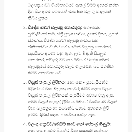
බලපත්‍රය ඔබ වියට්නාමයට ඇතුල් වීමට අදහස් කරන
දින සිට අවම වශයෙන් මාස 6ක වලංගු කාලයක්
තිබිය යුතුය.
විදේශ ගමන් බලපත්‍ර තොරතුරු
: හොංකොං
පුරවැසියන් නම, ස්ත්‍රී පුරුෂ භාවය, උපන් දිනය, උපන්
ස්ථානය, විදේශ ගමන් බලපත්‍ර අංකය සහ
ජාතිකත්වය වැනි විදේශ ගමන් බලපත්‍ර තොරතුරු
සැපයීමට අවශ්‍ය වනු ඇත. ලබා දී ඇති සියලුම
තොරතුරු නිවැරදි බව සහ ඔබගේ විදේශ ගමන්
බලපත්‍රයේ තොරතුරු වලට ගැලපෙන බව සහතික
කිරීම අත්‍යවශ්‍ය වේ.
විද්‍යුත් තැපැල් ලිපිනය
: හොංකොං පුරවැසියන්ට
ඔවුන්ගේ වීසා බලපත්‍ර තහවුරු කිරීම සඳහා වලංගු
විද්‍යුත් තැපැල් ලිපිනයක් සැපයීමට අවශ්‍ය වනු ඇත.
මෙම විද්‍යුත් තැපැල් ලිපිනය ඔබගේ වියට්නාම විද්‍යුත්
වීසා බලපත්‍රය හා සම්බන්ධ ඕනෑම අනාගත ලිපි
හුවමාරුවක් සඳහා ද භාවිතා කරනු ඇත.
වලංගු ක්‍රෙඩිට්/ඩෙබිට් කාඩ් හෝ පේපෑල් ගිණුම
:
හොංකොං පුරවැසියන්ට වීසා සැකසුම් ගාස්තුව