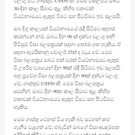
වලංගු වේ, ගාස්තුව US$50 කි. මෙම විකල්පය ඔබට
30-දින කාල සීමාව තුළ කිහිප වතාවක්
වියට්නාමයට ඇතුළු වීමට සහ පිටවීමට ඉඩ සලසයි.
ඔබ දිගු කාලයක් වියට්නාමයේ රැඳී සිටීමට අදහස්
කරන්නේ නම්, ඔබට දින 90 ක් දක්වා වලංගු තනි
පිවිසුම් වීසා බලපත්‍රයක් සඳහා තෝරා ගත හැකිය, ඒ
සඳහා ඇමරිකානු ඩොලර් 25ක් ද වැය වේ. මෙම
වීසා බලපත්‍රය ඔබට එක් වරක් වියට්නාමයට ඇතුළු
වී උපරිම වශයෙන් දින 90ක් රැඳී සිටීමට ඉඩ සලසයි.
බහු ප්‍රවේශ වීසා බලපත්‍රයක් දින 90ක් දක්වා වලංගු
වේ, ගාස්තුව US$50 කි. මෙම වීසා බලපත්‍රය
සමඟින්, ඔබට දින 90ක කාල සීමාව තුළ කිහිප
වතාවක් වියට්නාමයට ඇතුළු වීමට සහ පිටවීමට
හැකිය.
මෙම ගාස්තු වෙනස් විය හැකි බව සටහන් කර
ගැනීම වැදගත් වේ, එබැවින් ඔබගේ වීසා අයදුම්පත
ඉදිරිපත් කිරීමට පෙර සෑම විටම වත්මන් ගාස්තු