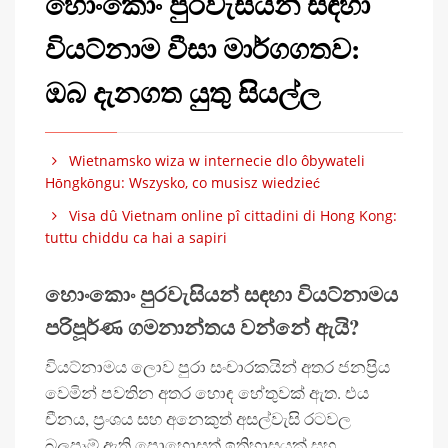
හොංකොං පුරවැසියන් සඳහා
වියට්නාම වීසා මාර්ගගතව:
ඔබ දැනගත යුතු සියල්ල
Wietnamsko wiza w internecie dlo ôbywateli
Hōngkōngu: Wszysko, co musisz wiedzieć
Visa dû Vietnam online pî cittadini di Hong Kong:
tuttu chiddu ca hai a sapiri
හොංකොං පුරවැසියන් සඳහා වියට්නාමය
පරිපූර්ණ ගමනාන්තය වන්නේ ඇයි?
වියට්නාමය ලොව පුරා සංචාරකයින් අතර ජනප්‍රිය
වෙමින් පවතින අතර හොඳ හේතුවක් ඇත. එය
චීනය, ප්‍රංශය සහ අනෙකුත් අසල්වැසි රටවල
බලපෑම් ඇති පොහොසත් ඉතිහාසයක් සහ