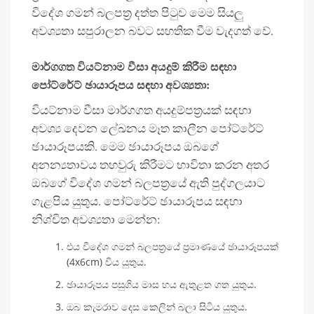
විදේශ ගමන් බලපත්‍ර දත්ත පිටුව මෙම සියලු
අවශ්‍යතා සපුරාලන බවට සහතික වීම වැදගත් වේ.
මාර්ගගත වියට්නාම වීසා අයදුම් කිරීම සඳහා
පෝට්රේට් ඡායාරූපය සඳහා අවශ්‍යතා:
වියට්නාම වීසා මාර්ගගත අයදුම්පත්‍රයක් සඳහා
අවශ්‍ය දෙවන ලේඛනය මෑත කාලීන පෝට්රේට්
ඡායාරූපයකි. මෙම ඡායාරූපය ඔබගේ
අනන්‍යතාවය තහවුරු කිරීමට භාවිතා කරන අතර
ඔබගේ විදේශ ගමන් බලපත්‍රයේ ඇති පුද්ගලයාට
ගැළපිය යුතුය. පෝට්රේට් ඡායාරූපය සඳහා
නිශ්චිත අවශ්‍යතා මෙන්න:
එය විදේශ ගමන් බලපත්‍රයේ ප්‍රමාණයේ ඡායාරූපයක්
(4x6cm) විය යුතුය.
ඡායාරූපය පසුගිය මාස හය ඇතුළත ගත යුතුය.
ඔබ කැමරාව දෙස කෙලින් බලා සිටිය යුතුය.