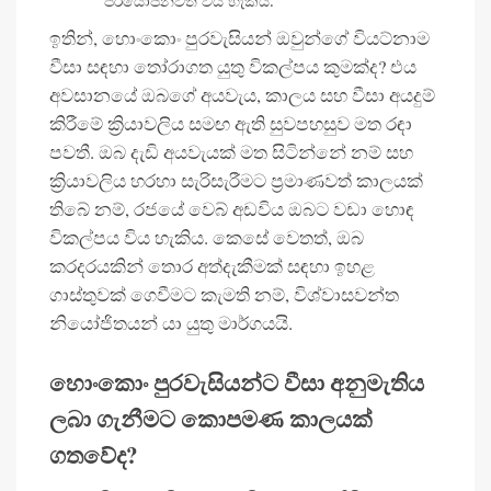
ප්රයෝජනවත් විය හැකිය.
ඉතින්, හොංකොං පුරවැසියන් ඔවුන්ගේ වියට්නාම
වීසා සඳහා තෝරාගත යුතු විකල්පය කුමක්ද? එය
අවසානයේ ඔබගේ අයවැය, කාලය සහ වීසා අයදුම්
කිරීමේ ක්‍රියාවලිය සමඟ ඇති සුවපහසුව මත රඳා
පවතී. ඔබ දැඩි අයවැයක් මත සිටින්නේ නම් සහ
ක්‍රියාවලිය හරහා සැරිසැරීමට ප්‍රමාණවත් කාලයක්
තිබේ නම්, රජයේ වෙබ් අඩවිය ඔබට වඩා හොඳ
විකල්පය විය හැකිය. කෙසේ වෙතත්, ඔබ
කරදරයකින් තොර අත්දැකීමක් සඳහා ඉහළ
ගාස්තුවක් ගෙවීමට කැමති නම්, විශ්වාසවන්ත
නියෝජිතයන් යා යුතු මාර්ගයයි.
හොංකොං පුරවැසියන්ට වීසා අනුමැතිය
ලබා ගැනීමට කොපමණ කාලයක්
ගතවේද?