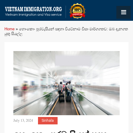
Home
»
හොංකොං පුරවැසියන් සඳහා වියට්නාම වීසා මාර්ගගතව: ඔබ දැනගත
යුතු සියල්ල
July 13, 2024
Sinhala