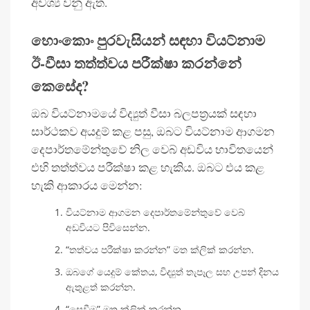
අවශ්‍ය වනු ඇත.
හොංකොං පුරවැසියන් සඳහා වියට්නාම
ඊ-වීසා තත්ත්වය පරීක්ෂා කරන්නේ
කෙසේද?
ඔබ වියට්නාමයේ විද්‍යුත් වීසා බලපත්‍රයක් සඳහා
සාර්ථකව අයදුම් කළ පසු, ඔබට වියට්නාම ආගමන
දෙපාර්තමේන්තුවේ නිල වෙබ් අඩවිය භාවිතයෙන්
එහි තත්ත්වය පරීක්ෂා කළ හැකිය. ඔබට එය කළ
හැකි ආකාරය මෙන්න:
වියට්නාම ආගමන දෙපාර්තමේන්තුවේ වෙබ්
අඩවියට පිවිසෙන්න.
“තත්වය පරීක්ෂා කරන්න” මත ක්ලික් කරන්න.
ඔබගේ යෙදුම් කේතය, විද්‍යුත් තැපෑල සහ උපන් දිනය
ඇතුළත් කරන්න.
“සෙවීම” මත ක්ලික් කරන්න.