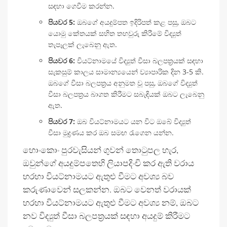
සඳහා ගෙවීම කරන්න.
පියවර 5:
ඔබගේ අයදුම්පත ඉදිරිපත් කළ පසු, ඔබට
යොමු කේතයක් සහිත තහවුරු කිරීමේ විද්‍යුත්
තැපෑලක් ලැබෙනු ඇත.
පියවර 6:
වියට්නාමයේ විද්‍යුත් වීසා බලපත්‍රයක් සඳහා
සැකසුම් කාලය සාමාන්‍යයෙන් ව්‍යාපාරික දින 3-5 කි.
ඔබගේ වීසා බලපත්‍රය අනුමත වූ පසු, ඔබගේ විද්‍යුත්
වීසා බලපත්‍රය බාගත කිරීමට සබැඳියක් ඔබට ලැබෙනු
ඇත.
පියවර 7:
ඔබ වියට්නාමයට යන විට ඔබේ විද්‍යුත්
වීසා මුද්‍රණය කර ඔබ සමඟ රැගෙන යන්න.
හොංකොං පුරවැසියන් ගුවන් තොටුපල හැර,
ඔවුන්ගේ අයදුම්පතෙහි ලියාපදිංචි කර ඇති වරාය
හරහා වියට්නාමයට ඇතුළු වීමට අවශ්‍ය බව
කරුණාවෙන් සලකන්න. ඔබට වෙනත් වරායක්
හරහා වියට්නාමයට ඇතුළු වීමට අවශ්‍ය නම්, ඔබට
නව විද්‍යුත් වීසා බලපත්‍රයක් සඳහා අයදුම් කිරීමට