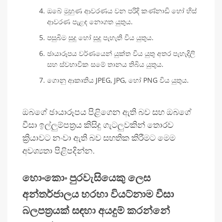
ඔබේ මුහුණ ආවරණය වන පරිදි කණ්නාඩි හෝ හිස්
ආවරණ පැළඳ නොගත යුතුය.
පසුබිම සුදු හෝ සුදු පැහැති විය යුතුය.
ඡායාරූපය වර්ණයෙන් යුක්ත විය යුතු අතර පැහැදිලි
සහ ස්වභාවික සමේ තානය තිබිය යුතුය.
ගොනු ආකෘතිය JPEG, JPG, හෝ PNG විය යුතුය.
ඔබගේ ඡායාරූපය පිළිගෙන ඇති බව සහ ඔබගේ
වීසා ඉල්ලුම්පත්‍රය කිසිදු ගැටලුවකින් තොරව
ක්‍රියාවට නංවා ඇති බව සහතික කිරීමට මෙම
අවශ්‍යතා පිළිපදින්න.
හොංකොං පුරවැසියෙකු ලෙස
අන්තර්ජාලය හරහා වියට්නාම වීසා
බලපත්‍රයක් සඳහා අයදුම් කරන්නේ