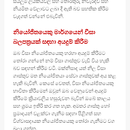
සියලුම ලියකියවිලි සහ තොරතුරු නිවැරදිව සහ
නියමිත වේලාවට ලබා දී ඇති බව සහතික කිරීම
වැදගත් වන්නේ එබැවිනි.
නියෝජිතයෙකු මාර්ගයෙන් වීසා
බලපත්‍රයක් සඳහා අයදුම් කිරීම
ඔබ වීසා නියෝජිතයෙකු හරහා අයදුම් කිරීමට
තෝරා ගන්නේ නම් වීසා ගාස්තුව වැඩි විය හැකි
බව සඳහන් කිරීම වටී. මක්නිසාද යත් නිල වීසා
ගාස්තුව මත නියෝජිතයා සේවා ගාස්තුවක් අය කළ
හැකි බැවිනි. කෙසේ වෙතත්, වීසා නියෝජිතයෙකු
භාවිතා කිරීමෙන් ඔවුන් ඔබ වෙනුවෙන් අයදුම්
කිරීමේ ක්‍රියාවලිය හසුරුවන බැවින් ඔබේ කාලය
සහ ශ්‍රමය ඉතිරි කර ගත හැක. අමතර ගාස්තු හෝ
ප්‍රමාදයන් වළක්වා ගැනීම සඳහා පිළිගත් සහ
විශ්වාසදායක නියෝජිතයෙකු තෝරා ගැනීමට වග
බලා ගන්න.