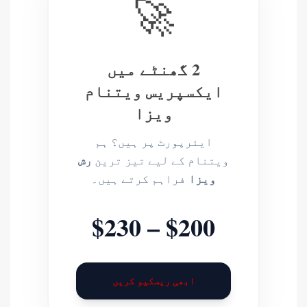
🚀
2 گھنٹے میں
ایکسپریس ویتنام
ویزا
ایئرپورٹ پر ہیں؟ ہم
رش
ویتنام کے لیے تیز ترین
ویزا
فراہم کرتے ہیں۔
$200 – $230
ابھی ریسکیو کریں