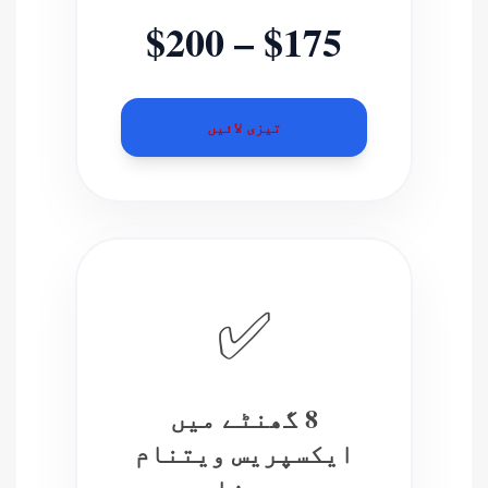
$175 – $200
تیزی لائیں
✅
8 گھنٹے میں
ایکسپریس ویتنام
ویزا