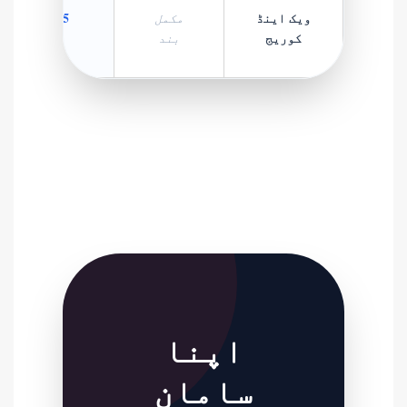
ویک اینڈ
365-دن
مکمل
کوریج
فعال
بند
اپنا
سامان