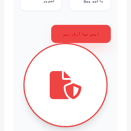
بائیو پیج
تصویر
ابھی نیا آرڈر دیں