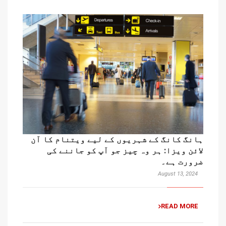
ہانگ کانگ کے شہریوں کے لیے ویتنام کا آن
لائن ویزا: ہر وہ چیز جو آپ کو جاننے کی
ضرورت ہے۔
August 13, 2024
READ MORE