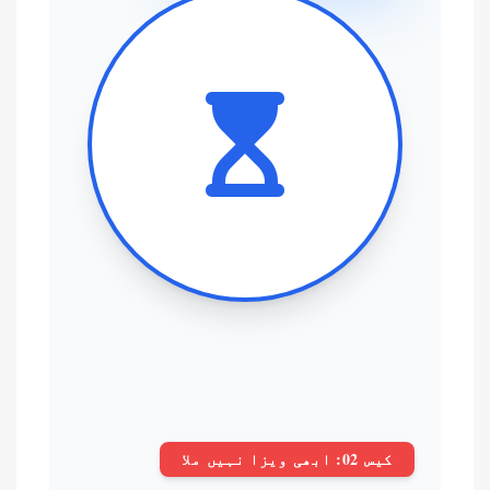
کیس 02: ابھی ویزا نہیں ملا