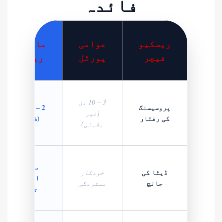
فائدہ
ریسکیو
عوامی
ماہرانہ
فیچر
پورٹل
ریسکیو
3 – 10 دن
پروسیسنگ
2 – 8 گھنٹے
(غیر
کی رفتار
(ضمانت)
یقینی)
مینوئل
ڈیٹا کی
خودکار
انسانی
جانچ
مستردگی
جائزہ