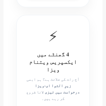
⚡
4 گھنٹے میں
ایکسپریس ویتنام
ویزا
آج رات کی فلائٹ ہے؟ ہم ابھی
زیرِ التوا ای-ویزا
درخواست میں تیزی
لانا شروع
کر رہے ہیں۔