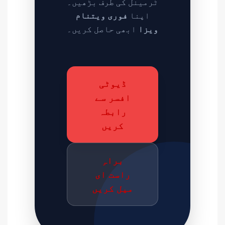
ٹرمینل کی طرف بڑھیں۔
فوری ویتنام
اپنا
ویزا
ابھی حاصل کریں۔
ڈیوٹی
افسر سے
رابطہ
کریں
براہِ
راست ای
میل کریں