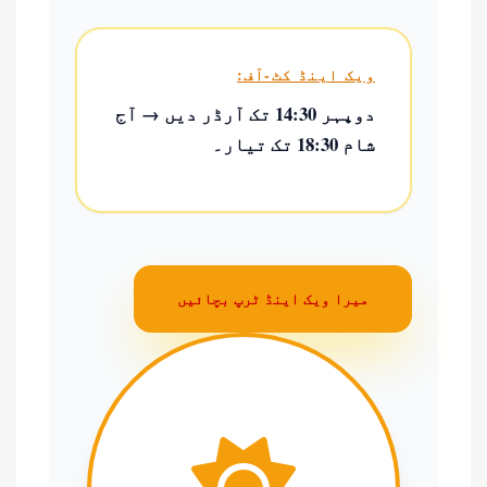
ویک اینڈ کٹ-آف:
دوپہر 14:30 تک آرڈر دیں → آج
شام 18:30 تک تیار۔
میرا ویک اینڈ ٹرپ بچائیں