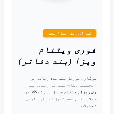
کیس 03: ویک اینڈ / چھٹی
فوری ویتنام
ویزا (بند دفاتر)
سرکاری پورٹل بند ہے؟ زیادہ تر
ایجنسیاں کام نہیں کر رہیں۔ ہمارا
رش ویزا ویتنام
چینل سال کے 365 دن
کھلا رہتا ہے—بشمول ٹیٹ اور قومی
تعطیلات۔