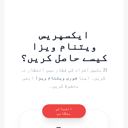
ایکسپریس
ویتنام ویزا
کیسے حاصل کریں؟
21 ملین افراد کی قطار میں انتظار نہ
فوری ویتنام ویزا
کریں۔ اپنا
ابھی
محفوظ کریں۔
انتہائی
ہنگامی