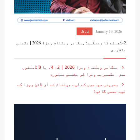
January 19, 2026
Urdu
2-گھنٹے کا ریسکیو: ہنگامی ویتنام ویزا 2026 | یقینی
منظوری
ہنگامی ویتنام ویزا 2026 | 2، 4، یا 8 گھنٹوں
میں ایکسپریس ویزا کی یقینی منظوری
بحرینی سیاحوں کے لیے ویتنام کے آن لائن ویزا کے
لیے حتمی گائیڈ