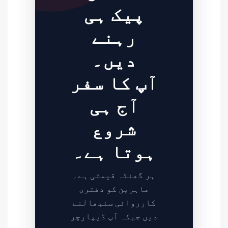
پیک ہی
رہنے
دیں۔
آپ کا سفر
آج ہی
شروع
ہوتا ہے۔
ہر گھنٹہ قیمتی ہے۔
ماہرین کو دفتری
کارروائی سنبھالنے
دیں جبکہ آپ ڈیپارچر