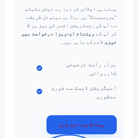
پہلے ہی اپلائی کر دیا ہے لیکن سٹیٹس
“پروسیسنگ” پر ہے؟ ہم مینوئل طریقے
سے آپ کی رجسٹریشن افسر کی میز پر لا
ویتنام ای-ویزا درخواست میں
کر آپ کے
تیزی
لانے کے ماہر ہیں۔
براہِ راست ترجیحی
کارروائی
امیگریشن ڈیسک سے فوری
منظوری
پینڈنگ ویزا تیز کریں