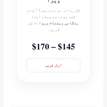
کل روانہ ہو رہے ہیں؟ آج دن
ختم ہونے سے پہلے اپنا
ہنگامی ویتنام ویزا
حاصل
کریں۔
$145 – $170
آرڈر کریں