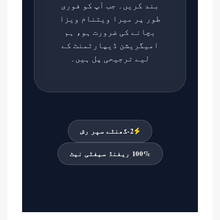
بند کریں۔ جب آپ کو فوری
طور پر
میرا ویتنام ویزا
بچانے
کی ضرورت ہو، ہم
امیگریشن ڈیپارٹمنٹ کے
لیے ترجیحی پل ہیں۔
2-گھنٹے سپر رش
100% ریفنڈ سیفٹی نیٹ