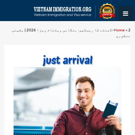
»
Home
2-گھنٹے کا ریسکیو: ہنگامی ویتنام ویزا 2026 | یقینی
منظوری