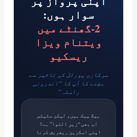
اپنی پرواز پر
سوار ہوں:
2-گھنٹے میں
ویتنام ویزا
ریسکیو
سرکاری پورٹل کی تاخیر سے
بچنے کا آپ کا “اندرونی
راستہ”
بیگ پیک ہیں، لیکن سٹیٹس
اب بھی “زیرِ التوا” ہے؟
اپنی اسکرین ریفریش کرنا