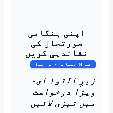
اپنی ہنگامی
صورتحال کی
نشاندہی کریں
کیس 01: پھنسا ہوا / زیرِ التوا
زیرِ التوا ای-
ویزا درخواست
میں تیزی لائیں