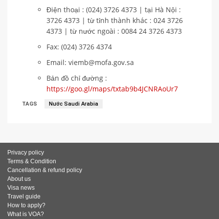
Điện thoại : (024) 3726 4373 | tại Hà Nội :
3726 4373 | từ tỉnh thành khác : 024 3726
4373 | từ nước ngoài : 0084 24 3726 4373
Fax: (024) 3726 4374
Email: viemb@mofa.gov.sa
Bản đồ chỉ đường :
https://goo.gl/maps/txtab9b4JCNRAoUr7
TAGS
Nước Saudi Arabia
Privacy policy
Terms & Condition
Cancellation & refund policy
About us
Visa news
Travel guide
How to apply?
What is VOA?