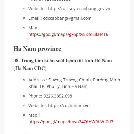
Website : http://cdc.soytecaobang.gov.vn
Email : cdccaobang@gmail.com
Map :
https://goo.gl/maps/gF5pXv5DfoEikH4T6
Ha Nam province
38. Trung tâm kiểm soát bệnh tật tỉnh Hà Nam
(Ha Nam CDC)
Address : Đường Trường Chinh, Phường Minh
Khai, TP. Phủ Lý, Tỉnh Hà Nam
Phone: 0226.3852.698
Website : https://cdchanam.vn
Map :
https://goo.gl/maps/imyu24QfHW9hVnCd7