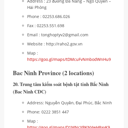
Address : 23 đường Đà Nẵng – Ngô Quyền –
Hải Phòng
Phone : 02253.686.026
Fax : 02253.551.698
Email : tonghoptyv2@gmail.com
Website : http://raho2.gov.vn
Map :
https://goo.gl/maps/tDMcuFvNmbodWnHu9
Bac Ninh Province (2 locations)
20. Trung tâm kiểm soát bệnh tật tỉnh Bắc Ninh
(Bac Ninh CDC)
Address: Nguyễn Quyền, Đại Phúc, Bắc Ninh
Phone: 0222 3851 447
Map :
https://goo.gl/maps/D1MNcYBKNVwH8xyK9