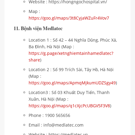
Website : https://hongngochospital.vn/
Map :
https://goo.gl/maps/3t8CyjaWZuFr4Vov7
11. Bệnh viện Medlatec
Location 1 : Số 42 – 44 Nghĩa Dũng, Phúc Xá,
Ba Đình, Hà Nội (Map :
https://g.page/xetnghiemtainhamedlatec?
share
)
Location 2 : Số 99 Trích Sài, Tây Hồ, Hà Nội
(Map :
https://goo.gl/maps/ApmqMjkumUDZSgy49
)
Location3 : Số 03 Khuất Duy Tiến, Thanh
Xuân, Hà Nội (Map :
https://goo.gl/maps/q1cXjcPcUBGV5F3V8
)
Phone : 1900 565656
Email : info@medlatec.com
Website : https://medlatec.vn