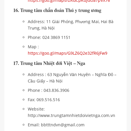
https://goo.gl/maps/DXGCpKuJGUa7pVX76
16. Trung tâm chẩn đoán Thú y trung ương
Address: 11 Giải Phóng, Phương Mai, Hai Bà
Trưng, Hà Nội
Phone: 024 3869 1151
Map :
https://goo.gl/maps/G9LZ6Q2e32fR6JFw9
17. Trung tâm Nhiệt đới Việt – Nga
Address : 63 Nguyễn Văn Huyên – Nghĩa Đô –
Cầu Giấy – Hà Nội
Phone : 043.836.3906
Fax: 069.516.516
Website:
http://www.trungtamnhietdoivietnga.com.vn
Email: bbtttndvn@gmail.com