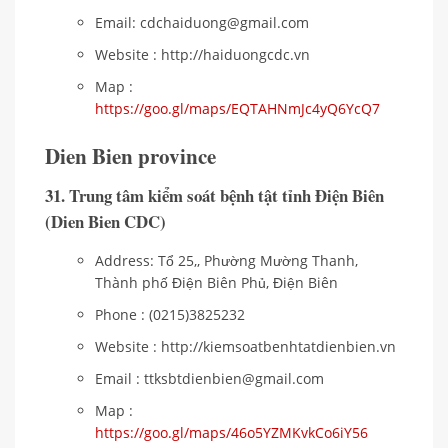
Email: cdchaiduong@gmail.com
Website : http://haiduongcdc.vn
Map :
https://goo.gl/maps/EQTAHNmJc4yQ6YcQ7
Dien Bien province
31. Trung tâm kiểm soát bệnh tật tỉnh Điện Biên
(Dien Bien CDC)
Address: Tổ 25,, Phường Mường Thanh,
Thành phố Điện Biên Phủ, Điện Biên
Phone : (0215)3825232
Website : http://kiemsoatbenhtatdienbien.vn
Email : ttksbtdienbien@gmail.com
Map :
https://goo.gl/maps/46o5YZMKvkCo6iY56