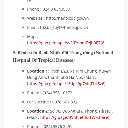
Phone : 024 3 8343537
Website : http://hanoicdc.gov.vn
Email: ttksbt_soyt@hanoi.gov.vn
Map :
https://goo.gl/maps/Vv2fFYmmFejh9E7f8
5. Bệnh viện Bệnh Nhiệt đới Trung ương (National
Hospital Of Tropical Diseases)
Location 1
: Thôn Bầu, xã Kim Chung, huyện
Đông Anh, thành phố Hà Nội. (Map :
https://goo.gl/maps/15dps9p7ViqFUkSz6
)
Phone : (024).3581 0172
For Vaccine : 0978.667.832
Location 2
: Số 78, Đường Giải Phóng, Hà Nội.
(Map :
https://g.page/BVnhietdoiTW?share
)
Phone : (024).3576 3491