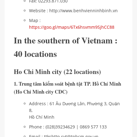
Fax: 02293.871.030
Website : http://www.benhvienninhbinh.vn
Map :
https://goo.gl/maps/6Tx6hsvmm9SjhCC88
In the southern of Vietnam :
40 locations
Ho Chi Minh city (22 locations)
1. Trung tâm kiểm soát bệnh tật TP. Hồ Chí Minh
(Ho Chi Minh city CDC)
Address : 61 Âu Dương Lân, Phường 3, Quận
8,
Hồ Chí Minh
Phone : (028)39234629 | 0869 577 133
Email : ttksbttp.syt@tphcm.gov.vn