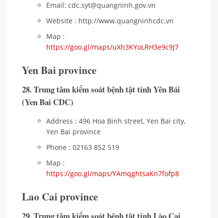
Email: cdc.syt@quangninh.gov.vn
Website : http://www.quangninhcdc.vn
Map :
https://goo.gl/maps/uXh3KYoLRH3e9c9J7
Yen Bai province
28. Trung tâm kiểm soát bệnh tật tỉnh Yên Bái
(Yen Bai CDC)
Address : 496 Hoa Binh street, Yen Bai city,
Yen Bai province
Phone : 02163 852 519
Map :
https://goo.gl/maps/YAmqghtsaKn7fofp8
Lao Cai province
29. Trung tâm kiểm soát bệnh tật tỉnh Lào Cai