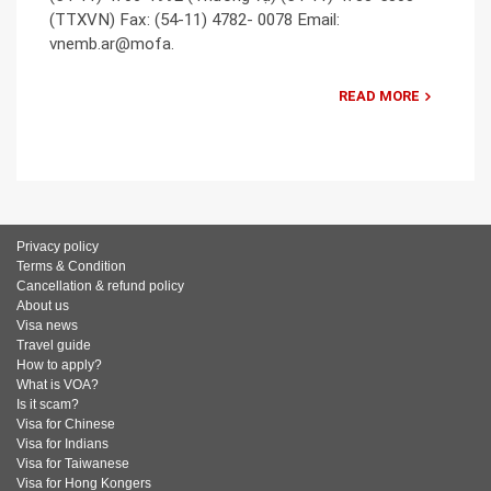
(TTXVN) Fax: (54-11) 4782- 0078 Email:
vnemb.ar@mofa.
READ MORE
Privacy policy
Terms & Condition
Cancellation & refund policy
About us
Visa news
Travel guide
How to apply?
What is VOA?
Is it scam?
Visa for Chinese
Visa for Indians
Visa for Taiwanese
Visa for Hong Kongers