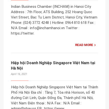
Indian Business Chamber (INCHAM) in Hanoi City
Address : 7th Floor, ATS Building, 252 Hoang Quoc
Viet Street, Bac Tu Liem District, Hanoi City, Vietnam
Phone: (024) 3772 4248 | Hotline: 0964 810 618 Fax :
N/A Email : info@inchamhanoi.vn Twitter :
https://twitter.
READ MORE
Hiệp hội Doanh Nghiệp Singapore Việt Nam tại
Hà Nội
April 16, 2021
Hiệp hội Doanh Nghiệp Singapore Việt Nam tại Thành
Phố Hà Nội Địa chỉ : Tầng 7, Tòa nhà Horison, số 40
đường Cát Linh, Quận Đống Đa, Thành phố Hà Nội,
Việt Nam Điện thoại : N/A Fax : N/A Email :
admin@sbav.sg FB : https://www.