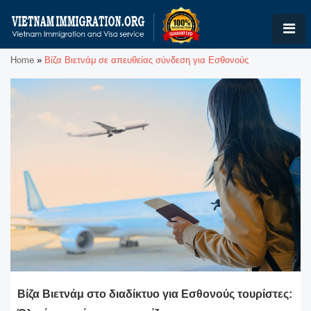
Home
»
Βίζα Βιετνάμ σε απευθείας σύνδεση για Εσθονούς
Βίζα Βιετνάμ στο διαδίκτυο για Εσθονούς τουρίστες: