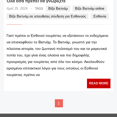
Όλα όσα πρέπει να γνωρίζετε
·
April 25, 2024
Βίζα Βιετνάμ
Βίζα Βιετνάμ online
TAGS
Βίζα Βιετνάμ σε απευθείας σύνδεση για Εσθονούς
Εσθονία
Γιατί πρέπει οι Εσθονοί τουρίστες να εξετάσουν το ενδεχόμενο
να επισκεφθούν το Βιετνάμ; Το Βιετνάμ, γνωστό για την
πλούσια ιστορία, τον ζωντανό πολιτισμό του και τα μαγευτικά
τοπία του, έχει γίνει ένας ολοένα και πιο δημοφιλής
προορισμός για τουρίστες από όλο τον κόσμο. Ακολουθούν
ορισμένοι επιτακτικοί λόγοι για τους οποίους οι Εσθονοί
τουρίστες πρέπει να
READ MORE
1