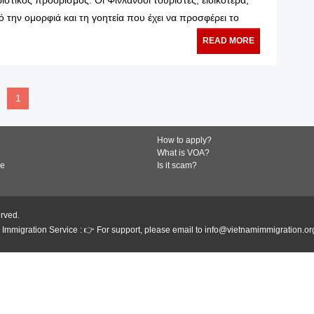
ό την ομορφιά και τη γοητεία που έχει να προσφέρει το
READ MORE
1
How to apply?
What is VOA?
de
Is it scam?
erved.
Immigration Service : 👉 For support, please email to info@vietnamimmigration.or