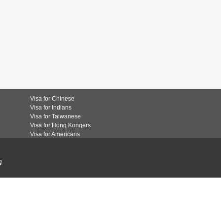
Visa for Chinese
Visa for Indians
Visa for Taiwanese
Visa for Hong Kongers
Visa for Americans
g