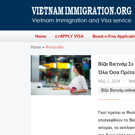
Home
👉APPLY VISA
Boost e-Visa Applicati
Home
»
Φινλανδία
Βίζα Βιετνάμ Σε
Όλα Όσα Πρέπει
·
May 1, 2024
TA
Βίζα Βιετνάμ onlin
Γιατί πρέπει οι Φι
επισκεφθούν το Βιε
ιστορία, τα εκπληκτι
πιο δημοφιλής τουρ