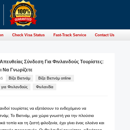
on
Check Visa Status
Fast-Track Service
Contact Us
 Απευθείας Σύνδεση Για Φινλανδούς Τουρίστες:
 Να Γνωρίζετε
Βίζα Βιετνάμ
Βίζα Βιετνάμ online
GS
e για Φινλανδούς
Φινλανδία
νλανδοί τουρίστες να εξετάσουν το ενδεχόμενο να
τνάμ; Το Βιετνάμ, μια χώρα γνωστή για την πλούσια
κά τοπία και τη ζεστή φιλοξενία, έχει γίνει ένας ολοένα και
ιστικός προορισμός. Οι Φινλανδοί τουρίστες, ειδικότερα,