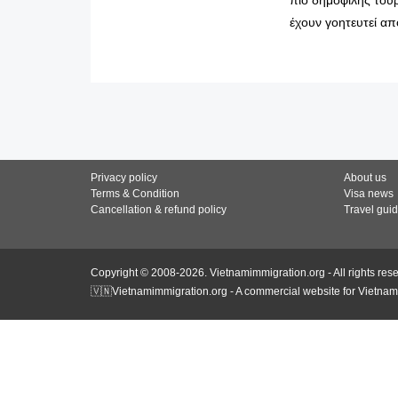
έχουν γοητευτεί απ
Privacy policy
About us
Terms & Condition
Visa news
Cancellation & refund policy
Travel gui
Copyright © 2008-2026. Vietnamimmigration.org - All rights res
🇻🇳Vietnamimmigration.org - A commercial website for Vietnam 