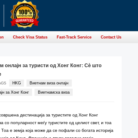
on
Check Visa Status
Fast-Track Service
Contact Us
м онлајн за туристи од Хонг Конг: Сè што
е
HKG
Виетнам виза онлајн
AGS
јн за Хонг Конг
Виетнамска виза
овршена дестинација за туристите од Хонг Конг
а со популарност меѓу туристите од целиот свет, и тоа
 Тоа е земја која може да се пофали со богата историја
анија од Кина, Франција и други соседни земји.