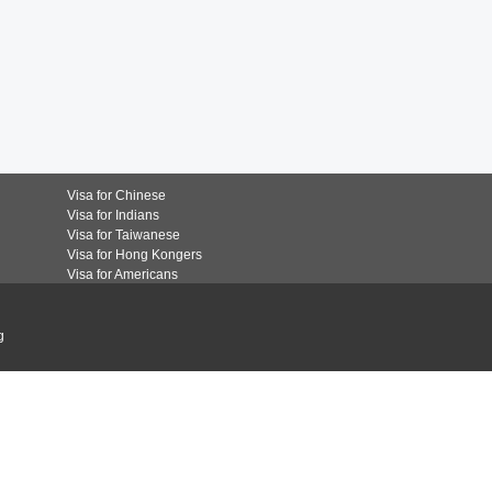
Visa for Chinese
Visa for Indians
Visa for Taiwanese
Visa for Hong Kongers
Visa for Americans
g