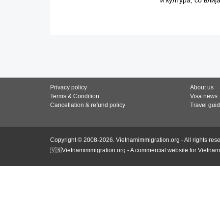
Privacy policy
About us
Terms & Condition
Visa news
Cancellation & refund policy
Travel gui
Copyright © 2008-2026. Vietnamimmigration.org - All rights res
🇻🇳Vietnamimmigration.org - A commercial website for Vietnam 