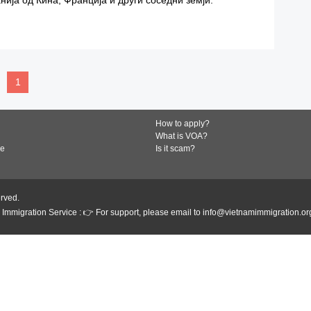
READ MORE
1
How to apply?
What is VOA?
de
Is it scam?
erved.
Immigration Service : 👉 For support, please email to info@vietnamimmigration.or