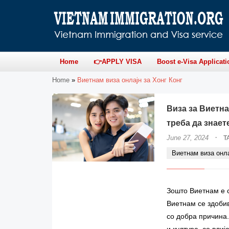
Home
👉APPLY VISA
Boost e-Visa Applicati
Home
»
Виетнам виза онлајн за Хонг Конг
Виза за Виетна
треба да знает
·
June 27, 2024
T
Виетнам виза онла
Зошто Виетнам е с
Виетнам се здобив
со добра причина.
и култура, со влиј