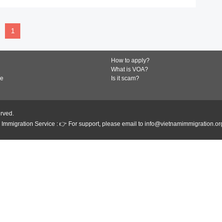
1
How to apply?
What is VOA?
de
Is it scam?
erved.
Immigration Service : 👉 For support, please email to info@vietnamimmigration.or