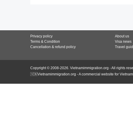
Privacy policy
About us
Terms & Condition
Visa news
Cancellation & refund policy
Travel gui
Copyright © 2008-2026. Vietnamimmigration.org - All rights res
🇻🇳Vietnamimmigration.org - A commercial website for Vietnam 