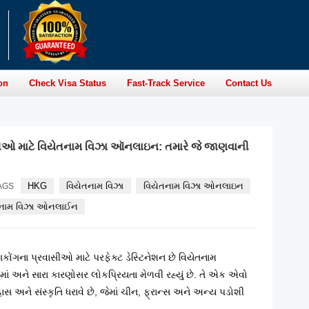
on
Check Visa Status
Fast-Track Service
Contact Us
ાસીઓ માટે વિયેતનામ વિઝા ઑનલાઇન: તમારે જે જાણવાની
HKG
વિયેતનામ વિઝા
વિયેતનામ વિઝા ઓનલાઇન
AGS
િયેતનામ વિઝા ઓનલાઈન
ગકોંગના પ્રવાસીઓ માટે પરફેક્ટ ડેસ્ટિનેશન છે વિયેતનામ
ાં અને સારા કારણોસર લોકપ્રિયતા મેળવી રહ્યું છે. તે એક એવો
હાસ અને સંસ્કૃતિ ધરાવે છે, જેમાં ચીન, ફ્રાન્સ અને અન્ય પડોશી