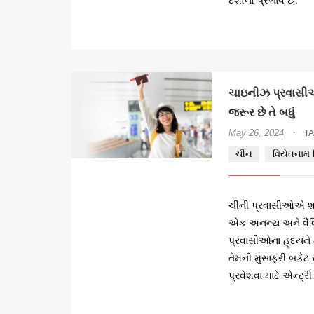
ચાઇનીઝ પ્રવાસીઓ
જરૂર છે તે બધું
·
May 26, 2024
T
ચીન
વિયેતનામ 
ચીની પ્રવાસીઓએ શા 
એક અનન્ય અને વૈવિધ
પ્રવાસીઓના હૃદયને મ
તેમની મુસાફરી બકેટ 
પ્રવેશવા માટે એન્ટ્ર