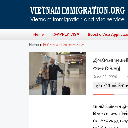
Home
👉APPLY VISA
Boost e-Visa Applicati
Home
»
વિયેતનામ વિઝા ઓનલાઇન
હોંગકોંગના પ્રવ
જરૂર છે તે બધું
·
June 23, 2024
T
હોંગ કોંગી માટે વ
શા માટે વિયેતનામ હોં
વિશ્વભરના પ્રવાસીઓમ
દેશ છે જે સમૃદ્ધ ઇતિ
દેશોનો પ્રભાવ છે.