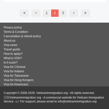
1
2
3
Privacy policy
Terms & Condition
Cancellation & refund policy
About us
Visa news
Travel guide
How to apply?
What is VOA?
Is it scam?
Visa for Chinese
Visa for Indians
Visa for Taiwanese
Visa for Hong Kongers
Visa for Americans
Copyright © 2008-2026. Vietnamimmigration.org - All rights reserved.
🇻🇳Vietnamimmigration.org - A commercial website for Vietnam Immigration
Service : 👉 For support, please email to info@vietnamimmigration.org