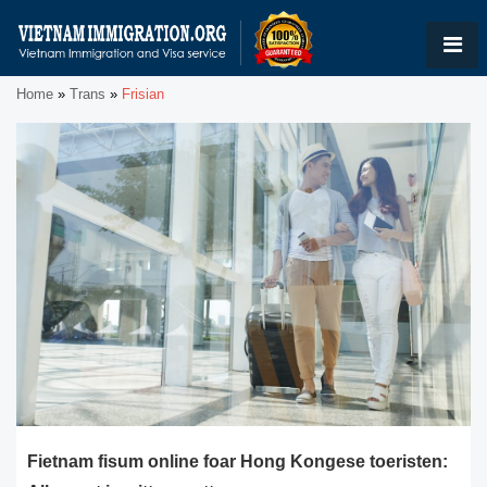
Home
»
Trans
»
Frisian
Fietnam fisum online foar Hong Kongese toeristen: