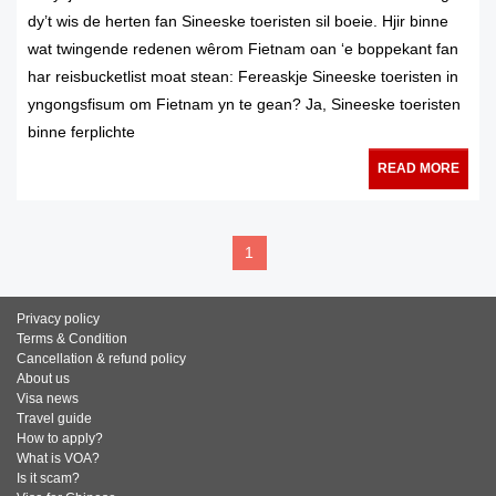
dy’t wis de herten fan Sineeske toeristen sil boeie. Hjir binne
wat twingende redenen wêrom Fietnam oan ‘e boppekant fan
har reisbucketlist moat stean: Fereaskje Sineeske toeristen in
yngongsfisum om Fietnam yn te gean? Ja, Sineeske toeristen
binne ferplichte
READ MORE
1
Privacy policy
Terms & Condition
Cancellation & refund policy
About us
Visa news
Travel guide
How to apply?
What is VOA?
Is it scam?