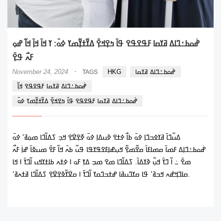
ߝ߭ߋߕߑߣߊߡ ߥߌߛߊ ߓߟߐߟߐ ߟߊ߫ ߤߐ߲ߞߐ߲߫ ߡߌ߬ߙߌ߲߬ߘߌ ߦߋ߫: ߌ ߞߊ߫ ߞߊ߲߫ ߞߊ߬ ߝߋ߲
ߓߍ߯ ߟߐ߲߫
·
ߝ߭ߋߕߑߣߊߡ ߥߌߛߊ
HKG
November 24, 2024
TAGS
ߝ߭ߋߕߑߣߊߡ ߥߌߛߊ ߓߟߐߟߐ ߞߊ߲߬
ߝ߭ߋߕߑߣߊߡ ߥߌߛߊ ߓߟߐߟߐ ߟߊ߫ ߤߐ߲ߞߐ߲߫ ߡߌ߬ߙߌ߲߬ߘߌ ߦߋ߫
ߡߎ߬ߣߊ߫ ߥߌߦߏߣߊ߲ ߦߋ߫ ߕߊ߯ ߦߙߐ ߢߎߡߊ߲ ߦߋ߫ ߧߐ߲ߜ߭ߐ߲ ߞߏ߲ ߖߡߊ߬ߣߊ ߘߋ߲ߥߵ ߦߋ߫
ߝ߭ߋߕߑߣߊ߲ߡ ߓߘߊ߫ ߛߘߊߓߊ߫ ߛߐ߬ߘߐ߲߬ ߞߎ߲ߝߊ߲ߓߐߟߌߟߊ ߟߎ߬ ߕߍ߫ ߞߊ߬ ߓߐ߫ ߘߎߢߊ߫ ߝߊ߲߭ ߓߍ߯
ߘߐ߫ ߸ ߊ߬ ߣߌ߫ ߞߎ߲߬ ߢߌߡߊ߫. ߖߡߊ߬ߣߊ ߘߐ ߘߏ߲ ߡߌ߲ ߓߋ ߊ ߦߙߍ ߕߊߙߌߞߎ ߊ߬ߣߌ߫ ߊ ߞߊ
ߛߊߣߞ߲ߝߍ ߞߏߥߵ ߟߊ ߛߌߣߎߥߊ ߝߙߏߣߛߌ ߊ߬ߣߌ߫ ߊ ߛߜ߭ߌ߬ߢߐ߲ߜ߭ߐ߲ ߖߡߊ߬ߣߊ ߥߙߍߥߵ.
READ MORE