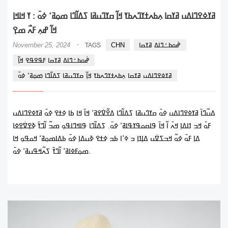
ߥߌߦߐߣߊߡߎ ߥߌߛߊ ߍ߲ߕߍߙߌߣߍߕߌ ߞߊ߲߬ ߛߌߣߎߥߊ ߖߡߊ߬ߣߊ ߘߋ߲ߥߵ ߦߋ߫ : ߌ ߞߊߞߊ߲
ߞߊ߬ ߝߍ߲ ߓߍ߯ ߘߐ߲
·
ߝ߭ߋߕߑߣߊߡ ߥߌߛߊ
CHN
November 25, 2024
TAGS
ߝ߭ߋߕߑߣߊߡ ߥߌߛߊ ߓߟߐߟߐ ߞߊ߲߬
ߥߌߦߐߣߊߡߎ ߥߌߛߊ ߍ߲ߕߍߙߌߣߍߕߌ ߞߊ߲߬ ߛߌߣߎߥߊ ߖߡߊ߬ߣߊ ߘߋ߲ߥߵ ߦߋ߫
ߡߎ߬ߣߊ߫ ߥߌߦߐߣߊߡߎ ߦߋ߫ ߛߌߣߎߥߊ ߖߡߊ߬ߣߊ ߡߐ߬ߜ߭ߐߥߵ ߞߊ߫ ߞߊ ߕߊ ߦߙߐ ߦߋ߫ ߥߌߦߐߣߊߡߎ
ߓߋ߫ ߞߏ ߗߊߡߊ߲ ߞߍ߫ ߊ߬ ߞߊ߫ ߟߊߛߋߟߌߟߊߥߵ ߦߋ߫. ߖߡߊ߬ߣߊ ߟߊߞߣߊߟߋ߲ ߘߏ߬ ߊ߬ߣߌ߫ ߢߐ߲ߜ߭ߐ߲ߦߊ
ߡߊ߲ ߓߋ߫ ߦߋ߬ ߞߏߖߜ߭ߎ ߡߊ߲ߗߊ߲ ߏ ߦߴߊ ߕߏ ߦߙߐ ߢߎߡߊ߲ ߦߋ߫ ߕߡߊߘߋ߲ߥߵ ߞߋߟߋ߲ ߞߊ
ߘߋ߲ߓߦߊߥߵ ߊ߬ߣߌ߫ ߖߍ߬ߞߟߎߥߵ ߦߋ߫.
READ MORE