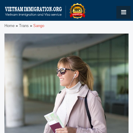
Home
»
Trans
»
Sango