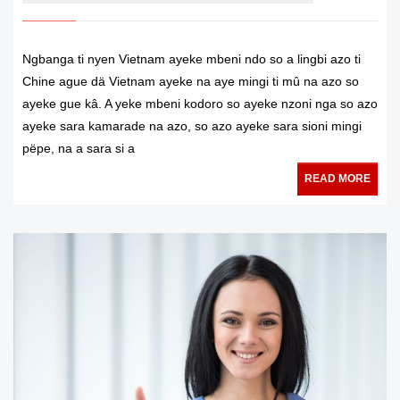
Ngbanga ti nyen Vietnam ayeke mbeni ndo so a lingbi azo ti
Chine ague dä Vietnam ayeke na aye mingi ti mû na azo so
ayeke gue kâ. A yeke mbeni kodoro so ayeke nzoni nga so azo
ayeke sara kamarade na azo, so azo ayeke sara sioni mingi
pëpe, na a sara si a
READ MORE