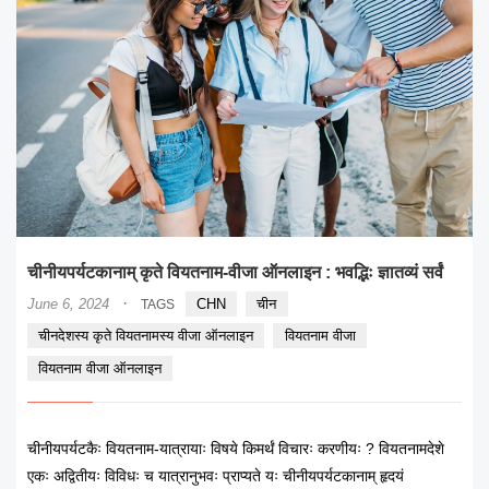
चीनीयपर्यटकानाम् कृते वियतनाम-वीजा ऑनलाइन : भवद्भिः ज्ञातव्यं सर्वं
·
June 6, 2024
CHN
चीन
TAGS
चीनदेशस्य कृते वियतनामस्य वीजा ऑनलाइन
वियतनाम वीजा
वियतनाम वीजा ऑनलाइन
चीनीयपर्यटकैः वियतनाम-यात्रायाः विषये किमर्थं विचारः करणीयः ? वियतनामदेशे
एकः अद्वितीयः विविधः च यात्रानुभवः प्राप्यते यः चीनीयपर्यटकानाम् हृदयं