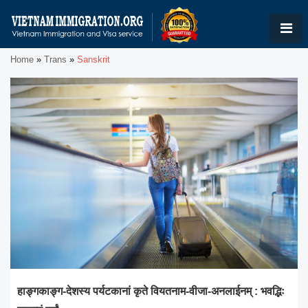
Home
»
Trans
»
Sanskrit
हाङ्गकाङ्ग-देशस्य पर्यटकानां कृते वियतनाम-वीजा-अनलाईनम् : भवद्भिः