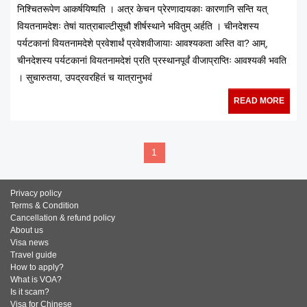
निश्चितरूपेण आकर्षयिष्यति । अत्र केचन प्रेरणादायकाः कारणानि सन्ति यत्
वियतनामदेशः तेषां यात्राबाल्टीसूचौ शीर्षस्थाने भवितुम् अर्हति । चीनदेशस्य
पर्यटकानां वियतनामदेशे प्रवेशार्थं प्रवेशवीजायाः आवश्यकता अस्ति वा? आम्,
चीनदेशस्य पर्यटकानां वियतनामदेशं प्रति प्रस्थानपूर्वं वीजाप्राप्तिः आवश्यकी भवति
। सुचारुतया, उपद्रवरहितं च यात्रानुभवं
READ MORE
1
Privacy policy
Terms & Condition
Cancellation & refund policy
About us
Visa news
Travel guide
How to apply?
What is VOA?
Is it scam?
Visa for Chinese