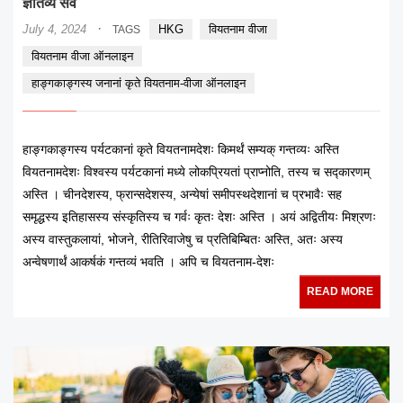
ज्ञातव्यं सर्वं
·
July 4, 2024
HKG
वियतनाम वीजा
TAGS
वियतनाम वीजा ऑनलाइन
हाङ्गकाङ्गस्य जनानां कृते वियतनाम-वीजा ऑनलाइन
हाङ्गकाङ्गस्य पर्यटकानां कृते वियतनामदेशः किमर्थं सम्यक् गन्तव्यः अस्ति
वियतनामदेशः विश्वस्य पर्यटकानां मध्ये लोकप्रियतां प्राप्नोति, तस्य च सद्कारणम्
अस्ति । चीनदेशस्य, फ्रान्सदेशस्य, अन्येषां समीपस्थदेशानां च प्रभावैः सह
समृद्धस्य इतिहासस्य संस्कृतिस्य च गर्वः कृतः देशः अस्ति । अयं अद्वितीयः मिश्रणः
अस्य वास्तुकलायां, भोजने, रीतिरिवाजेषु च प्रतिबिम्बितः अस्ति, अतः अस्य
अन्वेषणार्थं आकर्षकं गन्तव्यं भवति । अपि च वियतनाम-देशः
READ MORE