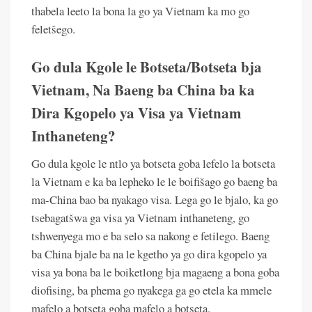
thabela leeto la bona la go ya Vietnam ka mo go
feletšego.
Go dula Kgole le Botseta/Botseta bja
Vietnam, Na Baeng ba China ba ka
Dira Kgopelo ya Visa ya Vietnam
Inthaneteng?
Go dula kgole le ntlo ya botseta goba lefelo la botseta
la Vietnam e ka ba lepheko le le boifišago go baeng ba
ma-China bao ba nyakago visa. Lega go le bjalo, ka go
tsebagatšwa ga visa ya Vietnam inthaneteng, go
tshwenyega mo e ba selo sa nakong e fetilego. Baeng
ba China bjale ba na le kgetho ya go dira kgopelo ya
visa ya bona ba le boiketlong bja magaeng a bona goba
diofising, ba phema go nyakega ga go etela ka mmele
mafelo a botseta goba mafelo a botseta.