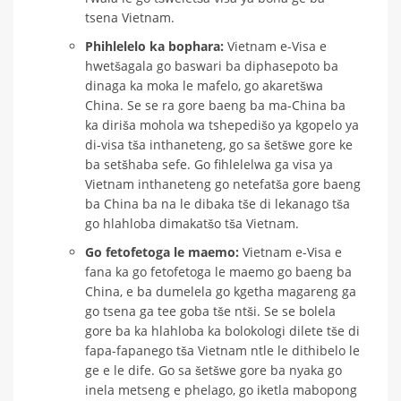
tsena Vietnam.
Phihlelelo ka bophara:
Vietnam e-Visa e
hwetšagala go baswari ba diphasepoto ba
dinaga ka moka le mafelo, go akaretšwa
China. Se se ra gore baeng ba ma-China ba
ka diriša mohola wa tshepedišo ya kgopelo ya
di-visa tša inthaneteng, go sa šetšwe gore ke
ba setšhaba sefe. Go fihlelelwa ga visa ya
Vietnam inthaneteng go netefatša gore baeng
ba China ba na le dibaka tše di lekanago tša
go hlahloba dimakatšo tša Vietnam.
Go fetofetoga le maemo:
Vietnam e-Visa e
fana ka go fetofetoga le maemo go baeng ba
China, e ba dumelela go kgetha magareng ga
go tsena ga tee goba tše ntši. Se se bolela
gore ba ka hlahloba ka bolokologi dilete tše di
fapa-fapanego tša Vietnam ntle le dithibelo le
ge e le dife. Go sa šetšwe gore ba nyaka go
inela metseng e phelago, go iketla mabopong