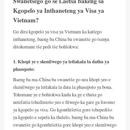
Swanetšego go se Laetša bakeng sa
Kgopelo ya Inthaneteng ya Visa ya
Vietnam?
Go dira kgopelo ya visa ya Vietnam ka katlego
inthaneteng, baeng ba China ba swanetše go tsenya
ditokomane tše pedi tše bohlokwa:
1. Khopi ye e skenilwego ya letlakala la datha ya
phasepoto:
Baeng ba ma-China ba swanetše go nea khopi yeo e
skenilwego ya letlakala la data la phasepoto ya bona.
Tokomane ye e bohlokwa kudu ka ge e thuša go
netefatša tshedimošo yeo e filwego ka gare ga foromo
ya kgopelo ya visa. Go kgonthišetša gore tshepedišo
ya kgopelo e sepela ka thelelo, baeng ba ma-China ba
swanetše go kgonthišetša gore khopi yeo e skenilwego