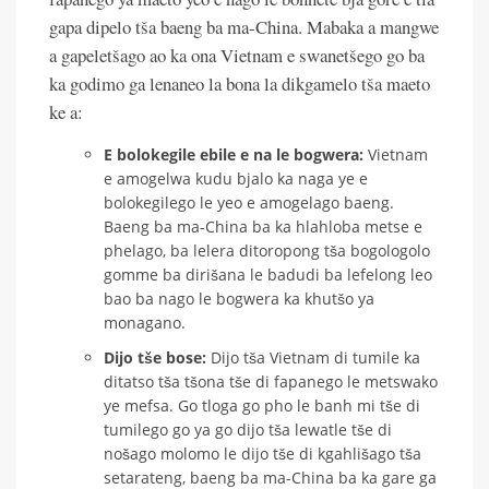
gapa dipelo tša baeng ba ma-China. Mabaka a mangwe
a gapeletšago ao ka ona Vietnam e swanetšego go ba
ka godimo ga lenaneo la bona la dikgamelo tša maeto
ke a:
E bolokegile ebile e na le bogwera:
Vietnam
e amogelwa kudu bjalo ka naga ye e
bolokegilego le yeo e amogelago baeng.
Baeng ba ma-China ba ka hlahloba metse e
phelago, ba lelera ditoropong tša bogologolo
gomme ba dirišana le badudi ba lefelong leo
bao ba nago le bogwera ka khutšo ya
monagano.
Dijo tše bose:
Dijo tša Vietnam di tumile ka
ditatso tša tšona tše di fapanego le metswako
ye mefsa. Go tloga go pho le banh mi tše di
tumilego go ya go dijo tša lewatle tše di
nošago molomo le dijo tše di kgahlišago tša
setarateng, baeng ba ma-China ba ka gare ga