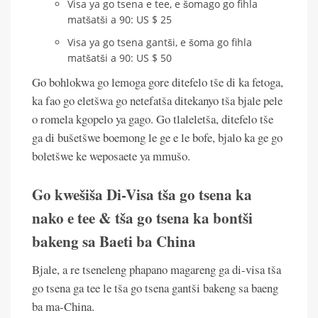
Visa ya go tsena e tee, e šomago go fihla
matšatši a 90: US $ 25
Visa ya go tsena gantši, e šoma go fihla
matšatši a 90: US $ 50
Go bohlokwa go lemoga gore ditefelo tše di ka fetoga,
ka fao go eletšwa go netefatša ditekanyo tša bjale pele
o romela kgopelo ya gago. Go tlaleletša, ditefelo tše
ga di bušetšwe boemong le ge e le bofe, bjalo ka ge go
boletšwe ke weposaete ya mmušo.
Go kwešiša Di-Visa tša go tsena ka
nako e tee & tša go tsena ka bontši
bakeng sa Baeti ba China
Bjale, a re tseneleng phapano magareng ga di-visa tša
go tsena ga tee le tša go tsena gantši bakeng sa baeng
ba ma-China.