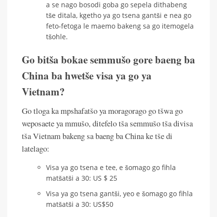
a se nago bosodi goba go sepela dithabeng
tše ditala, kgetho ya go tsena gantši e nea go
feto-fetoga le maemo bakeng sa go itemogela
tšohle.
Go bitša bokae semmušo gore baeng ba
China ba hwetše visa ya go ya
Vietnam?
Go tloga ka mpshafatšo ya moragorago go tšwa go
weposaete ya mmušo, ditefelo tša semmušo tša divisa
tša Vietnam bakeng sa baeng ba China ke tše di
latelago:
Visa ya go tsena e tee, e šomago go fihla
matšatši a 30: US $ 25
Visa ya go tsena gantši, yeo e šomago go fihla
matšatši a 30: US$50