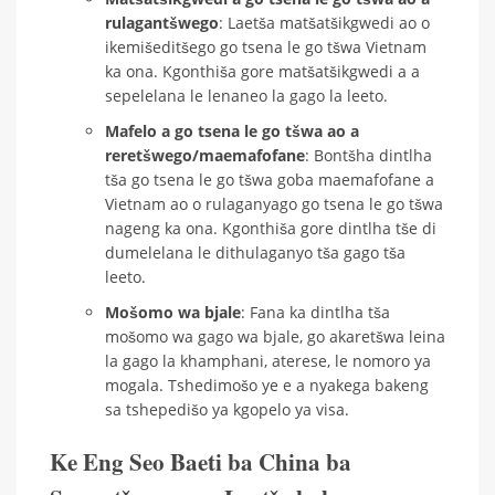
rulagantšwego
: Laetša matšatšikgwedi ao o
ikemišeditšego go tsena le go tšwa Vietnam
ka ona. Kgonthiša gore matšatšikgwedi a a
sepelelana le lenaneo la gago la leeto.
Mafelo a go tsena le go tšwa ao a
reretšwego/maemafofane
: Bontšha dintlha
tša go tsena le go tšwa goba maemafofane a
Vietnam ao o rulaganyago go tsena le go tšwa
nageng ka ona. Kgonthiša gore dintlha tše di
dumelelana le dithulaganyo tša gago tša
leeto.
Mošomo wa bjale
: Fana ka dintlha tša
mošomo wa gago wa bjale, go akaretšwa leina
la gago la khamphani, aterese, le nomoro ya
mogala. Tshedimošo ye e a nyakega bakeng
sa tshepedišo ya kgopelo ya visa.
Ke Eng Seo Baeti ba China ba