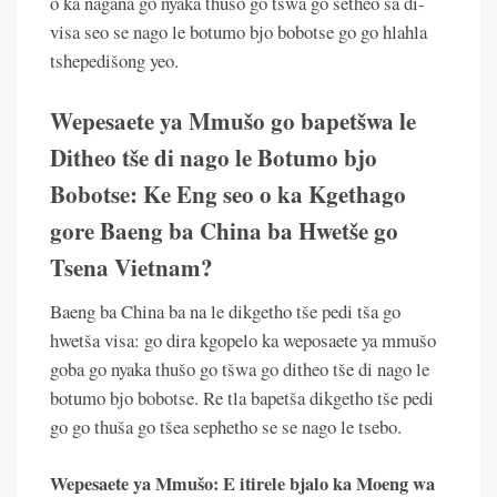
o ka nagana go nyaka thušo go tšwa go setheo sa di-
visa seo se nago le botumo bjo bobotse go go hlahla
tshepedišong yeo.
Wepesaete ya Mmušo go bapetšwa le
Ditheo tše di nago le Botumo bjo
Bobotse: Ke Eng seo o ka Kgethago
gore Baeng ba China ba Hwetše go
Tsena Vietnam?
Baeng ba China ba na le dikgetho tše pedi tša go
hwetša visa: go dira kgopelo ka weposaete ya mmušo
goba go nyaka thušo go tšwa go ditheo tše di nago le
botumo bjo bobotse. Re tla bapetša dikgetho tše pedi
go go thuša go tšea sephetho se se nago le tsebo.
Wepesaete ya Mmušo: E itirele bjalo ka Moeng wa