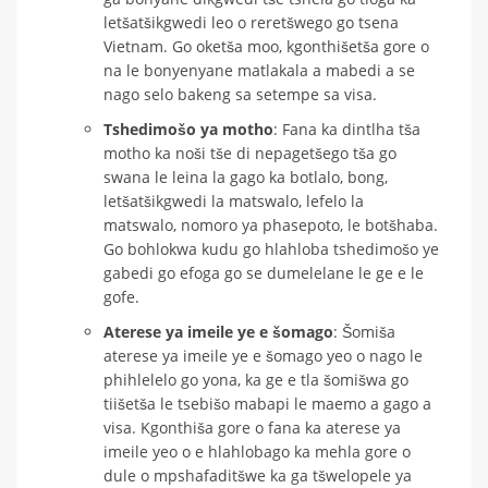
letšatšikgwedi leo o reretšwego go tsena
Vietnam. Go oketša moo, kgonthišetša gore o
na le bonyenyane matlakala a mabedi a se
nago selo bakeng sa setempe sa visa.
Tshedimošo ya motho
: Fana ka dintlha tša
motho ka noši tše di nepagetšego tša go
swana le leina la gago ka botlalo, bong,
letšatšikgwedi la matswalo, lefelo la
matswalo, nomoro ya phasepoto, le botšhaba.
Go bohlokwa kudu go hlahloba tshedimošo ye
gabedi go efoga go se dumelelane le ge e le
gofe.
Aterese ya imeile ye e šomago
: Šomiša
aterese ya imeile ye e šomago yeo o nago le
phihlelelo go yona, ka ge e tla šomišwa go
tiišetša le tsebišo mabapi le maemo a gago a
visa. Kgonthiša gore o fana ka aterese ya
imeile yeo o e hlahlobago ka mehla gore o
dule o mpshafaditšwe ka ga tšwelopele ya