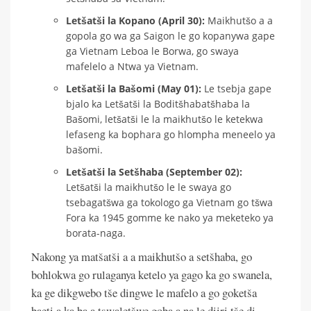
Letšatši la Kopano (April 30):
Maikhutšo a a
gopola go wa ga Saigon le go kopanywa gape
ga Vietnam Leboa le Borwa, go swaya
mafelelo a Ntwa ya Vietnam.
Letšatši la Bašomi (May 01):
Le tsebja gape
bjalo ka Letšatši la Boditšhabatšhaba la
Bašomi, letšatši le la maikhutšo le ketekwa
lefaseng ka bophara go hlompha meneelo ya
bašomi.
Letšatši la Setšhaba (September 02):
Letšatši la maikhutšo le le swaya go
tsebagatšwa ga tokologo ga Vietnam go tšwa
Fora ka 1945 gomme ke nako ya meketeko ya
borata-naga.
Nakong ya matšatši a a maikhutšo a setšhaba, go
bohlokwa go rulaganya ketelo ya gago ka go swanela,
ka ge dikgwebo tše dingwe le mafelo a go goketša
baeti a ka ba a tswaletšwe goba a na le diiri tše di