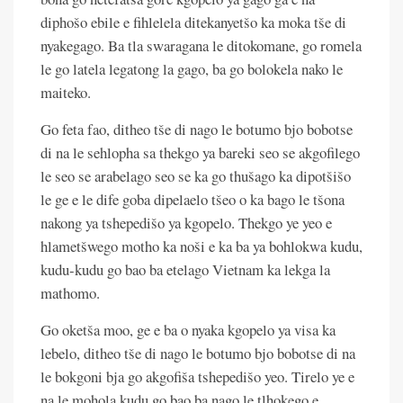
diphošo ebile e fihlelela ditekanyetšo ka moka tše di
nyakegago. Ba tla swaragana le ditokomane, go romela
le go latela legatong la gago, ba go bolokela nako le
maiteko.
Go feta fao, ditheo tše di nago le botumo bjo bobotse
di na le sehlopha sa thekgo ya bareki seo se akgofilego
le seo se arabelago seo se ka go thušago ka dipotšišo
le ge e le dife goba dipelaelo tšeo o ka bago le tšona
nakong ya tshepedišo ya kgopelo. Thekgo ye yeo e
hlametšwego motho ka noši e ka ba ya bohlokwa kudu,
kudu-kudu go bao ba etelago Vietnam ka lekga la
mathomo.
Go oketša moo, ge e ba o nyaka kgopelo ya visa ka
lebelo, ditheo tše di nago le botumo bjo bobotse di na
le bokgoni bja go akgofiša tshepedišo yeo. Tirelo ye e
na le mohola kudu go bao ba nago le tlhokego e