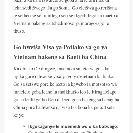
lekanyeditšwego tša go šoma. Go eletšwa go rerišana
le setheo se se tumilego seo se ikgethilego ka maeto a
Vietnam bakeng sa tshedimošo ya moragorago le
thušo.
Go hwetša Visa ya Potlako ya go ya
Vietnam bakeng sa Baeti ba China
Ka dinako tše dingwe, maemo a sa letelwago a ka
nyaka gore o hwetše visa ya go ya Vietnam ka bjako.
Go sa šetšwe gore ke leeto la kgwebo la motsotso wa
mafelelo goba leano la maikhutšo leo le itiragalelago,
go na le dikgetho tšeo di lego gona bakeng sa baeng ba
China gore ba hwetše di-visa tša bona ka pela. Tsela
ke ye:
Ikgokaganye le moemedi wo o ka botwago
:
Ge nako e le ya bohlokwa, go fihlelela