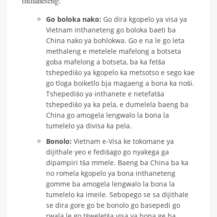
inthaneteng:
Go boloka nako:
Go dira kgopelo ya visa ya
Vietnam inthaneteng go boloka baeti ba
China nako ya bohlokwa. Go e na le go leta
methaleng e metelele mafelong a botseta
goba mafelong a botseta, ba ka fetša
tshepedišo ya kgopelo ka metsotso e sego kae
go tloga boiketlo bja magaeng a bona ka noši.
Tshepedišo ya inthanete e netefatša
tshepedišo ya ka pela, e dumelela baeng ba
China go amogela lengwalo la bona la
tumelelo ya divisa ka pela.
Bonolo:
Vietnam e-Visa ke tokomane ya
dijithale yeo e fedišago go nyakega ga
dipampiri tša mmele. Baeng ba China ba ka
no romela kgopelo ya bona inthaneteng
gomme ba amogela lengwalo la bona la
tumelelo ka imeile. Sebopego se sa dijithale
se dira gore go be bonolo go basepedi go
rwala le go tšweletša visa ya bona ge ba