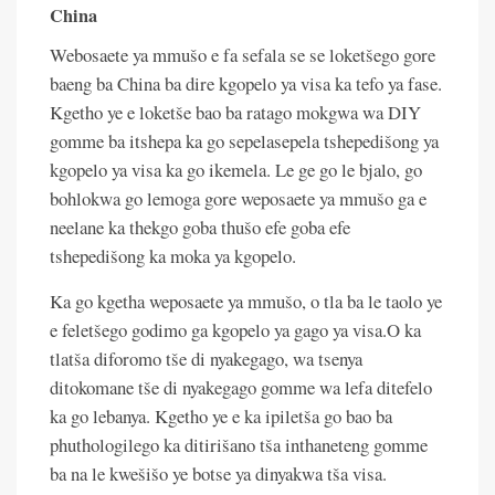
China
Webosaete ya mmušo e fa sefala se se loketšego gore
baeng ba China ba dire kgopelo ya visa ka tefo ya fase.
Kgetho ye e loketše bao ba ratago mokgwa wa DIY
gomme ba itshepa ka go sepelasepela tshepedišong ya
kgopelo ya visa ka go ikemela. Le ge go le bjalo, go
bohlokwa go lemoga gore weposaete ya mmušo ga e
neelane ka thekgo goba thušo efe goba efe
tshepedišong ka moka ya kgopelo.
Ka go kgetha weposaete ya mmušo, o tla ba le taolo ye
e feletšego godimo ga kgopelo ya gago ya visa.O ka
tlatša diforomo tše di nyakegago, wa tsenya
ditokomane tše di nyakegago gomme wa lefa ditefelo
ka go lebanya. Kgetho ye e ka ipiletša go bao ba
phuthologilego ka ditirišano tša inthaneteng gomme
ba na le kwešišo ye botse ya dinyakwa tša visa.