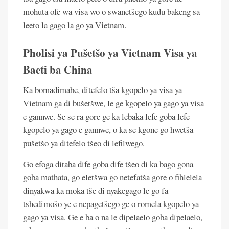
mohuta ofe wa visa wo o swanetšego kudu bakeng sa
leeto la gago la go ya Vietnam.
Pholisi ya Pušetšo ya Vietnam Visa ya
Baeti ba China
Ka bomadimabe, ditefelo tša kgopelo ya visa ya
Vietnam ga di bušetšwe, le ge kgopelo ya gago ya visa
e gannwe. Se se ra gore ge ka lebaka lefe goba lefe
kgopelo ya gago e gannwe, o ka se kgone go hwetša
pušetšo ya ditefelo tšeo di lefilwego.
Go efoga ditaba dife goba dife tšeo di ka bago gona
goba mathata, go eletšwa go netefatša gore o fihlelela
dinyakwa ka moka tše di nyakegago le go fa
tshedimošo ye e nepagetšego ge o romela kgopelo ya
gago ya visa. Ge e ba o na le dipelaelo goba dipelaelo,