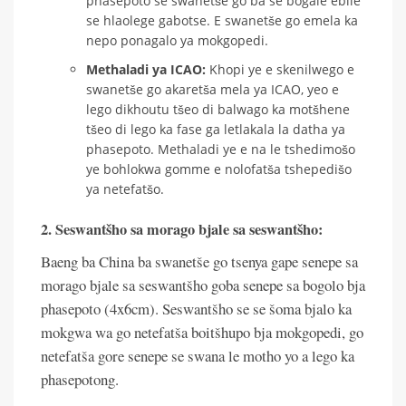
phasepoto se swanetše go ba se bogale ebile
se hlaolege gabotse. E swanetše go emela ka
nepo ponagalo ya mokgopedi.
Methaladi ya ICAO:
Khopi ye e skenilwego e
swanetše go akaretša mela ya ICAO, yeo e
lego dikhoutu tšeo di balwago ka motšhene
tšeo di lego ka fase ga letlakala la datha ya
phasepoto. Methaladi ye e na le tshedimošo
ye bohlokwa gomme e nolofatša tshepedišo
ya netefatšo.
2. Seswantšho sa morago bjale sa seswantšho:
Baeng ba China ba swanetše go tsenya gape senepe sa
morago bjale sa seswantšho goba senepe sa bogolo bja
phasepoto (4x6cm). Seswantšho se se šoma bjalo ka
mokgwa wa go netefatša boitšhupo bja mokgopedi, go
netefatša gore senepe se swana le motho yo a lego ka
phasepotong.