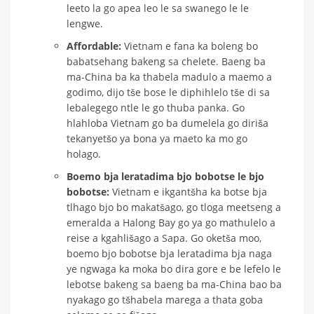
leeto la go apea leo le sa swanego le le
lengwe.
Affordable:
Vietnam e fana ka boleng bo
babatsehang bakeng sa chelete. Baeng ba
ma-China ba ka thabela madulo a maemo a
godimo, dijo tše bose le diphihlelo tše di sa
lebalegego ntle le go thuba panka. Go
hlahloba Vietnam go ba dumelela go diriša
tekanyetšo ya bona ya maeto ka mo go
holago.
Boemo bja leratadima bjo bobotse le bjo
bobotse:
Vietnam e ikgantšha ka botse bja
tlhago bjo bo makatšago, go tloga meetseng a
emeralda a Halong Bay go ya go mathulelo a
reise a kgahlišago a Sapa. Go oketša moo,
boemo bjo bobotse bja leratadima bja naga
ye ngwaga ka moka bo dira gore e be lefelo le
lebotse bakeng sa baeng ba ma-China bao ba
nyakago go tšhabela marega a thata goba