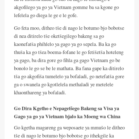
akgofilego ya go ya Vietnam gomme ba sa kgone go
lefelela go diega le ge e le gofe.
Go feta moo, ditheo tše di nago le botumo bjo bobotse
di nea ditirelo tše oketšegilego bakeng sa go
kaonefatša phihlelo ya gago ya go sepela. Ba ka go
thuša ka go tšea boema-fofane le go fetišetša hoteleng
ya gago, ba dira gore go fihla ga gago Vietnam go be
bonolo le go se be le mathata. Ba fana gape ka ditirelo
tša go akgofiša tumelelo ya bofaladi, go netefatša gore
ga o swanela go kgotlelela methaladi ye metelele
khaonthareng ya bofaladi.
Go Dira Kgetho e Nepagetšego Bakeng sa Visa ya
Gago ya go ya Vietnam bjalo ka Moeng wa China
Go kgetha magareng ga weposaete ya mmušo le ditheo
tše di nago le botumo bjo bobotse go ithekgile ka