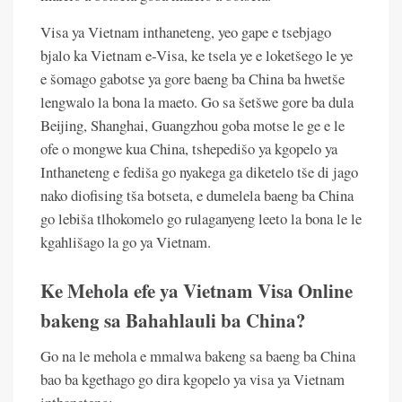
Visa ya Vietnam inthaneteng, yeo gape e tsebjago
bjalo ka Vietnam e-Visa, ke tsela ye e loketšego le ye
e šomago gabotse ya gore baeng ba China ba hwetše
lengwalo la bona la maeto. Go sa šetšwe gore ba dula
Beijing, Shanghai, Guangzhou goba motse le ge e le
ofe o mongwe kua China, tshepedišo ya kgopelo ya
Inthaneteng e fediša go nyakega ga diketelo tše di jago
nako diofising tša botseta, e dumelela baeng ba China
go lebiša tlhokomelo go rulaganyeng leeto la bona le le
kgahlišago la go ya Vietnam.
Ke Mehola efe ya Vietnam Visa Online
bakeng sa Bahahlauli ba China?
Go na le mehola e mmalwa bakeng sa baeng ba China
bao ba kgethago go dira kgopelo ya visa ya Vietnam