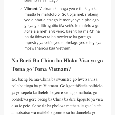
selemo se se fišago.
Vibrant:
Vietnam ke naga yeo e tletšego ka
maatla le mafolofolo. Go tloga mebarakeng
yeo e phatlaletšego le menyanya e phelago
go ya go ditiragatšo tša setšo le mafelo a go
gogela a mehleng yeno, baeng ba ma-China
ba tla ikhwetša ba nweletše ka gare ga
tapestry ya setšo yeo e phelago yeo e lego ya
moswananoši kua Vietnam.
Na Baeti Ba China ba Hloka Visa ya go
Tsena go Tsena Vietnam?
Ee, baeng ba ma-China ba swanetše go hwetša visa
pele ba tloga ba ya Vietnam. Go kgonthišetša phihlelo
ya go sepela ka thelelo le yeo e se nago mathata, go
bohlokwa gore baeng ba China ba dire kgopelo ya visa
e sa le pele. Se se tla ba phološa mathata le ge e le afe
a motsotso wa mafelelo gomme sa ba dumelela go