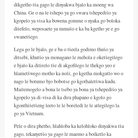
dikgetho tša gago le dinyakwa bjalo ka moeng wa
China. Ge o na le tshepo ya go swara tshepedišo ya
kgopelo ya visa ka bowena gomme o nyaka go boloka
ditefelo, weposaete ya mmušo e ka ba kgetho ye e go
swanetšego.
Lega go le bjalo, ge e ba o tšeela godimo thušo ya
ditsebi, khutšo ya monagano le mehola e oketšegilego
e bjalo ka ditirelo tše di akgofilego le thekgo yeo e
hlametšwego motho ka noši, go kgetha mokgatlo wo o
nago le botumo bjo bobotse go kgothaletšwa kudu.
Maitemogelo a bona le tsebo ya bona ya tshepedišo ya
kgopelo ya di-visa di ka dira phapano e kgolo go
kgonthišetšeng leeto le le boreledi le le atlegilego la
go ya Vietnam.
Pele o dira phetho, hlahloba ka kelohloko dinyakwa tša
gago, tekanyetšo ya gago le maemo a boiketlo ka