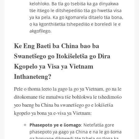
kelohloko. Ba tla go tsebiša ka ga dinyakwa
tše itšego le ditshepedišo tša go hwetša visa
ya ka pela. Ka go kgomarela ditaelo tša bona,
o ka kgonthišetša tshepedišo e boreledi le e
akgofilego.
Ke Eng Baeti ba China bao ba
Swanetšego go Itokišeletša go Dira
Kgopelo ya Visa ya Vietnam
Inthaneteng?
Pele o thoma leeto la gago la go ya Vietnam, go na le
ditokomane tše mmalwa tše bohlokwa le tshedimošo
yeo baeng ba China ba swanetšego go e lokišetša
kgopelo ya bona ya e-visa ya Vietnam:
Phasepoto ye e šomago
: Netefatša gore
phasepoto ya gago ya China e na le go šoma
ga bonyane dikgwedi tše tshela go tloga ka