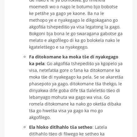
moemedi wo o nago le botumo bjo bobotse
ke petšhe ya gago ye kaone. Ba na le
methopo ye e nyakegago le dikgokagano go
akgofiša tshepedišo ya visa legatong la gago.
Bokgoni bja bona le go swaragana gabotse ga
melato e akgofilego di ka go bolokela nako le
kgateletšego e sa nyakegego.
Fa ditokomane ka moka tše di nyakegago
ka pela
: Go akgofiša tshepedišo ya kgopelo ya
visa, netefatša gore o fana ka ditokomane ka
moka tše di nyakegago ka pela. Se se akaretša
phasepoto ya gago, ditokomane tša thekgo, le
dinyakwa dife goba dife tša tlaleletšo tšeo di
lebanyago mohuta wa gago wa visa. Go
romela ditokomane ka nako go oketša dibaka
tša go hwetša visa ya gago ka mo go
akgofilego.
Ela hloko ditlhahlo tša setheo
: Latela
ditlhahlo tšeo di filwego ke setheo ka