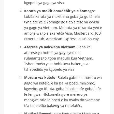
kgopelo ya gago ya visa.
Karata ya mokitlana/debit ye ​​e šomago
:
Lokiša karata ya mokitlana goba ya go tšhela
tšhelete ye e šomago go tlatša tefo ya e-visa
ya gago ya Vietnam. Mehuta ya dikarata yeo e
amogelwago e akaretša Visa, Mastercard, JCB,
Diners Club, American Express le Union Pay.
Aterese ya nakwana Vietnam
: Fana ka
aterese ya hotele ya gago yeo o e
rulagantšego goba madulo kua Vietnam.
Tshedimošo ye e bohlokwa bakeng sa
tshepedišo ya kgopelo ya visa.
Morero wa ketelo
: Bolela gabotse morero wa
gago wa ketelo, e ka ba ka boeti, mošomo,
kgwebo, go ithuta, goba lebaka lefe goba lefe
le lengwe. Hlokomela gore merero ye
mengwe ntle le boeti e ka nyaka ditokomane
tša tlaleletšo bakeng sa netefatšo.
Matšatšikgwedi a go tsena le go tšwa ao a