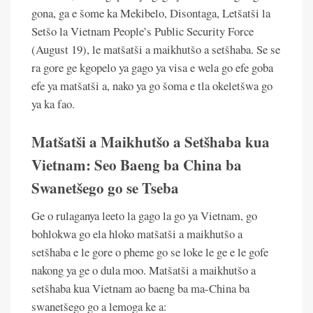
gona, ga e šome ka Mekibelo, Disontaga, Letšatši la
Setšo la Vietnam People’s Public Security Force
(August 19), le matšatši a maikhutšo a setšhaba. Se se
ra gore ge kgopelo ya gago ya visa e wela go efe goba
efe ya matšatši a, nako ya go šoma e tla okeletšwa go
ya ka fao.
Matšatši a Maikhutšo a Setšhaba kua
Vietnam: Seo Baeng ba China ba
Swanetšego go se Tseba
Ge o rulaganya leeto la gago la go ya Vietnam, go
bohlokwa go ela hloko matšatši a maikhutšo a
setšhaba e le gore o pheme go se loke le ge e le gofe
nakong ya ge o dula moo. Matšatši a maikhutšo a
setšhaba kua Vietnam ao baeng ba ma-China ba
swanetšego go a lemoga ke a: