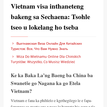
Vietnam visa inthaneteng
bakeng sa Sechaena: Tsohle
tseo u lokelang ho tseba
Вьетнамская Виза Онлайн Для Китайских
Туристов: Все, Что Вам Нужно Знать
Wiza Do Wietnamu Online Dla Chińskich
Turystów: Wszystko, Co Musisz Wiedzieć
Ke ka Baka La’ng Baeng ba China ba
Swanetše go Nagana ka go Etela
Vietnam?
Vietnam e fana ka phihlelo e kgethegilego le e fapa-
fapanego ya maeto yeo e nago le bonnete bja gore e tla