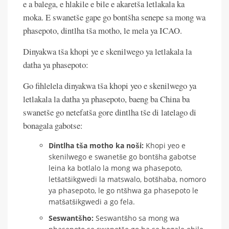
e a balega, e hlakile e bile e akaretša letlakala ka
moka. E swanetše gape go bontšha senepe sa mong wa
phasepoto, dintlha tša motho, le mela ya ICAO.
Dinyakwa tša khopi ye e skenilwego ya letlakala la
datha ya phasepoto:
Go fihlelela dinyakwa tša khopi yeo e skenilwego ya
letlakala la datha ya phasepoto, baeng ba China ba
swanetše go netefatša gore dintlha tše di latelago di
bonagala gabotse:
Dintlha tša motho ka noši:
Khopi yeo e
skenilwego e swanetše go bontšha gabotse
leina ka botlalo la mong wa phasepoto,
letšatšikgwedi la matswalo, botšhaba, nomoro
ya phasepoto, le go ntšhwa ga phasepoto le
matšatšikgwedi a go fela.
Seswantšho:
Seswantšho sa mong wa