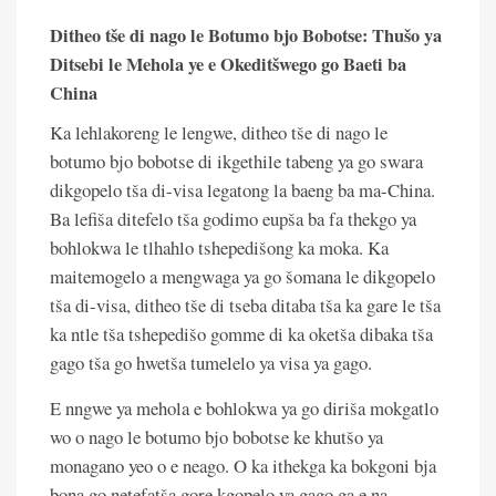
Ditheo tše di nago le Botumo bjo Bobotse: Thušo ya
Ditsebi le Mehola ye e Okeditšwego go Baeti ba
China
Ka lehlakoreng le lengwe, ditheo tše di nago le
botumo bjo bobotse di ikgethile tabeng ya go swara
dikgopelo tša di-visa legatong la baeng ba ma-China.
Ba lefiša ditefelo tša godimo eupša ba fa thekgo ya
bohlokwa le tlhahlo tshepedišong ka moka. Ka
maitemogelo a mengwaga ya go šomana le dikgopelo
tša di-visa, ditheo tše di tseba ditaba tša ka gare le tša
ka ntle tša tshepedišo gomme di ka oketša dibaka tša
gago tša go hwetša tumelelo ya visa ya gago.
E nngwe ya mehola e bohlokwa ya go diriša mokgatlo
wo o nago le botumo bjo bobotse ke khutšo ya
monagano yeo o e neago. O ka ithekga ka bokgoni bja
bona go netefatša gore kgopelo ya gago ga e na