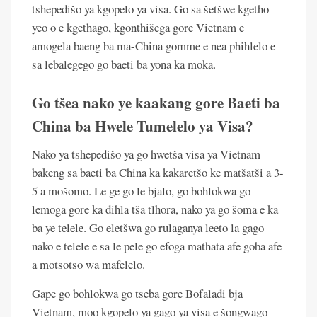
tshepedišo ya kgopelo ya visa. Go sa šetšwe kgetho
yeo o e kgethago, kgonthišega gore Vietnam e
amogela baeng ba ma-China gomme e nea phihlelo e
sa lebalegego go baeti ba yona ka moka.
Go tšea nako ye kaakang gore Baeti ba
China ba Hwele Tumelelo ya Visa?
Nako ya tshepedišo ya go hwetša visa ya Vietnam
bakeng sa baeti ba China ka kakaretšo ke matšatši a 3-
5 a mošomo. Le ge go le bjalo, go bohlokwa go
lemoga gore ka dihla tša tlhora, nako ya go šoma e ka
ba ye telele. Go eletšwa go rulaganya leeto la gago
nako e telele e sa le pele go efoga mathata afe goba afe
a motsotso wa mafelelo.
Gape go bohlokwa go tseba gore Bofaladi bja
Vietnam, moo kgopelo ya gago ya visa e šongwago