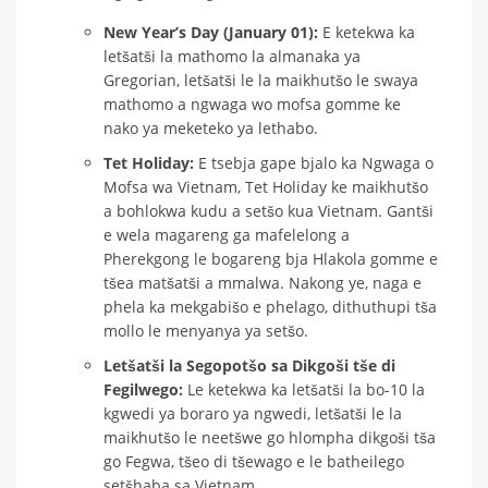
New Year’s Day (January 01):
E ketekwa ka
letšatši la mathomo la almanaka ya
Gregorian, letšatši le la maikhutšo le swaya
mathomo a ngwaga wo mofsa gomme ke
nako ya meketeko ya lethabo.
Tet Holiday:
E tsebja gape bjalo ka Ngwaga o
Mofsa wa Vietnam, Tet Holiday ke maikhutšo
a bohlokwa kudu a setšo kua Vietnam. Gantši
e wela magareng ga mafelelong a
Pherekgong le bogareng bja Hlakola gomme e
tšea matšatši a mmalwa. Nakong ye, naga e
phela ka mekgabišo e phelago, dithuthupi tša
mollo le menyanya ya setšo.
Letšatši la Segopotšo sa Dikgoši tše di
Fegilwego:
Le ketekwa ka letšatši la bo-10 la
kgwedi ya boraro ya ngwedi, letšatši le la
maikhutšo le neetšwe go hlompha dikgoši tša
go Fegwa, tšeo di tšewago e le batheilego
setšhaba sa Vietnam.