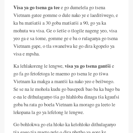
Visa ya go tsena ga tee
e go dumelela go tsena
Vietnam gatee gomme o dule nako ye e laeditšwego, e
ka ba matšatši a 30 goba matšatši a 90, go ya ka
mohuta wa visa. Ge o šetše o tlogile nageng yeo, visa
yeo ga e sa šome, gomme ge e ba o rulaganya go tsena
Vietnam gape, o tla swanelwa ke go dira kgopelo ya
visa e mpsha.
visa ya go tsena gantši
Ka lehlakoreng le lengwe,
e
go fa go fetofetoga le maemo go tsena le go tšwa
Vietnam ka makga a mantši ka nako yeo e beilwego.
Se se na le mohola kudu go basepedi bao ba ka bago ba
e-na le dithulaganyo tša go hlahloba dinaga tša kgaufsi
goba ba rata go boela Vietnam ka morago ga leeto le
lekopana la go ya lefelong le lengwe.
Go bohlokwa go ela hloko ka kelohloko dithulaganyo
tša gago tša maeto pele o dira phetho ya gore ke