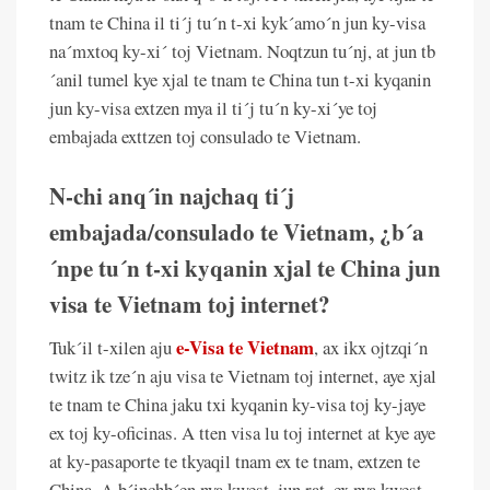
tnam te China il ti´j tu´n t-xi kyk´amo´n jun ky-visa
na´mxtoq ky-xi´ toj Vietnam. Noqtzun tu´nj, at jun tb
´anil tumel kye xjal te tnam te China tun t-xi kyqanin
jun ky-visa extzen mya il ti´j tu´n ky-xi´ye toj
embajada exttzen toj consulado te Vietnam.
N-chi anq´in najchaq ti´j
embajada/consulado te Vietnam, ¿b´a
´npe tu´n t-xi kyqanin xjal te China jun
visa te Vietnam toj internet?
e-Visa te Vietnam
Tuk´il t-xilen aju
, ax ikx ojtzqi´n
twitz ik tze´n aju visa te Vietnam toj internet, aye xjal
te tnam te China jaku txi kyqanin ky-visa toj ky-jaye
ex toj ky-oficinas. A tten visa lu toj internet at kye aye
at ky-pasaporte te tkyaqil tnam ex te tnam, extzen te
China. A b´inchb´en nya kwest, jun rat, ex nya kwest.