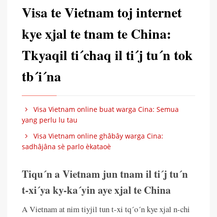
Visa te Vietnam toj internet
kye xjal te tnam te China:
Tkyaqil ti´chaq il ti´j tu´n tok
tb´i´na
Visa Vietnam online buat warga Cina: Semua
yang perlu lu tau
Visa Vietnam online ghâbây warga Cina:
sadhâjâna sè parlo èkataoè
Tiqu´n a Vietnam jun tnam il ti´j tu´n
t-xi´ya ky-ka´yin aye xjal te China
A Vietnam at nim tiyjil tun t-xi tq´o´n kye xjal n-chi