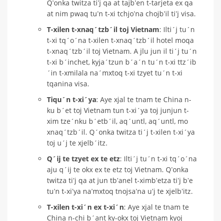
Qʼonka twitza tiʼj qa at tajbʼen t-tarjeta ex qa
at nim pwaq tuʼn t-xi tchjoʼna chojbʼil tiʼj visa.
T-xilen t-xnaq´tzb´il toj Vietnam
: Ilti´j tu´n
t-xi tq´o´na t-xilen t-xnaq´tzb´il hotel moqa
t-xnaq´tzb´il toj Vietnam. A jlu jun il ti´j tu´n
t-xi b´inchet, kyja´tzun b´a´n tu´n t-xi ttz´ib
´in t-xmilala na´mxtoq t-xi tzyet tu´n t-xi
tqanina visa.
Tiqu´n t-xi´ya
: Aye xjal te tnam te China n-
ku b´et toj Vietnam tun t-xi´ya toj junjun t-
xim tze´nku b´etb´il, aq´untl, aq´untl, mo
xnaq´tzb´il. Q´onka twitza ti´j t-xilen t-xi´ya
toj u´j te xjelb´itz.
Q´ij te tzyet ex te etz
: Ilti´j tu´n t-xi tq´o´na
aju q´ij te okx ex te etz toj Vietnam. Qʼonka
twitza tiʼj qa at jun tbʼanel t-ximbʼetza tiʼj bʼe
tuʼn t-xiʼya naʼmxtoq tnojsaʼna uʼj te xjelbʼitz.
T-xilen t-xi´n ex t-xi´n
: Aye xjal te tnam te
China n-chi b´ant ky-okx toj Vietnam kyoj