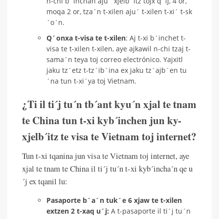
n-chi b´inchan aju´ xjelb´itz tojx q´ij, 4 or,
moqa 2 or, tza´n t-xilen aju´ t-xilen t-xi´ t-sk
´o´n.
Q´onxa t-visa te t-xilen
: Aj t-xi b´inchet t-
visa te t-xilen t-xilen, aye ajkawil n-chi tzaj t-
sama´n teya toj correo electrónico. Yajxitl
jaku tz´etz t-tz´ib´ina ex jaku tz´ajb´en tu
´na tun t-xi´ya toj Vietnam.
¿Ti il ti´j tu´n tb´ant kyu´n xjal te tnam
te China tun t-xi kyb´inchen jun ky-
xjelb´itz te visa te Vietnam toj internet?
Tun t-xi tqanina jun visa te Vietnam toj internet, aye
xjal te tnam te China il ti´j tu´n t-xi kyb´incha´n qe u
´j ex tqanil lu:
Pasaporte b´a´n tuk´e 6 xjaw te t-xilen
extzen 2 t-xaq u´j:
A t-pasaporte il ti´j tu´n