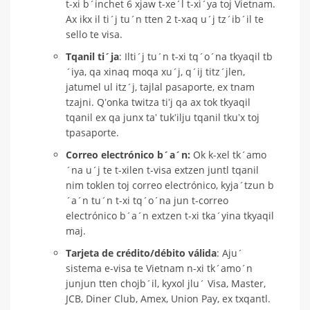
t-xi b´inchet 6 xjaw t-xe´l t-xi´ya toj Vietnam.
Ax ikx il ti´j tu´n tten 2 t-xaq u´j tz´ib´il te
sello te visa.
Tqanil ti´ja
: Ilti´j tu´n t-xi tq´o´na tkyaqil tb
´iya, qa xinaq moqa xu´j, q´ij titz´jlen,
jatumel ul itz´j, tajlal pasaporte, ex tnam
tzajni. Qʼonka twitza tiʼj qa ax tok tkyaqil
tqanil ex qa junx taʼ tukʼilju tqanil tkuʼx toj
tpasaporte.
Correo electrónico b´a´n:
Ok k-xel tk´amo
´na u´j te t-xilen t-visa extzen juntl tqanil
nim toklen toj correo electrónico, kyja´tzun b
´a´n tu´n t-xi tq´o´na jun t-correo
electrónico b´a´n extzen t-xi tka´yina tkyaqil
maj.
Tarjeta de crédito/débito válida
: Aju´
sistema e-visa te Vietnam n-xi tk´amo´n
junjun tten chojb´il, kyxol jlu´ Visa, Master,
JCB, Diner Club, Amex, Union Pay, ex txqantl.