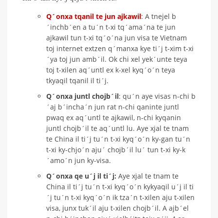
Q´onxa tqanil te jun ajkawil
: A tnejel b
´inchb´en a tu´n t-xi tq´ama´na te jun
ajkawil tun t-xi tq´o´na jun visa te Vietnam
toj internet extzen q´manxa kye ti´j t-xim t-xi
´ya toj jun amb´il. Ok chi xel yek´unte teya
toj t-xilen aq´untl ex k-xel kyq´o´n teya
tkyaqil tqanil il ti´j.
Q´onxa juntl chojb´il
: qu´n aye visas n-chi b
´aj b´incha´n jun rat n-chi qaninte juntl
pwaq ex aq´untl te ajkawil, n-chi kyqanin
juntl chojb´il te aq´untl lu. Aye xjal te tnam
te China il ti´j tu´n t-xi kyq´o´n ky-gan tu´n
t-xi ky-chjo´n aju´ chojb´il lu´ tun t-xi ky-k
´amo´n jun ky-visa.
Q´onxa qe u´j il ti´j:
Aye xjal te tnam te
China il ti´j tu´n t-xi kyq´o´n kykyaqil u´j il ti
´j tu´n t-xi kyq´o´n ik tza´n t-xilen aju t-xilen
visa, junx tuk´il aju t-xilen chojb´il. A ajb´el