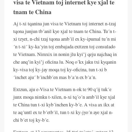
visa te Vietnam toj internet kye xjal te
tnam te China
Aj t-xi tqanina jun visa te Vietnam toj internet n-tzaj
tqona junjun tb´anil kye xjal te tnam te China. Tu´n t-
xi tzyet, n-chi tzaj tqona amb´il ex ky-ipumal tu´n mi
´n t-xi´ ky-ka´yin toj embajada exttzen toj consulado
te Vietnam. Nimxix in nonin jlu kyiʼj qeju najchaq in
che anqʼin kyiʼj oficina lu. Noq o´kx jaku txi kyqanin
ky-visa toj ky-jay moqa toj ky-oficina, tun t-xi b
´inchet aju´ b´inchb´en mas b´a´n ex b´a´n.
Extzun, aju e-Visa te Vietnam n-ok te 90 q´ij tuk´e
junx moqa nimku t-xilen, n-xi tq´o´n amb´il kye xjal
te China tun t-xi kyb´inchen ky-b´e. A visa ax ikx at
te aq´untl ex te b´etb´il, tun t-xi ky-jyo´n aye xjal n-
chi b´et toj ky-b´e.
Exttzen, at 13 aeropuertos, 16 ttzi tx´otx´, extzen 13