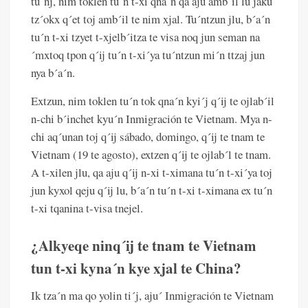
tu´nj, nim toklen tu´n t-xi qna´n qa aju amb´il lu jaku
tz´okx q´et toj amb´il te nim xjal. Tu´ntzun jlu, b´a´n
tu´n t-xi tzyet t-xjelb´itza te visa noq jun seman na
´mxtoq tpon q´ij tu´n t-xi´ya tu´ntzun mi´n ttzaj jun
nya b´a´n.
Extzun, nim toklen tu´n tok qna´n kyi´j q´ij te ojlab´il
n-chi b´inchet kyu´n Inmigración te Vietnam. Mya n-
chi aq´unan toj q´ij sábado, domingo, q´ij te tnam te
Vietnam (19 te agosto), extzen q´ij te ojlab´l te tnam.
A t-xilen jlu, qa aju q´ij n-xi t-ximana tu´n t-xi´ya toj
jun kyxol qeju q´ij lu, b´a´n tu´n t-xi t-ximana ex tu´n
t-xi tqanina t-visa tnejel.
¿Alkyeqe ninq´ij te tnam te Vietnam
tun t-xi kyna´n kye xjal te China?
Ik tza´n ma qo yolin ti´j, aju´ Inmigración te Vietnam