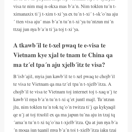
visa te nim maj n-okxa mas b´a´n. Nim toklen tu´n t-
ximanaxix ti´j t-xim t-xi´ya ex tu´n t-xi´ t-sk´o´na aju
´ tten visa aju´ mas b´a´n tu´n t-xi´ya tu´ntzun mi´n
ttzaj jun nya b´a´n ti´ja toj t-xi´ya.
A tkawb´il te t-xel pwaq te e-visa te
Vietnam kye xjal te tnam te China qa
ma tz´el tpa´n aju xjelb´itz te visa?
B´isb´ajil, myia jun kawb´il te t-xel pwaq te chojb´il
te visa te Vietnam qa ma tz´el tpa´n t-xjelb´itza. A
chojb´il te visa te Vietnam toj internet toj t-xaq u´j te
kawb´il mya b´a´n tu´n t-xi q´et juntl majl. Tu´ntzun
jlu, nim toklen tu´n tok tq´o´n twitza ti´j qa kykyaqil
qe u´j at toj ttxolil ex qa ma japun tu´na aju in tzaj tq
´ama´n tu´n t-xi tq´o´na t-xjelb´itza. Qa at jun nya b´a
´n moqa jun tqanil mya b´a´n toj t-xjelb´itza jaku tzaj