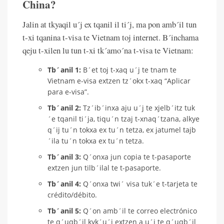
China?
Jalin at tkyaqil u´j ex tqanil il ti´j, ma pon amb´il tun
t-xi tqanina t-visa te Vietnam toj internet. B´inchama
qeju t-xilen lu tun t-xi tk´amo´na t-visa te Vietnam:
Tb´anil 1:
B´et toj t-xaq u´j te tnam te
Vietnam e-visa extzen tz´okx t-xaq “Aplicar
para e-visa”.
Tb´anil 2:
Tz´ib´inxa aju u´j te xjelb´itz tuk
´e tqanil ti´ja, tiqu´n tzaj t-xnaq´tzana, alkye
q´ij tu´n tokxa ex tu´n tetza, ex jatumel tajb
´ila tu´n tokxa ex tu´n tetza.
Tb´anil 3:
Q´onxa jun copia te t-pasaporte
extzen jun tilb´ilal te t-pasaporte.
Tb´anil 4:
Q´onxa twi´ visa tuk´e t-tarjeta te
crédito/débito.
Tb´anil 5:
Q´on amb´il te correo electrónico
te q´uqb´il kyk´u´j extzen a u´j te q´uqb´il