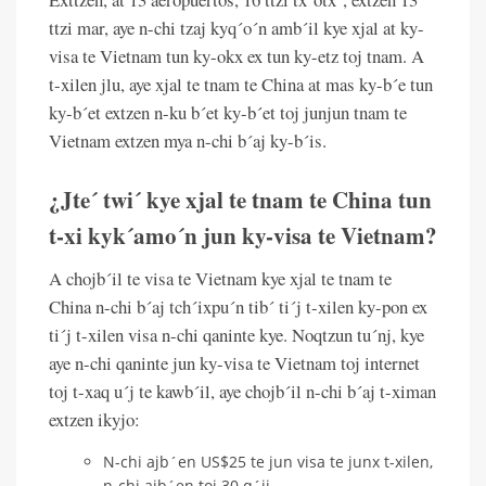
ttzi mar, aye n-chi tzaj kyq´o´n amb´il kye xjal at ky-
visa te Vietnam tun ky-okx ex tun ky-etz toj tnam. A
t-xilen jlu, aye xjal te tnam te China at mas ky-b´e tun
ky-b´et extzen n-ku b´et ky-b´et toj junjun tnam te
Vietnam extzen mya n-chi b´aj ky-b´is.
¿Jte´ twi´ kye xjal te tnam te China tun
t-xi kyk´amo´n jun ky-visa te Vietnam?
A chojb´il te visa te Vietnam kye xjal te tnam te
China n-chi b´aj tch´ixpu´n tib´ ti´j t-xilen ky-pon ex
ti´j t-xilen visa n-chi qaninte kye. Noqtzun tu´nj, kye
aye n-chi qaninte jun ky-visa te Vietnam toj internet
toj t-xaq u´j te kawb´il, aye chojb´il n-chi b´aj t-ximan
extzen ikyjo:
N-chi ajb´en US$25 te jun visa te junx t-xilen,
n-chi ajb´en toj 30 q´ij.