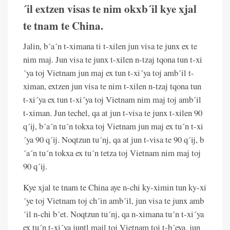
´il extzen visas te nim okxb´il kye xjal
te tnam te China.
Jalin, b´a´n t-ximana ti t-xilen jun visa te junx ex te
nim maj. Jun visa te junx t-xilen n-tzaj tqona tun t-xi
´ya toj Vietnam jun maj ex tun t-xi´ya toj amb´il t-
ximan, extzen jun visa te nim t-xilen n-tzaj tqona tun
t-xi´ya ex tun t-xi´ya toj Vietnam nim maj toj amb´il
t-ximan. Jun techel, qa at jun t-visa te junx t-xilen 90
q´ij, b´a´n tu´n tokxa toj Vietnam jun maj ex tu´n t-xi
´ya 90 q´ij. Noqtzun tu´nj, qa at jun t-visa te 90 q´ij, b
´a´n tu´n tokxa ex tu´n tetza toj Vietnam nim maj toj
90 q´ij.
Kye xjal te tnam te China aye n-chi ky-ximin tun ky-xi
´ye toj Vietnam toj ch´in amb´il, jun visa te junx amb
´il n-chi b´et. Noqtzun tu´nj, qa n-ximana tu´n t-xi´ya
ex tu´n t-xi´ya juntl majl toj Vietnam toj t-b´eya, jun