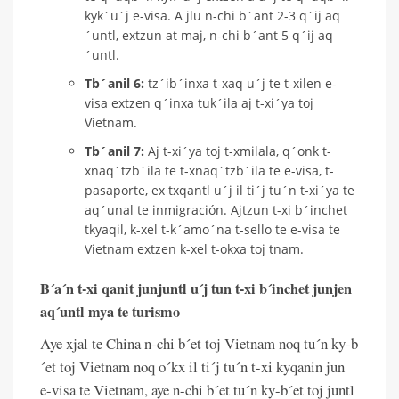
kyk´u´j e-visa. A jlu n-chi b´ant 2-3 q´ij aq
´untl, extzun at maj, n-chi b´ant 5 q´ij aq
´untl.
Tb´anil 6:
tz´ib´inxa t-xaq u´j te t-xilen e-
visa extzen q´inxa tuk´ila aj t-xi´ya toj
Vietnam.
Tb´anil 7:
Aj t-xi´ya toj t-xmilala, q´onk t-
xnaq´tzb´ila te t-xnaq´tzb´ila te e-visa, t-
pasaporte, ex txqantl u´j il ti´j tu´n t-xi´ya te
aq´unal te inmigración. Ajtzun t-xi b´inchet
tkyaqil, k-xel t-k´amo´na t-sello te e-visa te
Vietnam extzen k-xel t-okxa toj tnam.
B´a´n t-xi qanit junjuntl u´j tun t-xi b´inchet junjen
aq´untl mya te turismo
Aye xjal te China n-chi b´et toj Vietnam noq tu´n ky-b
´et toj Vietnam noq o´kx il ti´j tu´n t-xi kyqanin jun
e-visa te Vietnam, aye n-chi b´et tu´n ky-b´et toj juntl