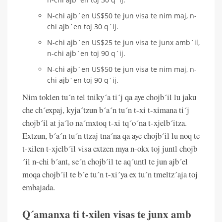
N-chi ajb´en US$50 te jun visa te nim maj, n-
chi ajb´en toj 30 q´ij.
N-chi ajb´en US$25 te jun visa te junx amb´il,
n-chi ajb´en toj 90 q´ij.
N-chi ajb´en US$50 te jun visa te nim maj, n-
chi ajb´en toj 90 q´ij.
Nim toklen tu´n tel tniky´a ti´j qa aye chojb´il lu jaku
che ch´expaj, kyja´tzun b´a´n tu´n t-xi t-ximana ti´j
chojb´il at ja´lo na´mxtoq t-xi tq´o´na t-xjelb´itza.
Extzun, b´a´n tu´n ttzaj tna´na qa aye chojb´il lu noq te
t-xilen t-xjelb´il visa extzen mya n-okx toj juntl chojb
´il n-chi b´ant, se´n chojb´il te aq´untl te jun ajb´el
moqa chojb´il te b´e tu´n t-xi´ya ex tu´n tmeltz´aja toj
embajada.
Q´amanxa ti t-xilen visas te junx amb