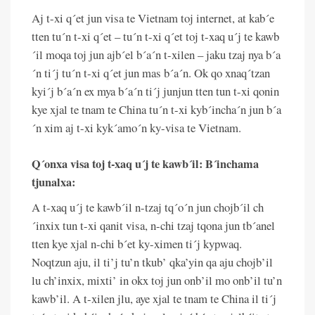
Aj t-xi q´et jun visa te Vietnam toj internet, at kab´e
tten tu´n t-xi q´et – tu´n t-xi q´et toj t-xaq u´j te kawb
´il moqa toj jun ajb´el b´a´n t-xilen – jaku tzaj nya b´a
´n ti´j tu´n t-xi q´et jun mas b´a´n. Ok qo xnaq´tzan
kyi´j b´a´n ex mya b´a´n ti´j junjun tten tun t-xi qonin
kye xjal te tnam te China tu´n t-xi kyb´incha´n jun b´a
´n xim aj t-xi kyk´amo´n ky-visa te Vietnam.
Q´onxa visa toj t-xaq u´j te kawb´il: B´inchama
tjunalxa:
A t-xaq u´j te kawb´il n-tzaj tq´o´n jun chojb´il ch
´inxix tun t-xi qanit visa, n-chi tzaj tqona jun tb´anel
tten kye xjal n-chi b´et ky-ximen ti´j kypwaq.
Noqtzun aju, il ti’j tu’n tkub’ qka’yin qa aju chojb’il
lu ch’inxix, mixti’ in okx toj jun onb’il mo onb’il tu’n
kawb’il. A t-xilen jlu, aye xjal te tnam te China il ti´j