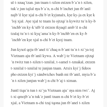
ul t-xnaq´tzan. jun tnam t-xilen extzen b´a´n t-xilen,
tuk´e jun tajlal nya b´a´n, n-chi b´inchet jun tb´anil
najb´il kye xjal n-chi b´et kyjunalx, kye ky-ja ex kye k
´loj xjal. Aye xjal te tnam lu ojtzqi´n kywitz tu´n ky-b
´inchb´en ky-k´ulb´il extzen tkyaqil amb´il n-chi
tzalaj tu´n t-xi kyq´ama´n ky-b´inchb´en ex ky-b
´inchb´en kye xjal n-chi b´et kyoj tnam.
Jun kyxol qeju tb´anel ti´chaq n-b´ant tu´n t-xi´ya toj
Vietnam aju tb´anil kywa. A wab´j te Vietnam ojtzqi
´n twitz tun t-xilen t-xmilal, t-samel t-xmakal, extzen
t-xmilal t-xmilal te junjun tnam. Atxix kyi´j fideos
pho extzen kyi´j sándwiches banh mi tb´anil, myia b´a
´n t-xilen junjun wab´j n-chi b´aj t-ximan.
Juntl tiqu´n tun t-xi´ya Vietnam aju´ nya nim twi´. Aj
t-xi qmojb´a´n tuk´e juntl tnam n-chi b´et ky-b´et
xjal, a Vietnam n-chi tzaj tqona jun tb´anel t-xilen