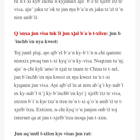
tu´n t-xi kyb´incha´n kyjunalx aju´ b´e te xjelb´itz te
visa, aju´ jaku tz´ok te jun nya b´a´n ex jaku tz´el ti´n
nim amb´il.
Q´onxa jun visa tuk´il jun xjal b´a´n t-xilen
: jun b
´inchb´en nya kwest:
Toj juntl plaj, aye ajb´el b´a´n ky-b´i´n n-chi qaninte
nimxix pwaq tun t-xi kyq´o´n ky-visa. Noqtzun tu´nj,
aju´ n-chi kyk´amo´n xjal te tnam te China te t-xel,
jun b´inchb´en nya kwest ex nya kwest tu´n t-xi
kyqanin jun visa. Aye ajb´el lu at nim ab´q´i ky-nab´l
ex ky-nab´l ti´j ky-b´inchb´en kyi´j xjelb´itz te visa,
extzen b´i´n kye tza´n tten tu´n t-xi q´o´n amb´il te t-
xjelb´itza. Exttzen, n-chi kyq´o´n junjen onb´il toj
internet qa at jun t-xjelb´itza moqa jun t-xim.
Jun aq´untl t-xilen kye visas jun rat: