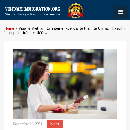
Home
»
Visa te Vietnam toj internet kye xjal te tnam te China: Tkyaqil ti
´chaq il ti´j tu´n tok tb´i´na
September 10, 2024
Mam