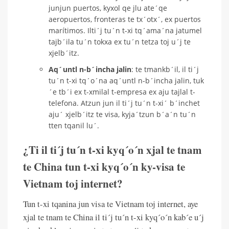
junjun puertos, kyxol qe jlu ate´qe
aeropuertos, fronteras te tx´otx´, ex puertos
marítimos. Ilti´j tu´n t-xi tq´ama´na jatumel
tajb´ila tu´n tokxa ex tu´n tetza toj u´j te
xjelb´itz.
Aq´untl n-b´incha jalin
: te tmankb´il, il ti´j
tu´n t-xi tq´o´na aq´untl n-b´incha jalin, tuk
´e tb´i ex t-xmilal t-empresa ex aju tajlal t-
telefona. Atzun jun il ti´j tu´n t-xi´ b´inchet
aju´ xjelb´itz te visa, kyja´tzun b´a´n tu´n
tten tqanil lu´.
¿Ti il ti´j tu´n t-xi kyq´o´n xjal te tnam
te China tun t-xi kyq´o´n ky-visa te
Vietnam toj internet?
Tun t-xi tqanina jun visa te Vietnam toj internet, aye
xjal te tnam te China il ti´j tu´n t-xi kyq´o´n kab´e u´j