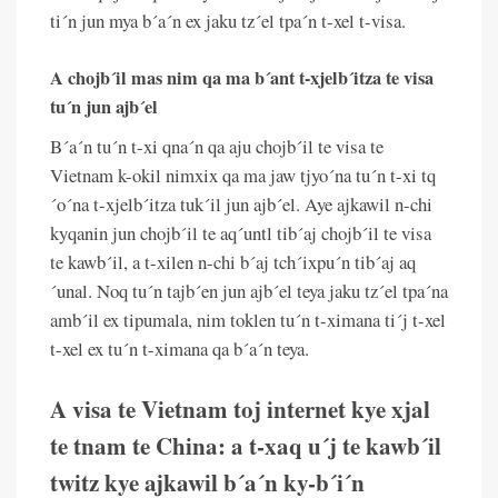
ti´n jun mya b´a´n ex jaku tz´el tpa´n t-xel t-visa.
A chojb´il mas nim qa ma b´ant t-xjelb´itza te visa
tu´n jun ajb´el
B´a´n tu´n t-xi qna´n qa aju chojb´il te visa te
Vietnam k-okil nimxix qa ma jaw tjyo´na tu´n t-xi tq
´o´na t-xjelb´itza tuk´il jun ajb´el. Aye ajkawil n-chi
kyqanin jun chojb´il te aq´untl tib´aj chojb´il te visa
te kawb´il, a t-xilen n-chi b´aj tch´ixpu´n tib´aj aq
´unal. Noq tu´n tajb´en jun ajb´el teya jaku tz´el tpa´na
amb´il ex tipumala, nim toklen tu´n t-ximana ti´j t-xel
t-xel ex tu´n t-ximana qa b´a´n teya.
A visa te Vietnam toj internet kye xjal
te tnam te China: a t-xaq u´j te kawb´il
twitz kye ajkawil b´a´n ky-b´i´n