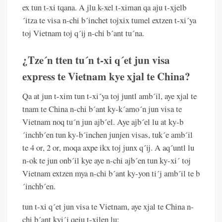
ex tun t-xi tqana. A jlu k-xel t-ximan qa aju t-xjelb
´itza te visa n-chi b´inchet tojxix tumel extzen t-xi´ya
toj Vietnam toj q´ij n-chi b´ant tu´na.
¿Tze´n tten tu´n t-xi q´et jun visa
express te Vietnam kye xjal te China?
Qa at jun t-xim tun t-xi´ya toj juntl amb´il, aye xjal te
tnam te China n-chi b´ant ky-k´amo´n jun visa te
Vietnam noq tu´n jun ajb´el. Aye ajb´el lu at ky-b
´inchb´en tun ky-b´inchen junjen visas, tuk´e amb´il
te 4 or, 2 or, moqa axpe ikx toj junx q´ij. A aq´untl lu
n-ok te jun onb´il kye aye n-chi ajb´en tun ky-xi´ toj
Vietnam extzen mya n-chi b´ant ky-yon ti´j amb´il te b
´inchb´en.
tun t-xi q´et jun visa te Vietnam, aye xjal te China n-
chi b´ant kyi´j qeju t-xilen lu: