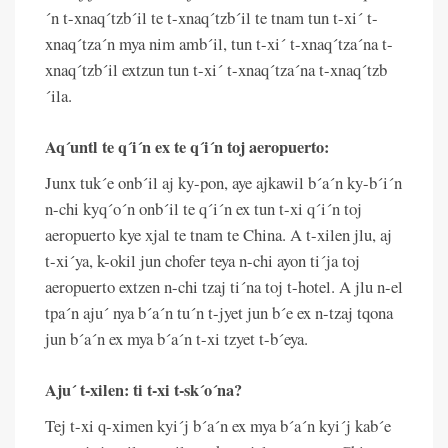
´n t-xnaq´tzb´il te t-xnaq´tzb´il te tnam tun t-xi´ t-
xnaq´tza´n mya nim amb´il, tun t-xi´ t-xnaq´tza´na t-
xnaq´tzb´il extzun tun t-xi´ t-xnaq´tza´na t-xnaq´tzb
´ila.
Aq´untl te q´i´n ex te q´i´n toj aeropuerto:
Junx tuk´e onb´il aj ky-pon, aye ajkawil b´a´n ky-b´i´n
n-chi kyq´o´n onb´il te q´i´n ex tun t-xi q´i´n toj
aeropuerto kye xjal te tnam te China. A t-xilen jlu, aj
t-xi´ya, k-okil jun chofer teya n-chi ayon ti´ja toj
aeropuerto extzen n-chi tzaj ti´na toj t-hotel. A jlu n-el
tpa´n aju´ nya b´a´n tu´n t-jyet jun b´e ex n-tzaj tqona
jun b´a´n ex mya b´a´n t-xi tzyet t-b´eya.
Aju´ t-xilen: ti t-xi t-sk´o´na?
Tej t-xi q-ximen kyi´j b´a´n ex mya b´a´n kyi´j kab´e