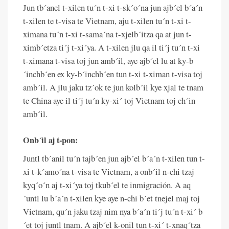
Jun tb´anel t-xilen tu´n t-xi t-sk´o´na jun ajb´el b´a´n
t-xilen te t-visa te Vietnam, aju t-xilen tu´n t-xi t-
ximana tu´n t-xi t-sama´na t-xjelb´itza qa at jun t-
ximb´etza ti´j t-xi´ya. A t-xilen jlu qa il ti´j tu´n t-xi
t-ximana t-visa toj jun amb´il, aye ajb´el lu at ky-b
´inchb´en ex ky-b´inchb´en tun t-xi t-ximan t-visa toj
amb´il. A jlu jaku tz´ok te jun kolb´il kye xjal te tnam
te China aye il ti´j tu´n ky-xi´ toj Vietnam toj ch´in
amb´il.
Onb´il aj t-pon:
Juntl tb´anil tu´n tajb´en jun ajb´el b´a´n t-xilen tun t-
xi t-k´amo´na t-visa te Vietnam, a onb´il n-chi tzaj
kyq´o´n aj t-xi´ya toj tkub´el te inmigración. A aq
´untl lu b´a´n t-xilen kye aye n-chi b´et tnejel maj toj
Vietnam, qu´n jaku tzaj nim nya b´a´n ti´j tu´n t-xi´ b
´et toj juntl tnam. A ajb´el k-onil tun t-xi´ t-xnaq´tza