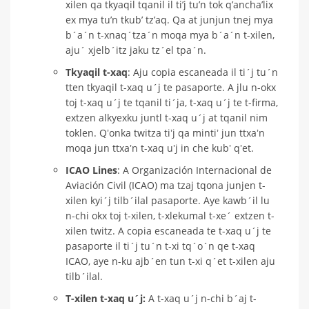
xilen qa tkyaqil tqanil il ti’j tu’n tok q’ancha’lix
ex mya tu’n tkub’ tz’aq. Qa at junjun tnej mya
b´a´n t-xnaq´tza´n moqa mya b´a´n t-xilen,
aju´ xjelb´itz jaku tz´el tpa´n.
Tkyaqil t-xaq
: Aju copia escaneada il ti´j tu´n
tten tkyaqil t-xaq u´j te pasaporte. A jlu n-okx
toj t-xaq u´j te tqanil ti´ja, t-xaq u´j te t-firma,
extzen alkyexku juntl t-xaq u´j at tqanil nim
toklen. Qʼonka twitza tiʼj qa mintiʼ jun ttxaʼn
moqa jun ttxaʼn t-xaq uʼj in che kubʼ qʼet.
ICAO Lines
: A Organización Internacional de
Aviación Civil (ICAO) ma tzaj tqona junjen t-
xilen kyi´j tilb´ilal pasaporte. Aye kawb´il lu
n-chi okx toj t-xilen, t-xlekumal t-xe´ extzen t-
xilen twitz. A copia escaneada te t-xaq u´j te
pasaporte il ti´j tu´n t-xi tq´o´n qe t-xaq
ICAO, aye n-ku ajb´en tun t-xi q´et t-xilen aju
tilb´ilal.
T-xilen t-xaq u´j:
A t-xaq u´j n-chi b´aj t-