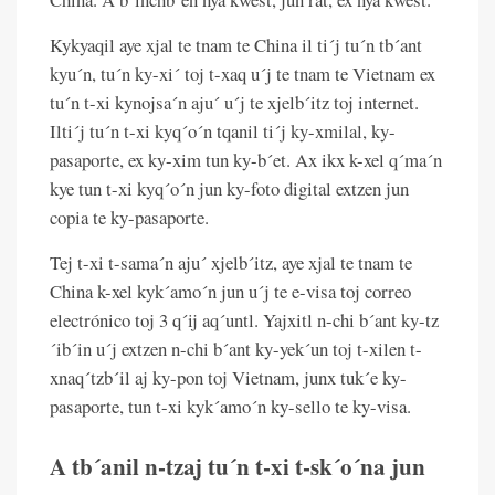
Kykyaqil aye xjal te tnam te China il ti´j tu´n tb´ant
kyu´n, tu´n ky-xi´ toj t-xaq u´j te tnam te Vietnam ex
tu´n t-xi kynojsa´n aju´ u´j te xjelb´itz toj internet.
Ilti´j tu´n t-xi kyq´o´n tqanil ti´j ky-xmilal, ky-
pasaporte, ex ky-xim tun ky-b´et. Ax ikx k-xel q´ma´n
kye tun t-xi kyq´o´n jun ky-foto digital extzen jun
copia te ky-pasaporte.
Tej t-xi t-sama´n aju´ xjelb´itz, aye xjal te tnam te
China k-xel kyk´amo´n jun u´j te e-visa toj correo
electrónico toj 3 q´ij aq´untl. Yajxitl n-chi b´ant ky-tz
´ib´in u´j extzen n-chi b´ant ky-yek´un toj t-xilen t-
xnaq´tzb´il aj ky-pon toj Vietnam, junx tuk´e ky-
pasaporte, tun t-xi kyk´amo´n ky-sello te ky-visa.
A tb´anil n-tzaj tu´n t-xi t-sk´o´na jun