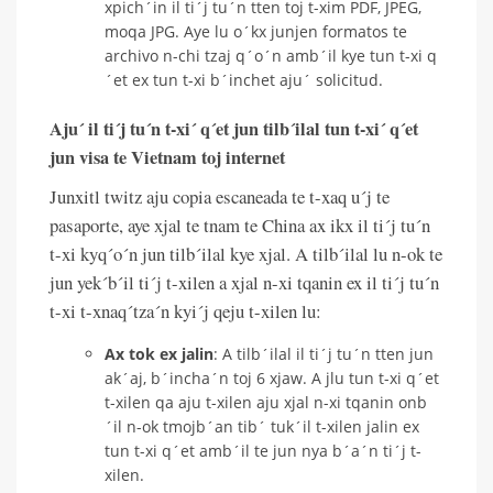
xpich´in il ti´j tu´n tten toj t-xim PDF, JPEG,
moqa JPG. Aye lu o´kx junjen formatos te
archivo n-chi tzaj q´o´n amb´il kye tun t-xi q
´et ex tun t-xi b´inchet aju´ solicitud.
Aju´ il ti´j tu´n t-xi´ q´et jun tilb´ilal tun t-xi´ q´et
jun visa te Vietnam toj internet
Junxitl twitz aju copia escaneada te t-xaq u´j te
pasaporte, aye xjal te tnam te China ax ikx il ti´j tu´n
t-xi kyq´o´n jun tilb´ilal kye xjal. A tilb´ilal lu n-ok te
jun yek´b´il ti´j t-xilen a xjal n-xi tqanin ex il ti´j tu´n
t-xi t-xnaq´tza´n kyi´j qeju t-xilen lu:
Ax tok ex jalin
: A tilb´ilal il ti´j tu´n tten jun
ak´aj, b´incha´n toj 6 xjaw. A jlu tun t-xi q´et
t-xilen qa aju t-xilen aju xjal n-xi tqanin onb
´il n-ok tmojb´an tib´ tuk´il t-xilen jalin ex
tun t-xi q´et amb´il te jun nya b´a´n ti´j t-
xilen.