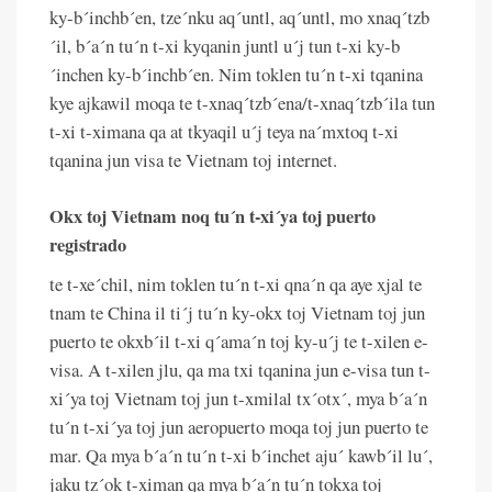
ky-b´inchb´en, tze´nku aq´untl, aq´untl, mo xnaq´tzb
´il, b´a´n tu´n t-xi kyqanin juntl u´j tun t-xi ky-b
´inchen ky-b´inchb´en. Nim toklen tu´n t-xi tqanina
kye ajkawil moqa te t-xnaq´tzb´ena/t-xnaq´tzb´ila tun
t-xi t-ximana qa at tkyaqil u´j teya na´mxtoq t-xi
tqanina jun visa te Vietnam toj internet.
Okx toj Vietnam noq tu´n t-xi´ya toj puerto
registrado
te t-xe´chil, nim toklen tu´n t-xi qna´n qa aye xjal te
tnam te China il ti´j tu´n ky-okx toj Vietnam toj jun
puerto te okxb´il t-xi q´ama´n toj ky-u´j te t-xilen e-
visa. A t-xilen jlu, qa ma txi tqanina jun e-visa tun t-
xi´ya toj Vietnam toj jun t-xmilal tx´otx´, mya b´a´n
tu´n t-xi´ya toj jun aeropuerto moqa toj jun puerto te
mar. Qa mya b´a´n tu´n t-xi b´inchet aju´ kawb´il lu´,
jaku tz´ok t-ximan qa mya b´a´n tu´n tokxa toj