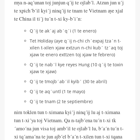
mya n-aq´unan toj junjun q´ij te ojlab´l. Atzun jun u´j
te xpich´b´il kyi´j ninq´ij te tnam te Vietnam aye xjal
te China il ti´j tu´n t-xi ky-b´i´n:
Q´ij te ak´aj ab´q´i (1 te enero)
Tet Holiday (aye q´ij n-chi ch´expaj tza´n t-
xilen t-xilen xjaw extzun n-chi kub´ tz´aq toj
xjaw te enero exttzen toj xjaw te febrero)
Q´ij te nab´l kye reyes Hung (10 q´ij te toxin
xjaw te xjaw)
Q´ij te tmojb´ab´il kyib´ (30 te abril)
Q´ij te aq´untl (1 te mayo)
Q´ij te tnam (2 te septiembre)
nim toklen tun t-ximana kyi´j ninq´ij lu aj t-ximana
tun t-xi´ya toj Vietnam. Qa n-tajb´ena tu´n t-xi tk
´amo´na jun visa toj amb´il te ojlab´l lu, b´a´n tu´n t-
xi tq´ama´na te jun ajb´el b´a´n t-xilen tun t-xi tqana