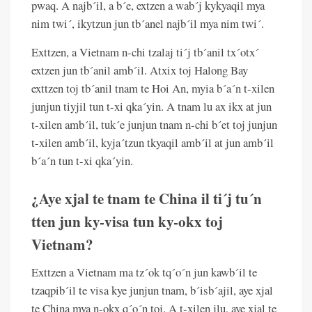
pwaq. A najb´il, a b´e, extzen a wab´j kykyaqil mya
nim twi´, ikytzun jun tb´anel najb´il mya nim twi´.
Exttzen, a Vietnam n-chi tzalaj ti´j tb´anil tx´otx´
extzen jun tb´anil amb´il. Atxix toj Halong Bay
exttzen toj tb´anil tnam te Hoi An, myia b´a´n t-xilen
junjun tiyjil tun t-xi qka´yin. A tnam lu ax ikx at jun
t-xilen amb´il, tuk´e junjun tnam n-chi b´et toj junjun
t-xilen amb´il, kyja´tzun tkyaqil amb´il at jun amb´il
b´a´n tun t-xi qka´yin.
¿Aye xjal te tnam te China il ti´j tu´n
tten jun ky-visa tun ky-okx toj
Vietnam?
Exttzen a Vietnam ma tz´ok tq´o´n jun kawb´il te
tzaqpib´il te visa kye junjun tnam, b´isb´ajil, aye xjal
te China mya n-okx q´o´n toj. A t-xilen jlu, aye xjal te