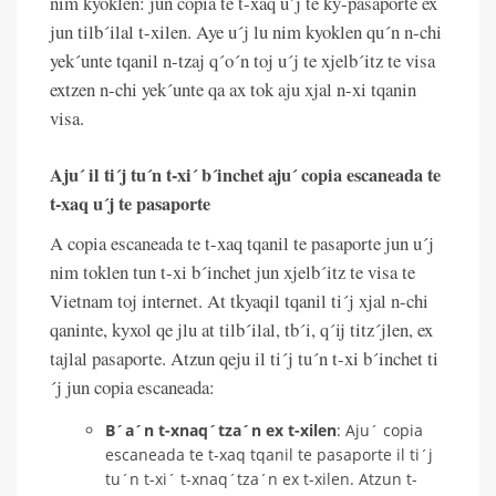
nim kyoklen: jun copia te t-xaq u´j te ky-pasaporte ex
jun tilb´ilal t-xilen. Aye u´j lu nim kyoklen qu´n n-chi
yek´unte tqanil n-tzaj q´o´n toj u´j te xjelb´itz te visa
extzen n-chi yek´unte qa ax tok aju xjal n-xi tqanin
visa.
Aju´ il ti´j tu´n t-xi´ b´inchet aju´ copia escaneada te
t-xaq u´j te pasaporte
A copia escaneada te t-xaq tqanil te pasaporte jun u´j
nim toklen tun t-xi b´inchet jun xjelb´itz te visa te
Vietnam toj internet. At tkyaqil tqanil ti´j xjal n-chi
qaninte, kyxol qe jlu at tilb´ilal, tb´i, q´ij titz´jlen, ex
tajlal pasaporte. Atzun qeju il ti´j tu´n t-xi b´inchet ti
´j jun copia escaneada:
B´a´n t-xnaq´tza´n ex t-xilen
: Aju´ copia
escaneada te t-xaq tqanil te pasaporte il ti´j
tu´n t-xi´ t-xnaq´tza´n ex t-xilen. Atzun t-