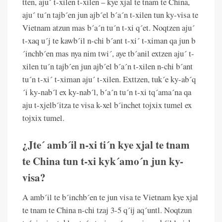
tten, aju´ t-xilen t-xilen – kye xjal te tnam te China,
aju´ tu´n tajb´en jun ajb´el b´a´n t-xilen tun ky-visa te
Vietnam atzun mas b´a´n tu´n t-xi q´et. Noqtzen aju´
t-xaq u´j te kawb´il n-chi b´ant t-xi´ t-ximan qa jun b
´inchb´en mas nya nim twi´, aye tb´anil extzen aju´ t-
xilen tu´n tajb´en jun ajb´el b´a´n t-xilen n-chi b´ant
tu´n t-xi´ t-ximan aju´ t-xilen. Exttzen, tuk´e ky-ab´q
´i ky-nab´l ex ky-nab´l, b´a´n tu´n t-xi tq´ama´na qa
aju t-xjelb´itza te visa k-xel b´inchet tojxix tumel ex
tojxix tumel.
¿Jte´ amb´il n-xi ti´n kye xjal te tnam
te China tun t-xi kyk´amo´n jun ky-
visa?
A amb´il te b´inchb´en te jun visa te Vietnam kye xjal
te tnam te China n-chi tzaj 3-5 q´ij aq´untl. Noqtzun