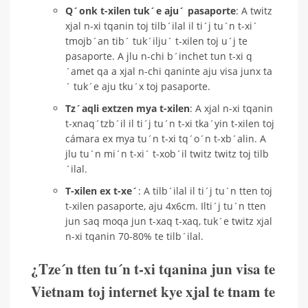
Q´onk t-xilen tuk´e aju´ pasaporte
: A twitz
xjal n-xi tqanin toj tilb´ilal il ti´j tu´n t-xi´
tmojb´an tib´ tuk´ilju´ t-xilen toj u´j te
pasaporte. A jlu n-chi b´inchet tun t-xi q
´amet qa a xjal n-chi qaninte aju visa junx ta
´ tuk´e aju tku´x toj pasaporte.
Tz´aqli extzen mya t-xilen
: A xjal n-xi tqanin
t-xnaq´tzb´il il ti´j tu´n t-xi tka´yin t-xilen toj
cámara ex mya tu´n t-xi tq´o´n t-xb´alin. A
jlu tu´n mi´n t-xi´ t-xob´il twitz twitz toj tilb
´ilal.
T-xilen ex t-xe´
: A tilb´ilal il ti´j tu´n tten toj
t-xilen pasaporte, aju 4x6cm. Ilti´j tu´n tten
jun saq moqa jun t-xaq t-xaq, tuk´e twitz xjal
n-xi tqanin 70-80% te tilb´ilal.
¿Tze´n tten tu´n t-xi tqanina jun visa te
Vietnam toj internet kye xjal te tnam te