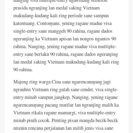
prasida ngranjing lan medal saking Vietnam
makudang-kudang kali ring periode sane sampun
katentuang. Contonyane, yening ragane madue visa
single-entry sane manggeh 90 rahina, ragane dados
ngeranjing ka Vietnam apisan lan nongos ngantos 90
rahina. Nanging, yening ragane madue visa multiple-
entry sane berlaku 90 rahina, ragane dados ngeranjing
lan medal saking Vietnam makudang-kudang kali ring
90 rahina.
Majeng ring warga Cina sane ngarencanayang jagi
ngrauhin Vietnam ring galah sane cendet, visa single-
entry minab sampun jangkep. Nanging, yening ragane
ngarencanayang pacang matilar lan ngranjing malih ka
Vietnam rikala ragane mamargi, visa multiple-entry
minab pinih cocok. Penting pisan mangda becik-becik
nitenin rencana perjalanan lan milih jenis visa sane