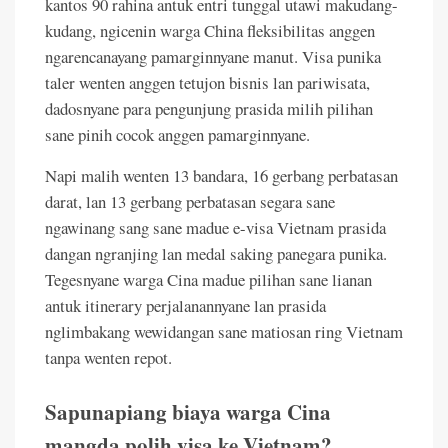
kantos 90 rahina antuk entri tunggal utawi makudang-
kudang, ngicenin warga China fleksibilitas anggen
ngarencanayang pamarginnyane manut. Visa punika
taler wenten anggen tetujon bisnis lan pariwisata,
dadosnyane para pengunjung prasida milih pilihan
sane pinih cocok anggen pamarginnyane.
Napi malih wenten 13 bandara, 16 gerbang perbatasan
darat, lan 13 gerbang perbatasan segara sane
ngawinang sang sane madue e-visa Vietnam prasida
dangan ngranjing lan medal saking panegara punika.
Tegesnyane warga Cina madue pilihan sane lianan
antuk itinerary perjalanannyane lan prasida
nglimbakang wewidangan sane matiosan ring Vietnam
tanpa wenten repot.
Sapunapiang biaya warga Cina
mangda polih visa ke Vietnam?