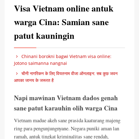
Visa Vietnam online antuk
warga Cina: Samian sane
patut kauningin
Chinani borokni bagwi Vietnam visa online:
Jotono saimanna nangnai
चीनी नागरिकन के लिए वियतनाम वीजा ऑनलाइन: सब कुछ जवन
आपका जानय के जरूरत है
Napi mawinan Vietnam dados genah
sane patut karauhin olih warga Cina
Vietnam madue akeh sane prasida kaaturang majeng
ring para pengunjungnyane. Negara puniki aman lan
ramah, antuk tingkat kriminalitas sane rendah,