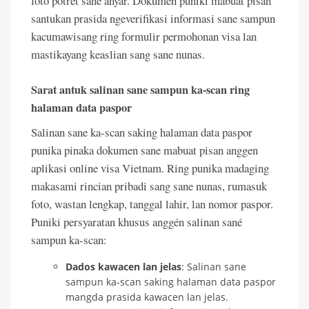
foto potret sane anyar. Dokumen puniki mabuat pisan
santukan prasida ngeverifikasi informasi sane sampun
kacumawisang ring formulir permohonan visa lan
mastikayang keaslian sang sane nunas.
Sarat antuk salinan sane sampun ka-scan ring
halaman data paspor
Salinan sane ka-scan saking halaman data paspor
punika pinaka dokumen sane mabuat pisan anggen
aplikasi online visa Vietnam. Ring punika madaging
makasami rincian pribadi sang sane nunas, rumasuk
foto, wastan lengkap, tanggal lahir, lan nomor paspor.
Puniki persyaratan khusus anggén salinan sané
sampun ka-scan:
Dados kawacen lan jelas
: Salinan sane
sampun ka-scan saking halaman data paspor
mangda prasida kawacen lan jelas.