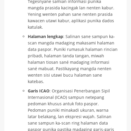
Tegesnyane samian informasi punika
mangda prasida kacingak lan nenten kabur.
Yening wenten pahan sane nenten prasida
kawacen utawi kabur, aplikasi punika dados
katulak.
Halaman lengkap
: Salinan sane sampun ka-
scan mangda madaging makasami halaman
data paspor. Puniki rumasuk halaman rincian
pribadi, halaman tanda tangan, miwah
halaman tiosan sané madaging informasi
sané mabuat. Pastikayang mangda nenten
wenten sisi utawi bucu halaman sane
katebas.
Garis ICAO
: Organisasi Penerbangan Sipil
Internasional (ICAO) sampun netepang
pedoman khusus antuk foto paspor.
Pedoman puniki minakadi ukuran, warna
latar belakang, lan ekspresi wajah. Salinan
sane sampun ka-scan ring halaman data
paspor punika pastika madaging garis-garis