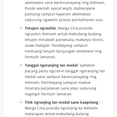
akomodasi sane karencanayang ring Vietnam.
Puniki wantah syarat wajib, dadosnyane
pastiang sampun kapesen akomodasi
sadurung ngawitin proses permohonan visa.
Tetujon ngrauhin
: Warga Cina prasida
ngrauhin Vietnam antuk makudang-kudang
tetujon minakadi pariwisata, makarya, bisnis,
utawi malajah. Pastikayang sampun
nentuang tatujon kunjungan semetone ring
formulir lamaran.
Tanggal ngeranjing lan medal
: Sameton
pacang perlu ngicenin tanggal ngeranjing lan
medal sane sampun karencanayang ring
Vietnam. Pastikayang sampun madue
itinerary perjalanan sane jelas sadurung
nagingin formulir lamaran.
Titik ngranjing lan medal sane kaaptiang
:
Warga Cina prasida ngranjing ka Vietnam
malarapan antuk makudang-kudang