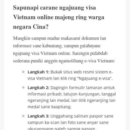
Sapunapi carane ngajuang visa
Vietnam online majeng ring warga
negara Cina?
Mangkin sampun madue makasami dokumen lan
informasi sane kabuatang, sampun galahnyane
ngajuang visa Vietnam online. Sarengin pidabdab
sederana puniki anggén ngamolihang e-visa Vietnam:
Langkah 1:
Bukak situs web resmi sistem e-
visa Vietnam lan klik ring “Ngajuang e-visa”.
Langkah 2:
Dagingin formulir lamaran antuk
informasi pribadi, tatujon kunjungan, tanggal
ngeranjing lan medal, lan titik ngeranjing lan
medal sane kaaptiang.
Langkah 3:
Unggahang salinan paspor sane
sampun ka-scan lan foto sane anyar sane
ukurannyane pateh sareng paspor.