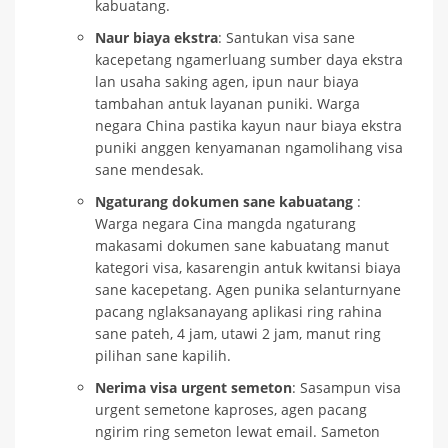
kabuatang.
Naur biaya ekstra
: Santukan visa sane
kacepetang ngamerluang sumber daya ekstra
lan usaha saking agen, ipun naur biaya
tambahan antuk layanan puniki. Warga
negara China pastika kayun naur biaya ekstra
puniki anggen kenyamanan ngamolihang visa
sane mendesak.
Ngaturang dokumen sane kabuatang
:
Warga negara Cina mangda ngaturang
makasami dokumen sane kabuatang manut
kategori visa, kasarengin antuk kwitansi biaya
sane kacepetang. Agen punika selanturnyane
pacang nglaksanayang aplikasi ring rahina
sane pateh, 4 jam, utawi 2 jam, manut ring
pilihan sane kapilih.
Nerima visa urgent semeton
: Sasampun visa
urgent semetone kaproses, agen pacang
ngirim ring semeton lewat email. Sameton