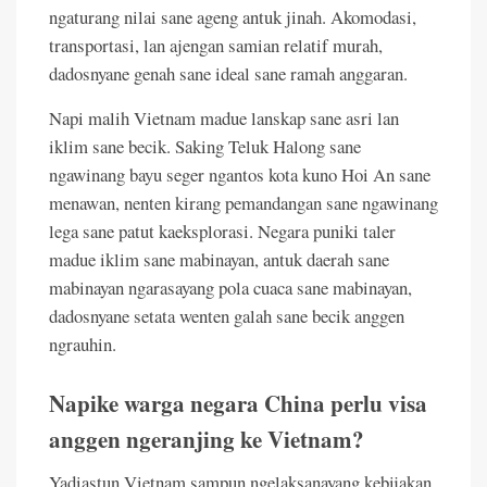
ngaturang nilai sane ageng antuk jinah. Akomodasi,
transportasi, lan ajengan samian relatif murah,
dadosnyane genah sane ideal sane ramah anggaran.
Napi malih Vietnam madue lanskap sane asri lan
iklim sane becik. Saking Teluk Halong sane
ngawinang bayu seger ngantos kota kuno Hoi An sane
menawan, nenten kirang pemandangan sane ngawinang
lega sane patut kaeksplorasi. Negara puniki taler
madue iklim sane mabinayan, antuk daerah sane
mabinayan ngarasayang pola cuaca sane mabinayan,
dadosnyane setata wenten galah sane becik anggen
ngrauhin.
Napike warga negara China perlu visa
anggen ngeranjing ke Vietnam?
Yadiastun Vietnam sampun ngelaksanayang kebijakan