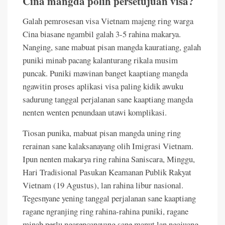
Cina mangda polih persetujuan visa?
Galah pemrosesan visa Vietnam majeng ring warga
Cina biasane ngambil galah 3-5 rahina makarya.
Nanging, sane mabuat pisan mangda kauratiang, galah
puniki minab pacang kalanturang rikala musim
puncak. Puniki mawinan banget kaaptiang mangda
ngawitin proses aplikasi visa paling kidik awuku
sadurung tanggal perjalanan sane kaaptiang mangda
nenten wenten penundaan utawi komplikasi.
Tiosan punika, mabuat pisan mangda uning ring
rerainan sane kalaksanayang olih Imigrasi Vietnam.
Ipun nenten makarya ring rahina Saniscara, Minggu,
Hari Tradisional Pasukan Keamanan Publik Rakyat
Vietnam (19 Agustus), lan rahina libur nasional.
Tegesnyane yening tanggal perjalanan sane kaaptiang
ragane ngranjing ring rahina-rahina puniki, ragane
minab perlu ngarencanayang sane manut lan ngajuang