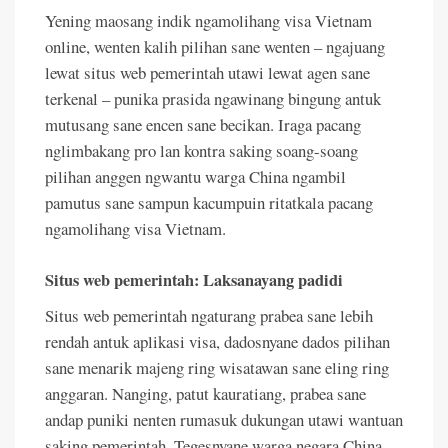
Yening maosang indik ngamolihang visa Vietnam
online, wenten kalih pilihan sane wenten – ngajuang
lewat situs web pemerintah utawi lewat agen sane
terkenal – punika prasida ngawinang bingung antuk
mutusang sane encen sane becikan. Iraga pacang
nglimbakang pro lan kontra saking soang-soang
pilihan anggen ngwantu warga China ngambil
pamutus sane sampun kacumpuin ritatkala pacang
ngamolihang visa Vietnam.
Situs web pemerintah: Laksanayang padidi
Situs web pemerintah ngaturang prabea sane lebih
rendah antuk aplikasi visa, dadosnyane dados pilihan
sane menarik majeng ring wisatawan sane eling ring
anggaran. Nanging, patut kauratiang, prabea sane
andap puniki nenten rumasuk dukungan utawi wantuan
saking pemerintah. Tegesnyane warga negara China