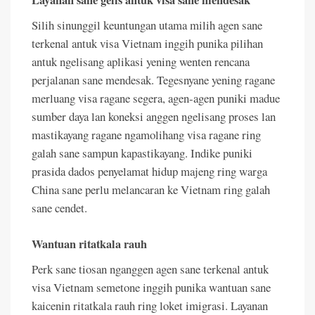
Layanan sane gelis antuk visa sane mendesak
Silih sinunggil keuntungan utama milih agen sane
terkenal antuk visa Vietnam inggih punika pilihan
antuk ngelisang aplikasi yening wenten rencana
perjalanan sane mendesak. Tegesnyane yening ragane
merluang visa ragane segera, agen-agen puniki madue
sumber daya lan koneksi anggen ngelisang proses lan
mastikayang ragane ngamolihang visa ragane ring
galah sane sampun kapastikayang. Indike puniki
prasida dados penyelamat hidup majeng ring warga
China sane perlu melancaran ke Vietnam ring galah
sane cendet.
Wantuan ritatkala rauh
Perk sane tiosan nganggen agen sane terkenal antuk
visa Vietnam semetone inggih punika wantuan sane
kaicenin ritatkala rauh ring loket imigrasi. Layanan