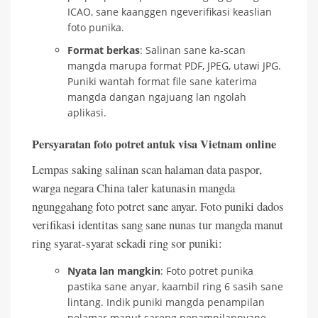
ICAO, sane kaanggen ngeverifikasi keaslian
foto punika.
Format berkas
: Salinan sane ka-scan
mangda marupa format PDF, JPEG, utawi JPG.
Puniki wantah format file sane katerima
mangda dangan ngajuang lan ngolah
aplikasi.
Persyaratan foto potret antuk visa Vietnam online
Lempas saking salinan scan halaman data paspor,
warga negara China taler katunasin mangda
ngunggahang foto potret sane anyar. Foto puniki dados
verifikasi identitas sang sane nunas tur mangda manut
ring syarat-syarat sekadi ring sor puniki:
Nyata lan mangkin
: Foto potret punika
pastika sane anyar, kaambil ring 6 sasih sane
lintang. Indik puniki mangda penampilan
pelamar manut sareng penampilannyane