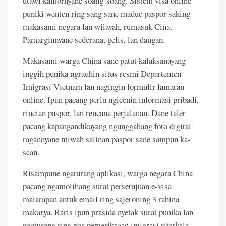
utawi kantornyane soang-soang. Sistem visa online
puniki wenten ring sang sane madue paspor saking
makasami negara lan wilayah, rumasuk Cina.
Pamarginnyane sederana, gelis, lan dangan.
Makasami warga China sane patut kalaksanayang
inggih punika ngrauhin situs resmi Departemen
Imigrasi Vietnam lan nagingin formulir lamaran
online. Ipun pacang perlu ngicenin informasi pribadi,
rincian paspor, lan rencana perjalanan. Dane taler
pacang kapangandikayang ngunggahang foto digital
ragannyane miwah salinan paspor sane sampun ka-
scan.
Risampune ngaturang aplikasi, warga negara China
pacang ngamolihang surat persetujuan e-visa
malarapan antuk email ring sajeroning 3 rahina
makarya. Raris ipun prasida nyetak surat punika lan
ngaturang ring pos pemeriksaan imigrasi ritatkala