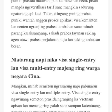
puniki prasida mauwah, punika mawinan becik pisan
mangda ngeverifikasi tarif sané mangkin sadurung
ngaturang aplikasi. Taler, elingang yening prabea
puniki wantah anggen proses aplikasi visa kemanten
lan nenten ngranjing prabea tambahan sane minab
pacang kalaksanayang, sakadi prabea layanan saking
agen utawi prabea perjalanan nuju lan saking kedutaan
besar.
Nlatarang napi nika visa single-entry
lan visa multi-entry majeng ring warga
negara Cina.
Mangkin, minab semeton ngrasayang napi pabinayan
visa single-entry lan multiple-entry. Visa single-entry
ngawinang semeton prasida ngranjing ka Vietnam
apisan lan meneng ring galah sane sampun katentuang,
nanging visa multiple-entry ngawinang semeton