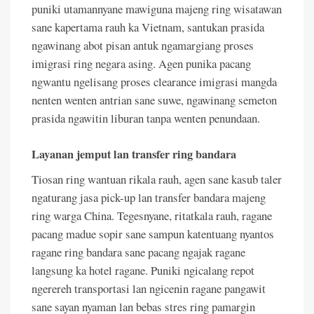
puniki utamannyane mawiguna majeng ring wisatawan
sane kapertama rauh ka Vietnam, santukan prasida
ngawinang abot pisan antuk ngamargiang proses
imigrasi ring negara asing. Agen punika pacang
ngwantu ngelisang proses clearance imigrasi mangda
nenten wenten antrian sane suwe, ngawinang semeton
prasida ngawitin liburan tanpa wenten penundaan.
Layanan jemput lan transfer ring bandara
Tiosan ring wantuan rikala rauh, agen sane kasub taler
ngaturang jasa pick-up lan transfer bandara majeng
ring warga China. Tegesnyane, ritatkala rauh, ragane
pacang madue sopir sane sampun katentuang nyantos
ragane ring bandara sane pacang ngajak ragane
langsung ka hotel ragane. Puniki ngicalang repot
ngerereh transportasi lan ngicenin ragane pangawit
sane sayan nyaman lan bebas stres ring pamargin