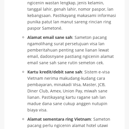
ngicenin wastan lengkap, jenis kelamin,
tanggal lahir, genah lahir, nomor paspor, lan
kebangsaan. Pastikayang makasami informasi
punika patut lan manut sareng rincian ring
paspor Sametoné.
Alamat email sane sah
: Sameton pacang
ngamolihang surat persetujuan visa lan
pemberitahuan penting sane lianan lewat
email, dadosnyane pastiang ngicenin alamat
email sane sah sane rutin semeton cek.
Kartu kredit/debit sane sah
: Sistem e-visa
Vietnam nerima makudang-kudang cara
pembayaran, minakadi Visa, Master, JCB,
Diner Club, Amex, Union Pay, miwah sane
lianan. Pastikayang kartu ragane sah lan
madue dana sane cukup anggen nutupin
biaya visa.
Alamat sementara ring Vietnam
: Sameton
pacang perlu ngicenin alamat hotel utawi