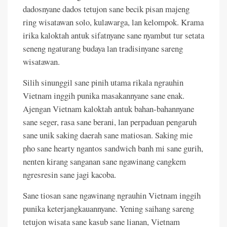
dadosnyane dados tetujon sane becik pisan majeng
ring wisatawan solo, kulawarga, lan kelompok. Krama
irika kaloktah antuk sifatnyane sane nyambut tur setata
seneng ngaturang budaya lan tradisinyane sareng
wisatawan.
Silih sinunggil sane pinih utama rikala ngrauhin
Vietnam inggih punika masakannyane sane enak.
Ajengan Vietnam kaloktah antuk bahan-bahannyane
sane seger, rasa sane berani, lan perpaduan pengaruh
sane unik saking daerah sane matiosan. Saking mie
pho sane hearty ngantos sandwich banh mi sane gurih,
nenten kirang sanganan sane ngawinang cangkem
ngresresin sane jagi kacoba.
Sane tiosan sane ngawinang ngrauhin Vietnam inggih
punika keterjangkauannyane. Yening saihang sareng
tetujon wisata sane kasub sane lianan, Vietnam