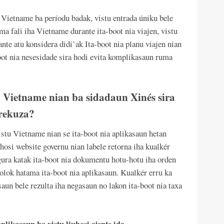
a Vietname ba períodu badak, vistu entrada úniku bele
ama fali iha Vietname durante ita-boot nia viajen, vistu
ante atu konsidera didi’ak Ita-boot nia planu viajen nian
boot nia nesesidade sira hodi evita komplikasaun ruma
u Vietname nian ba sidadaun Xinés sira
 rekuza?
istu Vietname nian se ita-boot nia aplikasaun hetan
hosi website governu nian labele retorna iha kualkér
gura katak ita-boot nia dokumentu hotu-hotu iha orden
 molok hatama ita-boot nia aplikasaun. Kualkér erru ka
saun bele rezulta iha negasaun no lakon ita-boot nia taxa