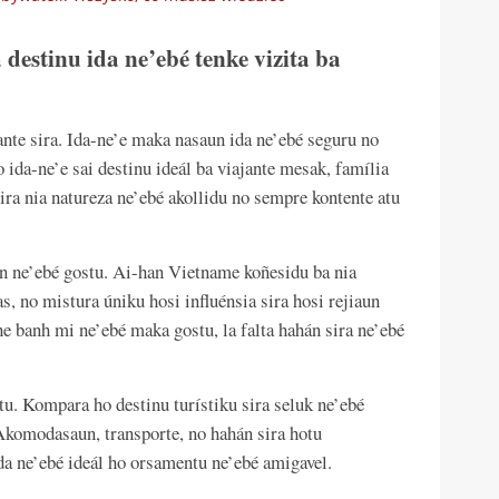
stinu ida ne’ebé tenke vizita ba
ante sira. Ida-ne’e maka nasaun ida ne’ebé seguru no
o ida-ne’e sai destinu ideál ba viajante mesak, família
sira nia natureza ne’ebé akollidu no sempre kontente atu
.
n ne’ebé gostu. Ai-han Vietname koñesidu ba nia
s, no mistura úniku hosi influénsia sira hosi rejiaun
e banh mi ne’ebé maka gostu, la falta hahán sira ne’ebé
u. Kompara ho destinu turístiku sira seluk ne’ebé
Akomodasaun, transporte, no hahán sira hotu
ida ne’ebé ideál ho orsamentu ne’ebé amigavel.