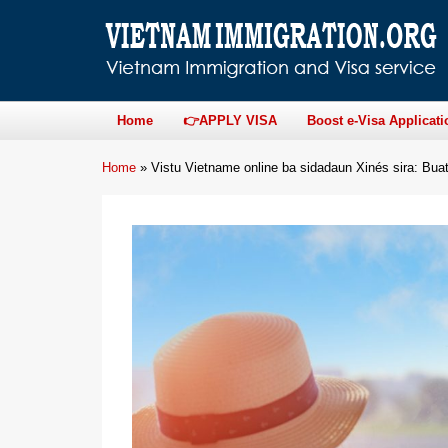
Home
👉APPLY VISA
Boost e-Visa Applicati
Home
»
Vistu Vietname online ba sidadaun Xinés sira: Buat