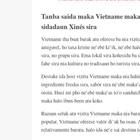
Tanba saida maka Vietname maka de
sidadaun Xinés sira
Vietname iha buat barak atu oferese ba nia vizit
amigavel, ho taxa krime ne’ebé ki’ik, ne’ebé hal
sira, no grupu sira. Ema lokál sira koñesidu ba 
fahe sira nia kultura no tradisaun ho turista sira
Destake ida hosi vizita Vietname maka nia hahá
ingrediente fresku sira, sabór sira ne’ebé maka’a
oioin. Husi mi pho ne’ebé maka’as to’o sanduích
maka halo ibun-been atu koko.
Razaun seluk atu vizita Vietname maka nia barat
popular, Vietname oferese valór di’ak ba osan. 
relativamente baratu, halo ida-ne’e sai destinu 