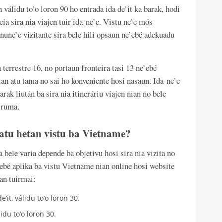
válidu to’o loron 90 ho entrada ida de’it ka barak, hodi
eia sira nia viajen tuir ida-ne’e. Vistu ne’e mós
nune’e vizitante sira bele hili opsaun ne’ebé adekuadu
 terrestre 16, no portaun fronteira tasi 13 ne’ebé
ian atu tama no sai ho konveniente hosi nasaun. Ida-ne’e
rak liután ba sira nia itineráriu viajen nian no bele
 ruma.
 atu hetan vistu ba Vietname?
bele varia depende ba objetivu hosi sira nia vizita no
e’ebé aplika ba vistu Vietname nian online hosi website
an tuirmai:
it, válidu to’o loron 30.
du to’o loron 30.