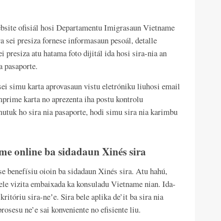
ebsite ofisiál hosi Departamentu Imigrasaun Vietname
a sei presiza fornese informasaun pesoál, detalle
i presiza atu hatama foto dijitál ida hosi sira-nia an
a pasaporte.
ei simu karta aprovasaun vistu eletróniku liuhosi email
imprime karta no aprezenta iha postu kontrolu
utuk ho sira nia pasaporte, hodi simu sira nia karimbu
name online ba sidadaun Xinés sira
e benefísiu oioin ba sidadaun Xinés sira. Atu hahú,
bele vizita embaixada ka konsuladu Vietname nian. Ida-
ritóriu sira-neʼe. Sira bele aplika de’it ba sira nia
prosesu ne’e sai konveniente no efisiente liu.