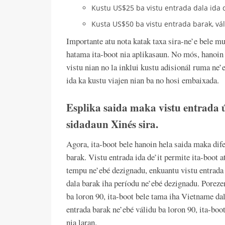
Kustu US$25 ba vistu entrada dala ida de’
Kusta US$50 ba vistu entrada barak, váli
Importante atu nota katak taxa sira-ne’e bele mu
hatama ita-boot nia aplikasaun. No mós, hanoin n
vistu nian no la inklui kustu adisionál ruma ne’e
ida ka kustu viajen nian ba no hosi embaixada.
Esplika saida maka vistu entrada 
sidadaun Xinés sira.
Agora, ita-boot bele hanoin hela saida maka difer
barak. Vistu entrada ida de’it permite ita-boot 
tempu ne’ebé dezignadu, enkuantu vistu entrada
dala barak iha períodu ne’ebé dezignadu. Porezem
ba loron 90, ita-boot bele tama iha Vietname dala
entrada barak ne’ebé válidu ba loron 90, ita-boo
nia laran.