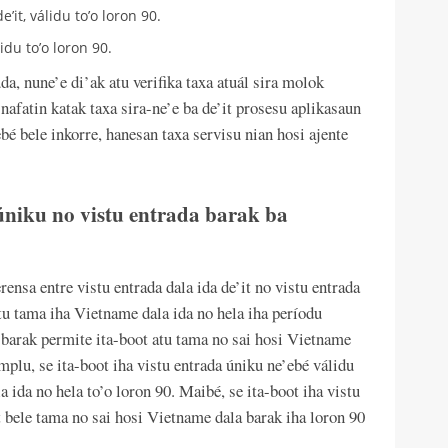
it, válidu to’o loron 90.
du to’o loron 90.
da, nune’e di’ak atu verifika taxa atuál sira molok
afatin katak taxa sira-ne’e ba de’it prosesu aplikasaun
bé bele inkorre, hanesan taxa servisu nian hosi ajente
úniku no vistu entrada barak ba
ensa entre vistu entrada dala ida de’it no vistu entrada
atu tama iha Vietname dala ida no hela iha períodu
 barak permite ita-boot atu tama no sai hosi Vietname
plu, se ita-boot iha vistu entrada úniku ne’ebé válidu
 ida no hela to’o loron 90. Maibé, se ita-boot iha vistu
t bele tama no sai hosi Vietname dala barak iha loron 90