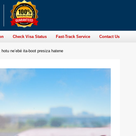
on
Check Visa Status
Fast-Track Service
Contact Us
 hotu ne’ebé ita-boot presiza hatene