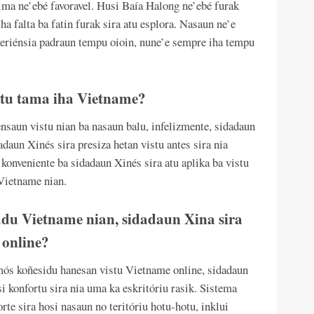
ima ne’ebé favoravel. Husi Baía Halong ne’ebé furak
ha falta ba fatin furak sira atu esplora. Nasaun ne’e
periénsia padraun tempu oioin, nune’e sempre iha tempu
 atu tama iha Vietname?
saun vistu nian ba nasaun balu, infelizmente, sidadaun
dadaun Xinés sira presiza hetan vistu antes sira nia
konveniente ba sidadaun Xinés sira atu aplika ba vistu
 Vietname nian.
du Vietname nian, sidadaun Xina sira
 online?
mós koñesidu hanesan vistu Vietname online, sidadaun
si konfortu sira nia uma ka eskritóriu rasik. Sistema
orte sira hosi nasaun no teritóriu hotu-hotu, inklui