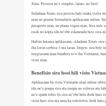
Xina. Prosesu ne’e simples, lalais, no fásil.
Sidadaun Xinés sira presiza halo maka vizita w
nian no prenxe formuláriu aplikasaun online. Sir
pasaporte nian, no planu viajen nian. Sira mós se
rasik no kópia ida ne’ebé eskaneadu hosi sira-ni
Hafoin hatama aplikasaun, sidadaun Xinés sira s
iha loron serbisu 3 nia laran. Depois sira bele 
imigrasaun nian bainhira to’o iha Vietname, ham
vistu nian.
Benefísiu sira hosi hili vistu Viet
Aplikasaun ba vistu Vietname nian online oferes
ida-ne’e poupa sira nia tempu no esforsu atu la
neʼe ajuda tebes ba sira neʼebé hela dook husi esk
vistu husi sira nia uma ka eskritóriu, hodi halo 