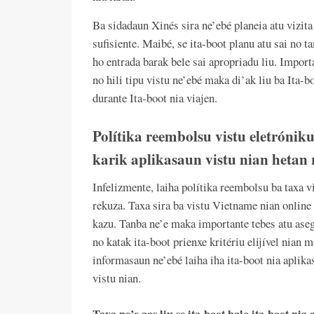
Ba sidadaun Xinés sira ne’ebé planeia atu vizit
sufisiente. Maibé, se ita-boot planu atu sai no t
ho entrada barak bele sai apropriadu liu. Import
no hili tipu vistu ne’ebé maka di’ak liu ba Ita-
durante Ita-boot nia viajen.
Polítika reembolsu vistu eletrónik
karik aplikasaun vistu nian hetan
Infelizmente, laiha polítika reembolsu ba taxa v
rekuza. Taxa sira ba vistu Vietname nian online 
kazu. Tanba ne’e maka importante tebes atu ase
no katak ita-boot prienxe kritériu elijível nian
informasaun ne’ebé laiha iha ita-boot nia aplika
vistu nian.