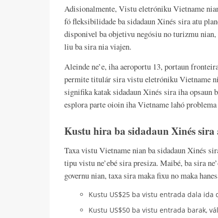
Adisionalmente, Vistu eletróniku Vietname nian 
fó fleksibilidade ba sidadaun Xinés sira atu plan
disponivel ba objetivu negósiu no turizmu nian, 
liu ba sira nia viajen.
Aleinde ne’e, iha aeroportu 13, portaun fronteira
permite titulár sira vistu eletróniku Vietname n
signifika katak sidadaun Xinés sira iha opsaun ba
esplora parte oioin iha Vietname lahó problema
Kustu hira ba sidadaun Xinés sira
Taxa vistu Vietname nian ba sidadaun Xinés sira 
tipu vistu ne’ebé sira presiza. Maibé, ba sira n
governu nian, taxa sira maka fixu no maka hanes
Kustu US$25 ba vistu entrada dala ida de’
Kustu US$50 ba vistu entrada barak, váli