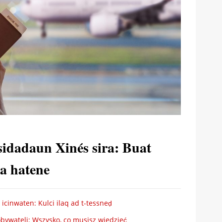
sidadaun Xinés sira: Buat
za hatene
cinwaten: Kulci ilaq ad t-tessneḍ
bywateli: Wszysko, co musisz wiedzieć