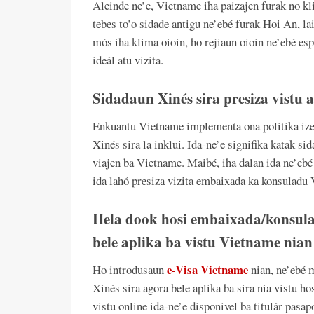
Aleinde ne’e, Vietname iha paizajen furak no kl
tebes to’o sidade antigu ne’ebé furak Hoi An, lai
mós iha klima oioin, ho rejiaun oioin ne’ebé es
ideál atu vizita.
Sidadaun Xinés sira presiza vistu
Enkuantu Vietname implementa ona polítika izen
Xinés sira la inklui. Ida-ne’e signifika katak si
viajen ba Vietname. Maibé, iha dalan ida ne’ebé 
ida lahó presiza vizita embaixada ka konsuladu
Hela dook hosi embaixada/konsula
bele aplika ba vistu Vietname nian
e-Visa Vietname
Ho introdusaun
nian, ne’ebé 
Xinés sira agora bele aplika ba sira nia vistu ho
vistu online ida-ne’e disponivel ba titulár pasap