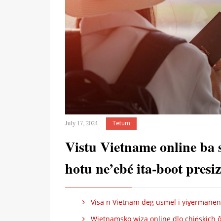
July 17, 2024
Tetum
Vistu Vietname online ba 
hotu ne’ebé ita-boot presi
Visa n Vietnam deg usmel i yiɣermanen i
Wietnamsko wiza online dlo chińskich ô