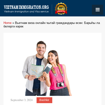
Home
»
Вьетнам виза онлайн ҡытай граждандары өсөн: Барыһы ла
белергә кәрәк
September 3, 2024
Bashkir