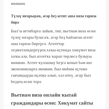
мөмкин.
Түләү юғарыраҡ, әгәр һеҙ агент аша виза ғариза
бирә
Был’ы иғтибарға лайыҡ, тип, вьетнам виза өсөн
түләү юғары буласаҡ, әгәр һеҙ һайлаған агент
аша ғариза бирергә. Агенттар
хеҙмәтләндереүҙең хаҡы өҫтөндә хөкүмәт виза
хаҡы ала, был агентҡа ҡарап төрлөсә булыуы
мөмкин. Агент ҡулланыу һеҙгә ваҡыт һәм көс
экономияларға мөмкин, был мөһим өҫтәмә
сығымдарҙы иҫәпкә алып, хәл итеү, әгәр был
һеҙҙең өсөн тора.
Вьетнам виза онлайн ҡытай
граждандары өсөн: Хөкүмәт сайты