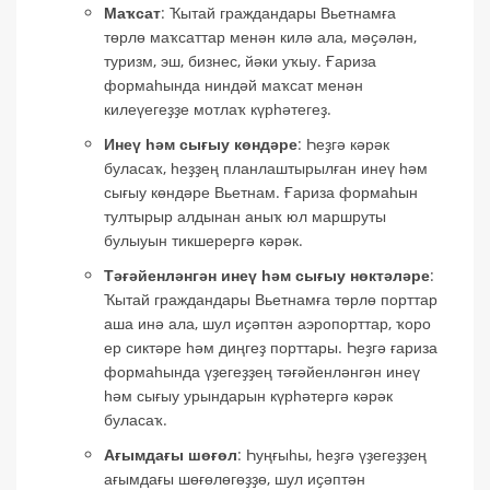
Маҡсат
: Ҡытай граждандары Вьетнамға
төрлө маҡсаттар менән килә ала, мәҫәлән,
туризм, эш, бизнес, йәки уҡыу. Ғариза
формаһында ниндәй маҡсат менән
килеүегеҙҙе мотлаҡ күрһәтегеҙ.
Инеү һәм сығыу көндәре
: Һеҙгә кәрәк
буласаҡ, һеҙҙең планлаштырылған инеү һәм
сығыу көндәре Вьетнам. Ғариза формаһын
тултырыр алдынан аныҡ юл маршруты
булыуын тикшерергә кәрәк.
Тәғәйенләнгән инеү һәм сығыу нөктәләре
:
Ҡытай граждандары Вьетнамға төрлө порттар
аша инә ала, шул иҫәптән аэропорттар, ҡоро
ер сиктәре һәм диңгеҙ порттары. Һеҙгә ғариза
формаһында үҙегеҙҙең тәғәйенләнгән инеү
һәм сығыу урындарын күрһәтергә кәрәк
буласаҡ.
Ағымдағы шөғөл
: Һуңғыһы, һеҙгә үҙегеҙҙең
ағымдағы шөғөлөгөҙҙө, шул иҫәптән