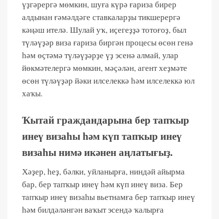
үҙгәрергә мөмкин, шуға күрә ғариза бирер
алдынан ғәмәлдәге ставкаларҙы тикшерергә
кәңәш ителә. Шулай уҡ, иҫегеҙҙә тотоғоҙ, был
түләүҙәр виза ғариза биргән процесы өсөн генә
һәм өҫтәмә түләүҙәрҙе үҙ эсенә алмай, улар
йөкмәтелергә мөмкин, мәҫәлән, агент хеҙмәте
өсөн түләүҙәр йәки илселеккә һәм илселеккә юл
хаҡы.
Ҡытай граждандарына бер тапҡыр
инеү визаһы һәм күп тапҡыр инеү
визаһы нимә икәнен аңлатығыҙ.
Хәҙер, һеҙ, бәлки, уйланырға, ниндәй айырма
бар, бер тапҡыр инеү һәм күп инеү виза. Бер
тапҡыр инеү визаһы вьетнамға бер тапҡыр инеү
һәм билдәләнгән ваҡыт эсендә ҡалырға