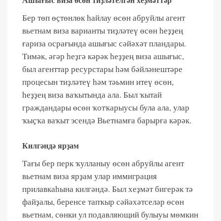
Ашығыс виза өсөн тиҙләтелгән хеҙмәттәр
Бер төп өҫтөнлөк һайлау өсөн абруйлы агент
вьетнам виза варианты тиҙләтеү өсөн һеҙҙең
ғариза осрағында ашығыс сәйәхәт пландары.
Тимәк, әгәр һеҙгә кәрәк һеҙҙең виза ашығыс,
был агенттар ресурстары һәм бәйләнештәре
процесын тиҙләтеү һәм тәьмин итеү өсөн,
һеҙҙең виза ваҡытында ала. Был ҡытай
граждандары өсөн ҡотҡарыусы була ала, улар
ҡыҫҡа ваҡыт эсендә Вьетнамға барырға кәрәк.
Килгәндә ярҙам
Тағы бер перк ҡулланыу өсөн абруйлы агент
вьетнам виза ярҙам улар иммиграция
прилавкаһына килгәндә. Был хеҙмәт бигерәк тә
файҙалы, беренсе тапҡыр сәйәхәтселәр өсөн
вьетнам, сөнки ул подавляющий булыуы мөмкин