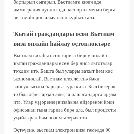
баҫтырып сығарып, Вьетнамға килгәндә
иммиграция пунктында паспорты менән бергә
виза мөһөрөн алыу өсөн күрһәтә ала.
Ҡытай граждандары өсөн Вьетнам
виза онлайн һайлау өҫтөнлөктәре
Вьетнам визаһы өсөн ғариза биреү онлайн
ҡытай граждандары өсөн бер нисә льготалар
тәҡдим итә. Башта был уларҙы ваҡыт һәм көс
экономиялай, Вьетнам илселегенә йәки
консуллығына барырға тура килә. Был бигерәк
тә был офистарҙан алыҫта йәшәгәндәргә ярҙам
итә. Улар үҙҙәренең визаһына өйҙәренән йәки
офисынан ғына ғариза бирә ала, был процесты
уңайлыраҡ һәм һөҙөмтәлерәк итә.
Өҫтәүенә, вьетнам электрон виза ғәмәлдә 90