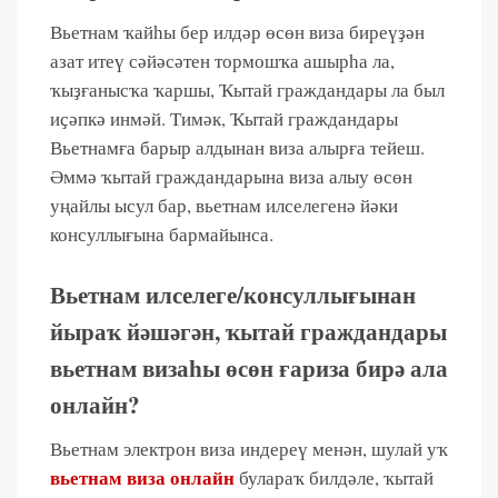
Вьетнам ҡайһы бер илдәр өсөн виза биреүҙән
азат итеү сәйәсәтен тормошҡа ашырһа ла,
ҡыҙғанысҡа ҡаршы, Ҡытай граждандары ла был
иҫәпкә инмәй. Тимәк, Ҡытай граждандары
Вьетнамға барыр алдынан виза алырға тейеш.
Әммә ҡытай граждандарына виза алыу өсөн
уңайлы ысул бар, вьетнам илселегенә йәки
консуллығына бармайынса.
Вьетнам илселеге/консуллығынан
йыраҡ йәшәгән, ҡытай граждандары
вьетнам визаһы өсөн ғариза бирә ала
онлайн?
Вьетнам электрон виза индереү менән, шулай уҡ
вьетнам виза онлайн
булараҡ билдәле, ҡытай