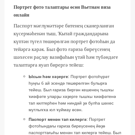
Портрет фото талаптары өсөн Вьетнам виза
онлайн
Паспорт мәғлүмәттәре битенең сканерланған
күсермәһенән тыш, Ҡытай граждандарына
күптән түгел төшөрөлгән портрет фотоһын да
тейәргә кәрәк. Был фото ғариза биреүсенең
шәхесен раҫлау вазифаһын үтәй һәм түбәндәге
талаптарға яуап бирергә тейеш:
Ысын һәм хәҙерге
: Портрет фотоһүрәт
һуңғы 6 ай эсендә төшөрөлгән булырға
тейеш. Был ғариза биргән кешенең тышҡы
ҡиәфәте уларҙы хәҙерге тышҡы ҡиәфәтенә
тап килтерһен һәм ниндәй ҙә булһа шәхес
мутлыҡҡа юл ҡуймау өсөн.
Паспорт менән тап килергә
: Портрет
фотоһындағы ғариза биреүсенең йөҙө
паспорттағыһы менән тап килергә тейеш. Был