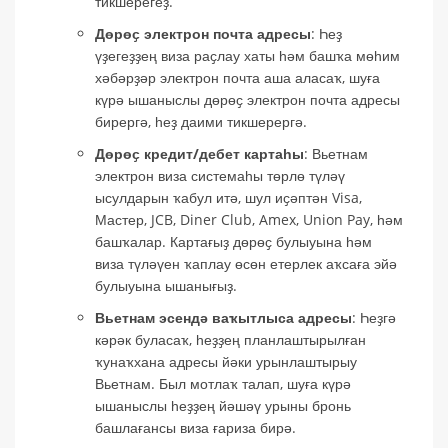
тикшерегеҙ.
Дөрөҫ электрон почта адресы
: Һеҙ
үҙегеҙҙең виза раҫлау хаты һәм башҡа мөһим
хәбәрҙәр электрон почта аша аласаҡ, шуға
күрә ышаныслы дөрөҫ электрон почта адресы
бирергә, һеҙ даими тикшерергә.
Дөрөҫ кредит/дебет картаһы
: Вьетнам
электрон виза системаһы төрлө түләү
ысулдарын ҡабул итә, шул иҫәптән Visa,
Мастер, JCB, Diner Club, Amex, Union Pay, һәм
башҡалар. Картағыҙ дөрөҫ булыуына һәм
виза түләүен ҡаплау өсөн етерлек аҡсаға эйә
булыуына ышанығыҙ.
Вьетнам эсендә ваҡытлыса адресы
: Һеҙгә
кәрәк буласаҡ, һеҙҙең планлаштырылған
ҡунаҡхана адресы йәки урынлаштырыу
Вьетнам. Был мотлаҡ талап, шуға күрә
ышаныслы һеҙҙең йәшәү урыны бронь
башлағансы виза ғариза бирә.