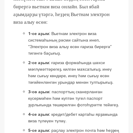
бирергә вьетнам виза онлайн. Был ябай
аҙымдарҙы үтәргә, һеҙҙең Вьетнам электрон
виза алыу өсөн:
1-се аҙым
: Вьетнам электрон виза
системаһының рәсми сайтына инеп,
“Электрон виза алыу өсөн ғариза бирергә”
тигәнгә баҫығыҙ.
2-се аҙым
: ғариза формаһында шәхси
мәғлүмәттәрегеҙ, килгән маҡсатығыҙ, инеү
һәм сығыу көндәре, инеү һәм сығыу өсөн
тәғәйенләнгән урындар менән тултырығыҙ.
3-сө аҙым
: паспорттың сканерланған
күсермәһен һәм күптән түгел паспорт
ҙурлығында төшөрөлгән фотоһүрәтте тейәгеҙ.
4-се аҙым
: кредит/дебет картаһы ярҙамында
виза түләүен түләү.
5-се аҙым
: раҫлау электрон почта һәм һеҙҙең