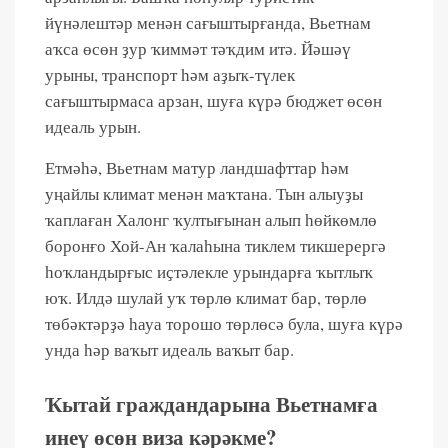
йүнәлештәр менән сағыштырғанда, Вьетнам
аҡса өсөн ҙур ҡиммәт тәҡдим итә. Йәшәү
урыны, транспорт һәм аҙыҡ-түлек
сағыштырмаса арзан, шуға күрә бюджет өсөн
идеаль урын.
Етмәһә, Вьетнам матур ландшафттар һәм
уңайлы климат менән маҡтана. Тын алыуҙы
ҡаплаған Халонг ҡултығынан алып һөйкөмлө
боронғо Хой-Ан ҡалаһына тиклем тикшерергә
һоҡландырғыс иҫтәлекле урындарға ҡытлыҡ
юҡ. Илдә шулай уҡ төрлө климат бар, төрлө
төбәктәрҙә һауа торошо төрлөсә була, шуға күрә
унда һәр ваҡыт идеаль ваҡыт бар.
Ҡытай граждандарына Вьетнамға
инеү өсөн виза кәрәкме?