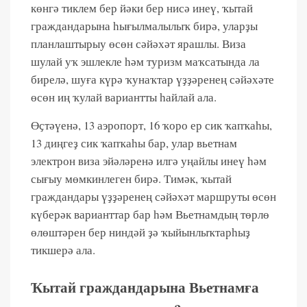
көнгә тиклем бер йәки бер нисә инеү, ҡытай
граждандарына һығылмалылыҡ бирә, уларҙы
планлаштырыу өсөн сәйәхәт ярашлы. Виза
шулай уҡ эшлекле һәм туризм маҡсатында ла
бирелә, шуға күрә ҡунаҡтар үҙҙәренең сәйәхәте
өсөн иң ҡулай вариантты һайлай ала.
Өҫтәүенә, 13 аэропорт, 16 ҡоро ер сик ҡапҡаһы,
13 диңгеҙ сик ҡапҡаһы бар, улар вьетнам
электрон виза эйәләренә илгә уңайлы инеү һәм
сығыу мөмкинлеген бирә. Тимәк, ҡытай
граждандары үҙҙәренең сәйәхәт маршруты өсөн
күберәк варианттар бар һәм Вьетнамдың төрлө
өлөштәрен бер ниндәй ҙә ҡыйынлыҡтарһыҙ
тикшерә ала.
Ҡытай граждандарына Вьетнамға