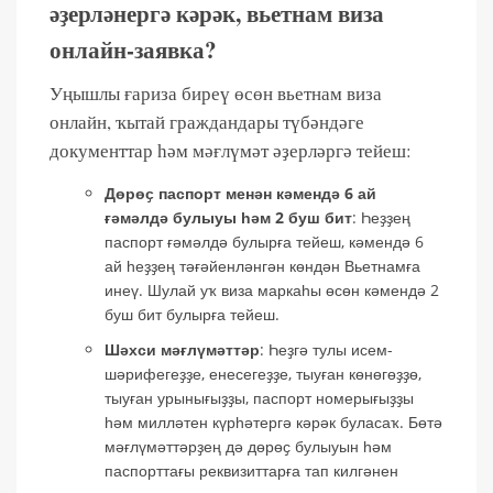
әҙерләнергә кәрәк, вьетнам виза
онлайн-заявка?
Уңышлы ғариза биреү өсөн вьетнам виза
онлайн, ҡытай граждандары түбәндәге
документтар һәм мәғлүмәт әҙерләргә тейеш:
Дөрөҫ паспорт менән кәмендә 6 ай
ғәмәлдә булыуы һәм 2 буш бит
: Һеҙҙең
паспорт ғәмәлдә булырға тейеш, кәмендә 6
ай һеҙҙең тәғәйенләнгән көндән Вьетнамға
инеү. Шулай уҡ виза маркаһы өсөн кәмендә 2
буш бит булырға тейеш.
Шәхси мәғлүмәттәр
: Һеҙгә тулы исем-
шәрифегеҙҙе, енесегеҙҙе, тыуған көнөгөҙҙө,
тыуған урынығыҙҙы, паспорт номерығыҙҙы
һәм милләтен күрһәтергә кәрәк буласаҡ. Бөтә
мәғлүмәттәрҙең дә дөрөҫ булыуын һәм
паспорттағы реквизиттарға тап килгәнен