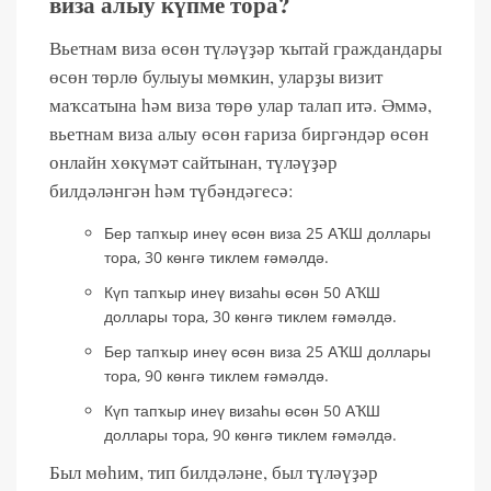
виза алыу күпме тора?
Вьетнам виза өсөн түләүҙәр ҡытай граждандары
өсөн төрлө булыуы мөмкин, уларҙы визит
маҡсатына һәм виза төрө улар талап итә. Әммә,
вьетнам виза алыу өсөн ғариза биргәндәр өсөн
онлайн хөкүмәт сайтынан, түләүҙәр
билдәләнгән һәм түбәндәгесә:
Бер тапҡыр инеү өсөн виза 25 АҠШ доллары
тора, 30 көнгә тиклем ғәмәлдә.
Күп тапҡыр инеү визаһы өсөн 50 АҠШ
доллары тора, 30 көнгә тиклем ғәмәлдә.
Бер тапҡыр инеү өсөн виза 25 АҠШ доллары
тора, 90 көнгә тиклем ғәмәлдә.
Күп тапҡыр инеү визаһы өсөн 50 АҠШ
доллары тора, 90 көнгә тиклем ғәмәлдә.
Был мөһим, тип билдәләне, был түләүҙәр