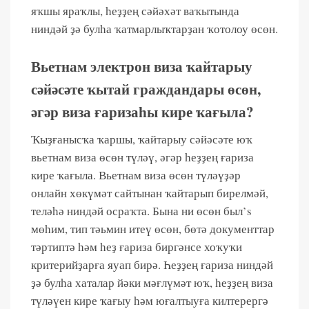
яҡшы яраҡлы, һеҙҙең сәйәхәт ваҡытында
ниндәй ҙә булһа ҡатмарлыҡтарҙан ҡотолоу өсөн.
Вьетнам электрон виза ҡайтарыу
сәйәсәте ҡытай граждандары өсөн,
әгәр виза ғаризаһы кире ҡағыла?
Ҡыҙғанысҡа ҡаршы, ҡайтарыу сәйәсәте юҡ
вьетнам виза өсөн түләү, әгәр һеҙҙең ғариза
кире ҡағыла. Вьетнам виза өсөн түләүҙәр
онлайн хөкүмәт сайтынан ҡайтарып бирелмәй,
теләһә ниндәй осраҡта. Бына ни өсөн был’s
мөһим, тип тәьмин итеү өсөн, бөтә документтар
тәртиптә һәм һеҙ ғариза биргәнсе хоҡуҡи
критерийҙарға яуап бирә. Һеҙҙең ғариза ниндәй
ҙә булһа хаталар йәки мәғлүмәт юҡ, һеҙҙең виза
түләүен кире ҡағыу һәм юғалтыуға килтерергә