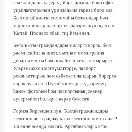
граждандары хәҙер үҙ йорттарында йәки офис
уңайлыҡтарынан үҙ визаһына ғариза бирә ала.
Был онлайн-виза системаһы бөтә илдәр һәм
территориялар паспорты эйәләре, шул иҫәптән
Ҡытай. Процесс ябай, тиҙ һәм еңел.
Бөтә ҡытай граждандары эшләргә кәрәк, был
рәсми сайтына инеп, вьетнам иммиграция
департаменты һәм онлайн-анкета тултырырға.
Уларға шәхси мәғлүмәттәрҙе, паспорт
реквизиттарын һәм сәйәхәт пландарын бирергә
кәрәк буласаҡ. Шулай уҡ уларға үҙҙәренең
һанлы фотоһын һәм паспортының сканер
күсермәһен һалырға кәрәк буласаҡ.
Ғариза биргәндән һуң, Ҡытай граждандары
электрон виза раҫлау хаты электрон почта аша 3
эш көнө эсендә аласаҡ. Артабан улар хатты