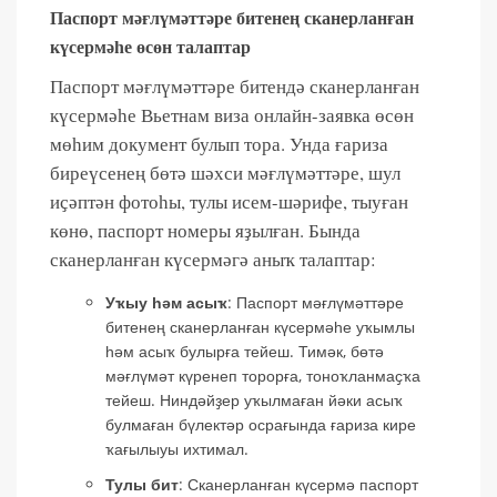
Паспорт мәғлүмәттәре битенең сканерланған
күсермәһе өсөн талаптар
Паспорт мәғлүмәттәре битендә сканерланған
күсермәһе Вьетнам виза онлайн-заявка өсөн
мөһим документ булып тора. Унда ғариза
биреүсенең бөтә шәхси мәғлүмәттәре, шул
иҫәптән фотоһы, тулы исем-шәрифе, тыуған
көнө, паспорт номеры яҙылған. Бында
сканерланған күсермәгә аныҡ талаптар:
Уҡыу һәм асыҡ
: Паспорт мәғлүмәттәре
битенең сканерланған күсермәһе уҡымлы
һәм асыҡ булырға тейеш. Тимәк, бөтә
мәғлүмәт күренеп торорға, тоноҡланмаҫҡа
тейеш. Ниндәйҙер уҡылмаған йәки асыҡ
булмаған бүлектәр осрағында ғариза кире
ҡағылыуы ихтимал.
Тулы бит
: Сканерланған күсермә паспорт