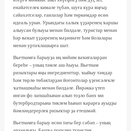
енәйәтселек кимәле түбән, шуға күрә яңғыҙ
сәйәхәтселәр, ғаиләләр һәм төркөмдәр өсөн
идеаль урын. Урындағы халыҡ үҙҙәренең ҡаршы
алыусан булыуы менән билдәле, туристар менән
һәр ваҡыт үҙҙәренең мәҙәниәте һәм йолалары
менән уртаҡлашырға шат.
Вьетнамға барыуҙа иң мөһим ваҡиғаларҙан
береһе – уның тәмле аш-һыуы. Вьетнам
ризыҡтары яңы ингредиенттар, ҡыйыу тәмдәр
һәм төрлө төбәктәрҙән йоғонтолар үҙенсәлекле
ҡатнашмаһы менән билдәле. Йөрәккә үтеп
ингән фо лапшаһынан алып тоҙло банх ми
бутербродтарына тиклем һынап ҡарарға ауыҙҙы
йәмләндерерлек ризыҡтар ҙа етешмәй.
Вьетнамға барыу өсөн тағы бер сәбәп – уның
арзанлығы. Башҡа популяр туристик