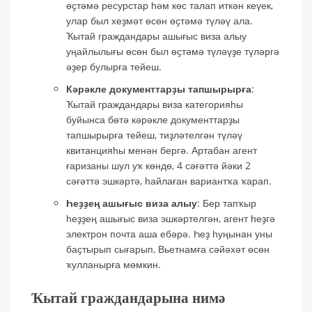
өҫтәмә ресурстар һәм көс талап иткән кеүек,
улар был хеҙмәт өсөн өҫтәмә түләү ала.
Ҡытай граждандары ашығыс виза алыу
уңайлылығы өсөн был өҫтәмә түләүҙе түләргә
әҙер булырға тейеш.
Кәрәкле документтарҙы тапшырырға
:
Ҡытай граждандары виза категорияһы
буйынса бөтә кәрәкле документтарҙы
тапшырырға тейеш, тиҙләтелгән түләү
квитанцияһы менән бергә. Артабан агент
ғаризаны шул уҡ көндө, 4 сәғәттә йәки 2
сәғәттә эшкәртә, һайлаған вариантҡа ҡарап.
Һеҙҙең ашығыс виза алыу
: Бер тапҡыр
һеҙҙең ашығыс виза эшкәртелгән, агент һеҙгә
электрон почта аша ебәрә. Һеҙ һуңынан уны
баҫтырып сығарып, Вьетнамға сәйәхәт өсөн
ҡулланырға мөмкин.
Ҡытай граждандарына нимә