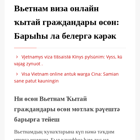
Вьетнам виза онлайн
ҡытай граждандары өсөн:
Барыһы ла белергә кәрәк
Vjetnamys viza tīšsaistē Kīnys pylsūnim: Vyss, kū
vajag zynuot .
Visa Vietnam online antuk warga Cina: Samian
sane patut kauningin
Ни өсөн Вьетнам Ҡытай
граждандары өсөн мотлаҡ рәүештә
барырға тейеш
Вьетнамдың ҡунаҡтарына күп нәмә тәҡдим
итергә мөмкин. Был хәүефһеҙ һәм дуҫ ил,