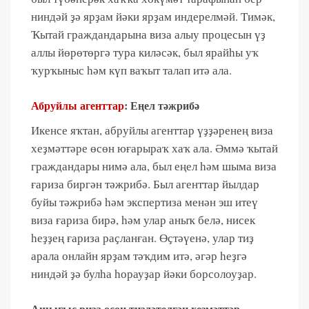
ниндәй ҙә ярҙам йәки ярҙам индерелмәй. Тимәк,
Ҡытай граждандарына виза алыу процесын үҙ
аллы йөрөтөргә тура киләсәк, был ярайһы уҡ
ҡурҡыныс һәм күп ваҡыт талап итә ала.
Абруйлы агенттар
: Еңел тәжрибә
Икенсе яҡтан, абруйлы агенттар үҙҙәренең виза
хеҙмәттәре өсөн юғарыраҡ хаҡ ала. Әммә ҡытай
граждандары нимә ала, был еңел һәм шыма виза
ғариза биргән тәжрибә. Был агенттар йылдар
буйы тәжрибә һәм экспертиза менән эш итеү
виза ғариза бирә, һәм улар аныҡ белә, нисек
һеҙҙең ғариза раҫланған. Өҫтәүенә, улар тиҙ
арала онлайн ярҙам тәҡдим итә, әгәр һеҙгә
ниндәй ҙә булһа һорауҙар йәки борсолоуҙар.