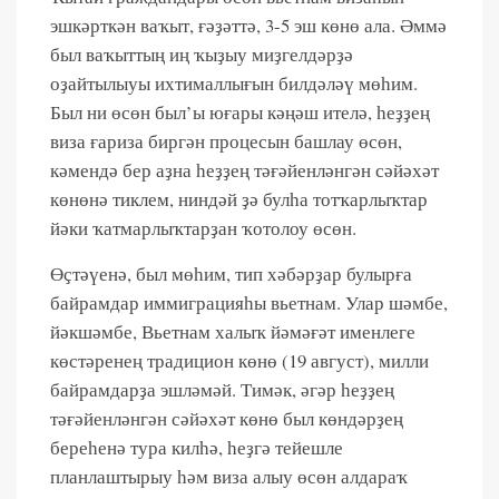
эшкәрткән ваҡыт, ғәҙәттә, 3-5 эш көнө ала. Әммә
был ваҡыттың иң ҡыҙыу миҙгелдәрҙә
оҙайтылыуы ихтималлығын билдәләү мөһим.
Был ни өсөн был’ы юғары кәңәш ителә, һеҙҙең
виза ғариза биргән процесын башлау өсөн,
кәмендә бер аҙна һеҙҙең тәғәйенләнгән сәйәхәт
көнөнә тиклем, ниндәй ҙә булһа тотҡарлыҡтар
йәки ҡатмарлыҡтарҙан ҡотолоу өсөн.
Өҫтәүенә, был мөһим, тип хәбәрҙар булырға
байрамдар иммиграцияһы вьетнам. Улар шәмбе,
йәкшәмбе, Вьетнам халыҡ йәмәғәт именлеге
көстәренең традицион көнө (19 август), милли
байрамдарҙа эшләмәй. Тимәк, әгәр һеҙҙең
тәғәйенләнгән сәйәхәт көнө был көндәрҙең
береһенә тура килһә, һеҙгә тейешле
планлаштырыу һәм виза алыу өсөн алдараҡ