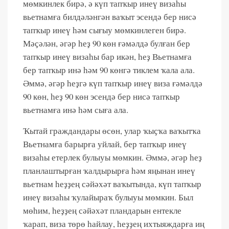
мөмкинлек бирә, ә күп тапҡыр инеү визаһы
вьетнамға билдәләнгән ваҡыт эсендә бер нисә
тапҡыр инеү һәм сығыу мөмкинлеген бирә.
Мәҫәлән, әгәр һеҙ 90 көн ғәмәлдә булған бер
тапҡыр инеү визаһы бар икән, һеҙ Вьетнамға
бер тапҡыр инә һәм 90 көнгә тиклем ҡала ала.
Әммә, әгәр һеҙгә күп тапҡыр инеү виза ғәмәлдә
90 көн, һеҙ 90 көн эсендә бер нисә тапҡыр
вьетнамға инә һәм сыға ала.
Ҡытай граждандары өсөн, улар ҡыҫҡа ваҡытҡа
Вьетнамға барырға уйлай, бер тапҡыр инеү
визаһы етерлек булыуы мөмкин. Әммә, әгәр һеҙ
планлаштырған ҡалдырырға һәм яңынан инеү
вьетнам һеҙҙең сәйәхәт ваҡытында, күп тапҡыр
инеү визаһы ҡулайыраҡ булыуы мөмкин. Был
мөһим, һеҙҙең сәйәхәт пландарын ентекле
ҡарап, виза төрө һайлау, һеҙҙең ихтыяждарға иң