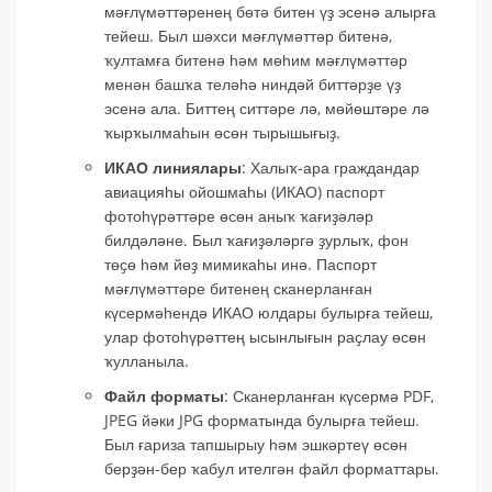
мәғлүмәттәренең бөтә битен үҙ эсенә алырға
тейеш. Был шәхси мәғлүмәттәр битенә,
ҡултамға битенә һәм мөһим мәғлүмәттәр
менән башҡа теләһә ниндәй биттәрҙе үҙ
эсенә ала. Биттең ситтәре лә, мөйөштәре лә
ҡырҡылмаһын өсөн тырышығыҙ.
ИКАО линиялары
: Халыҡ-ара граждандар
авиацияһы ойошмаһы (ИКАО) паспорт
фотоһүрәттәре өсөн аныҡ ҡағиҙәләр
билдәләне. Был ҡағиҙәләргә ҙурлыҡ, фон
төҫө һәм йөҙ мимикаһы инә. Паспорт
мәғлүмәттәре битенең сканерланған
күсермәһендә ИКАО юлдары булырға тейеш,
улар фотоһүрәттең ысынлығын раҫлау өсөн
ҡулланыла.
Файл форматы
: Сканерланған күсермә PDF,
JPEG йәки JPG форматында булырға тейеш.
Был ғариза тапшырыу һәм эшкәртеү өсөн
берҙән-бер ҡабул ителгән файл форматтары.