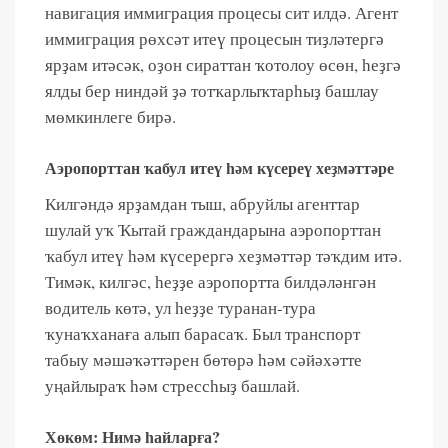
навигация иммиграция процесы сит илдә. Агент
иммиграция рөхсәт итеү процесын тиҙләтергә
ярҙам итәсәк, оҙон сираттан ҡотолоу өсөн, һеҙгә
ялды бер ниндәй ҙә тотҡарлыҡтарһыҙ башлау
мөмкинлеге бирә.
Аэропорттан ҡабул итеү һәм күсереү хеҙмәттәре
Килгәндә ярҙамдан тыш, абруйлы агенттар
шулай уҡ Ҡытай граждандарына аэропорттан
ҡабул итеү һәм күсерергә хеҙмәттәр тәҡдим итә.
Тимәк, килгәс, һеҙҙе аэропортта билдәләнгән
водитель көтә, ул һеҙҙе туранан-тура
ҡунаҡханаға алып барасаҡ. Был транспорт
табыу мәшәҡәттәрен бөтөрә һәм сәйәхәтте
уңайлыраҡ һәм стрессһыҙ башлай.
Хөкөм: Нимә һайларға?