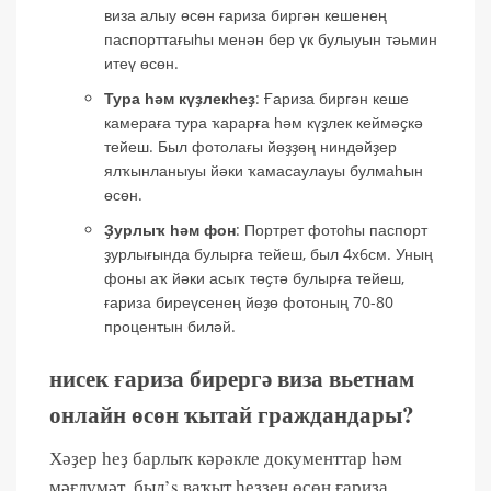
виза алыу өсөн ғариза биргән кешенең
паспорттағыһы менән бер үк булыуын тәьмин
итеү өсөн.
Тура һәм күҙлекһеҙ
: Ғариза биргән кеше
камераға тура ҡарарға һәм күҙлек кеймәҫкә
тейеш. Был фотолағы йөҙҙөң ниндәйҙер
ялҡынланыуы йәки ҡамасаулауы булмаһын
өсөн.
Ҙурлыҡ һәм фон
: Портрет фотоһы паспорт
ҙурлығында булырға тейеш, был 4х6см. Уның
фоны аҡ йәки асыҡ төҫтә булырға тейеш,
ғариза биреүсенең йөҙө фотоның 70-80
процентын биләй.
нисек ғариза бирергә виза вьетнам
онлайн өсөн ҡытай граждандары?
Хәҙер һеҙ барлыҡ кәрәкле документтар һәм
мәғлүмәт, был’s ваҡыт һеҙҙең өсөн ғариза