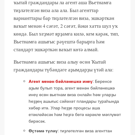
ҡытай граждандары ла агент аша Вьетнамға
тиҙләтелгән виза ала ала. Был агенттар
варианттары бар тиҙләтелгән виза, эшкәрткән
ваҡыт менән 4 сәғәт, 2 сәғәт, йәки хатта шул уҡ
көндә. Был хеҙмәт ярҙамға килә, кем кәрәк, тип,
Вьетнамға ашығыс рәүештә барырға һәм
стандарт эшкәрткән ваҡыт көтә алмай.
Вьетнамға ашығыс виза алыу өсөн Ҡытай
граждандары түбәндәге аҙымдарҙы үтәй ала:
Агент менән бәйләнешкә инеү
: Беренсе
аҙым булып тора, агент менән бәйләнешкә
инеү өсөн вьетнам виза онлайн һәм уларҙы
һеҙҙең ашығыс сәйәхәт пландары тураһында
хәбәр итә. Улар һеҙҙе процесы аша
етәкләйәсәк һәм һеҙгә бөтә кәрәкле мәғлүмәт
бирәсәк.
Өҫтәмә түләү
: тиҙләтелгән виза агенттан