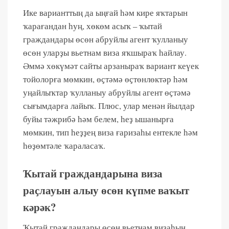
Ике варианттың да ыңғай һәм кире яҡтарын
ҡарағандан һуң, хөкөм асыҡ – ҡытай
граждандары өсөн абруйлы агент ҡулланыу
өсөн уларҙы вьетнам виза яҡшыраҡ һайлау.
Әммә хөкүмәт сайты арзаныраҡ вариант кеүек
тойолорға мөмкин, өҫтәмә өҫтөнлөктәр һәм
уңайлыҡтар ҡулланыу абруйлы агент өҫтәмә
сығымдарға лайыҡ. Плюс, улар менән йылдар
буйы тәжрибә һәм белем, һеҙ ышанырға
мөмкин, тип һеҙҙең виза ғаризаһы ентекле һәм
һөҙөмтәле ҡараласаҡ.
Ҡытай граждандарына виза
раҫлауын алыу өсөн күпме ваҡыт
кәрәк?
Ҡытай граждандары өсөн вьетнам визаһын