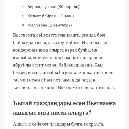
Берләшеү көнө (30 апрель)
Хеҙмәт байрамы (1 май)
Милли көн (2 сентябрь)
Вьетнамға сәйәхәтте планлаштырғанда был
байрамдарҙы иҫтә тотоу мөһим. Әгәр был ял
көндәрендә виза алырға кәрәк булһа, иң
яҡшыһы, консультация һәм цитаталар өсөн
абруйлы агент менән бәйләнешкә инә. Был
һеҙҙең виза ғаризаһы һөҙөмтәле эшкәртелгәнен
тәьмин итәсәк һәм һеҙ һаман да һеҙҙең
тәғәйенләнгән көндә Вьетнамға сәйәхәт итә ала.
Ҡытай граждандары өсөн Вьетнамға
ашығыс виза нисек алырға?
Ашығыс сәйәхәт пландары булған осраҡта,