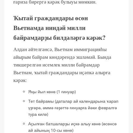
ғариза бирергә кәрәк булыуы мөмкин.
Ҡытай граждандары өсөн
Вьетнамда ниндәй милли
байрамдарҙы билдәләргә кәрәк?
Алдан әйтелгәнсә, Вьетнам иммиграцияһы
айырым байрам көндәрендә эшләмәй. Бында
тикшерелгән исемлек милли байрамдар
Вьетнам, ҡытай граждандары иҫәпкә алырға
кәрәк:
Яңы йыл көнө (1 ғинуар)
Тет байрамы (даталар ай календарына ҡарап
үҙгәрә, әммә ғәҙәттә ғинуарға йәки февралгә
тура килә)
Аҫылған батшаларҙы иҫкә алыу көнө (өсөнсө
ай айының 10-сы көнө)