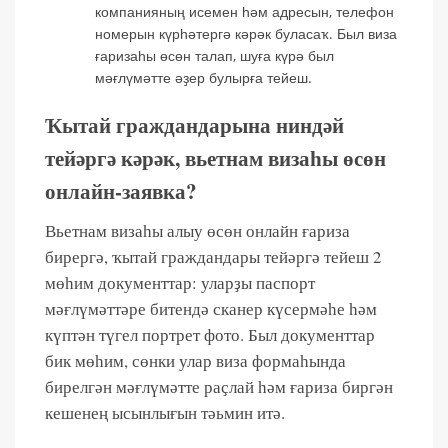
компанияның исемен һәм адресын, телефон
номерын күрһәтергә кәрәк буласаҡ. Был виза
ғаризаһы өсөн талап, шуға күрә был
мәғлүмәтте әҙер булырға тейеш.
Ҡытай граждандарына ниндәй
тейәргә кәрәк, вьетнам визаһы өсөн
онлайн-заявка?
Вьетнам визаһы алыу өсөн онлайн ғариза
бирергә, ҡытай граждандары тейәргә тейеш 2
мөһим документтар: уларҙы паспорт
мәғлүмәттәре битендә сканер күсермәһе һәм
күптән түгел портрет фото. Был документтар
бик мөһим, сөнки улар виза формаһында
бирелгән мәғлүмәтте раҫлай һәм ғариза биргән
кешенең ысынлығын тәьмин итә.