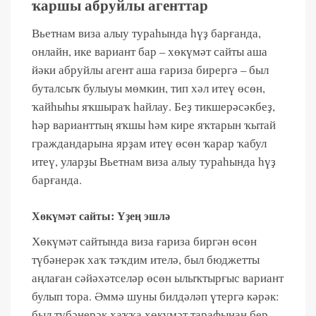
ҡаршы абруйлы агенттар
Вьетнам виза алыу тураһында һүҙ барғанда,
онлайн, ике вариант бар – хөкүмәт сайты аша
йәки абруйлы агент аша ғариза бирергә – был
буталсыҡ булыуы мөмкин, тип хәл итеү өсөн,
ҡайһыһы яҡшыраҡ һайлау. Беҙ тикшерәсәкбеҙ,
һәр варианттың яҡшы һәм кире яҡтарын ҡытай
граждандарына ярҙам итеү өсөн ҡарар ҡабул
итеү, уларҙы Вьетнам виза алыу тураһында һүҙ
барғанда.
Хөкүмәт сайты: Үҙең эшлә
Хөкүмәт сайтында виза ғариза биргән өсөн
түбәнерәк хаҡ тәҡдим ителә, был бюджетты
аңлаған сәйәхәтселәр өсөн ылыҡтырғыс вариант
булып тора. Әммә шуны билдәләп үтергә кәрәк:
был түбәнерәк хаҡҡа хөкүмәт тарафынан бер