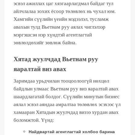
эсвэл ажиллах цаг хязгаарлагдмал байдаг тул
айлчлалаа зохих ёсоор төлөвлөх нь чухал юм.
Хамгийн сүүлийн үеийн мэдээлэл, тусламж
авахын тулд Вьетнам руу аялах чиглэлээр
мэргэшсэн нэр хүндтэй агентлагтай
зөвлөлдөхийг зөвлөж байна.
Хятад жуулчдад Вьетнам руу
яаралтай виз авах
Заримдаа урьдчилан тооцоолоогүй нөхцөл
байдлын улмаас Вьетнам руу виз яаралтай авах
шаардлагатай болдог. Сүүлийн минутын бизнес
аялал эсвэл аяндаа амралтаа төлөвлөх эсэхээс үл
хамааран Хятадын жуулчдад визээ хурдан авах
боломжтой. Үүнд:
Найдвартай агентлагтай холбоо барина