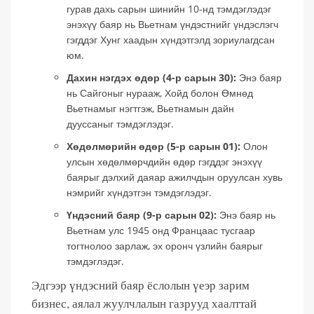
гурав дахь сарын шинийн 10-нд тэмдэглэдэг
энэхүү баяр нь Вьетнам үндэстнийг үндэслэгч
гэгддэг Хунг хаадын хүндэтгэлд зориулагдсан
юм.
Дахин нэгдэх өдөр (4-р сарын 30):
Энэ баяр
нь Сайгоныг нурааж, Хойд болон Өмнөд
Вьетнамыг нэгтгэж, Вьетнамын дайн
дууссаныг тэмдэглэдэг.
Хөдөлмөрийн өдөр (5-р сарын 01):
Олон
улсын хөдөлмөрчдийн өдөр гэгддэг энэхүү
баярыг дэлхий даяар ажилчдын оруулсан хувь
нэмрийг хүндэтгэн тэмдэглэдэг.
Үндэсний баяр (9-р сарын 02):
Энэ баяр нь
Вьетнам улс 1945 онд Францаас тусгаар
тогтнолоо зарлаж, эх оронч үзлийн баярыг
тэмдэглэдэг.
Эдгээр үндэсний баяр ёслолын үеэр зарим
бизнес, аялал жуулчлалын газрууд хаалттай