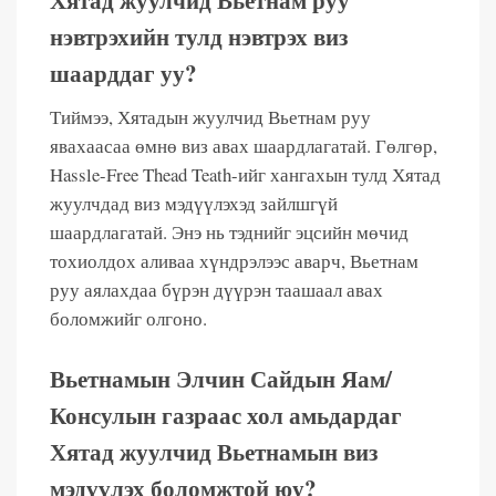
Хятад жуулчид Вьетнам руу
нэвтрэхийн тулд нэвтрэх виз
шаарддаг уу?
Тиймээ, Хятадын жуулчид Вьетнам руу
явахаасаа өмнө виз авах шаардлагатай. Гөлгөр,
Hassle-Free Thead Teath-ийг хангахын тулд Хятад
жуулчдад виз мэдүүлэхэд зайлшгүй
шаардлагатай. Энэ нь тэднийг эцсийн мөчид
тохиолдох аливаа хүндрэлээс аварч, Вьетнам
руу аялахдаа бүрэн дүүрэн таашаал авах
боломжийг олгоно.
Вьетнамын Элчин Сайдын Яам/
Консулын газраас хол амьдардаг
Хятад жуулчид Вьетнамын виз
мэдүүлэх боломжтой юу?