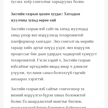
туслах хоёр сонголтыг харьцуулах болно.
Засгийн газрын цахим хуудас: Хятадын
жуулчны хувьд өөрөө хий
Засгийн газрын вэб сайт нь хятад жуулчдад
хямд үнээр виз мэдүүлэхэд тохиромжтой
платформоор хангадаг. Энэ сонголт нь өөрийн
гараар хийх аргыг илүүд үздэг, виз мэдүүлэх
процессыг бие даан удирдах чадвартай хүмүүст
тохиромжтой. Гэсэн хэдий ч, Засгийн газрын
вэбсайтыг өргөдлийн явцад ямар ч дэмжлэг
үзүүлэх, тусламж санал болгохгүй гэдгийг
анхаарах хэрэгтэй.
Засгийн газрын вэб сайтыг сонгосноор та
визний мэдүүлгээ бүрэн хянах боломжтой
болно.Та шаардлагатай маягтыг бөглөж,
шаардлагатай бичиг баримтыг байршуулж,