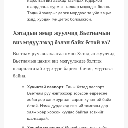
яаралтай виз авахад тавигдах тодорхой
шаардлага, журмын талаар мэдэгдэх болно.
Тэдний зааврыг дагаж мөрдвөл та үйл явцыг
жигд, хурдан гүйцэтгэх боломжтой.
Хятадын ямар жуулчид Вьетнамын
виз мэдүүлэхэд бэлэн байх ёстой вэ?
Вьетнам руу аялахаасаа өмнө Хятадын жуулчид
Вьетнамын цахим виз мэдүүлэхдээ бэлтгэх
шаардлагатай хэд хэдэн баримт бичиг, мэдээлэл
байна.
Хүчинтэй паспорт
: Таны Хятад паспорт
Вьетнам руу нэвтрэхээр зорьсон өдрөөсөө
хойш дор хаяж зургаан сарын хүчинтэй байх
ёстой. Нэмж дурдахад визний тамганы дор
хаяж хоёр хоосон хуудас байгаа эсэхийг
шалгаарай.
Хувийн мэдээлэл
: Өөрийн овог нэр, хүйс,