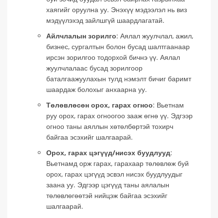
хаягийг оруулна уу. Энэхүү мэдээлэл нь виз
мэдүүлэхэд зайлшгүй шаардлагатай.
Айлчлалын зорилго
: Аялал жуулчлал, ажил,
бизнес, сургалтын болон бусад шалтгаанаар
ирсэн зорилгоо тодорхой бичнэ үү. Аялал
жуулчлалаас бусад зорилгоор
баталгаажуулахын тулд нэмэлт бичиг баримт
шаардаж болохыг анхаарна уу.
Төлөвлөсөн орох, гарах огноо
: Вьетнам
руу орох, гарах огноогоо зааж өгнө үү. Эдгээр
огноо таны аяллын хөтөлбөртэй тохирч
байгаа эсэхийг шалгаарай.
Орох, гарах цэгүүд/нисэх буудлууд
:
Вьетнамд орж гарах, гарахаар төлөвлөж буй
орох, гарах цэгүүд эсвэл нисэх буудлуудыг
заана уу. Эдгээр цэгүүд таны аялалын
төлөвлөгөөтэй нийцэж байгаа эсэхийг
шалгаарай.