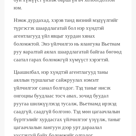
юм.
Нэмж дурдахад, хэрэв танд визний мэдүүлгийг
түргэсгэх шаардлагатай бол нэр хүндтэй
агентлагууд үйл явцыг хурдан хянах
боломжтой. Энэ үйлчилгээ нь ялангуяа Вьетнам
руу яаралтай аялах шаардлагатай байгаа бөгөөд
саатал гарах боломжгүй хүмүүст хэрэгтэй.
Цаашилбал, нэр хүндтэй агентлагууд таны
аяллын туршлагыг сайжруулах нэмэлт
үйлчилгээг санал болгодог. Тэд таныг нисэх
онгоцны буудлаас тосч авах, зочид буудал
руугаа шилжүүлэхэд тусалж, Вьетнамд ирэхэд
саадгүй, саадгүй болгоно. Тэд мөн цагаачлалын
бүртгэлийг хурдасгах үйлчилгээг үзүүлж, таныг
цагаачлалын лангуун дээр урт дараалал
үүсгэхгүй байх боломжийг олгодог.