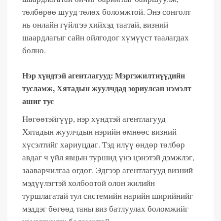
төлбөрөө шууд төлөх боломжтой. Энэ сонголт
нь онлайн гүйлгээ хийхэд таатай, визний
шаардлагыг сайн ойлгодог хүмүүст таалагдах
болно.
Нэр хүндтэй агентлагууд: Мэргэжилтнүүдийн
тусламж, Хятадын жуулчдад зориулсан нэмэлт
ашиг тус
Нөгөөтэйгүүр, нэр хүндтэй агентлагууд
Хятадын жуулчдын нэрийн өмнөөс визний
хүсэлтийг хариуцдаг. Тэд илүү өндөр төлбөр
авдаг ч үйл явцын туршид үнэ цэнэтэй дэмжлэг,
зааварчилгаа өгдөг. Эдгээр агентлагууд визний
мэдүүлэгтэй холбоотой олон жилийн
туршлагатай тул системийн нарийн ширийнийг
мэддэг бөгөөд таны виз батлуулах боломжийг