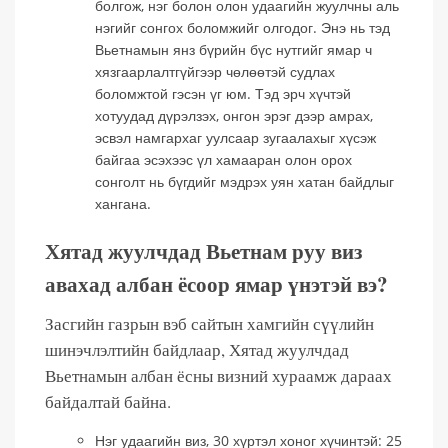
болгож, нэг болон олон удаагийн жуулчны аль
нэгийг сонгох боломжийг олгодог. Энэ нь тэд
Вьетнамын янз бүрийн бүс нутгийг ямар ч
хязгаарлалтгүйгээр чөлөөтэй судлах
боломжтой гэсэн үг юм. Тэд эрч хүчтэй
хотуудад дүрэлзэх, онгон эрэг дээр амрах,
эсвэл намгархаг уулсаар зугаалахыг хүсэж
байгаа эсэхээс үл хамааран олон орох
сонголт нь бүгдийг мэдрэх уян хатан байдлыг
хангана.
Хятад жуулчдад Вьетнам руу виз
авахад албан ёсоор ямар үнэтэй вэ?
Засгийн газрын вэб сайтын хамгийн сүүлийн
шинэчлэлтийн байдлаар, Хятад жуулчдад
Вьетнамын албан ёсны визний хураамж дараах
байдалтай байна.
Нэг удаагийн виз, 30 хүртэл хоног хүчинтэй: 25