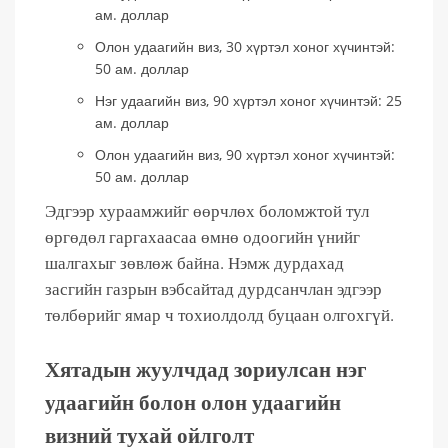
ам. доллар
Олон удаагийн виз, 30 хүртэл хоног хүчинтэй:
50 ам. доллар
Нэг удаагийн виз, 90 хүртэл хоног хүчинтэй: 25
ам. доллар
Олон удаагийн виз, 90 хүртэл хоног хүчинтэй:
50 ам. доллар
Эдгээр хураамжийг өөрчлөх боломжтой тул
өргөдөл гаргахаасаа өмнө одоогийн үнийг
шалгахыг зөвлөж байна. Нэмж дурдахад
засгийн газрын вэбсайтад дурдсанчлан эдгээр
төлбөрийг ямар ч тохиолдолд буцаан олгохгүй.
Хятадын жуулчдад зориулсан нэг
удаагийн болон олон удаагийн
визний тухай ойлголт