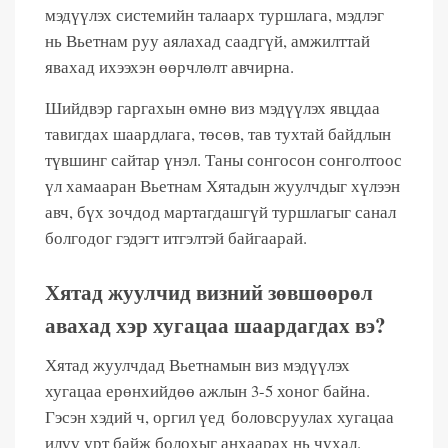
мэдүүлэх системийн талаарх туршлага, мэдлэг
нь Вьетнам руу аялахад саадгүй, амжилттай
явахад ихээхэн өөрчлөлт авчирна.
Шийдвэр гаргахын өмнө виз мэдүүлэх явцдаа
тавигдах шаардлага, төсөв, тав тухтай байдлын
түвшинг сайтар үнэл. Таны сонгосон сонголтоос
үл хамааран Вьетнам Хятадын жуулчдыг хүлээн
авч, бүх зочдод мартагдашгүй туршлагыг санал
болгодог гэдэгт итгэлтэй байгаарай.
Хятад жуулчид визний зөвшөөрөл
авахад хэр хугацаа шаардагдах вэ?
Хятад жуулчдад Вьетнамын виз мэдүүлэх
хугацаа ерөнхийдөө ажлын 3-5 хоног байна.
Гэсэн хэдий ч, оргил үед боловсруулах хугацаа
илүү урт байж болохыг анхаарах нь чухал.