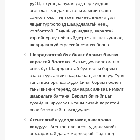
уу
: Цаг хугацаа чухал үед нэр хүндтэй
агентлагт хандах нь таны хамгийн сайн
сонголт юм. Тэд таны өмнөөс визний үйл
явцыг түргэсгэхэд шаардлагатай нөөц,
холболттой. Тэдний ур чадвар, яаралтай
хэргийг үр дүнтэй шийдвэрлэх нь цаг хугацаа,
шаардлагагүй стрессийг хэмнэх болно.
Шаардлагатай бүх бичэг баримт бичгээ
яаралтай болгоно
: Виз мэдүүлэх захиалга
өгнө, бүх Шаардлагатай бүх тооны баримт
заавал үүсгэлтийг нээрээ багцыг өгнө үү. Үүнд
таны паспорт, дагалдах бичиг баримт болон
таны визний төрөлд хамаарах аливаа нэмэлт
шаардлага багтана. Баримт бичгийг цаг
тухайд нь ирүүлэх нь таны визийг яаралтай
авах боломжийг нэмэгдүүлдэг.
Агентлагийн удирдамжид анхаарлаа
хандуул
: Агентлагаас өгсөн удирдамжийг
анхааралтай дагаж мөрдөөрэй. Тэд танд