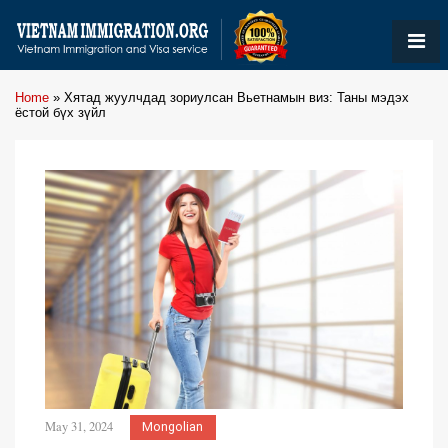
Home
»
Хятад жуулчдад зориулсан Вьетнамын виз: Таны мэдэх
ёстой бүх зүйл
May 31, 2024
Mongolian