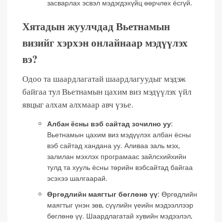
засварлах эсвэл мэдэгдэхүйц өөрчлөх ёсгүй.
Хятадын жуулчдад Вьетнамын
визийг хэрхэн онлайнаар мэдүүлэх
вэ?
Одоо та шаардлагатай шаардлагуудыг мэдэж
байгаа тул Вьетнамын цахим виз мэдүүлэх үйл
явцыг алхам алхмаар авч үзье.
Албан ёсны вэб сайтад зочилно уу
:
Вьетнамын цахим виз мэдүүлэх албан ёсны
вэб сайтад хандана уу. Аливаа заль мэх,
залилан мэхлэх програмаас зайлсхийхийн
тулд та хууль ёсны төрийн вэбсайтад байгаа
эсэхээ шалгаарай.
Өргөдлийн маягтыг бөглөнө үү
: Өргөдлийн
маягтыг үнэн зөв, сүүлийн үеийн мэдээллээр
бөглөнө үү. Шаардлагатай хувийн мэдээлэл,