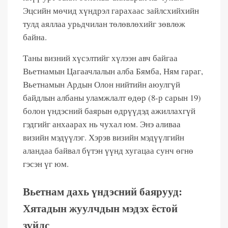
Эцсийн мөчид хүндрэл гарахаас зайлсхийхийн
тулд аяллаа урьдчилан төлөвлөхийг зөвлөж
байна.
Таны визний хүсэлтийг хүлээн авч байгаа
Вьетнамын Цагаачлалын алба Бямба, Ням гараг,
Вьетнамын Ардын Олон нийтийн аюулгүй
байдлын албаны уламжлалт өдөр (8-р сарын 19)
болон үндэсний баярын өдрүүдэд ажиллахгүй
гэдгийг анхаарах нь чухал юм. Энэ аливаа
визийн мэдүүлэг. Хэрэв визийн мэдүүлгийн
аландаа байвал бүтэн үүнд хугацаа сунч өгнө
гэсэн үг юм.
Вьетнам дахь үндэсний баярууд:
Хятадын жуулчдын мэдэх ёстой
зүйлс