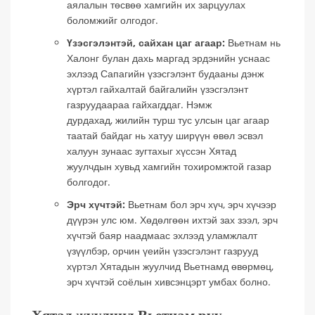
аялалын төсвөө хамгийн их зарцуулах
боломжийг олгодог.
Үзэсгэлэнтэй, сайхан цаг агаар:
Вьетнам нь
Халонг булан дахь маргад эрдэнийн уснаас
эхлээд Сапагийн үзэсгэлэнт будааны дэнж
хүртэл гайхалтай байгалийн үзэсгэлэнт
газруудаараа гайхагддаг. Нэмж
дурдахад, жилийн турш тус улсын цаг агаар
таатай байдаг нь хатуу ширүүн өвөл эсвэл
халуун зунаас зугтахыг хүссэн Хятад
жуулчдын хувьд хамгийн тохиромжтой газар
болгодог.
Эрч хүчтэй:
Вьетнам бол эрч хүч, эрч хүчээр
дүүрэн улс юм. Хөдөлгөөн ихтэй зах зээл, эрч
хүчтэй баяр наадмаас эхлээд уламжлалт
үзүүлбэр, орчин үеийн үзэсгэлэнт газрууд
хүртэл Хятадын жуулчид Вьетнамд өвөрмөц,
эрч хүчтэй соёлын хивсэнцэрт умбах болно.