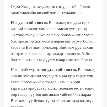
Одоо Хятадын жуулчдын нэг удаагийн болон
олон удаагийн визний ялгааг судалцгаая.
Нэг удаагийн виз
нь Вьетнамд нэг удаа орж,
визний төрлөөс хамааран заасан хугацаанд
30 хоно буюу 90 хоног байх боломжийг олгоно.
Улс орныг орхиж очсны дараа виз буруу болно,
хэрэв та Вьетнам болохоор Виетнам руу дахин
нэвтрэх төлөвлөгөө гаргахаар төлөвлөж байгаа
бол та шинэ виз мэдүүлэх шаардлагатай болно.
олон удаагийн виз
Нөгөөтэйгүүр,
нь Вьетнамд
заасан хугацаанд хэд хэдэн удаа орж гарах уян
хатан боломжийг олгодог. Энэ нь хөрш
зэргэлдээ орнуудаар аялах төлөвлөгөөтэй эсвэл
өөр газар руу богино аялал хийснийхээ дараа
Вьетнам руу буцах хүсэлтэй аялагчдад ялангуяа
хэрэгтэй.