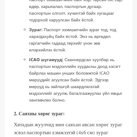
өдөр, харьяалал, паспортын дугаар,
паспортын олголт, хүчинтэй байх хугацааг
тодорхой харуулсан байх ёстой.
Зураг:
Паспорт эзэмшигчийн зураг тод, тод
харагдахуйц байх ёстой. Энэ нь өргөдөл
гаргагчийн гадаад төрхийг үнэн зөв
илэрхийлэх ёстой.
ICAO шугамууд:
Сканнердсан хуулбар нь
паспортын мэдээллийн хуудасны доод хэсэгт
байрлах машин унших боломжтой ICAO
мөрүүдийг агуулсан байх ёстой. Эдгээр
мөрүүд нь зайлшгүй шаардлагатай
мэдээллийг агуулж, баталгаажуулах үйл явцыг
хөнгөвчлөх болно.
2. Саяхны хөрөг зураг:
Хятадын жуулчид мөн саяхан авсан хөрөг зураг
эсвэл паспортын хэмжээтэй (4х6 см) зураг