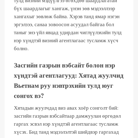
тулд визний мэдүүлгээ өгөхдөө шаардлагатай
бүх шаардлагыг хангаж, үнэн зөв мэдээллээр
хангахыг зөвлөж байна. Хэрэв танд ямар нэгэн
эргэлзээ, санаа зовоосон асуудал байгаа бол
таныг энэ үйл явцад удирдан чиглүүлэхийн тулд
нэр хүндтэй визний агентлагаас тусламж хүсч
болно.
Засгийн газрын вэбсайт болон нэр
хүндтэй агентлагууд: Хятад жуулчид
Вьетнам руу нэвтрэхийн тулд юуг
сонгох вэ?
Хятадын жуулчдад виз авах хоёр сонголт бий:
засгийн газрын вэбсайтаар дамжуулан өргөдөл
гаргах эсвэл нэр хүндтэй агентлагаас тусламж
хүсэх. Бид танд мэдээлэлтэй шийдвэр гаргахад