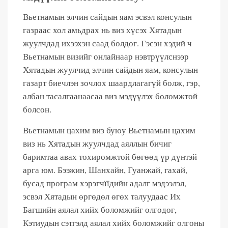
Вьетнамын элчин сайдын яам эсвэл консулын
газраас хол амьдрах нь виз хүсэх Хятадын
жуулчдад ихээхэн саад болдог. Гэсэн хэдий ч
Вьетнамын визийг онлайнаар нэвтрүүлснээр
Хятадын жуулчид элчин сайдын яам, консулын
газарт биечлэн зочлох шаардлагагүй болж, гэр,
албан тасалгаанаасаа виз мэдүүлэх боломжтой
болсон.
Вьетнамын цахим виз буюу Вьетнамын цахим
виз нь Хятадын жуулчдад аяллын бичиг
баримтаа авах тохиромжтой бөгөөд үр дүнтэй
арга юм. Бээжин, Шанхайн, Гуанжай, гахай,
бусад програм хэрэгчїїдийн адалг мэдээлэл,
эсвэл Хятадын өргөдөл өгөх талуудаас Их
Багшийн аялал хийх боломжийг олгодог,
Кэтиудын сэтгэлд аялал хийх боломжийг олгоны