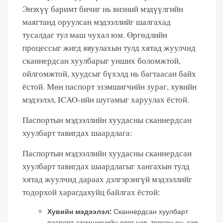
Энэхүү баримт бичиг нь визний мэдүүлгийн
маягтанд оруулсан мэдээллийг шалгахад
тусалдаг тул маш чухал юм. Өргөдлийн
процессыг жигд явуулахын тулд хятад жуулчид
сканнердсан хуулбарыг унших боломжтой,
ойлгомжтой, хуудсыг бүхэлд нь багтаасан байх
ёстой. Мөн паспорт эзэмшигчийн зураг, хувийн
мэдээлэл, ICAO-ийн шугамыг харуулах ёстой.
Паспортын мэдээллийн хуудасны сканнердсан
хуулбарт тавигдах шаардлага:
Паспортын мэдээллийн хуудасны сканнердсан
хуулбарт тавигдах шаардлагыг хангахын тулд
хятад жуулчид дараах дэлгэрэнгүй мэдээллийг
тодорхой харагдахуйц байлгах ёстой:
Хувийн мэдээлэл:
Сканнердсан хуулбарт
паспорт эзэмшигчийн овог нэр, төрсөн он, сар,