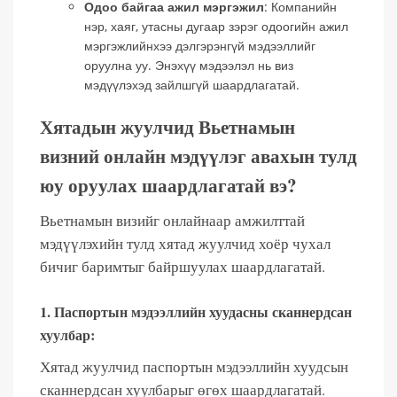
Одоо байгаа ажил мэргэжил
: Компанийн
нэр, хаяг, утасны дугаар зэрэг одоогийн ажил
мэргэжлийнхээ дэлгэрэнгүй мэдээллийг
оруулна уу. Энэхүү мэдээлэл нь виз
мэдүүлэхэд зайлшгүй шаардлагатай.
Хятадын жуулчид Вьетнамын
визний онлайн мэдүүлэг авахын тулд
юу оруулах шаардлагатай вэ?
Вьетнамын визийг онлайнаар амжилттай
мэдүүлэхийн тулд хятад жуулчид хоёр чухал
бичиг баримтыг байршуулах шаардлагатай.
1. Паспортын мэдээллийн хуудасны сканнердсан
хуулбар:
Хятад жуулчид паспортын мэдээллийн хуудсын
сканнердсан хуулбарыг өгөх шаардлагатай.