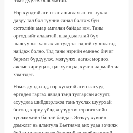
нэмэгдүүлэх боломжтой.
Нэр хүндтэй агентлаг ашиглахын нэг чухал
давуу тал бол түүний санал болгож буй
сэтгэлийн амар амгалан байдал юм. Таны
өргөдлийг алдаатай, шаардлагатай бүх
шалгуурыг хангахын тулд та тэдний туршлагад
найдаж болно. Тэд таны нэрийн өмнөөс бичиг
баримт бүрдүүлэх, мэдүүлэх, дагаж мөрдөх
ажлыг хариуцаж, цаг хугацаа, хүчин чармайлтаа
хэмнэдэг.
Нэмж дурдахад, нэр хүндтэй агентлагууд
өргөдөл гаргах явцад танд тулгарсан асуулт,
асуудлаа шийдвэрлэхэд тань туслах шуурхай
бөгөөд хариу үйлдэл үзүүлэх хэрэглэгчийн
тусламжийн багтай байдаг. Энэхүү хувийн
дэмжлэг нь ялангуяа Вьетнамд анх удаа зочилж
буй хүмүүст үнэлж баршгүй ач холбогдолтой