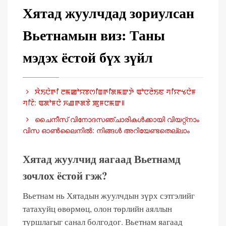
Хятад жуулчдад зориулсан
Вьетнамын виз: Таны
мэдэх ёстой бүх зүйл
ꯆꯥꯏꯅꯥꯒꯤ ꯂꯃꯀꯣꯌꯕꯁꯤꯡꯒꯤꯗꯃꯛꯇꯥ ꯑꯣꯅꯂꯥꯏꯟ ꯚꯤꯌꯦꯠꯅꯥꯝ
ꯚꯤꯖꯥ: ꯑꯗꯣꯝꯅꯥ ꯈꯉꯒꯗꯕꯥ ꯄꯨꯝꯅꯃꯛ꯫
ചൈനീസ് വിനോദസഞ്ചാരികൾക്കായി വിയറ്റ്നാം
വിസ ഓൺലൈനിൽ: നിങ്ങൾ അറിയേണ്ടതെല്ലാം
Хятад жуулчид яагаад Вьетнамд
зочлох ёстой гэж?
Вьетнам нь Хятадын жуулчдын зүрх сэтгэлийг
татахуйц өвөрмөц, олон төрлийн аяллын
туршлагыг санал болгодог. Вьетнам яагаад