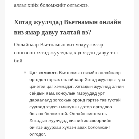
аялал хийх боломжийг олгасжээ.
Хятад жуулчдад Вьетнамын онлайн
виз ямар давуу талтай вэ?
Онлайнаар Вьетнамын виз мэдүүлэхээр
сонгосон хятад жуулчдад хэд хэдэн давуу тал
бий.
Цаг хэмнэлт:
Вьетнамын визийн онлайнаар
өргөдөл гаргах онлайнаар Хятад жуулчдыг үнэ
цэнэтэй цаг хэмнэдэг. Хятадын жуулчид элчин
сайдын яам, консулын газруудад урт
дараалалд зогсохын оронд гэртээ тав тухтай
суугаад хэдхэн минутын дотор өргөдлөө
бөглөх боломжтой. Онлайн систем нь
Хятадын жуулчдад визний зөвшөөрлийн
бичгээ шуурхай хүлээн авах боломжийг
олгодог.