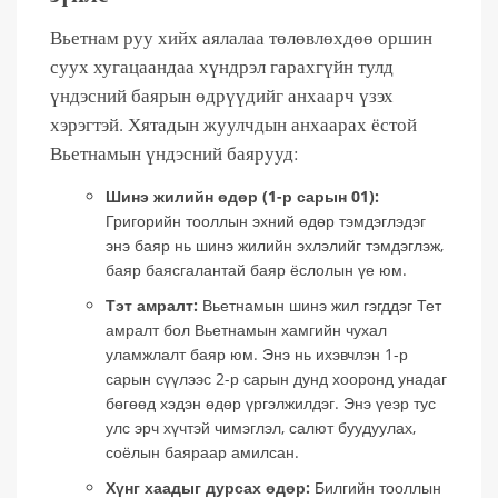
Вьетнам руу хийх аялалаа төлөвлөхдөө оршин
суух хугацаандаа хүндрэл гарахгүйн тулд
үндэсний баярын өдрүүдийг анхаарч үзэх
хэрэгтэй. Хятадын жуулчдын анхаарах ёстой
Вьетнамын үндэсний баярууд:
Шинэ жилийн өдөр (1-р сарын 01):
Григорийн тооллын эхний өдөр тэмдэглэдэг
энэ баяр нь шинэ жилийн эхлэлийг тэмдэглэж,
баяр баясгалантай баяр ёслолын үе юм.
Тэт амралт:
Вьетнамын шинэ жил гэгддэг Тет
амралт бол Вьетнамын хамгийн чухал
уламжлалт баяр юм. Энэ нь ихэвчлэн 1-р
сарын сүүлээс 2-р сарын дунд хооронд унадаг
бөгөөд хэдэн өдөр үргэлжилдэг. Энэ үеэр тус
улс эрч хүчтэй чимэглэл, салют буудуулах,
соёлын баяраар амилсан.
Хүнг хаадыг дурсах өдөр:
Билгийн тооллын