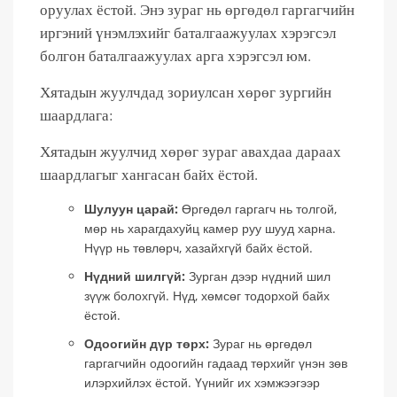
оруулах ёстой. Энэ зураг нь өргөдөл гаргагчийн
иргэний үнэмлэхийг баталгаажуулах хэрэгсэл
болгон баталгаажуулах арга хэрэгсэл юм.
Хятадын жуулчдад зориулсан хөрөг зургийн
шаардлага:
Хятадын жуулчид хөрөг зураг авахдаа дараах
шаардлагыг хангасан байх ёстой.
Шулуун царай:
Өргөдөл гаргагч нь толгой,
мөр нь харагдахуйц камер руу шууд харна.
Нүүр нь төвлөрч, хазайхгүй байх ёстой.
Нүдний шилгүй:
Зурган дээр нүдний шил
зүүж болохгүй. Нүд, хөмсөг тодорхой байх
ёстой.
Одоогийн дүр төрх:
Зураг нь өргөдөл
гаргагчийн одоогийн гадаад төрхийг үнэн зөв
илэрхийлэх ёстой. Үүнийг их хэмжээгээр