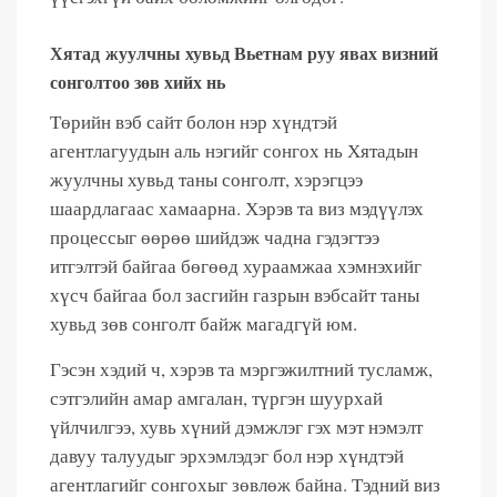
Хятад жуулчны хувьд Вьетнам руу явах визний
сонголтоо зөв хийх нь
Төрийн вэб сайт болон нэр хүндтэй
агентлагуудын аль нэгийг сонгох нь Хятадын
жуулчны хувьд таны сонголт, хэрэгцээ
шаардлагаас хамаарна. Хэрэв та виз мэдүүлэх
процессыг өөрөө шийдэж чадна гэдэгтээ
итгэлтэй байгаа бөгөөд хураамжаа хэмнэхийг
хүсч байгаа бол засгийн газрын вэбсайт таны
хувьд зөв сонголт байж магадгүй юм.
Гэсэн хэдий ч, хэрэв та мэргэжилтний тусламж,
сэтгэлийн амар амгалан, түргэн шуурхай
үйлчилгээ, хувь хүний ​​дэмжлэг гэх мэт нэмэлт
давуу талуудыг эрхэмлэдэг бол нэр хүндтэй
агентлагийг сонгохыг зөвлөж байна. Тэдний виз