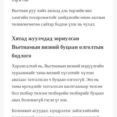
Вьетнам руу хийх аялалд аль төрлийн виз
хамгийн тохиромжтойг шийдэхийн өмнө аяллын
төлөвлөгөөгөө сайтар бодож үзэх нь чухал.
Хятад жуулчдад зориулсан
Вьетнамын визний буцаан олголтын
бодлого
Харамсалтай нь, Вьетнамын визний мэдүүлгийн
хураамжийг таны визний хүсэлтийг хүлээн
авахаас татгалзсан ч буцаан олгохгүй. Энэ нь
таны өргөдлийг татгалзсан шалтгаанаар төлсөн
бол төлбөр төлсөн төлбөрийн төлбөрийг буцаан
авах боломжгүй гэсэн үг юм.
Боломжит асуудал, хүндрэлээс зайлсхийхийн