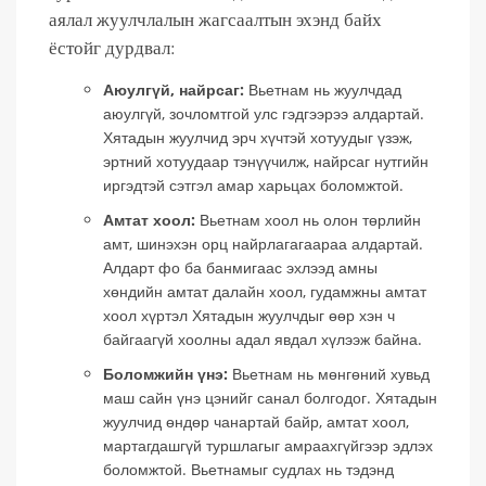
аялал жуулчлалын жагсаалтын эхэнд байх
ёстойг дурдвал:
Аюулгүй, найрсаг:
Вьетнам нь жуулчдад
аюулгүй, зочломтгой улс гэдгээрээ алдартай.
Хятадын жуулчид эрч хүчтэй хотуудыг үзэж,
эртний хотуудаар тэнүүчилж, найрсаг нутгийн
иргэдтэй сэтгэл амар харьцах боломжтой.
Амтат хоол:
Вьетнам хоол нь олон төрлийн
амт, шинэхэн орц найрлагагаараа алдартай.
Алдарт фо ба банмигаас эхлээд амны
хөндийн амтат далайн хоол, гудамжны амтат
хоол хүртэл Хятадын жуулчдыг өөр хэн ч
байгаагүй хоолны адал явдал хүлээж байна.
Боломжийн үнэ:
Вьетнам нь мөнгөний хувьд
маш сайн үнэ цэнийг санал болгодог. Хятадын
жуулчид өндөр чанартай байр, амтат хоол,
мартагдашгүй туршлагыг амраахгүйгээр эдлэх
боломжтой. Вьетнамыг судлах нь тэдэнд