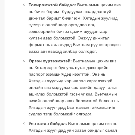
Тохиромжтой байдал:
Вьетнамын цахим виз
нь бичиг баримт бүрдүүлэх шаардлагагүй
дижитал баримт бичиг юм. Хятадын жуулчид
зүгээр л онлайнаар өргөдлөө өгч,
зөвшөөрлийн бичгээ цахим шуудангаар
хүлээн авах боломжтой. Энэхүү дижитал
формат нь аялагчдад Вьетнам руу нэвтрэхдээ
визээ авч явахад хялбар болгодог.
Өргөн хүртээмжтэй:
Вьетнамын цахим виз
нь Хятад зэрэг бүх улс, нутаг дэвсгэрийн
паспорт эзэмшигчдэд нээлттэй. Энэ нь
Хятадын жуулчид харьяалал харгалзахгүй
онлайн виз мэдүүлэх системийн давуу талыг
ашиглах боломжтой гэсэн үг юм. Вьетнамын
визийг онлайнаар авах боломжтой болсон нь
Хятадын жуулчдад Вьетнамын гайхамшгийг
судлах тэгш боломжийг олгодог.
Уян хатан байдал:
Вьетнамын цахим виз нь
Хятадын жуулчдад уян хатан байдлыг санал