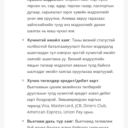
төрсөн он, сар, өдөр, төрсөн газар, паспортын
дугаар, харьяалал зэрэг хувийн мэдээллийг
үнэн зөв оруулна. Аливаа зөрүү гарахаас
зайлсхийхийн тулд энэ мэдээллийг дахин
шалгах нь маш чухал юм.
Хүчинтэй имэйл хаяг
: Таны визний статустай
холбоотой баталгаажуулалт болон мэдэгдэлд
ашиглагдах тул нэвтрэх эрхтэй хүчинтэй имэйл
хаягийг ашиглана уу. Визний мэдүүлгийн
явцын талаар мэдээлэл авахын тулд байнга
шалгадаг имэйл хаягаа оруулахаа мартуузай.
Хүчин төгөлдөр кредит/дебит карт
:
Вьетнамын цахим визийнхээ төлбөрийг
дуусгахын тулд хүчинтэй кредит эсвэл дебит
карт бэлдээрэй. Зөвшөөрөгдсөн картын
төрөлд Visa, Mastercard, JCB, Diners Club,
American Express, Union Pay орно.
Вьетнам дахь түр хаяг
: Вьетнамд төлөвлөж
буй зочид буудал эсвэл байрлах газрынхаа