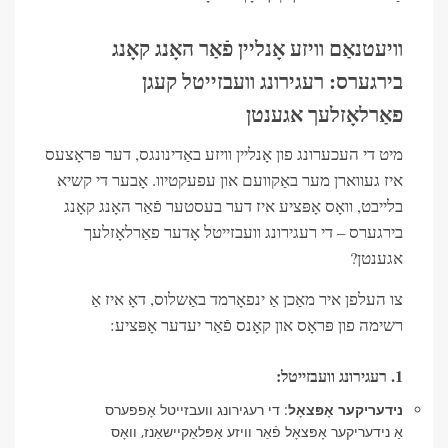
וויעטנאַם וויזע אָנליין פֿאַר האָנג קאָנג
בירגערס: רעגירונג וועבזייטל קעגן
פאַרלאָזלעך אגענטן
מיט די העכערונג פון אָנליין וויזע באַדינונגס, דער פּראָצעס
איז געווארן מער באַקוועם און עפעקטיוו. אָבער די קשיא
בלייבט, וואָס אָפּציע איז דער בעסטער פֿאַר האָנג קאָנג
בירגערס – די רעגירונג וועבזייטל אָדער פאַרלאָזלעך
אגענטן?
צו העלפן איר מאַכן אַ ינפאָרמד באַשלוס, דאָ איז אַ
רשימה פון פּראָס און קאָנס פֿאַר יעדער אָפּציע:
1. רעגירונג וועבזייטל:
נידעריקער אָפּצאָל
: די רעגירונג וועבזייטל אָפפערס
אַ נידעריקער אָפּצאָל פֿאַר וויזע אַפּלאַקיישאַנז, וואָס