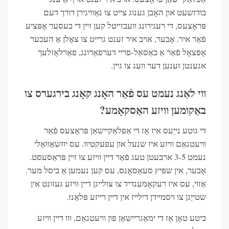
בודזשעט און האָבן גענוג צייט צו נאַוויגירן דורך דעם
פּראָצעס, די רעגירונג וועבזייטל קען זיין די בעסער אָפּציע
פֿאַר איר. אָבער, אויב איר זענט גרייט צו צאָלן אַ העכער
אָפּצאָל פֿאַר אַ כאַסאַל-פריי דערפאַרונג, פאַרלאָזלעך
אגענטן זענען דער וועג צו גיין.
ווי לאַנג נעמט עס פֿאַר האָנג קאָנג בירגערס צו
באַקומען וויזע האַסקאָמע?
די גוטע נייַעס איז אַז די אַפּלאַקיישאַן פּראָצעס פֿאַר
וויעטנאַם וויזע איז שנעל און עפעקטיוו. עס יוזשאַוואַלי
נעמט 3-5 ארבעטן טעג פֿאַר דיין וויזע צו זיין פּראַסעסט.
אָבער, אין שפּיץ סעאַסאָנס, עס קען נעמען אַ ביסל מער.
אַזוי, עס איז רעקאַמענדיד צו צולייגן דיין וויזע געזונט אין
שטייַגן צו ויסמיידן דילייז אין דיין רייזע פּלאַנז.
ביטע טאָן אַז די ימאַגריישאַן פון וויעטנאַם, ווו דיין וויזע