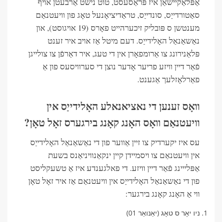
אַפּלאַקיישאַן איז פּראַסעסט, טוט נישט אַרבעטן אויף
סאַטורדייַס, סונדייַס, טראַדיציאָנעל טאָג פון וויעטנאַם
מענטשן ס פּובליק זיכערהייט פאָרס (19 אויגוסט), און
נאַשאַנאַל האָלידייַס. דעם מיטל אַז אויב איר זענט
פּלאַנירונג צו אַרומפאָרן אין די טעג, איר דאַרפֿן צו צולייגן
פֿאַר דיין וויזע פריער אָדער נוצן די סערוויסעס פון אַ
פאַרלאָזלעך אַגענט.
וואָס זענען די נאציאנאלע האָלידייַס אין
וויעטנאַם וואָס האָנג קאָנג בירגערס זאָל טאָן?
עס איז יקערדיק צו זיין אַווער פון די נאַשאַנאַל האָלידייַס
אין וויעטנאַם צו ויסמיידן קיין ינקאַנוויניאַנס בשעת
אַפּלייינג פֿאַר דיין וויזע. די פאלגענדע איז אַ טשעקליסט
פון די נאַשאַנאַל האָלידייַס אין וויעטנאַם אַז איר זאָל טאָן
ווי אַ האָנג קאָנג בירגער:
ניו יאָר ס טאָג (יאַנואַר 01)