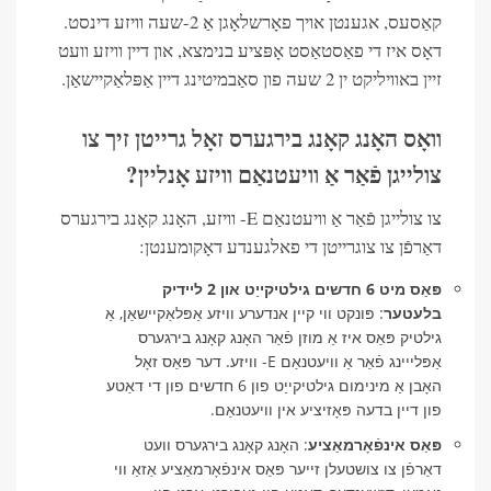
קאַסעס, אגענטן אויך פאָרשלאָגן אַ 2-שעה וויזע דינסט.
דאָס איז די פאַסטאַסט אָפּציע בנימצא, און דיין וויזע וועט
זיין באוויליקט ין 2 שעה פון סאַבמיטינג דיין אַפּלאַקיישאַן.
וואָס האָנג קאָנג בירגערס זאָל גרייטן זיך צו
צולייגן פֿאַר אַ וויעטנאַם וויזע אָנליין?
צו צולייגן פֿאַר אַ וויעטנאַם E- וויזע, האָנג קאָנג בירגערס
דאַרפֿן צו צוגרייטן די פאלגענדע דאָקומענטן:
פּאַס מיט 6 חדשים גילטיקייַט און 2 ליידיק
בלעטער
: פּונקט ווי קיין אנדערע וויזע אַפּלאַקיישאַן, אַ
גילטיק פּאַס איז אַ מוזן פֿאַר האָנג קאָנג בירגערס
אַפּלייינג פֿאַר אַ וויעטנאַם E- וויזע. דער פּאַס זאָל
האָבן אַ מינימום גילטיקייַט פון 6 חדשים פון די דאַטע
פון ​​דיין בדעה פּאָזיציע אין וויעטנאַם.
פּאַס אינפֿאָרמאַציע
: האָנג קאָנג בירגערס וועט
דאַרפֿן צו צושטעלן זייער פּאַס אינפֿאָרמאַציע אַזאַ ווי