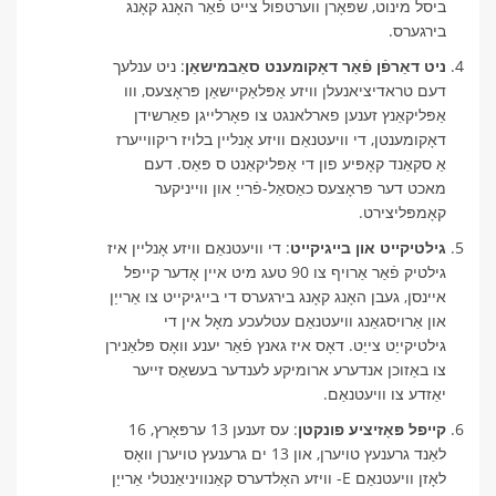
ביסל מינוט, שפּאָרן ווערטפול צייט פֿאַר האָנג קאָנג
בירגערס.
ניט דאַרפֿן פֿאַר דאָקומענט סאַבמישאַן
: ניט ענלעך
דעם טראדיציאנעלן וויזע אַפּלאַקיישאַן פּראָצעס, ווו
אַפּליקאַנץ זענען פארלאנגט צו פאָרלייגן פאַרשידן
דאָקומענטן, די וויעטנאַם וויזע אָנליין בלויז ריקווייערז
אַ סקאַנד קאָפּיע פון ​​די אַפּליקאַנט ס פּאַס. דעם
מאכט דער פּראָצעס כאַסאַל-פֿרייַ און ווייניקער
קאָמפּליצירט.
גילטיקייט און בייגיקייט
: די וויעטנאַם וויזע אָנליין איז
גילטיק פֿאַר אַרויף צו 90 טעג מיט איין אָדער קייפל
איינסן, געבן האָנג קאָנג בירגערס די בייגיקייט צו אַרייַן
און אַרויסגאַנג וויעטנאַם עטלעכע מאָל אין די
גילטיקייַט צייַט. דאָס איז גאנץ פֿאַר יענע וואָס פּלאַנירן
צו באַזוכן אנדערע ארומיקע לענדער בעשאַס זייער
יאַזדע צו וויעטנאַם.
קייפל פּאָזיציע פונקטן
: עס זענען 13 ערפּאָרץ, 16
לאַנד גרענעץ טויערן, און 13 ים גרענעץ טויערן וואָס
לאָזן וויעטנאַם E- וויזע האָלדערס קאַנוויניאַנטלי אַרייַן