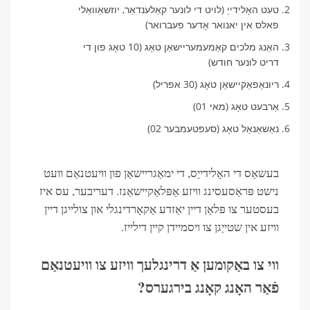
טעט האָלידייַ (לויט די לונער קאַלענדאַר, יוזשאַוואַלי
פאלס אין יאנואר אָדער פעברואר)
האַנג מלכים קאַמעמעריישאַן טאָג (10 טאָג פון די
דריט לונער חודש)
ריונאַפאַקיישאַן טאָג (30 אפריל)
אַרבעט טאָג (מאי 01)
נאַשאַנאַל טאָג (סעפטעמבער 02)
בעשאַס די האָלידייַס, די ימאַגריישאַן פון וויעטנאַם וועט
נישט פּראַסעסינג וויזע אַפּלאַקיישאַנז. דעריבער, עס איז
בעסטער צו פּלאַן דיין יאַזדע אַקאָרדינגלי און צולייגן דיין
וויזע אין שטייַגן צו ויסמיידן קיין דילייז.
ווי צו באַקומען אַ דרינגלעך וויזע צו וויעטנאַם
פֿאַר האָנג קאָנג בירגערס?