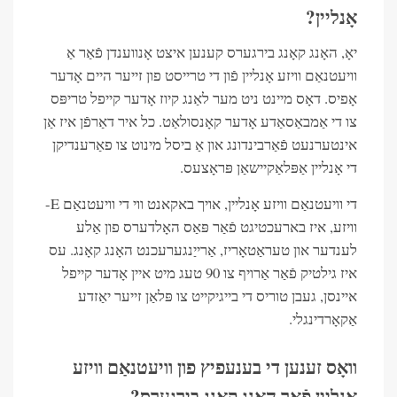
אָנליין?
יאָ, האָנג קאָנג בירגערס קענען איצט אָנווענדן פֿאַר אַ
וויעטנאַם וויזע אָנליין פֿון די טרייסט פון זייער היים אָדער
אָפיס. דאָס מיינט ניט מער לאַנג קיוז אָדער קייפל טריפּס
צו די אַמבאַסאַדע אָדער קאָנסולאַט. כל איר דאַרפֿן איז אַן
אינטערנעט פֿאַרבינדונג און אַ ביסל מינוט צו פאַרענדיקן
די אָנליין אַפּלאַקיישאַן פּראָצעס.
די וויעטנאַם וויזע אָנליין, אויך באקאנט ווי די וויעטנאַם E-
וויזע, איז בארעכטיגט פֿאַר פּאַס האָלדערס פון אַלע
לענדער און טעראַטאָריז, אַרייַנגערעכנט האָנג קאָנג. עס
איז גילטיק פֿאַר אַרויף צו 90 טעג מיט איין אָדער קייפל
איינסן, געבן טוריס די בייגיקייט צו פּלאַן זייער יאַזדע
אַקאָרדינגלי.
וואָס זענען די בענעפיץ פון וויעטנאַם וויזע
אָנליין פֿאַר האָנג קאָנג בירגערס?