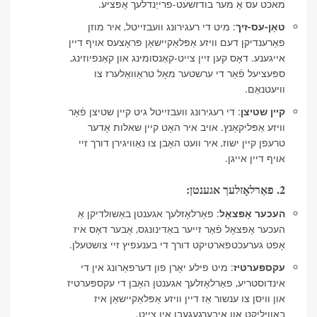
מאכט עס אַ מער בודזשעט-פרייַנדלעך אָפּציע.
טאָן-עס-זיך
: מיט די רעגירונג וועבזייטל, איר מוזן
פאַרענדיקן דעם וויזע אַפּלאַקיישאַן פּראָצעס אויף דיין
אייגענע. דאָס קען זיין צייט-קאַנסומינג און קאַנפיוזינג,
ספּעציעל פֿאַר די ערשטער מאָל טראַוואַלערז צו
וויעטנאַם.
קיין שטיצן
: די רעגירונג וועבזייטל גיט קיין שטיצן פֿאַר
וויזע אַפּליקאַנץ. אויב איר האָט קיין שאלות אָדער
טרעפן קיין ישוז, איר וועט האָבן צו נאַוויגירן דורך זיי
אויף דיין אייגן.
2. פאַרלאָזלעך אגענטן:
העכער אָפּצאָל
: פאַרלאָזלעך אגענטן באַשולדיקן אַ
העכער אָפּצאָל פֿאַר זייער באַדינונגס, אָבער דאָס איז
אָפט גערעכטפארטיקט דורך די בענעפיץ זיי צושטעלן.
עקספּערטיז
: מיט פילע יאָרן פון דערפאַרונג אין די
אינדוסטריע, פאַרלאָזלעך אגענטן האָבן די עקספּערטיז
און וויסן צו ענשור אַז דיין וויזע אַפּלאַקיישאַן איז
באוויליקט און איבערגעגעבן אין צייט.