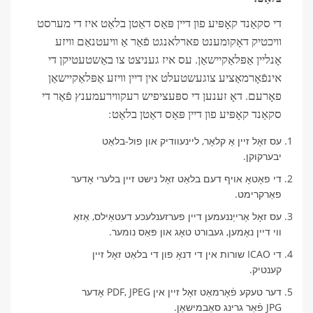
די סקאַנד קאָפּיע פון ​​דיין פּאַס דאַטן בלאַט איז די מערסט
וויכטיק דאָקומענט פארלאנגט פֿאַר אַ וויעטנאַם וויזע
אָנליין אַפּלאַקיישאַן. עס איז געניצט צו באַשטעטיקן די
אינפֿאָרמאַציע צוגעשטעלט אין דיין וויזע אַפּלאַקיישאַן
פאָרעם. דאָ זענען די ספּעציפיש רעקווירעמענץ פֿאַר די
סקאַנד קאָפּיע פון ​​דיין פּאַס דאַטן בלאַט:
עס זאָל זיין אַ קלאָר, ליינעוודיק און פול-בלאַט
יבערקוקן.
די פאָטאָ אויף דעם בלאַט זאָל נישט זיין בלערי אָדער
פאַרקרימט.
עס זאָל אַרייַננעמען דיין פערזענלעכע דעטאַילס, אַזאַ
ווי דיין נאָמען, געבורט טאָג און פּאַס נומער.
די ICAO שורות אין די דנאָ פון די בלאַט זאָל זיין
קענטיק.
דער טעקע פֿאָרמאַט זאָל זיין אין PDF, JPEG אָדער
JPG פֿאַר גרינג סאַבמישאַן.