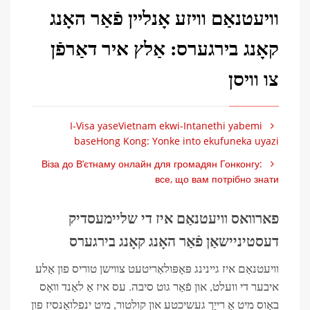
וויעטנאַם וויזע אָנליין פֿאַר האָנג
קאָנג בירגערס: אַלץ איר דאַרפֿן
צו וויסן
I-Visa yaseVietnam ekwi-Intanethi yabemi
baseHong Kong: Yonke into ekufuneka uyazi
Віза до В’єтнаму онлайн для громадян Гонконгу:
все, що вам потрібно знати
פארוואס וויעטנאַם איז די שליימעסדיק
דעסטיניישאַן פֿאַר האָנג קאָנג בירגערס
וויעטנאַם איז גיינינג פּאָפּולאַריטעט צווישן טוריס פון אַלע
איבער די וועלט, און פֿאַר גוט סיבה. עס איז אַ לאַנד וואָס
באָוס מיט אַ רייַך געשיכטע און קולטור, מיט ינפלואַנסיז פון