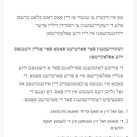
עס איז וויכטיק צו ענשור אַז דיין פּאַס דאַטן בלאַט טרעפן
אַלע די רעקווירעמענץ צו ויסמיידן דילייז אָדער
רידזשעקשאַנז אין דיין וויזע אַפּלאַקיישאַן.
רעקווירעמענץ פֿאַר פּאָרטרעט פאָטאָ פֿאַר אָנליין וויעטנאַם
וויזע אַפּלאַקיישאַן:
די צווייטע דאָקומענט פארלאנגט פֿאַר אַ וויעטנאַם וויזע
אָנליין אַפּלאַקיישאַן איז אַ פריש פּאָרטרעט פאָטאָ. די
פאָטאָ איז גענוצט צו באַשטעטיקן דיין אידענטיטעט און
זאָל גלייַכן דעם מענטש אין דיין פּאַס. דאָ זענען די
ספּעציפיש רעקווירעמענץ פֿאַר די פּאָרטרעט פאָטאָ:
עס זאָל זיין אַ פּאַס-סייזד פאָטאָ (4x6cm).
די פאָטאָ זאָל זיין גענומען אין די לעצטע זעקס
חדשים.