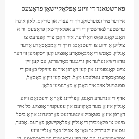
פארשטאנד די וויזע אַפּלאַקיישאַן פּראָצעס
איידער מיר ונטערטוקנ זיך די עצות און טריקס, לאָזן אונדז
ערשטער פֿאַרשטיין די וויזע אַפּלאַקיישאַן פּראָצעס. ווי אַ
האָנג קאָנג פּאַס האָלדער, איר האָבן צוויי אָפּציעס צו
צולייגן אַ וויזע צו וויעטנאַם: דורך די אַמבאַסאַדע אָדער
אָנליין. כאָטש די אַמבאַסאַדע אָפּציע קען ויסקומען ווי דער
טראדיציאנעלער און גרינגער מאַרשרוט, עס קען זיין
צייט-קאַנסומינג און קען דאַרפן איר צו פיזיקלי באַזוכן די
אַמבאַסאַדע עטלעכע מאָל. דאָס קען זיין אַ כאַסאַל,
ספּעציעל אויב איר האָבן אַ פאַרנומען פּלאַן.
אויף די אנדערע האַנט, אַפּלייינג פֿאַר אַ וויעטנאַם וויזע
אָנליין איז אַ מער באַקוועם און עפעקטיוו אָפּציע. כל איר
דאַרפֿן איז אַ סטאַביל אינטערנעט פֿאַרבינדונג און אַ ביסל
מינוט צו פּלאָמבירן די אָנליין אַפּלאַקיישאַן פאָרעם. אָבער,
עס איז יקערדיק צו טאָן אַז אפילו פֿאַר אָנליין וויזע
אַפּלאַקיישאַנז, עס איז קיין גאַראַנטירן פון האַסקאָמע. די