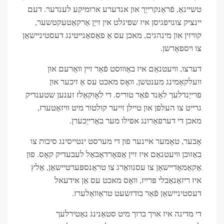
טשיינאַ, פֿראַנקרייַך און אנדערע ארומיקע לענדער. דעם
יינציק צונויפגיסן איז שפיגלט אין זייַן אַרקאַטעקטשער,
קוויזין און מינהגים, מאכן עס אַ פאַסאַנייטינג דעסטיניישאַן
צו ויספאָרשן.
דערצו, וויעטנאַם איז באַוווסט פֿאַר זיין וואַרעם און
וועלקאַמינג מענטשן, וואָס מאכט עס אַ זיכער און
פרייַנדלעך לאַנד פֿאַר טוריס. די לאָוקאַלז זענען שטענדיק
גרייט צו העלפן און טיילן זייער קולטור מיט וויזאַטערז,
מאכן די דערפאַרונג אפילו מער באַרייַכערן.
אָבער, טאָמער איינער פון די מערסט ינטייסינג סיבות צו
באַזוכן וויעטנאַם איז זיין אַפאָרדאַבאַל לעבעדיק קאָס. פון
אַקאַמאַדיישאַן צו עסנוואַרג צו טראַנספּערטיישאַן, אַלץ
איז ריזאַנאַבלי פּרייז, וואָס מאכט עס אַן אידעאל
דעסטיניישאַן פֿאַר בודזשעט טראַוואַלערז.
די מדינה איז אויך ברוך מיט סטאַנינג נאַטירלעך