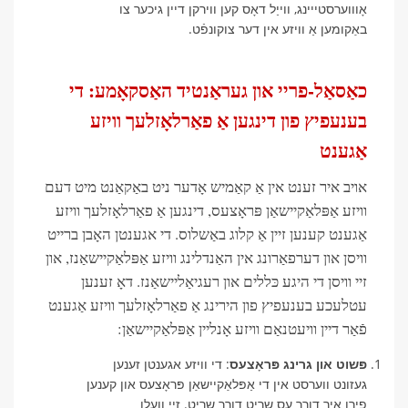
אָוווערסטייינג, ווייַל דאָס קען ווירקן דיין גיכער צו
באַקומען אַ וויזע אין דער צוקונפֿט.
כאַסאַל-פריי און געראַנטיד האַסקאָמע: די
בענעפיץ פון דינגען אַ פאַרלאָזלעך וויזע
אַגענט
אויב איר זענט אין אַ קאַמיש אָדער ניט באַקאַנט מיט דעם
וויזע אַפּלאַקיישאַן פּראָצעס, דינגען אַ פאַרלאָזלעך וויזע
אַגענט קענען זיין אַ קלוג באַשלוס. די אגענטן האָבן ברייט
וויסן און דערפאַרונג אין האַנדלינג וויזע אַפּלאַקיישאַנז, און
זיי וויסן די היגע כּללים און רעגיאַליישאַנז. דאָ זענען
עטלעכע בענעפיץ פון הירינג אַ פאַרלאָזלעך וויזע אַגענט
פֿאַר דיין וויעטנאַם וויזע אָנליין אַפּלאַקיישאַן:
פּשוט און גרינג פּראָצעס
: די וויזע אגענטן זענען
געזונט ווערסט אין די אַפּלאַקיישאַן פּראָצעס און קענען
פירן איר דורך עס שריט דורך שריט. זיי וועלן