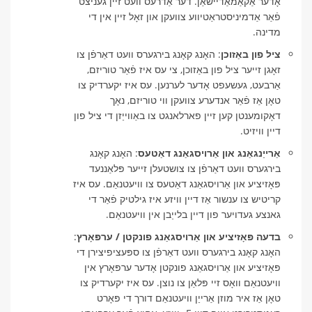
אָדער אַקאַמאַדיישאַן. דער אַדרעס וועט זיין געניצט
פֿאַר אַדמיניסטראַטיווע צוועקן און זאָל זיין אין די
מדינה.
ציל פון באַזוכן
: האָנג קאָנג בירגערס וועט דאַרפֿן צו
זאָגן זייער ציל פון באַזוכן, צי עס איז פֿאַר טוריזם,
אַרבעט, געשעפט אָדער לערנען. עס איז יקערדיק צו
טאָן אַז פֿאַר אנדערע צוועקן ווי טוריזם, נאָך
דאָקומענטן קען זיין פארלאנגט צו באַווייַזן די ציל פון
דיין וויזיט.
אַרייַנגאַנג און אַרויסגאַנג דאַטעס
: האָנג קאָנג
בירגערס וועט דאַרפֿן צו צושטעלן זייער פּלאַננעד
פּאָזיציע און אַרויסגאַנג דאַטעס צו וויעטנאַם. עס איז
קריטיש צו ענשור אַז דיין וויזע איז גילטיק פֿאַר די
גאנצע געדויער פון דיין בלייַבן אין וויעטנאַם.
בדעה פּאָזיציע און אַרויסגאַנג פונקטן / ערפּאָרץ
:
האָנג קאָנג בירגערס וועט דאַרפֿן צו ספּעציפיצירן די
פּאָזיציע און אַרויסגאַנג פונקטן אָדער ערפּאָרץ אין
וויעטנאַם וואָס זיי פּלאַן צו נוצן. עס איז יקערדיק צו
טאָן אַז איר מוזן אַרייַן וויעטנאַם דורך די פּאָרט