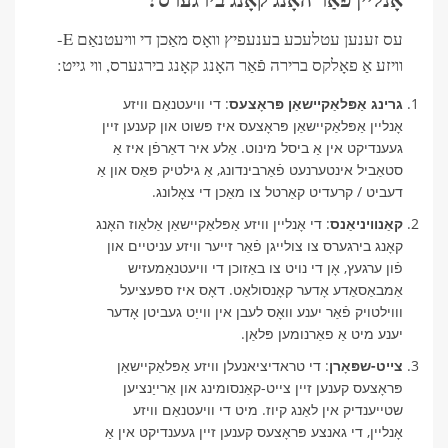
עס זענען עטלעכע בענעפיץ וואָס מאַכן די וויעטנאַם E-
וויזע אַ פאָלקס ברירה פֿאַר האָנג קאָנג בירגערס, ווי גייט:
גרינג אַפּלאַקיישאַן פּראָצעס
: די וויעטנאַם וויזע
אָנליין אַפּלאַקיישאַן פּראָצעס איז פּשוט און קענען זיין
געענדיקט אין אַ ביסל מינוט. אַלע איר דאַרפֿן איז אַ
סטאַביל אינטערנעט פֿאַרבינדונג, אַ גילטיק פּאַס און אַ
דעביט / קרעדיט קאַרטל צו מאַכן די צאָלונג.
קאַנוויניאַנס
: די אָנליין וויזע אַפּלאַקיישאַן אַלאַוז האָנג
קאָנג בירגערס צו צולייגן פֿאַר זייער וויזע עניטיים און
פֿון ערגעץ, אָן די נויט צו באַזוכן די וויעטנאַמעזיש
אַמבאַסאַדע אָדער קאָנסולאַט. דאָס איז ספּעציעל
וווילטויק פֿאַר יענע וואָס לעבן אין ווייַט געביטן אָדער
יענע מיט אַ פאַרנומען פּלאַן.
צייט-שפּאָרן
: די טראדיציאנעלן וויזע אַפּלאַקיישאַן
פּראָצעס קענען זיין צייט-קאַנסומינג און אַרייַנציען
שטייענדיק אין לאַנג קיוז. מיט די וויעטנאַם וויזע
אָנליין, די גאנצע פּראָצעס קענען זיין געענדיקט אין אַ