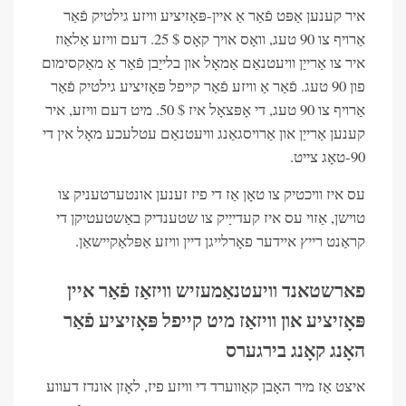
איר קענען אַפּט פֿאַר אַ איין-פּאָזיציע וויזע גילטיק פֿאַר
אַרויף צו 90 טעג, וואָס אויך קאָס $ 25. דעם וויזע אַלאַוז
איר צו אַרייַן וויעטנאַם אַמאָל און בלייַבן פֿאַר אַ מאַקסימום
פון 90 טעג. פֿאַר אַ וויזע פֿאַר קייפל פּאָזיציע גילטיק פֿאַר
אַרויף צו 90 טעג, די אָפּצאָל איז $ 50. מיט דעם וויזע, איר
קענען אַרייַן און אַרויסגאַנג וויעטנאַם עטלעכע מאָל אין די
90-טאָג צייט.
עס איז וויכטיק צו טאָן אַז די פיז זענען אונטערטעניק צו
טוישן, אַזוי עס איז קעדייַיק צו שטענדיק באַשטעטיקן די
קראַנט רייץ איידער פאָרלייגן דיין וויזע אַפּלאַקיישאַן.
פארשטאנד וויעטנאַמעזיש וויזאַז פֿאַר איין
פּאָזיציע און וויזאַז מיט קייפל פּאָזיציע פֿאַר
האָנג קאָנג בירגערס
איצט אַז מיר האָבן קאַווערד די וויזע פיז, לאָזן אונדז דעווע