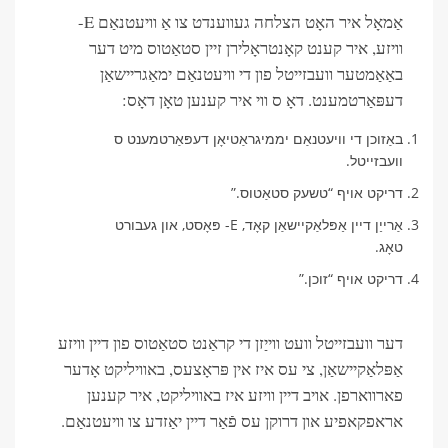
אַמאָל איר האָט הצלחה געווענדט צו אַ וויעטנאַם E-
וויזע, איר קענט קאָנטראָלירן זיין סטאַטוס מיט דער
באַאַמטער וועבזייטל פון די וויעטנאַם ימאַגריישאַן
דעפּאַרטמענט. דאָ ס ווי איר קענען טאָן דאָס:
באַזוכן די וויעטנאַם יממיגראַטיאָן דעפּאַרטמענט ס
וועבזייטל.
דריקט אויף “טשעק סטאַטוס.”
אַרייַן דיין אַפּלאַקיישאַן קאָד, E- פּאָסט, און געבורט
טאָג.
דריקט אויף “זוכן.”
דער וועבזייטל וועט ווייַזן די קראַנט סטאַטוס פון דיין וויזע
אַפּלאַקיישאַן, צי עס איז אין פּראָצעס, באוויליקט אָדער
פארווארפן. אויב דיין וויזע איז באוויליקט, איר קענען
אראפקאפיע און דרוקן עס פֿאַר דיין יאַזדע צו וויעטנאַם.