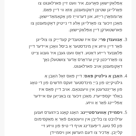
אַפּלאַקיישאַן פאָרעם, איר וועט זיין פארלאנגט צו
פאָרלייגן שטיצן דאָקומענטן, אַזאַ ווי דיין פּאַס,
אַרומפאָרן רייַזע, און דערווייַז פון אַקאַמאַדיישאַן.
מאַכן זיכער צו פאָרלייגן אַלע די נייטיק דאָקומענטן צו
פארשטארקן דיין אַפּלאַקיישאַן.
אָנווענדן פרי
: עס איז שטענדיק קעדייַיק צו צולייגן
פֿאַר דיין וויזע אין מינדסטער אַ ביסל וואָכן איידער דיין
פּלאַננעד רייזע דאַטע. דאָס וועט געבן איר גענוג צייט
צו פאַרריכטן קיין ערראָרס אָדער צושטעלן נאָך
דאָקומענטן אויב פארלאנגט.
האָבן אַ גילטיק פּאַס
: דיין פּאַס זאָל האָבן אַ
גילטיקייַט פון בייַ מינדסטער זעקס חדשים פון די טאָג
פון אַרייַנטרעטן אין וויעטנאַם. אויב דיין פּאַס איז
באַלד יקספּייערז, מאַכן זיכער צו באַנייַען עס איידער
אַפּלייינג פֿאַר אַ וויזע.
ויסמיידן אָוווערסטייַינג
: האָנג קאָנג בירגערס זענען
ערלויבט צו בלייַבן אין וויעטנאַם פֿאַר אַ מאַקסימום
פון 90 טעג, דיפּענדינג אויף די טיפּ פון וויזע זיי
קלייַבן. אַדכיר צו דעם הערשן און ויסמיידן