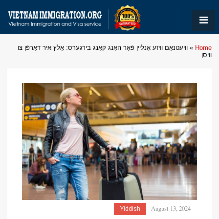
Home
»
וויעטנאַם וויזע אָנליין פֿאַר האָנג קאָנג בירגערס: אַלץ איר דאַרפֿן צו
וויסן
August 13, 2024
Yiddish