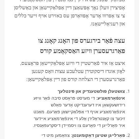
אָפיצירן וועלן נאָך אָפּשאַצן דיין אַפּלאַקיישאַן און באַשליסן
צי צו אַפּרווו אָדער אָפּוואַרפן עס באזירט אויף זייער כּללים
און רעגיאַליישאַנז.
עצה פֿאַר בירגערס פון האָנג קאָנג צו
פאַרגרעסערן וויזע האַסקאָמע קורס
איצט אַז איר פֿאַרשטיין די וויזע אַפּלאַקיישאַן פּראָצעס,
לאָזן אונדז דיסקוטירן עטלעכע עצות וואָס קענען
פאַרגרעסערן די הצלחה קורס פון דיין אַפּלאַקיישאַן:
צושטעלן פולשטענדיק און פּינטלעך
אינפֿאָרמאַציע
: די מערסט פּראָסט סיבה פֿאַר וויזע
רידזשעקשאַן איז דערענדיקט אָדער פאַלש
אינפֿאָרמאַציע אויף די אַפּלאַקיישאַן פאָרעם. מאַכט
זיכער צו קאָנטראָלירן אַלע די אינפֿאָרמאַציע איידער
איר פאָרלייגן די פאָרעם צו ויסמיידן דיסקרעפּאַנסיז.
פאָרלייגן שטיצן דאָקומענטן
: צוזאַמען מיט די