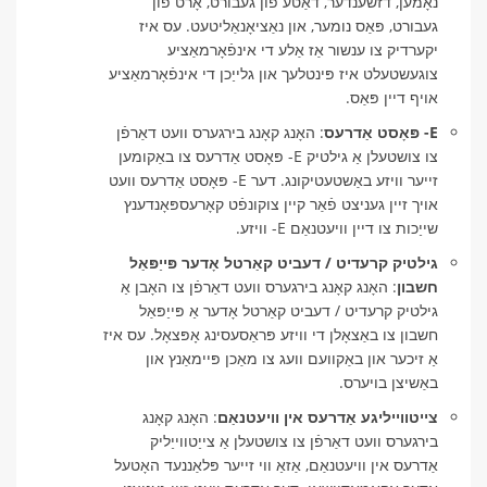
נאָמען, דזשענדער, דאַטע פון ​​געבורט, אָרט פון
געבורט, פּאַס נומער, און נאַציאָנאַליטעט. עס איז
יקערדיק צו ענשור אַז אַלע די אינפֿאָרמאַציע
צוגעשטעלט איז פּינטלעך און גלייַכן די אינפֿאָרמאַציע
אויף דיין פּאַס.
E- פּאָסט אַדרעס
: האָנג קאָנג בירגערס וועט דאַרפֿן
צו צושטעלן אַ גילטיק E- פּאָסט אַדרעס צו באַקומען
זייער וויזע באַשטעטיקונג. דער E- פּאָסט אַדרעס וועט
אויך זיין געניצט פֿאַר קיין צוקונפֿט קאָרעספּאָנדענץ
שייַכות צו דיין וויעטנאַם E- וויזע.
גילטיק קרעדיט / דעביט קאַרטל אָדער פּייַפּאַל
חשבון
: האָנג קאָנג בירגערס וועט דאַרפֿן צו האָבן אַ
גילטיק קרעדיט / דעביט קאַרטל אָדער אַ פּייַפּאַל
חשבון צו באַצאָלן די וויזע פּראַסעסינג אָפּצאָל. עס איז
אַ זיכער און באַקוועם וועג צו מאַכן פּיימאַנץ און
באַשיצן בויערס.
צייטווייליגע אַדרעס אין וויעטנאַם
: האָנג קאָנג
בירגערס וועט דאַרפֿן צו צושטעלן אַ צייַטווייַליק
אַדרעס אין וויעטנאַם, אַזאַ ווי זייער פּלאַננעד האָטעל