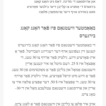
און אַרויסגאַנג די מדינה. דאָס גיט האָנג קאָנג
בירגערס די אָפּציע צו קלייַבן זייער בילכער פּאָזיציע
פונט באזירט אויף זייער אַרומפאָרן פּלאַנז.
באַאַמטער וויעטנאַם פיז פֿאַר האָנג קאָנג
בירגערס
די באַאַמטער וויעטנאַם פיז פֿאַר האָנג קאָנג בירגערס
קענען זיין געפֿונען אויף דער רעגירונג וועבזייטל. פֿאַר אַ
איין-פּאָזיציע וויזע, גילטיק פֿאַר אַרויף צו 30 טעג, די
אָפּצאָל איז $ 25. דעם מיטל אַז איר קענען אַרייַן
וויעטנאַם אַמאָל און בלייַבן פֿאַר אַ מאַקסימום פון 30 טעג.
פֿאַר אַ וויזע מיט קייפל פּאָזיציע, אויך גילטיק פֿאַר אַרויף
צו 30 טעג, די אָפּצאָל איז $ 50. דער אָפּציע אַלאַוז איר צו
אַרייַן און אַרויסגאַנג וויעטנאַם עטלעכע מאָל אין די 30-
טאָג צייט.
אויב איר פּלאַן צו בלייַבן אין וויעטנאַם פֿאַר אַ לאַנג צייַט,