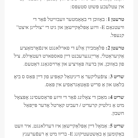
אין עטלעכע פּשוט סטעפּס:
טרעטן 1
: באַזוכן די באַאַמטער וועבזייטל פֿאַר די
וויעטנאַם E- וויזע אַפּלאַקיישאַן און גיט די “צולייגן איצט”
קנעפּל.
טרעטן 2:
פּלאָמבירן אַלע די פארלאנגט אינפֿאָרמאַציע
אַקיעראַטלי, אַרייַנגערעכנט דיין פאספארט דעטאַילס, ציל
פון באַזוכן, און בדעה פּאָזיציע און אַרויסגאַנג דאַטעס.
שריט 3
: צופֿעליקער אַ דיגיטאַל קאָפּיע פון ​​דיין פּאַס ס ביאָ
בלאַט און אַ פריש פאָטאָגראַפיע אין פּאַס.
שריט 4:
מאַכן די צאָלונג פֿאַר די וויזע פּראַסעסינג אָפּצאָל
מיט אַ גילטיק קרעדיט / דעביט קאַרטל אָדער פּייַפּאַל
חשבון.
שריט 5
: אַמאָל דיין אַפּלאַקיישאַן איז דערלאנגט, איר וועט
באַקומען אַ באַשטעטיקונג E- בריוו מיט אַ רעפֿערענץ