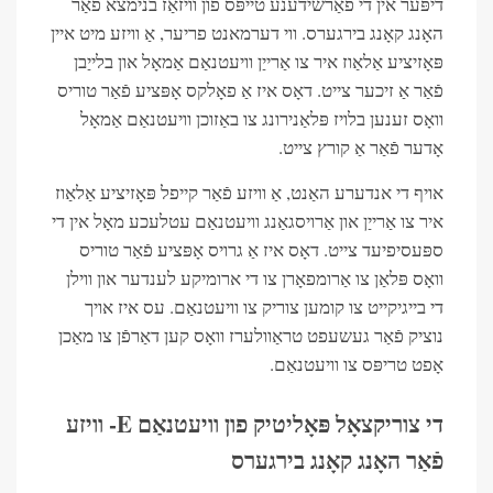
דיפּער אין די פאַרשידענע טייפּס פון וויזאַז בנימצא פֿאַר
האָנג קאָנג בירגערס. ווי דערמאנט פריער, אַ וויזע מיט איין
פּאָזיציע אַלאַוז איר צו אַרייַן וויעטנאַם אַמאָל און בלייַבן
פֿאַר אַ זיכער צייט. דאָס איז אַ פאָלקס אָפּציע פֿאַר טוריס
וואָס זענען בלויז פּלאַנירונג צו באַזוכן וויעטנאַם אַמאָל
אָדער פֿאַר אַ קורץ צייט.
אויף די אנדערע האַנט, אַ וויזע פֿאַר קייפל פּאָזיציע אַלאַוז
איר צו אַרייַן און אַרויסגאַנג וויעטנאַם עטלעכע מאָל אין די
ספּעסיפיעד צייט. דאָס איז אַ גרויס אָפּציע פֿאַר טוריס
וואָס פּלאַן צו אַרומפאָרן צו די ארומיקע לענדער און ווילן
די בייגיקייט צו קומען צוריק צו וויעטנאַם. עס איז אויך
נוציק פֿאַר געשעפט טראַוולערז וואָס קען דאַרפֿן צו מאַכן
אָפט טריפּס צו וויעטנאַם.
די צוריקצאָל פּאָליטיק פון וויעטנאַם E- וויזע
פֿאַר האָנג קאָנג בירגערס