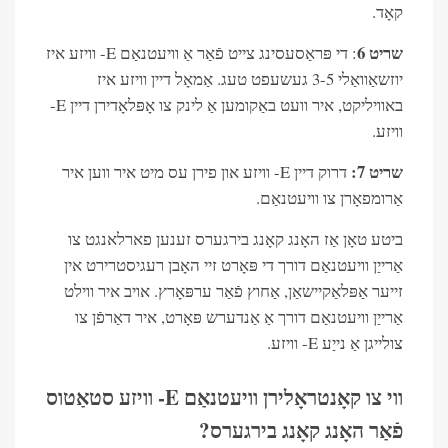
קאָד.
שריט 6
: די פּראַסעסינג צייט פֿאַר אַ וויעטנאַם E- וויזע איז
יוזשאַוואַלי 3-5 געשעפט טעג. אַמאָל דיין וויזע איז
באוויליקט, איר וועט באַקומען אַ לינק צו אָפּלאָדירן דיין E-
וויזע.
שריט 7:
דרוק דיין E- וויזע און פירן עס מיט איר ווען איר
אַרומפאָרן צו וויעטנאַם.
ביטע טאָן אַז האָנג קאָנג בירגערס זענען פארלאנגט צו
אַרייַן וויעטנאַם דורך די פּאָרט זיי האָבן רעגיסטרירט אין
זייער אַפּלאַקיישאַן, אַחוץ פֿאַר ערפּאָרץ. אויב איר ווילט
אַרייַן וויעטנאַם דורך אַ אַנדערש פּאָרט, איר דאַרפֿן צו
צולייגן אַ נייַע E- וויזע.
ווי צו קאָנטראָלירן וויעטנאַם E- וויזע סטאַטוס
פֿאַר האָנג קאָנג בירגערס?