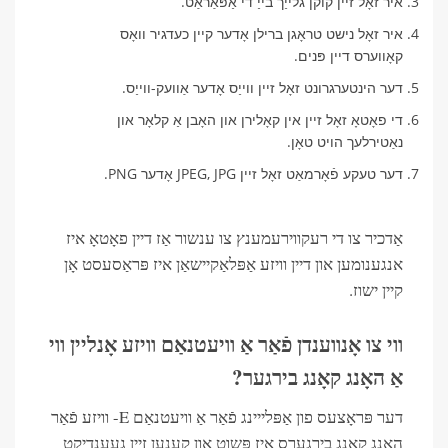
איר זאָל זיין קוקן גלייַך בייַ די אַפּאַראַט.
איר זאָל נישט טראָגן ברילן אָדער קיין כעדגיר וואָס
קאָווערס דיין פּנים.
דער הינטערגרונט זאָל זיין ווייַס אָדער אַוועק-ווייַס.
די פאָטאָ זאָל זיין אין קאָלירן און האָבן אַ קלאָר און
נאַטירלעך הויט טאָן.
דער טעקע פֿאָרמאַט זאָל זיין JPEG, JPG אָדער PNG.
אַדכיר צו די רעקווירעמענץ צו ענשור אַז דיין פאָטאָ איז
אנגענומען און דיין וויזע אַפּלאַקיישאַן איז פּראַסעסט אָן
קיין ישוז.
ווי צו אָנווענדן פֿאַר אַ וויעטנאַם וויזע אָנליין ווי
אַ האָנג קאָנג בירגער?
דער פּראָצעס פון אַפּלייינג פֿאַר אַ וויעטנאַם E- וויזע פֿאַר
האָנג קאָנג בירגערס איז פּשוט און קענען זיין געענדיקט