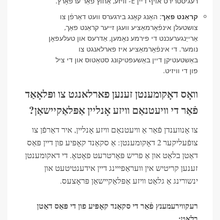
רעגיסטרירט אויף דיין E- וויזע, אַחוץ פֿאַר ערפּאָרץ.
קראַנט פאַך
: האָנג קאָנג בירגערס וועט דאַרפֿן צו
צושטעלן אינפֿאָרמאַציע וועגן זייער קראַנט פאַך,
אַרייַנגערעכנט די פירמע נאָמען, אַדרעס און טעלעפאָן
נומער. די אינפֿאָרמאַציע איז פארלאנגט צו
באַשטעטיקן דיין באַשעפטיקונג סטאַטוס און די ציל
פון די וויזיט.
וואָס דאָקומענטן זענען פארלאנגט צו ופּלאָאַד
פֿאַר די וויעטנאַם וויזע אָנליין אַפּלאַקיישאַן?
צו אָנווענדן פֿאַר אַ וויעטנאַם וויזע אָנליין, איר דאַרפֿן צו
צופֿעליקער 2 דאָקומענטן: אַ סקאַנד קאָפּיע פון ​​דיין פּאַס
דאַטן בלאַט און אַ פריש פּאָרטרעט פאָטאָ. די דאקומענטן
זענען קריטיש אין וועראַפייינג דיין אידענטיטעט און
ינשורינג אַ גלאַט וויזע אַפּלאַקיישאַן פּראָצעס.
רעקווירעמענץ פֿאַר די סקאַנד קאָפּיע פון ​​די פּאַס דאַטן
בלאַט: