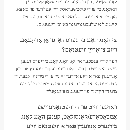
לאַנדסקייפּס, פון די טאַוערינג ליימסטאָון קליפס פון
האַלאָנג בייַ צו די פּיקטשעראַסק רייַז פעלדער פון סאַפּאַ.
און מיט אַ אָנגענעם קלימאַט אַלע יאָר ארום, עס איז
קיינמאָל אַ שלעכט צייט צו באַזוכן וויעטנאַם.
צי האָנג קאָנג בירגערס דאַרפן אַן אַרייַנגאַנג
וויזע צו אַרייַן וויעטנאַם?
דער קורץ ענטפער איז יאָ. האָנג קאָנג בירגערס זענען
נישט באפרייט פון וויעטנאַם וויזע רעקווירעמענץ און מוזן
אָנווענדן פֿאַר אַ וויזע איידער זיי גיין צו די מדינה. אָבער, די
גוט נייַעס איז אַז דער פּראָצעס איז געמאכט פיל גרינגער
מיט די הקדמה פון וויעטנאַם וויזע אָנליין.
וואוינען ווייט פון די וויעטנאַמעזישע
אַמבאַסאַדע/קאַנסולאַט, קענען האָנג קאָנג
בירגערס אָנווענדן פֿאַר אַ וויעטנאַם וויזע