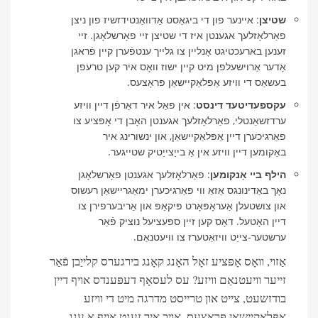
שטיצן
: איינער פון די ביגאַסט אַדוואַנטידזשיז פון ניצן
פאַרלאָזלעך אגענטן איז די שטיצן זיי פאָרשלאָגן. זיי
זענען בארעכטיגט אָנליין צו גלייך ענטפֿערן קיין פֿראגן
אָדער אַרוישעלפן מיט קיין ישוז וואָס איר קען טרעפן
בעשאַס די וויזע אַפּלאַקיישאַן פּראָצעס.
עקספּעדיטעד דינסט
: אין פאַל איר דאַרפֿן דיין וויזע
ערדזשאַנטלי, פאַרלאָזלעך אגענטן האָבן די אָפּציע צו
פאַרגיכערן דיין אַפּלאַקיישאַן, און ינשורינג איר
באַקומען דיין וויזע אין אַ בייַצייַטיק שטייגער.
הילף ביי אָנקומען
: פאַרלאָזלעך אגענטן פאָרשלאָגן
נאָך באַדינונגס אַזאַ ווי פאַרגיכערן ימאַגריישאַן רעשוס
און צושטעלן אַעראָפּאָרט פּיקאַפּ און אַריבערפירן צו
דיין האָטעל. דאָס קען זיין ספּעציעל נוציק פֿאַר
ערשטער-צייַט וויזאַטערז צו וויעטנאַם.
אַזוי, וואָס אָפּציע זאָל האָנג קאָנג בירגערס קלייַבן פֿאַר
זייער וויעטנאַם וויזע? עס לעסאָף דעפּענדס אויף דיין
בודזשעט, צייט און טרייסט מדרגה מיט די וויזע
אַפּלאַקיישאַן פּראָצעס. אויב איר זענט אויף אַ ענג