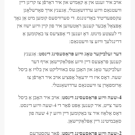
אויב איר זענט אין אַ קאַמיש און איר דאַרפֿן צו קריגן דיין
וויעטנאַם וויזע ערדזשאַנטלי, אַגענץ אויך פאָרשלאָגן
עקספּעדיטיד באַדינונגס. די סערוויסעס קומען מיט אַן נאָך
אָפּצאָל אָבער קענען ראַטעווען איר פון קיין וויזע ישוז אין
די לעצטע מינוט. דאָ זענען די אָפּציעס צו באַקומען אַ
דרינגלעך וויזע צו וויעטנאַם:
דער זעלביקער טאָג וויזע פּראַסעסינג דינסט
: אַגענץ
קענען פּראָצעס דיין וויזע אַפּלאַקיישאַן אויף דער
זעלביקער טאָג און האָבן עס באוויליקט אין בלויז אַ ביסל
שעה. דאָס איז די ידעאַל אָפּציע אויב איר דאַרפֿן צו
אַרומפאָרן צו וויעטנאַם ערדזשאַנטלי.
4-שעה וויזע פּראַסעסינג דינסט
: אויב איר האָבן אַ ביסל
מער צייט, איר קענען אַפּט פֿאַר די 4-שעה וויזע דינסט.
דאָס אַלאַוז איר צו באַקומען דיין וויזע ין 4 שעה פון
סאַבמיטינג דיין אַפּלאַקיישאַן.
2-שעה וויזע פּראַסעסינג דינסט
: פֿאַר עקסטרעם