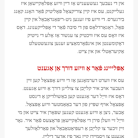
אין די נעבעך געשעעניש אַז דיין וויזע אַפּלאַקיישאַן איז
געלייקנט, עס איז קיין צוריקצאָל פּאָליטיק פֿאַר האָנג קאָנג
בירגערס. די וויזע פיז זענען ניט-ריפאַנדאַבאַל אין קיין
פאַל, ראַגאַרדלאַס פון די סיבה פֿאַר די אָפּלייקענונג. דאָס
איז וואָס עס איז וויכטיק צו ענשור אַז אַלע די נייטיק
דאָקומענטן און אינפֿאָרמאַציע זענען צוגעשטעלט
אַקיעראַטלי און אין צייט.
אַפּלייינג פֿאַר אַ וויזע דורך אַן אַגענט
עס איז ווערט דערמאָנען אַז די וויזע אָפּצאָל קען זיין
העכער אויב איר קלייַבן צו צולייגן דורך אַ וויזע אַגענט.
דאָס איז ווייַל דער אַגענט קען באַשולדיקן אַ דינסט
אָפּצאָל אויף שפּיץ פון דער באַאַמטער וויזע אָפּצאָל.
אָבער, ניצן אַ וויזע אַגענט קענען שפּאָרן איר צייט און מי
ווייַל זיי וועלן פירן די אַפּלאַקיישאַן פּראָצעס פֿאַר איר. נאָר
זיין זיכער צו קלייַבן אַ רעפּיאַטאַבאַל און פאַרלאָזלעך
אַגענט צו ויסמיידן קיין נאָך פיז אָדער דילייז.