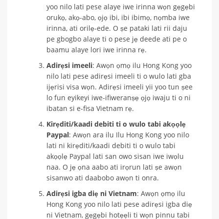
yoo nilo lati pese alaye iwe irinna wọn gẹgẹbi
orukọ, akọ-abo, ọjọ ibi, ibi ibimọ, nọmba iwe
irinna, ati orilẹ-ede. O ṣe pataki lati rii daju
pe gbogbo alaye ti o pese jẹ deede ati pe o
baamu alaye lori iwe irinna rẹ.
Adirẹsi imeeli
: Awọn ọmọ ilu Hong Kong yoo
nilo lati pese adirẹsi imeeli ti o wulo lati gba
ijẹrisi visa wọn. Adirẹsi imeeli yii yoo tun ṣee
lo fun eyikeyi iwe-ifiweranṣẹ ọjọ iwaju ti o ni
ibatan si e-fisa Vietnam rẹ.
Kirẹditi/kaadi debiti ti o wulo tabi akọọlẹ
Paypal
: Awọn ara ilu Ilu Hong Kong yoo nilo
lati ni kirẹditi/kaadi debiti ti o wulo tabi
akọọlẹ Paypal lati san owo sisan iwe iwọlu
naa. O jẹ ọna aabo ati irọrun lati ṣe awọn
sisanwo ati daabobo awọn ti onra.
Adirẹsi igba diẹ ni Vietnam
: Awọn ọmọ ilu
Hong Kong yoo nilo lati pese adirẹsi igba diẹ
ni Vietnam, gẹgẹbi hotẹẹli ti wọn pinnu tabi