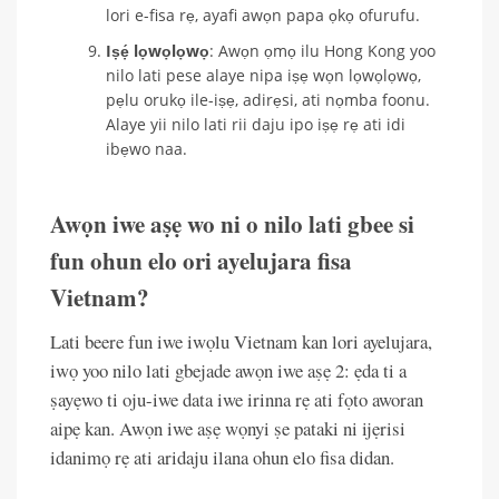
lori e-fisa rẹ, ayafi awọn papa ọkọ ofurufu.
Iṣẹ́ lọwọlọwọ
: Awọn ọmọ ilu Hong Kong yoo
nilo lati pese alaye nipa iṣẹ wọn lọwọlọwọ,
pẹlu orukọ ile-iṣẹ, adirẹsi, ati nọmba foonu.
Alaye yii nilo lati rii daju ipo iṣẹ rẹ ati idi
ibẹwo naa.
Awọn iwe aṣẹ wo ni o nilo lati gbee si
fun ohun elo ori ayelujara fisa
Vietnam?
Lati beere fun iwe iwọlu Vietnam kan lori ayelujara,
iwọ yoo nilo lati gbejade awọn iwe aṣẹ 2: ẹda ti a
ṣayẹwo ti oju-iwe data iwe irinna rẹ ati fọto aworan
aipẹ kan. Awọn iwe aṣẹ wọnyi ṣe pataki ni ijẹrisi
idanimọ rẹ ati aridaju ilana ohun elo fisa didan.