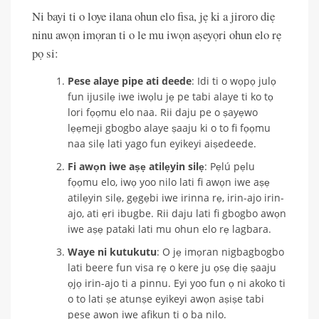
Ni bayi ti o loye ilana ohun elo fisa, jẹ ki a jiroro diẹ
ninu awọn imọran ti o le mu iwọn aṣeyọri ohun elo rẹ
pọ si:
Pese alaye pipe ati deede
: Idi ti o wọpọ julọ
fun ijusilẹ iwe iwọlu jẹ pe tabi alaye ti ko tọ
lori fọọmu elo naa. Rii daju pe o ṣayẹwo
lẹẹmeji gbogbo alaye ṣaaju ki o to fi fọọmu
naa silẹ lati yago fun eyikeyi aiṣedeede.
Fi awọn iwe aṣẹ atilẹyin silẹ
: Pẹlú pẹlu
fọọmu elo, iwọ yoo nilo lati fi awọn iwe aṣẹ
atilẹyin silẹ, gẹgẹbi iwe irinna rẹ, irin-ajo irin-
ajo, ati ẹri ibugbe. Rii daju lati fi gbogbo awọn
iwe aṣẹ pataki lati mu ohun elo rẹ lagbara.
Waye ni kutukutu
: O jẹ imọran nigbagbogbo
lati beere fun visa rẹ o kere ju ọsẹ diẹ ṣaaju
ọjọ irin-ajo ti a pinnu. Eyi yoo fun ọ ni akoko ti
o to lati ṣe atunṣe eyikeyi awọn aṣiṣe tabi
pese awọn iwe afikun ti o ba nilo.