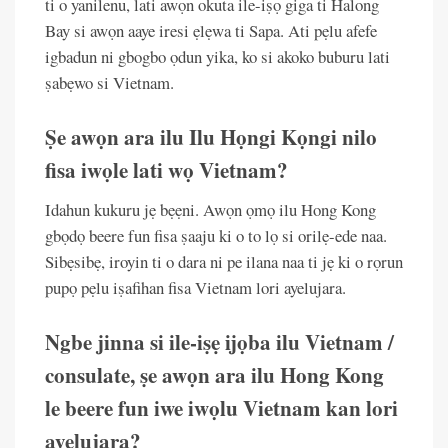
ti o yanilenu, lati awọn okuta ile-iṣọ giga ti Halong
Bay si awọn aaye iresi ẹlẹwa ti Sapa. Ati pẹlu afefe
igbadun ni gbogbo ọdun yika, ko si akoko buburu lati
ṣabẹwo si Vietnam.
Ṣe awọn ara ilu Ilu Họngi Kọngi nilo
fisa iwọle lati wọ Vietnam?
Idahun kukuru jẹ bẹẹni. Awọn ọmọ ilu Hong Kong
gbọdọ beere fun fisa ṣaaju ki o to lọ si orilẹ-ede naa.
Sibẹsibẹ, iroyin ti o dara ni pe ilana naa ti jẹ ki o rọrun
pupọ pẹlu iṣafihan fisa Vietnam lori ayelujara.
Ngbe jinna si ile-iṣẹ ijọba ilu Vietnam /
consulate, ṣe awọn ara ilu Hong Kong
le beere fun iwe iwọlu Vietnam kan lori
ayelujara?