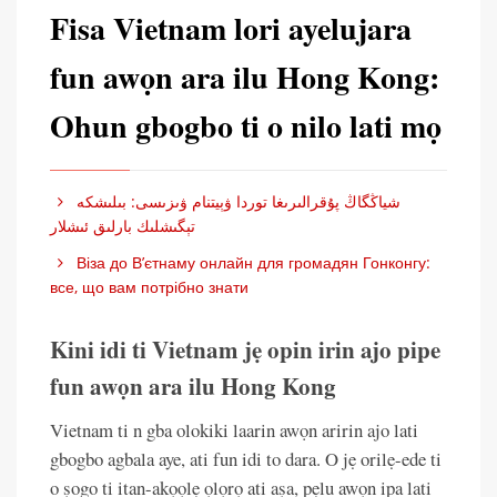
Fisa Vietnam lori ayelujara
fun awọn ara ilu Hong Kong:
Ohun gbogbo ti o nilo lati mọ
شياڭگاڭ پۇقرالىرىغا توردا ۋېيتنام ۋىزىسى: بىلىشكە
تېگىشلىك بارلىق ئىشلار
Віза до В’єтнаму онлайн для громадян Гонконгу:
все, що вам потрібно знати
Kini idi ti Vietnam jẹ opin irin ajo pipe
fun awọn ara ilu Hong Kong
Vietnam ti n gba olokiki laarin awọn aririn ajo lati
gbogbo agbala aye, ati fun idi to dara. O jẹ orilẹ-ede ti
o ṣogo ti itan-akọọlẹ ọlọrọ ati aṣa, pẹlu awọn ipa lati