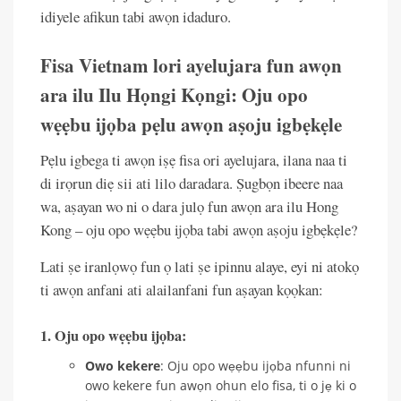
idiyele afikun tabi awọn idaduro.
Fisa Vietnam lori ayelujara fun awọn
ara ilu Ilu Họngi Kọngi: Oju opo
wẹẹbu ijọba pẹlu awọn aṣoju igbẹkẹle
Pẹlu igbega ti awọn iṣẹ fisa ori ayelujara, ilana naa ti
di irọrun diẹ sii ati lilo daradara. Ṣugbọn ibeere naa
wa, aṣayan wo ni o dara julọ fun awọn ara ilu Hong
Kong – oju opo wẹẹbu ijọba tabi awọn aṣoju igbẹkẹle?
Lati ṣe iranlọwọ fun ọ lati ṣe ipinnu alaye, eyi ni atokọ
ti awọn anfani ati alailanfani fun aṣayan kọọkan:
1. Oju opo wẹẹbu ijọba:
Owo kekere
: Oju opo wẹẹbu ijọba nfunni ni
owo kekere fun awọn ohun elo fisa, ti o jẹ ki o