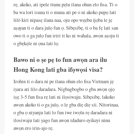
rẹ, akoko, ati ipele itunu pẹlu ilana ohun elo fisa. Ti o
ba wa lori isuna ti o muna ati pe o ni akoko pupọ lati
lilö kiri nipasẹ ilana naa, oju opo wẹẹbu ijọba le jẹ
aṣayan ti o dara julọ fun ọ. Sibẹsibẹ, ti o ba fẹ lati san
owo ti o ga julọ fun iriri ti ko ni wahala, awọn aṣoju ti
o gbẹkẹle ni ọna lati lọ.
Bawo ni o ṣe pẹ to fun awọn ara ilu
Hong Kong lati gba ifọwọsi visa?
Irohin ti o dara ni pe ilana ohun elo fisa Vietnam jẹ
iyara ati lilo daradara. Nigbagbogbo o gba awọn ọjọ
iṣẹ 3-5 fun fisa rẹ lati ni ilọsiwaju. Sibẹsibẹ, lakoko
awọn akoko ti o ga julọ, o le gba diẹ diẹ sii. Nitorinaa,
o gba ọ niyanju lati lo fun iwe iwọlu rẹ daradara ni
ilosiwaju lati yago fun awọn idaduro eyikeyi ninu
awọn ero irin-ajo rẹ.