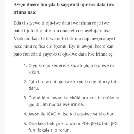
Awọn ibeere fun ẹda ti ṣayẹwo ti oju-iwe data iwe
irinna naa:
Ẹda ti ṣayẹwo ti oju-iwe data iwe irinna rẹ jẹ iwe
pataki julọ ti o nilo fun ohun elo ori ayelujara fisa
Vietnam kan. O ti wa ni lo lati mọ daju awọn alaye ti
pese ninu rẹ fisa elo fọọmu. Eyi ni awọn ibeere kan
pato fun ẹda ti ṣayẹwo ti oju-iwe data iwe irinna rẹ:
O yẹ ki o jẹ kedere, kika, ati ọlọjẹ oju-iwe ni
kikun.
Fọto ti o wa ni oju-iwe ko yẹ ki o jẹ blurry tabi
daru.
Ó gbọ́dọ̀ ní àwọn kúlẹ̀kúlẹ̀ ara ẹni, bí orúkọ rẹ,
ọjọ́ ìbí, àti nọ́ńbà ìwé ìrìnnà.
Awọn ila ICAO ni isalẹ ti oju-iwe yẹ ki o han.
Ọna kika faili yẹ ki o wa ni PDF, JPEG, tabi JPG
fun ifakalẹ ti o rọrun.