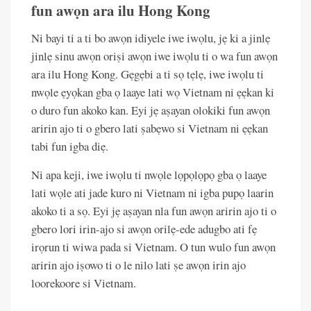
fun awọn ara ilu Hong Kong
Ni bayi ti a ti bo awọn idiyele iwe iwọlu, jẹ ki a jinlẹ
jinlẹ sinu awọn oriṣi awọn iwe iwọlu ti o wa fun awọn
ara ilu Hong Kong. Gẹgẹbi a ti sọ tẹlẹ, iwe iwọlu ti
nwọle ẹyọkan gba ọ laaye lati wọ Vietnam ni ẹẹkan ki
o duro fun akoko kan. Eyi jẹ aṣayan olokiki fun awọn
aririn ajo ti o gbero lati ṣabẹwo si Vietnam ni ẹẹkan
tabi fun igba diẹ.
Ni apa keji, iwe iwọlu ti nwọle lọpọlọpọ gba ọ laaye
lati wọle ati jade kuro ni Vietnam ni igba pupọ laarin
akoko ti a sọ. Eyi jẹ aṣayan nla fun awọn aririn ajo ti o
gbero lori irin-ajo si awọn orilẹ-ede adugbo ati fẹ
irọrun ti wiwa pada si Vietnam. O tun wulo fun awọn
aririn ajo iṣowo ti o le nilo lati ṣe awọn irin ajo
loorekoore si Vietnam.