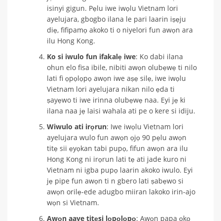
isinyi gigun. Pẹlu iwe iwọlu Vietnam lori
ayelujara, gbogbo ilana le pari laarin iṣẹju
diẹ, fifipamọ akoko ti o niyelori fun awọn ara
ilu Hong Kong.
Ko si iwulo fun ifakalẹ iwe
: Ko dabi ilana
ohun elo fisa ibile, nibiti awọn olubẹwẹ ti nilo
lati fi ọpọlọpọ awọn iwe aṣẹ silẹ, iwe iwọlu
Vietnam lori ayelujara nikan nilo ẹda ti
ṣayẹwo ti iwe irinna olubẹwẹ naa. Eyi jẹ ki
ilana naa jẹ laisi wahala ati pe o kere si idiju.
Wiwulo ati irọrun
: Iwe iwọlu Vietnam lori
ayelujara wulo fun awọn ọjọ 90 pẹlu awọn
titẹ sii ẹyọkan tabi pupọ, fifun awọn ara ilu
Hong Kong ni irọrun lati tẹ ati jade kuro ni
Vietnam ni igba pupọ laarin akoko iwulo. Eyi
jẹ pipe fun awọn ti n gbero lati ṣabẹwo si
awọn orilẹ-ede adugbo miiran lakoko irin-ajo
wọn si Vietnam.
Awọn aaye titẹsi lọpọlọpọ
: Awọn papa ọkọ