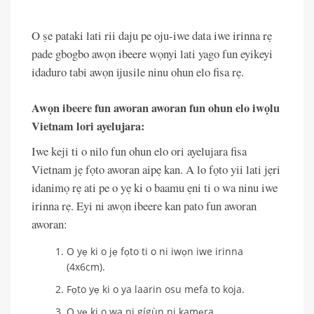
O ṣe pataki lati rii daju pe oju-iwe data iwe irinna rẹ
pade gbogbo awọn ibeere wọnyi lati yago fun eyikeyi
idaduro tabi awọn ijusile ninu ohun elo fisa rẹ.
Awọn ibeere fun aworan aworan fun ohun elo iwọlu
Vietnam lori ayelujara:
Iwe keji ti o nilo fun ohun elo ori ayelujara fisa
Vietnam jẹ fọto aworan aipẹ kan. A lo fọto yii lati jẹri
idanimọ rẹ ati pe o yẹ ki o baamu ẹni ti o wa ninu iwe
irinna rẹ. Eyi ni awọn ibeere kan pato fun aworan
aworan:
O yẹ ki o jẹ fọto ti o ni iwọn iwe irinna
(4x6cm).
Fọto yẹ ki o ya laarin osu mefa to koja.
O yẹ ki o wa ni gígùn ni kamẹra.