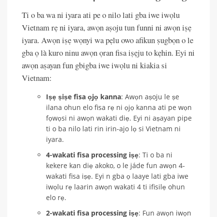
Ti o ba wa ni iyara ati pe o nilo lati gba iwe iwọlu
Vietnam rẹ ni iyara, awọn aṣoju tun funni ni awọn iṣẹ
iyara. Awọn iṣẹ wọnyi wa pẹlu owo afikun ṣugbọn o le
gba ọ là kuro ninu awọn ọran fisa iṣẹju to kẹhin. Eyi ni
awọn aṣayan fun gbigba iwe iwọlu ni kiakia si
Vietnam:
Iṣẹ ṣiṣe fisa ọjọ kanna
: Awọn aṣoju le ṣe
ilana ohun elo fisa rẹ ni ọjọ kanna ati pe wọn
fọwọsi ni awọn wakati diẹ. Eyi ni aṣayan pipe
ti o ba nilo lati rin irin-ajo lọ si Vietnam ni
iyara.
4-wakati fisa processing iṣẹ
: Ti o ba ni
kekere kan diẹ akoko, o le jáde fun awọn 4-
wakati fisa iṣẹ. Eyi n gba ọ laaye lati gba iwe
iwọlu rẹ laarin awọn wakati 4 ti ifisilẹ ohun
elo rẹ.
2-wakati fisa processing iṣẹ
: Fun awọn iwọn