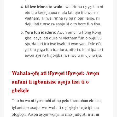
Ni iwe irinna to wulo
: Iwe irinna rẹ yẹ ki o ni
ẹtọ ti o kere ju oṣu mẹfa lati ọjọ ti o wọle si
Vietnam. Ti iwe irinna rẹ ba n pari laipẹ, rii
daju lati tunse rẹ ṣaaju ki o to bere fun fisa.
Yẹra fun idaduro
: Awọn ọmọ ilu Hong Kong
gba laaye lati duro ni Vietnam fun o pọju 90
ọjọ, da lori iru iwe iwọlu ti wọn yan. Tẹle ofin
yii ki o yago fun idaduro, nitori o le ni ipa lori
awọn aye rẹ ti gbigba iwe iwọlu ni ọjọ iwaju.
Wahala-ọfẹ ati ifọwọsi ifọwọsi: Awọn
anfani ti igbanisise aṣoju fisa ti o
gbẹkẹle
Ti o ba wa ni iyara tabi aimọ pẹlu ilana ohun elo fisa,
igbanisise aṣoju iwe iwọlu ti o gbẹkẹle le jẹ ipinnu
ọlọgbọn. Awọn aṣoju wọnyi ni imọ-jinlẹ ati iriri ni