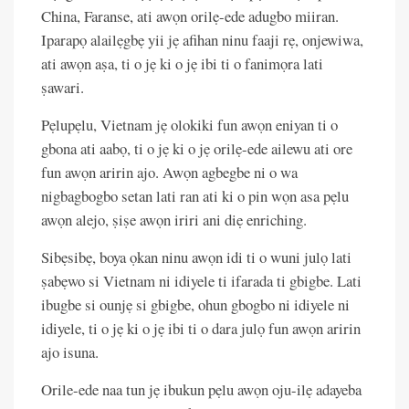
China, Faranse, ati awọn orilẹ-ede adugbo miiran.
Iparapọ alailẹgbẹ yii jẹ afihan ninu faaji rẹ, onjewiwa,
ati awọn aṣa, ti o jẹ ki o jẹ ibi ti o fanimọra lati
ṣawari.
Pẹlupẹlu, Vietnam jẹ olokiki fun awọn eniyan ti o
gbona ati aabọ, ti o jẹ ki o jẹ orilẹ-ede ailewu ati ore
fun awọn aririn ajo. Awọn agbegbe ni o wa
nigbagbogbo setan lati ran ati ki o pin wọn asa pẹlu
awọn alejo, ṣiṣe awọn iriri ani diẹ enriching.
Sibẹsibẹ, boya ọkan ninu awọn idi ti o wuni julọ lati
ṣabẹwo si Vietnam ni idiyele ti ifarada ti gbigbe. Lati
ibugbe si ounjẹ si gbigbe, ohun gbogbo ni idiyele ni
idiyele, ti o jẹ ki o jẹ ibi ti o dara julọ fun awọn aririn
ajo isuna.
Orile-ede naa tun jẹ ibukun pẹlu awọn oju-ilẹ adayeba