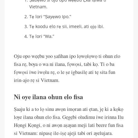
Vietnam.
Tẹ lori “Ṣayẹwo Ipo.”
Tẹ koodu elo rẹ sii, imeeli, ati ọjọ ibi.
Tẹ lori “Wa.”
Oju opo wẹẹbu yoo ṣafihan ipo lọwọlọwọ ti ohun elo
fisa rẹ, boya o wa ni ilana, fọwọsi, tabi kọ. Ti o ba
fọwọsi iwe iwọlu rẹ, o le ṣe igbasilẹ ati tẹ sita fun
irin-ajo rẹ si Vietnam.
Ni oye ilana ohun elo fisa
Ṣaaju ki a to lọ sinu awọn imọran ati ẹtan, jẹ ki a kọkọ
loye ilana ohun elo fisa. Gẹgẹbi oludimu iwe irinna Ilu
Họngi Kọngi, o ni awọn aṣayan meji lati beere fun fisa
si Vietnam: nipasẹ ile-iṣẹ ajeji tabi ori ayelujara.