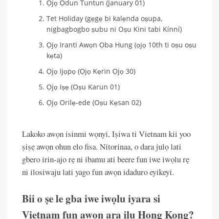
Ọjọ Ọdun Tuntun (January 01)
Tet Holiday (gẹgẹ bi kalẹnda oṣupa,
nigbagbogbo ṣubu ni Oṣu Kini tabi Kínní)
Ọjọ Iranti Awọn Ọba Hung (ọjọ 10th ti oṣu oṣu
kẹta)
Ọjọ Ijọpọ (Ọjọ Kẹrin Ọjọ 30)
Ọjọ Iṣẹ (Oṣu Karun 01)
Ọjọ Orilẹ-ede (Oṣu Kẹsan 02)
Lakoko awọn isinmi wọnyi, Iṣiwa ti Vietnam kii yoo
ṣiṣẹ awọn ohun elo fisa. Nitorinaa, o dara julọ lati
gbero irin-ajo rẹ ni ibamu ati beere fun iwe iwọlu rẹ
ni ilosiwaju lati yago fun awọn idaduro eyikeyi.
Bii o ṣe le gba iwe iwọlu iyara si
Vietnam fun awọn ara ilu Hong Kong?