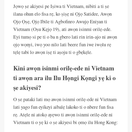
Jọwọ ṣe akiyesi pe Iṣiwa ti Vietnam, nibiti a ti ṣe
ilana ohun elo fisa rẹ, ko ṣiṣẹ ni Ọjọ Satidee, Awọn
Ọjọ Ọṣẹ, Ọjọ Ibile ti Agbofinro Awujọ Eniyan ti
Vietnam (Oṣu Kẹjọ 19), ati awọn isinmi orilẹ-ede.
Eyi tumọ si pe ti o ba n gbero lati rin irin-ajo ni awọn
ọjọ wọnyi, iwọ yoo nilo lati beere fun iwe iwọlu rẹ
tẹlẹ tabi lo awọn iṣẹ ti aṣoju ti o gbẹkẹle.
Kini awọn isinmi orilẹ-ede ni Vietnam
ti awọn ara ilu Ilu Họngi Kọngi yẹ ki o
ṣe akiyesi?
O ṣe pataki lati mọ awọn isinmi orilẹ-ede ni Vietnam
lati yago fun eyikeyi aibalẹ lakoko ti o nbere fun fisa
rẹ. Atẹle ni atokọ ayẹwo ti awọn isinmi orilẹ-ede ni
Vietnam ti o yẹ ki o ṣe akiyesi bi ọmọ ilu Hong Kong: