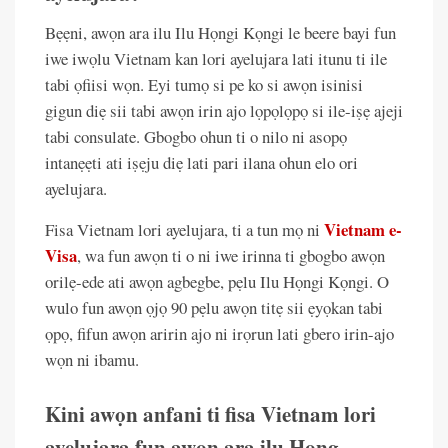
Bẹẹni, awọn ara ilu Ilu Họngi Kọngi le beere bayi fun
iwe iwọlu Vietnam kan lori ayelujara lati itunu ti ile
tabi ọfiisi wọn. Eyi tumọ si pe ko si awọn isinisi
gigun diẹ sii tabi awọn irin ajo lọpọlọpọ si ile-iṣẹ ajeji
tabi consulate. Gbogbo ohun ti o nilo ni asopọ
intanẹẹti ati iṣẹju diẹ lati pari ilana ohun elo ori
ayelujara.
Vietnam e-
Fisa Vietnam lori ayelujara, ti a tun mọ ni
Visa
, wa fun awọn ti o ni iwe irinna ti gbogbo awọn
orilẹ-ede ati awọn agbegbe, pẹlu Ilu Họngi Kọngi. O
wulo fun awọn ọjọ 90 pẹlu awọn titẹ sii ẹyọkan tabi
ọpọ, fifun awọn aririn ajo ni irọrun lati gbero irin-ajo
wọn ni ibamu.
Kini awọn anfani ti fisa Vietnam lori
ayelujara fun awọn ara ilu Hong