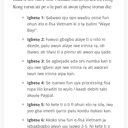
Kong rọrun ati pe o le pari ni awọn igbesẹ irọrun diẹ:
Igbesẹ 1:
Ṣabẹwo oju opo wẹẹbu osise fun
ohun elo e-fisa Vietnam ki o tẹ bọtini “Waye
Bayi”.
Igbesẹ 2:
Fọwọsi gbogbo alaye ti o nilo ni
deede, pẹlu awọn alaye iwe irinna rẹ, idi
ibẹwo, ati titẹsi ti a pinnu ati awọn ọjọ ijade.
Igbesẹ 3:
Ṣe agbejade ẹda oni-nọmba kan ti
oju-iwe igbesi aye iwe irinna rẹ ati aworan
iwọn iwe irinna aipẹ kan.
Igbesẹ 4:
Ṣe isanwo fun ọya processing fisa
nipa lilo kirẹditi to wulo / kaadi debiti tabi
akọọlẹ Paypal.
Igbesẹ 5:
Ni kete ti o ti fi ohun elo rẹ silẹ, iwọ
yoo gba imeeli ijẹrisi pẹlu koodu itọkasi kan.
Igbesẹ 6:
Akoko sisẹ fun e-fisa Vietnam jẹ
igbagbogbo awọn ọjọ iṣowo 3-5. Ni kete ti o