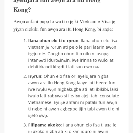
Kong?
Awọn anfani pupọ lo wa ti o jẹ ki Vietnam e-Visa jẹ
yiyan olokiki fun awọn ara ilu Hong Kong, bi atẹle:
Ilana ohun elo ti o rọrun
: Ilana ohun elo fisa
Vietnam jẹ rọrun ati pe o le pari laarin awọn
iṣẹju diẹ. Gbogbo ohun ti o nilo ni asopọ
intanẹẹti iduroṣinṣin, iwe irinna to wulo, ati
debiti/kaadi kirẹditi lati san owo naa.
Irọrun
: Ohun elo fisa ori ayelujara n gba
awọn ara ilu Hong Kong laaye lati beere fun
iwe iwọlu wọn nigbakugba ati lati ibikibi, laisi
iwulo lati ṣabẹwo si ile-iṣẹ ajeji tabi consulate
Vietnamese. Eyi ṣe anfani ni pataki fun awọn
ti ngbe ni awọn agbegbe jijin tabi awọn ti o ni
iṣeto ọwọ.
Fifipamọ akoko
: Ilana ohun elo fisa ti aṣa le
jẹ akoko-n gba ati ki o kan iduro ni awọn