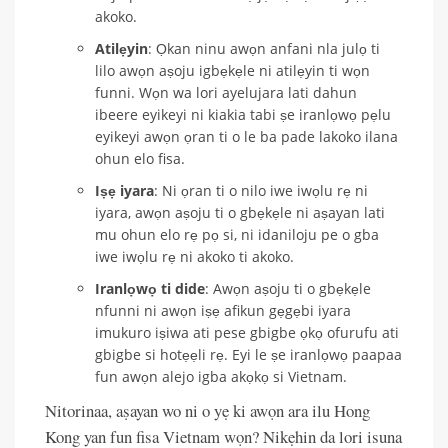
akoko.
Atilẹyin
: Ọkan ninu awọn anfani nla julọ ti
lilo awọn aṣoju igbẹkẹle ni atilẹyin ti wọn
funni. Wọn wa lori ayelujara lati dahun
ibeere eyikeyi ni kiakia tabi ṣe iranlọwọ pẹlu
eyikeyi awọn ọran ti o le ba pade lakoko ilana
ohun elo fisa.
Iṣẹ iyara
: Ni ọran ti o nilo iwe iwọlu rẹ ni
iyara, awọn aṣoju ti o gbẹkẹle ni aṣayan lati
mu ohun elo rẹ pọ si, ni idaniloju pe o gba
iwe iwọlu rẹ ni akoko ti akoko.
Iranlọwọ ti dide
: Awọn aṣoju ti o gbẹkẹle
nfunni ni awọn iṣẹ afikun gẹgẹbi iyara
imukuro iṣiwa ati pese gbigbe ọkọ ofurufu ati
gbigbe si hotẹẹli rẹ. Eyi le ṣe iranlọwọ paapaa
fun awọn alejo igba akọkọ si Vietnam.
Nitorinaa, aṣayan wo ni o yẹ ki awọn ara ilu Hong
Kong yan fun fisa Vietnam wọn? Nikẹhin da lori isuna