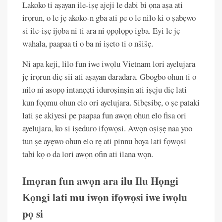
Lakoko ti aṣayan ile-iṣẹ ajeji le dabi bi ọna aṣa ati
irọrun, o le jẹ akoko-n gba ati pe o le nilo ki o ṣabẹwo
si ile-iṣẹ ijọba ni ti ara ni ọpọlọpọ igba. Eyi le jẹ
wahala, paapaa ti o ba ni iṣeto ti o nšišẹ.
Ni apa keji, lilo fun iwe iwọlu Vietnam lori ayelujara
jẹ irọrun diẹ sii ati aṣayan daradara. Gbogbo ohun ti o
nilo ni asopọ intanẹẹti iduroṣinṣin ati iṣẹju diẹ lati
kun fọọmu ohun elo ori ayelujara. Sibẹsibẹ, o ṣe pataki
lati ṣe akiyesi pe paapaa fun awọn ohun elo fisa ori
ayelujara, ko si iṣeduro ifọwọsi. Awọn oṣiṣẹ naa yoo
tun ṣe ayẹwo ohun elo rẹ ati pinnu boya lati fọwọsi
tabi kọ o da lori awọn ofin ati ilana wọn.
Imọran fun awọn ara ilu Ilu Họngi
Kọngi lati mu iwọn ifọwọsi iwe iwọlu
pọ si