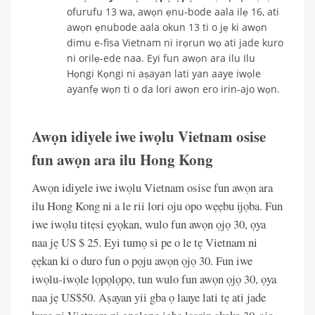
ofurufu 13 wa, awọn ẹnu-bode aala ilẹ 16, ati
awọn ẹnubode aala okun 13 ti o jẹ ki awọn
dimu e-fisa Vietnam ni irọrun wọ ati jade kuro
ni orilẹ-ede naa. Eyi fun awọn ara ilu Ilu
Họngi Kọngi ni aṣayan lati yan aaye iwọle
ayanfẹ wọn ti o da lori awọn ero irin-ajo wọn.
Awọn idiyele iwe iwọlu Vietnam osise
fun awọn ara ilu Hong Kong
Awọn idiyele iwe iwọlu Vietnam osise fun awọn ara
ilu Hong Kong ni a le rii lori oju opo wẹẹbu ijọba. Fun
iwe iwọlu titẹsi ẹyọkan, wulo fun awọn ọjọ 30, ọya
naa jẹ US $ 25. Eyi tumọ si pe o le tẹ Vietnam ni
ẹẹkan ki o duro fun o pọju awọn ọjọ 30. Fun iwe
iwọlu-iwọle lọpọlọpọ, tun wulo fun awọn ọjọ 30, ọya
naa jẹ US$50. Aṣayan yii gba ọ laaye lati tẹ ati jade