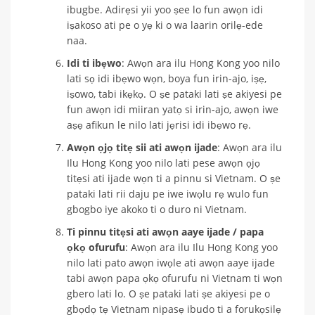
ibugbe. Adirẹsi yii yoo ṣee lo fun awọn idi
iṣakoso ati pe o yẹ ki o wa laarin orilẹ-ede
naa.
Idi ti ibẹwo
: Awọn ara ilu Hong Kong yoo nilo
lati sọ idi ibẹwo wọn, boya fun irin-ajo, iṣẹ,
iṣowo, tabi ikẹkọ. O ṣe pataki lati ṣe akiyesi pe
fun awọn idi miiran yatọ si irin-ajo, awọn iwe
aṣẹ afikun le nilo lati jẹrisi idi ibẹwo rẹ.
Awọn ọjọ titẹ sii ati awọn ijade
: Awọn ara ilu
Ilu Hong Kong yoo nilo lati pese awọn ọjọ
titẹsi ati ijade wọn ti a pinnu si Vietnam. O ṣe
pataki lati rii daju pe iwe iwọlu rẹ wulo fun
gbogbo iye akoko ti o duro ni Vietnam.
Ti pinnu titẹsi ati awọn aaye ijade / papa
ọkọ ofurufu
: Awọn ara ilu Ilu Hong Kong yoo
nilo lati pato awọn iwọle ati awọn aaye ijade
tabi awọn papa ọkọ ofurufu ni Vietnam ti wọn
gbero lati lo. O ṣe pataki lati ṣe akiyesi pe o
gbọdọ tẹ Vietnam nipasẹ ibudo ti a forukọsilẹ