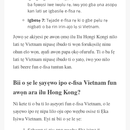
ba fọwọsi iwe iwọlu rẹ, iwọ yoo gba ọna asopọ
kan lati ṣe igbasilẹ e-fisa rẹ.
Igbesẹ 7:
Tẹjade e-fisa rẹ ki o gbe pẹlu rẹ
nigbati o ba rin irin-ajo lọ si Vietnam.
Jọwọ ṣe akiyesi pe awọn ọmọ ilu Ilu Họngi Kọngi nilo
lati tẹ Vietnam nipasẹ ibudo ti wọn forukọsilẹ ninu
ohun elo wọn, ayafi awọn papa ọkọ ofurufu. Ti o ba fẹ
lati tẹ Vietnam nipasẹ ibudo ti o yatọ, iwọ yoo nilo
lati beere fun e-fisa tuntun kan.
Bii o ṣe le ṣayẹwo ipo e-fisa Vietnam fun
awọn ara ilu Hong Kong?
Ni kete ti o ba ti lo aṣeyọri fun e-fisa Vietnam, o le
ṣayẹwo ipo rẹ nipa lilo oju opo wẹẹbu osise ti Ẹka
Iṣiwa Vietnam. Eyi ni bii o ṣe le ṣe:
Ṣabẹwo si oju opo wẹẹbu Ẹka Iṣiwa ti