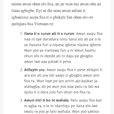
mimu awọn ohun elo fisa, ati pe wọn mọ awọn ofin ati
ilana agbegbe. Eyi ni diẹ ninu awọn anfani ti
igbanisise aṣoju fisa ti o gbẹkẹle fun ohun elo ori
ayelujara fisa Vietnam rẹ:
Ilana ti o rọrun ati ti o rọrun
: Awọn aṣoju fisa
naa ni oye daradara ninu ilana elo ati pe o le
ṣe itọsọna fun ọ nipasẹ igbesẹ nipasẹ igbese.
Wọn yoo ṣe iranlọwọ fun ọ ni kikun fọọmu
ohun elo ni deede ati rii daju pe gbogbo
awọn iwe aṣẹ pataki ti pese.
Atilẹyin ọrẹ
: Awọn aṣoju fisa n pese atilẹyin ti
ara ẹni ati ọrẹ lati ṣaajo si gbogbo awọn aini
fisa rẹ. Wọn loye pe ipo aririn ajo kọọkan jẹ
alailẹgbẹ, ati pe wọn yoo ṣiṣẹ pẹlu rẹ lati wa
ojutu ti o dara julọ fun ohun elo fisa rẹ.
Awọn iriri ti ko ni wahala
: Pẹlu aṣoju fisa kan
ni ẹgbẹ rẹ, o le ni idaniloju pe ilana elo iwe
iwọlu rẹ yoo jẹ laisi wahala. Wọn yoo ṣakoso