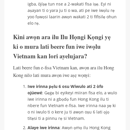
igba, òjíṣẹ tun nse a 2-wakati fisa iṣẹ. Eyi ni
aṣayan ti o yara ju ti o wa, ati pe iwe iwọlu rẹ
yoo fọwọsi laarin awọn wakati 2 ti fifisilẹ ohun
elo rẹ.
Kini awọn ara ilu Ilu Họngi Kọngi yẹ
ki o mura lati beere fun iwe iwọlu
Vietnam kan lori ayelujara?
Lati beere fun e-fisa Vietnam kan, awọn ara ilu Hong
Kong nilo lati mura awọn iwe aṣẹ wọnyi:
Iwe irinna pẹlu 6 osu Wiwulo ati 2 òfo
ojúewé
: Gẹgẹ bi eyikeyi miiran fisa elo, a wulo
iwe irinna ni a gbọdọ fun Hong Kong ilu ti
nbere fun Vietnam e-fisa. Iwe irinna naa yẹ ki
o ni iwulo ti o kere ju ti awọn oṣu 6 lati ọjọ
titẹsi ti a pinnu rẹ si Vietnam.
Alaye iwe irinna
: Awọn ọmọ ilu Hong Kong