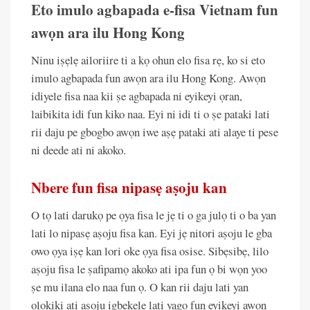
Eto imulo agbapada e-fisa Vietnam fun
awọn ara ilu Hong Kong
Ninu iṣẹlẹ ailoriire ti a kọ ohun elo fisa rẹ, ko si eto
imulo agbapada fun awọn ara ilu Hong Kong. Awọn
idiyele fisa naa kii ṣe agbapada ni eyikeyi ọran,
laibikita idi fun kiko naa. Eyi ni idi ti o ṣe pataki lati
rii daju pe gbogbo awọn iwe aṣẹ pataki ati alaye ti pese
ni deede ati ni akoko.
Nbere fun fisa nipasẹ aṣoju kan
O tọ lati darukọ pe ọya fisa le jẹ ti o ga julọ ti o ba yan
lati lo nipasẹ aṣoju fisa kan. Eyi jẹ nitori aṣoju le gba
owo ọya iṣẹ kan lori oke ọya fisa osise. Sibẹsibẹ, lilo
aṣoju fisa le ṣafipamọ akoko ati ipa fun ọ bi wọn yoo
ṣe mu ilana elo naa fun ọ. O kan rii daju lati yan
olokiki ati aṣoju igbẹkẹle lati yago fun eyikeyi awọn