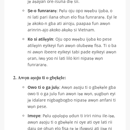
jẹ aṣayan ore-isuna diẹ sii.
Ṣe-o funrararẹ
: Pẹlu oju opo wẹẹbu ijọba, o
ni lati pari ilana ohun elo fisa funrararẹ. Eyi le
jẹ akoko-n gba ati airoju, paapaa fun awọn
arinrin-ajo akoko akọkọ si Vietnam.
Ko si atilẹyin
: Oju opo wẹẹbu ijọba ko pese
atilẹyin eyikeyi fun awọn olubẹwẹ fisa. Ti o ba
ni awọn ibeere eyikeyi tabi pade eyikeyi awọn
ọran, iwọ yoo ni lati lilö kiri nipasẹ wọn
funrararẹ.
2. Awọn aṣoju ti o gbẹkẹle:
Owo ti o ga julọ
: Awọn aṣoju ti o gbẹkẹle gba
owo ti o ga julọ fun awọn iṣẹ wọn, ṣugbọn eyi
jẹ idalare nigbagbogbo nipasẹ awọn anfani ti
wọn pese.
Imoye
: Pẹlu ọpọlọpọ ọdun ti iriri ninu ile-iṣẹ,
awọn aṣoju ti o gbẹkẹle ni oye ati oye lati rii
daju pe ohun elo fisa rẹ jẹ ifọwọsi ati jiṣẹ ni