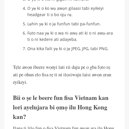
O yẹ ki o ko wọ awọn gilaasi tabi eyikeyi
headgear ti o bo oju rẹ.
Lẹhin yẹ ki o jẹ funfun tabi pa-funfun.
Fọto naa yẹ ki o wa ni awọ ati ki o ni awọ-ara
ti o ni kedere ati adayeba.
Ọna kika faili yẹ ki o jẹ JPEG, JPG, tabi PNG.
Tẹle awọn ibeere wọnyi lati rii daju pe o gba fọto rẹ
ati pe ohun elo fisa rẹ ti ni ilọsiwaju laisi awọn ọran
eyikeyi.
Bii o ṣe le beere fun fisa Vietnam kan
lori ayelujara bi ọmọ ilu Hong Kong
kan?
Ilana ti lilo fun e-fisa Vietnam fun awọn ara ilu Hong