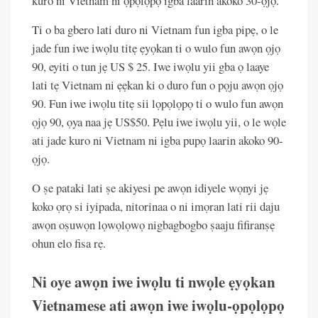
kuro ni Vietnam ni ọpọlọpọ igba laarin akoko 30-ọjọ.
Ti o ba gbero lati duro ni Vietnam fun igba pipẹ, o le
jade fun iwe iwọlu titẹ ẹyọkan ti o wulo fun awọn ọjọ
90, eyiti o tun jẹ US $ 25. Iwe iwọlu yii gba ọ laaye
lati tẹ Vietnam ni ẹẹkan ki o duro fun o pọju awọn ọjọ
90. Fun iwe iwọlu titẹ sii lọpọlọpọ ti o wulo fun awọn
ọjọ 90, ọya naa jẹ US$50. Pẹlu iwe iwọlu yii, o le wọle
ati jade kuro ni Vietnam ni igba pupọ laarin akoko 90-
ọjọ.
O ṣe pataki lati ṣe akiyesi pe awọn idiyele wọnyi jẹ
koko ọrọ si iyipada, nitorinaa o ni imọran lati rii daju
awọn oṣuwọn lọwọlọwọ nigbagbogbo ṣaaju fifiranṣẹ
ohun elo fisa rẹ.
Ni oye awọn iwe iwọlu ti nwọle ẹyọkan
Vietnamese ati awọn iwe iwọlu-ọpọlọpọ