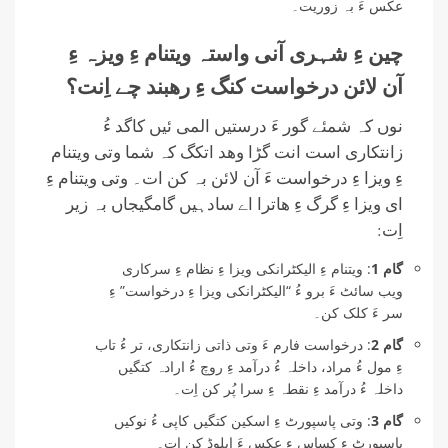
عکس ءَ بہ زوریت۔
چین ءِ شہری آنی واستہ ویتنام ءِ ویزہ ءِ
آن لائن درخواست کنگ ءِ رھبند چے اِنت؟
نوں کہ شمئے گور ءَ درستیں المی ئیں کاگد ءُ
زانتکاری است انت گڑا وھد اتکگ کہ شما وتی ویتنام
ءِ ویزا ءِ درخواست ءَ آن لائن بہ کن ات۔ وتی ویتنام ءِ
ای ویزا ءِ گرگ ءِ ھاترا اے سادہیں گامگیجاں بہ زیر
اِت:
گام 1
: ویتنام ءِ الیکٹرانکی ویزا ءِ نظام ءِ سرکاری
ویب سائٹ ءَ برو ءُ “الیکٹرانکی ویزا ءِ درخواست” ءِ
سر ءَ کلک کن۔
گام 2
: درخواست فارم ءَ وتی ذاتی زانتکاری، تر ءُ تاب
ءِ مول ءُ مراد، داخلہ ءُ درآمد ءِ روچ ءُ ارادہ کتگیں
داخلہ ءُ درآمد ءِ نقطہ ءِ سرا پُر کن اِت۔
گام 3
: وتی پاسپورٹ ءِ اسکین کتگیں کاپی ءُ نوکیں
پاسپورٹ ءِ کساس ءِ عکس ءَ اپلوڈ کن اِت۔