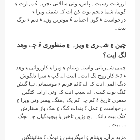
ارزشت رسیت۔ پلس، وتی سالانی تجربہ ءُ مہارت ءِ
گوما، شما دلجم بوت کن اِت کہ شمئے ویزا ءِ
درخواست ءَ گوں احتیاط ءُ موثریں وڑے ءَ دیم ءَ برگ
بیت۔
چین ءِ شہری ءِ ویزہ ءِ منظوری ءَ چے وھد
لگ ایت؟
چینی شہریانی واستہ ویتنام ءِ ویزا ءِ کارروائی ءِ وھد
ءَ 3-5 کار روچ لگ ایت۔ البت اے گپ ءِ سرا دلگوش
دیگ المی انت کہ اے ٹائم فریم ءِ موسمانی تہا گیش
کنگ بوت کنت۔ اے سبب انت کہ وتی ارادہ کتگیں
سفری تاریخ ءَ کم چہ کم یک ہفتگے پیسر وتی ویزا ءِ
درخواست ءِ عمل ءَ بندات کنگ ءِ سک باز سفارش
کنگ بیت دانکہ ہچ وڑیں تاخیر یا پیچیدگیاں چہ بچگ
بہ بیت۔
مزید برآں، ویتنام ءِ امیگریشن ءِ نیمگ ءَ منائینتگیں