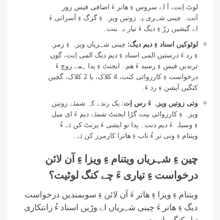
لوٹ اِنت، آ اے سروس ءِ ھاتر ءَ اضافی فیس زور
اَنت۔ چینی شہری پہ زوتیں ویزہ ءِ گرگ ءِ آسراتی ءَ
اے گیشیں زرّ ءِ دیگ ءَ تیار بہ بنت۔
لوٹوکیں اسناد ءِ دیم دیگ:
چینی شہریاں ویزہ ءِ زمرہ
ءِ رد ءَ درستیں المی اسناد ءِ دیم دیگ المی اِنت، گوں
ترندیں فیس ءِ رسید ءَ ھم۔ ایجنٹ ءِ پدا ہمے روچ ءَ
درخواست ءِ کارروائی کنت، 4 کلاک، یا 2 کلاک، گچین
کتگیں آپشن ءِ رد ءَ۔
وتی زوتیں ویزہ ءَ رس اِت
: یک رندے کہ شمئے زوتیں
ویزہ ءِ کارروائی بیت گڑا ایجنٹ شمئے دیم ءَ ای میل
ءِ وسیلہ ءَ دیم دنت۔ پدا تو ایشی ءَ پرنٹ کن ئے ءُ
ویتنام ءِ وتی تر ءُ تاب ءِ ھاترا کارمرز کن ئے۔
چین ءِ شہریاں ویتنام ءِ ویزا ءِ آن لائن
درخواست ءِ تیاری ءَ چے کنگ لوٹیت؟
ویتنام ءِ ویزا ءِ ھاتر ءَ آن لائن ءِ سوبمندیں درخواست
دیگ ءِ ھاتر ءَ چینی شہریاں اے وڑیں اسناد ءُ زانتکاری
تیار کنگی اِنت: