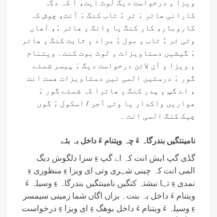
ویزا ءِ درخواست دیگ لوٹ ایت، آ کہ دگہ
کارانی ھاتر ءَ تر ءُ تاب کنگ ءَ اَنت، چوش کہ
کاروبار، کار کنگ یا وانگ ءِ ھاتر ءَ، آھاں
وتی تر ءُ تاب ءِ مول ءُ مراد ءِ ثابت کنگ ءِ ھاتر
ءَ گیشیں دستاویزات ءِ لوٹ بوت کنت۔ ویتنام
ءِ ویزا ءِ آن لائن درخواست دیگ ءَ پیسر شمئے
گور ءَ درستیں المی ئیں دستاویزات ھست انت
، اے گپ ءِ پدر کنگ ءِ ھاترا کہ شمئے گور ءَ
ھواریں واکدار یا وتی آجر / اسکول ءَ گوں
چیک کنگ المی انت ۔
نامینتگیں بندرگاہ ءَ چہ ویتنام ءَ داخل بہ بئے
گڈی گپ ایش انت کہ اے گپ ءِ سرا دلگوش دیگ
المی انت کہ چینی شہری وتی ای ویزا ءِ منظوری ءِ
نمدی ءِ تہا نبشتہ کتگیں نامینتگیں بندرگاہ ءِ وسیلہ ءَ
ویتنام ءَ داخل بہ بنت۔ بزاں اگاں شما زمینی سیمسر
ءِ وسیلہ ءَ ویتنام ءَ داخل بوھگ ءِ ای ویزا ءِ درخواست