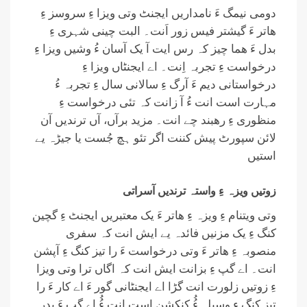
دومی نیمگ ءَ نامداریں ایجنٹ وتی ویزا ءِ سروسز ءِ
ھاتر ءَ گیشتر فیس زور اَنت۔ البت چینی شہری ءِ
بدل ءَ ھما چیز کہ رس ایت آ یک آسان ءُ وشیں ویزا ءِ
درخواست ءِ تجربہ اِنت۔ اے ایجنٹاں ویزا ءِ
درخواستانی دیم ءَ آرگ ءِ سالانی سال ءِ تجربہ ءُ
مہارت است انت ءُ آ زانت کہ تئی درخواست ءِ
منظوری ءِ رھبند چے انت۔ مزید برآں، آں ترندیں آن
لائن سپورٹ پیش کننت اگر تئو ہچ جُست یا جیڑہ یے
استیں
زوتیں ویزہ ءِ واستہ ترندیں آسراتی
وتی ویتنام ءِ ویزہ ءِ ھاتر ءَ یک معتبریں ایجنٹ ءِ گچین
کنگ ءِ یک مزنیں فائدہ یے ایش انت کہ سفری
منصوبہ ءِ ھاتر ءَ وتی درخواست ءَ را تیز کنگ ءِ آپشن
انت۔ اے گپ ءِ بزانت ایش انت کہ اگاں ترا وتی ویزا
ءِ زوتیں زلورت انت گڑا اے ایجنٹانی گور ءَ اے کار ءَ را
تیز کنگ ءِ وسیلہ ءُُ کنکشن است انت ءُُ اے گپ ءَ پدر