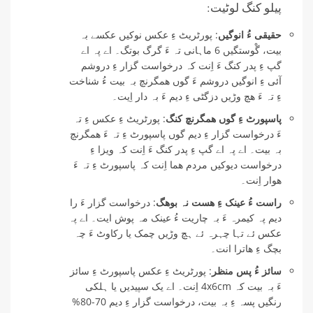
پیلو کنگ لوٹیت:
حقیقی ءُ انوگیں
: پورٹریٹ ءِ عکس نوکیں عکسے بہ
بیت، گْوستگیں 6 ماہانی تہ ءَ گرگ بوتگ۔ اے پہ اے
گپ ءِ پدر کنگ ءَ اِنت کہ درخواست گزار ءِ دروشم
آئی ءِ انوگیں دروشم ءَ گوں ھمگرنچ بہ بیت ءُ شناخت
ءِ تہ ءَ ھچ وڑیں دزگٹی ءِ دیم ءَ بہ دار اِیت۔
پاسپورٹ ءِ گوں ھمگرنچ کنگ
: پورٹریٹ ءِ عکس ءِ تہ
ءَ درخواست گزار ءِ دیم گوں پاسپورٹ ءِ تہ ءَ ھمگرنچ
بہ بیت۔ اے پہ اے گپ ءِ پدر کنگ ءَ اِنت کہ ویزا ءِ
درخواست دیوکیں مردم ھما اِنت کہ پاسپورٹ ءِ تہ ءَ
ھوار اِنت۔
راست ءُ عینک ءِ ھست نہ بوھگ
: درخواست گزار ءَ را
دیم پہ کیمرہ ءَ بہ چاریت ءُ عینک مہ پوش ایت۔ اے پہ
عکس ئے تہا چہرہ ئے ہچ وڑیں چمک یا رکاوٹ ءَ چہ
بچگ ءِ ھاترا انت۔
سائز ءُ پس منظر
: پورٹریٹ ءِ عکس پاسپورٹ ءِ سائز
ءَ بہ بیت کہ 4x6cm اِنت۔ اے یک سپیدیں یا ہلکی
رنگیں پسہ ءِ بہ بیت، درخواست گزار ءِ دیم 70-80%