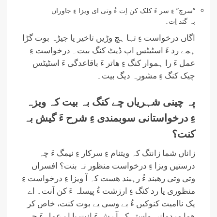
“سرچ” ءِ سر ءَ کلک کن اِت ءُ وتی ای ویزا ءِ جاوراں
بہ گند اِت۔
اگاں درخواست ءِ تہا ہچ وڑیں تاخیر یا جیڑہ بوت گڑا
ہمے رد ءَ اسٹیٹس اپ ڈیٹ کنگ بیت۔ درخواست ءِ
عمل ءَ را ہموار کنگ ءِ ھاتر ءَ باقاعدگی ءَ اسٹیٹس
چیک کنگ ءِ مشورہ دیگ بیت۔
پہ چینی شہریاں چے کنگ بہ بیت کہ ویزہ
ءِ درخواستانی سوبمندی ءِ شرح ءَ گیش بہ
کنت؟
زاناں شما زانتگ کہ ویتنام ءِ سرکار ءِ نیمگ ءَ چہ
درستیں ویزا ءِ درخواست منظور نہ بنت؟ افسراں
وتی وتی رھبند ءُ رہبند ھست کہ آ ویزا ءِ درخواست ءِ
منظوری یا رد کنگ ءِ ارزشت ءُ پیسلہ ءَ کن اَنت۔ اے
یک ناامیت کنوکیں ءُ بے وسی یے بوت کنت، خاص کر
ھما مردمانی واستہ کہ آ رش ءَ انت یا اے عمل ءَ چہ