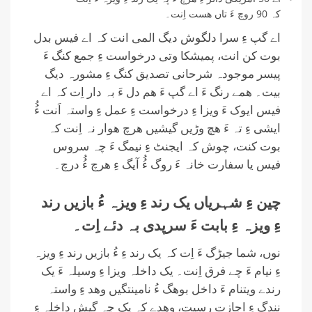
کہ 90 روچ ءَ تاں ھست اِنت۔
اے گپ ءِ سرا دلگوش دیگ المی انت کہ اے فیس بدل
بوت کن انت، پمیشکا وتی درخواست ءِ جمع کنگ ءَ
پیسر موجودہ شرحانی تصدیق کنگ ءِ مشورہ دیگ
بیت۔ ھمے رنگ ءَ اے گپ ءَ ھم دل ءَ بہ دار اِت کہ اے
فیس ایوک ءَ ویزا ءِ درخواست ءِ عمل ءِ واستہ اَنت ءُُ
ایشی ءِ تہ ءَ ھچ وڑیں گیشیں ھرچ ھوار نہ اِنت کہ
بوت کنت، چوش کہ ایجنٹ ءِ نیمگ ءَ چہ سروس
فیس یا سفارت خانہ ءَ روگ ءُُ آیگ ءِ ھرچ ءُُ درچ۔
چین ءِ شہریاں یک رند ءِ ویزہ ءُ بازیں رند
ءِ ویزہ ءِ بابت ءَ سرپدی بہ دئے اِت۔
نوں، شما جیڑگ ءَ اِت کہ یک رند ءِ ءُ بازیں رند ءِ ویزہ
ءِ نیام ءَ چے فرق اِنت۔ یک داخلہ ویزا ءِ وسیلہ ءَ یک
رندے ویتنام ءَ داخل بوھگ ءُ نامینتگیں وھد ءِ واستہ
نندگ ءِ اجازت رسیت، وھدے کہ یک چہ گیش داخلہ ءِ