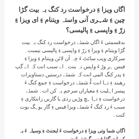
اگاں ویزا ءِ درخواست رد کنگ بہ بیت گڑا
چین ءِ شہری آنی واستہ ویتنام ءِ ای ویزا ءِ
زرّ ءِ واپسی ءِ پالیسی؟
بدقسمتی ءَ اگاں شمئے درخواست رد کنگ بہ بیت
گڑا ویتنام ءِ ویزا ءِ زرّ ءِ واپسی ءِ پالیسی نیست۔
سرکاری ویب سائٹ ءَ چہ آن لائن ویتنام ءِ ویزا ءِ
فیس ہر وڑ ءَ واپس نہ بنت۔ اے سبب انت کہ اے گپ
ءِ پدر کنگ المی انت کہ شمئے درستیں دستاویزات
رھبند ءِ تہا انت ءُُ شمئے درخواست ءِ جمع کنگ ءَ
پیسر اہلیت ءِ معیاراں سرجم بہ کن ات۔ شمئے
درخواست ءِ تہا ہچ وڑیں ردی یا گاریں زانتکاری ءِ
سبب ءَ رد کنگ ءُ شمئے ویزا فیس ءِ گار بوہگ بوت
کنت۔
اگاں شما وتی ویزا ءِ درخواست ءَ ایجنٹ ءِ وسیلہ ءَ بہ
کن اِت گڑا فیس گیشتر اِنت