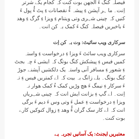
فیصلہ کنگ ءَ الجھن بوت کنت کہ کجام یکے شرتر
اِنت۔ ما ہر آپشن ءِ پیشہ ءُُ نقصانات ءِ پٹ ءُُ پول ءَ
کنیں کہ چینی شہری وتی ویتنام ءِ ویزا ءِ گرگ ءِ وھد
ءَ باخبریں فیصلہ کنگ ءَ کمک بہ کن انت۔
سرکاری ویب سائیٹ: وت بہ کن اِت
سرکاری ویب سائٹ ءَ ویزا ءِ درخواست ءِ واستہ
کمیں فیس ءِ پیشکش کنگ بوتگ کہ ایشی ءَ چہ بجٹ
ءِ شعور ءِ مسافر آنی واستہ یک دلکشیں آپشنے جوڑ
کنگ بوتگ۔ بلے زانگ بہ بیت کہ اے کمتریں فیس ءِ تہ
ءَ سرکار ءِ نیمگ ءَ ھچ وڑیں کمک ءُ کمک ھوار نہ
اِنت۔ اے گپ ءِ بزانت ایش انت کہ چینی شہریاں
ویزا ءِ درخواست ءِ عمل ءَ وتی وس ءَ دیم ءَ برگی
انت کہ اے کار سک گران ءُُ وھد ءِ زوال کنوکیں کارے
بوت کنت۔
معتبریں ایجنٹ: یک آسانیں تجربہ یے