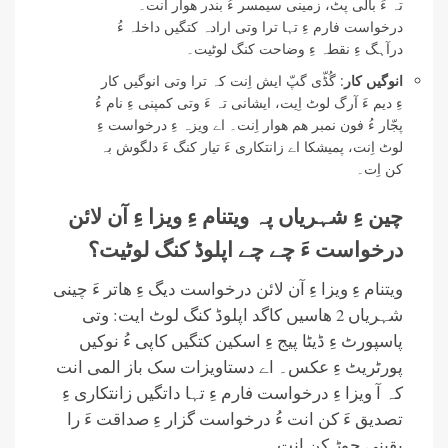
تہ ءَ بالی پٹ، زمینی سیمسر ءُ بندر ھوار اَنت۔
درخواست فارم ءِ تہا ترا وتی ارادہ کتگیں داخلہ ءُ
درآہگ ءِ نقطہ ءِ وضاحت کنگ لوٹیت۔
انوگیں کار
: گُڈّی گپّ ایش اِنت کہ ترا وتی انوگیں کار
ءِ دیم ءَ آرگ لوٹ اِیت، ایشانی تہ ءَ وتی کمپنی ءِ نام ءُ
پجّار ءُ فون نمبر ھم ھوار اِنت۔ اے ویزہ ءِ درخواست ءِ
لوٹ اِنت، پمیشکا اے زانتکاری ءَ تیار کنگ ءَ دلگوش بہ
کن اِت۔
چین ءِ شہریاں پہ ویتنام ءِ ویزا ءِ آن لائن
درخواست ءَ چے چے اپلوڈ کنگ لوٹیت؟
ویتنام ءِ ویزا ءِ آن لائن درخواست دیگ ءِ ھاتر ءَ چینی
شہریاں 2 ھاسیں کاگد اپلوڈ کنگ لوٹ ایت: وتی
پاسپورٹ ءِ ڈیٹا پیج ءِ اسکین کتگیں کاپی ءُ نوکیں
پورٹریٹ ءِ عکس۔ اے دستاویزات سک باز المی انت
کہ آ ویزا ءِ درخواست فارم ءِ تہا داتگیں زانتکاری ءِ
تصدیق ءَ کن انت ءُ درخواست گزار ءِ صداقت ءَ را
یقینی جوڑ کن انت۔