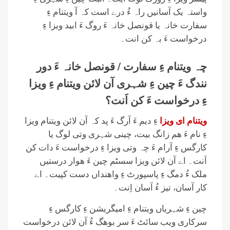
واستہ یک آسانیں راہ ءُ درے است کہ آ ویتنام ءِ
سفارت خانہ یا قونصل خانہ ءَ روگ ءَ ابید ویزا ءِ
درخواست ءَ بہ کن انت۔
چہ ویتنام ءِ سفارت / قونصل خانہ ءَ دور
نندگ ءَ چین ءِ شہری آن لائن ویتنام ءِ ویزا
ءِ درخواست ءَ کن اَنت؟
ویتنام ای ویزا
ءِ دیم ءَ آرگ ءَ پد کہ آن لائن ویتنام ویزا
ءِ نام ءَ ھم زانگ بیت، چینی شہری وتی لوگ یا
کارگس ءِ آرام ءَ چہ وتی ویزا ءِ درخواست ءَ دات کن
اَنت۔ اے آن لائن ویزا سسٹم چین ءَ ھوار درستیں
ملک ءُ دمگ ءِ پاسپورٹ ءِ واھنداں دست کپیت۔ اے
کار آسان، تیز ءُ آسان اِنت۔
چین ءِ شہریاں ویتنام ءِ امیگریشن ءِ کارگس ءِ
سرکاری ویب سائٹ ءَ سر بوھگ ءُ آن لائن درخواست