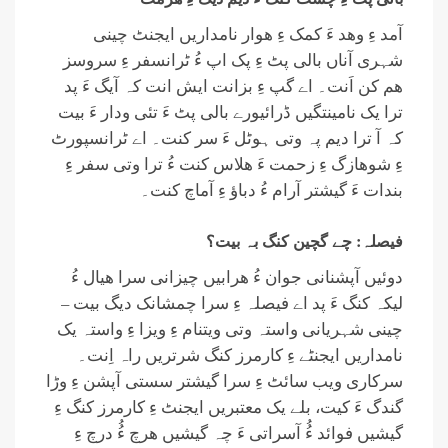
آمد ءِ وھد ءَ کمک ءِ ھوار نامداریں ایجنٹ چینی
شہری آناں بالی پٹ ءِ پک اپ ءُ ٹرانسفر ءِ سروسز
ھم کن اَنت۔ اے گپ ءِ بزانت ایش انت کہ آیگ ءَ پد
ترا یک نامینتگیں ڈرائیورے بالی پٹ ءَ تئی ودار ءَ بیت
کہ آ ترا دیم پہ وتی ہوٹل ءَ سر کنت۔ اے ٹرانسپورٹ
ءِ شوھازگ ءِ زحمت ءَ ھلاس کنت ءُ ترا وتی سفر ءِ
بندات ءَ گیشتر آرام ءُ دباؤ ءِ آماچ کنت۔
فیصلہ: چے گچین کنگ بہ بیت؟
دوئیں آپشنانی جوان ءُ ھرابیں چیزانی سرا ھیال ءُ
لیکہ کنگ ءَ پد اے فیصلہ ءِ سرا چمشانک دیگ بیت –
چینی شہریانی واستہ وتی ویتنام ءِ ویزا ءِ واستہ یک
نامداریں ایجنٹے ءِ کارمرز کنگ شرتریں راہ اِنت۔
سرکاری ویب سائٹ ءِ سرا گیشتر سستی آپشن ءِ وڑا
گندگ ءَ کیت، بلے یک معتبریں ایجنٹ ءِ کارمرز کنگ ءِ
گیشیں فوائد ءُُ آسراتی ءَ چہ گیشیں ھرچ ءُُ درچ ءِ