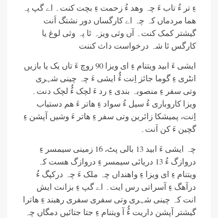
ءِ تر ءُ تاب ءَ چہ وھد ءُ زحمت ءِ بچت کنت۔ اے گپ پہ
ھما مردماں کہ چہ اے کارگساں دور نشتگ اَنت
گیشتر کمک کنت۔ آں وثی ویزہ ئا پہ وثی لوغ یا
کارگس ئا شہ درخواست داث کننت
ایشی ءَ ابید ویتنام ءِ ای ویزا 90 روچ ءَ تاں یک یا بازیں
انٹری ءِ گوما جائز اِنت ءُُ ایشی ءَ چہ چینی شہری
وتی سفر ءِ منصوبہ بندی ءِ رد ءَ لچک ءُُ لچک دنت۔
ویزا کاروباری ءُ سیل ءُ سواد ءِ ھاتر ءَ ھم دستیاب
اِنت، پمیشکا زائرین وتی سفر ءِ ھاتر ءَ وشیں آپشن ءِ
گچین ءَ کن اَنت۔
چہ ایشی ءَ ابید 13 بالی پٹ، 16 زمینی سیمسر ءِ
دروازگ ءُ 13 دریائی سیمسر ءِ دروازگ ھست کہ
ویتنام ءِ ای ویزا ءِ واھنداں چہ ملک ءَ چہ درکپگ ءُ
درآھگ ءِ آسراتی رس ایت۔ اے گپ ءِ بزانت ایش
انت کہ چینی شہری وتی سفری سفری رھبند ءِ ھاترا
گیشتر آپشن داریت ءُُ آ ویتنام ءِ جتا جتائیں دمگاں چہ