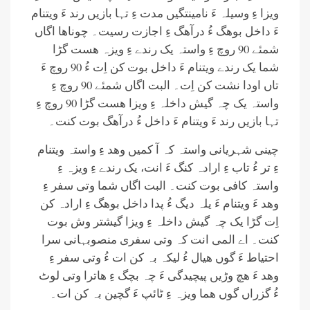
ویزا ءِ وسیلہ ءَ نامینتگیں مدت ءِ تہا بازیں رند ءَ ویتنام
ءَ داخل بوھگ ءُ درآھگ ءِ اجازت رسیت۔ چوناھا اگاں
شمئے 90 روچ ءِ واستہ یک رندے ءِ ویزہ ھست گڑا
شما یک رندے ویتنام ءَ داخل بوت کن اِت ءُ 90 روچ ءَ
تاں اودا نشت کن اِت۔ البت اگاں شمئے 90 روچ ءِ
واستہ یک چہ گیش داخلہ ءِ ویزا ھست گڑا 90 روچ ءِ
تہا بازیں رند ءَ ویتنام ءَ داخل ءُ درآھگ بوت کنت۔
چینی شہریانی واستہ کہ آ کمیں وھد ءِ واستہ ویتنام
ءِ تر ءُ تاب ءِ ارادہ کنگ ءَ انت، یک رندے ءِ ویزہ ءِ
واستہ کافی بوت کنت۔ البت اگاں شما وتی سفر ءِ
وھد ءَ ویتنام ءَ یلہ دیگ ءُ پدا داخل بوھگ ءِ ارادہ کن
اِت گڑا یک چہ گیش داخلہ ءِ ویزا گیشتر وش بوت
کنت۔ اے المی انت کہ وتی سفری منصوبہانی سرا
احتیاط ءَ گوں ھیال ءُ لیکہ بہ کن ات ءُ وتی سفر ءِ
وھد ءَ ھچ وڑیں پیچیدگی ءَ چہ بچگ ءِ ھاترا وتی لوٹ
ءُ گزراں گوں ھما ویزہ ءِ ٹائپ ءَ گچین بہ کن ات۔