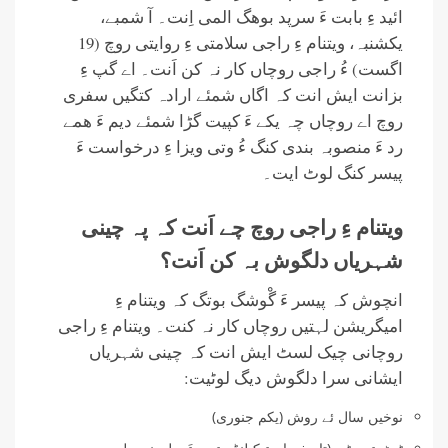
ائید ءِ بابت ءَ سرپد بوھگ المی اِنت۔ آ شمبے،
یکشنبہ، ویتنام ءِ راجی سلامتی ءِ روایتی روچ (19
اگست) ءُ راجی روچاں کار نہ کن اَنت۔ اے گپ ءِ
بزانت ایش انت کہ اگاں شمئے ارادہ کتگیں سفری
روچ اے روچاں چہ یکے ءَ کپیت گڑا شمئے دیم ءَ ھمے
رد ءَ منصوبہ بندی کنگ ءُ وتی ویزا ءِ درخواست ءَ
پیسر کنگ لوٹ ایت۔
ویتنام ءِ راجی روچ چے اَنت کہ پہ چینی
شہریاں دلگوش بہ کن اَنت؟
انچوش کہ پیسر ءَ گْوشگ بوتگ کہ ویتنام ءِ
امیگریشن لہتیں روچاں کار نہ کنت۔ ویتنام ءِ راجی
روچانی چیک لسٹ ایش انت کہ چینی شہریاں
ایشانی سرا دلگوش دیگ لوٹیت:
نوخیں سال ئے روش (یکم جنوری)