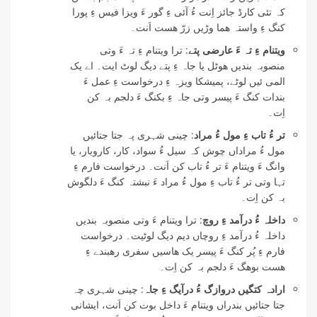
کہ تئی کارڈ جائز اِنت ءُ آئی ءِ گور ءَ ویزا فیس ءِ پورا
کنگ ءِ واستہ ھما وڑیں زرّ ھست اَنت۔
ویتنام ءِ تہ ءَ عارضی پتے
: ترا ویتنام ءِ تہ ءَ وتی
منصوبہ بندیں ھوٹل یا جاہ ءِ پتے دیگ لوٹ ایت۔ اے یک
المی ئیں لوٹے، پمیشکا ویزہ ءِ درخواست ءِ عمل ءَ
بندات کنگ ءَ پیسر وتی جاہ ءِ بکنگ ءَ دلجم بہ کن
اِت۔
تر ءُ تاب ءِ مول ءُ مراد
: چینی شہری پہ جتا جتائیں
مول ءُ مراداں چوش کہ سیل ءُ سواد، کار، کاروبار، یا
وانگ ءَ ویتنام ءَ تر ءُ تاب کن اَنت۔ درخواست فارم ءِ
تہا وتی تر ءُ تاب ءِ مول ءُ مراد ءَ نبشتہ کنگ ءَ دلگوش
بہ کن اِت۔
داخلہ ءُ درآمد ءِ روچ
: ترا ویتنام ءَ وتی منصوبہ بندیں
داخلہ ءُ درآمد ءِ روچاں دیم دیگ لوٹیت۔ درخواست
فارم ءِ پُر کنگ ءَ پیسر یک ھاسیں سفری رھبندے ءِ
ھست بوھگ ءَ دلجم بہ کن اِت۔
ارادہ کتگیں دروازگ ءُ درآیگ ءِ جاہ
: چینی شہری چہ
جتا جتائیں بندراں ویتنام ءَ داخل بوت کن اَنت، ایشانی