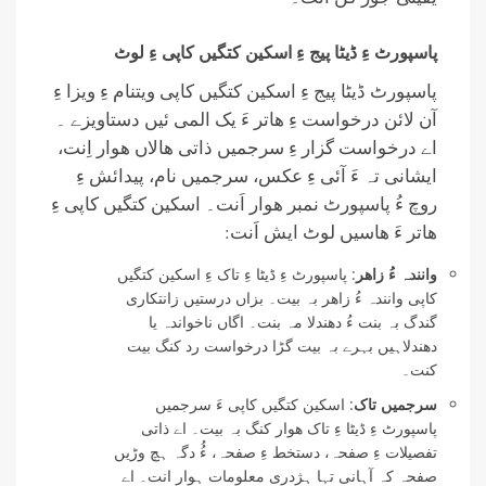
پاسپورٹ ءِ ڈیٹا پیج ءِ اسکین کتگیں کاپی ءِ لوٹ
پاسپورٹ ڈیٹا پیج ءِ اسکین کتگیں کاپی ویتنام ءِ ویزا ءِ
آن لائن درخواست ءِ ھاتر ءَ یک المی ئیں دستاویزے ۔
اے درخواست گزار ءِ سرجمیں ذاتی ھالاں ھوار اِنت،
ایشانی تہ ءَ آئی ءِ عکس، سرجمیں نام، پیدائش ءِ
روچ ءُ پاسپورٹ نمبر ھوار اَنت۔ اسکین کتگیں کاپی ءِ
ھاتر ءَ ھاسیں لوٹ ایش اَنت:
وانندہ ءُ زاھر
: پاسپورٹ ءِ ڈیٹا ءِ تاک ءِ اسکین کتگیں
کاپی وانندہ ءُ زاھر بہ بیت۔ بزاں درستیں زانتکاری
گندگ بہ بنت ءُ دھندلا مہ بنت۔ اگاں ناخواندہ یا
دھندلاہیں بہرے بہ بیت گڑا درخواست رد کنگ بیت
کنت۔
سرجمیں تاک
: اسکین کتگیں کاپی ءَ سرجمیں
پاسپورٹ ءِ ڈیٹا ءِ تاک ھوار کنگ بہ بیت۔ اے ذاتی
تفصیلات ءِ صفحہ، دستخط ءِ صفحہ، ءُُ دگہ ہچ وڑیں
صفحہ کہ آہانی تہا ہژدری معلومات ہوار انت۔ اے