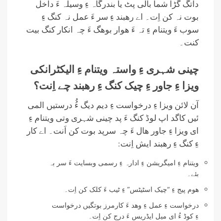
داتگ گڑا شما بالی پٹ یا بندرگاہ ءِ وسیلہ ءَ داخل
بوت نہ کن اِت۔ اے رھبند ءِ سر ءَ عمل نہ کنگ ءِ
سوب ءَ ویتنام ءِ تہ ءَ ھوار بوھگ ءَ چہ انکار کنگ بیت
کنت۔
چینی شہری ءِ واستہ ویتنام ءِ الیکٹرانکی
ویزا ءِ جاور ءِ چیک کنگ ءِ رھبند چے اِنت؟
آن لائن ویزا ءِ درخواست ءِ دیم دیگ ءُُ درستیں المی
ئیں کاگد اپ لوڈ کنگ ءَ پد چینی شہری وتی ویتنام ءِ
ای ویزا ءِ جاور ھال ءَ چہ سرپد بوت کن اَنت۔ اے کار
ءِ کنگ ءِ رھبند ایش اِنت:
ویتنام ءِ امیگریشن ءِ ادارہ ءِ رسمی وبسایت ءَ سر بہ
بئے۔
ھوم پیج ءِ “چیک اسٹیٹس” ءِ ٹیب ءَ کلک کن اِت۔
درخواست ءِ عمل ءِ وھد ءَ کارمرز بوتگیں درخواست
ءِ کوڈ ءُ ای میل ایڈریس ءَ درج کن اِت۔