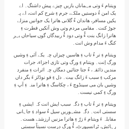
ویتنام ءَ وتی مہماناں بازیں چیزے پیش داشتگ۔ اے
یک امن ءُ دوستیں ملکے، جرم ءِ شرح کم انت، اے پہ
یکیں مسافر، ھاندان ءُ گلانی ھاترا یک جوانیں منزلے
جوڑ کنت۔ مقامی مردم وتی وش آتکیں فطرت ءِ
ھاترا زانگ بنت ءُُ وتی دود ءُُ ربیدگاں گوں سیاحاں بہر
کنگ ءَ مدام وش انت۔
ویتنام ءِ تر ءُ تاب ءِ ھاسیں چیزاں چہ یکے آئی ءِ وشیں
ورگ اِنت۔ ویتنام ءِ ورگ وتی تازی اجزاء، جرات
مندیں ذائقہ، ءُ جتا جتائیں دمگاں چہ اثرات ءِ منفرد
مرکب ءِ سبب ءَ زانگ بیت۔ دل ءِ فو نوڈلز ءَ بگر داں
وشیں بان می سینڈوچ ءَ ، چکاسگ ءِ ھاترا منہ ءِ آپ ءِ
ورگ ءِ کمی نیست۔
ویتنام ءِ تر ءُ تاب ءِ دگہ سبب ایش انت کہ ایشی ءِ
سستی انت۔ دگہ مشہوریں سیل ءُ سواد ءِ جاہانی
مقابلہ ءَ ویتنام ءَ زرّ ءِ ھاترا مزنیں ارزشتے ھست۔
رہائش، ٹرانسپورٹ، ءُُ ورگ درست نسبتاً سستی