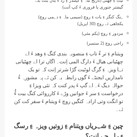
ٹیٹ ءِ چھٹی (تاریخ ماہ ءِ کیلنڈر ءِ رد ءَ بدل بنت بلے
گیشتر جنوری یا فروری ءَ کپ اَنت)
ہنگ کنگز ءِ یات ءِ روچ (سیمی ماہ ءِ دہمی روچ)
یکجاھی ئے روچ (30 اپریل)
مزدور ءِ روچ (یکم مئی)
راجی روچ (2 ستمبر)
ویتنام ءِ تر ءُ تاب ءِ منصوبہ بندی کنگ ءِ وھد ءَ اے
چھٹیانی ھیال ءَ دارگ المی اِنت۔ اگاں ترا اے چھٹیانی
تہا ویزہ ءِ گرگ لوٹیت گڑا شرتر اِنت کہ تو یک
نامداریں ایجنٹے ءَ گوں رابطہ بہ کن ئے پہ مشورہ ءُ
حوالہ دیگ ءَ۔ اے گپ ءَ پدر کنت کہ تئی ویزا ءِ
درخواست ءِ سر ءَ جوانیں وڑے ءَ کارروائی کنگ بیت ءُُ
تو انگت وتی ارادہ کتگیں روچ ءَ ویتنام ءَ سفر کت کن
ئے۔
چین ءِ شہریاں ویتنام ءِ زوتیں ویزہ ءِ رسگ
ءِ راہ چے اِنت؟