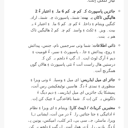
جائزیں پاسپورٹ کہ کم چہ کم 6 ماہ ءِ اعتبار ءُ 2
ھالیگیں تاکاں بہ بیت
: شمئے پاسپورٹ چہ شمئے ارادہ
کتگیں ویتنام ءِ داخلہ ءَ کم چہ کم 6 ماہ ءِ اعتبار ءَ بہ
بیت۔ ویزہ ءِ ٹکٹ ءِ واستہ کم چہ کم 2 ھالیگیں تاک
ھم بہ بنت۔
ذاتی اطلاعات
: شما وتی سرجمیں نام، جنس، پیدائش
ءِ روچ، پیدائش ءِ جاہ، پاسپورٹ ءِ نمبر، ءُ قومیت ءِ
دیم ءَ آرگ لوٹ ایت۔ اے گپ ءَ دلجم بہ کن کہ
درستیں ھال راست اَنت ءُ تئی پاسپورٹ ءِ ھالاں گوں
ھمگرنچ اَنت۔
جائز ای میل ایڈریس
: ای میل ءِ وسیلہ ءَ وتی ویزا ءِ
منظوری ءِ نمدی ءُ دگہ ھاسیں نوٹیفکیشن رس اَنت،
پمیشکا یک جائزیں ای میل ایڈریسے ءِ دیم دیگ ءَ
دلگوش بہ کن اِت کہ شما باقاعدگی ءَ چیک کن اِت۔
معتبریں کریڈٹ / ڈیبٹ کارڈ
: ویتنام ءِ ای ویزا ءِ نظام
ءَ ادائیگی ءِ جتا جتائیں راہ ءُ در من اَنت، ایشانی تہا
ویزا، ماسٹر، جے سی بی، ڈنر کلب، امیکس، یونین پے
ءُ دگہ بازیں راہ ءُ در ھوار اَنت۔ اے گپ ءَ دلجم بہ کن