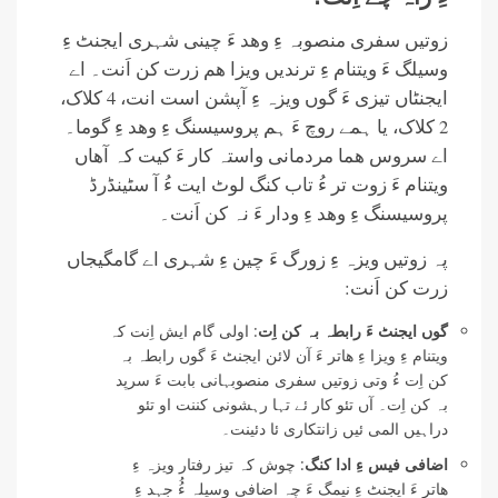
زوتیں سفری منصوبہ ءِ وھد ءَ چینی شہری ایجنٹ ءِ
وسیلگ ءَ ویتنام ءِ ترندیں ویزا ھم زرت کن اَنت۔ اے
ایجنٹاں تیزی ءَ گوں ویزہ ءِ آپشن است انت، 4 کلاک،
2 کلاک، یا ہمے روچ ءَ ہم پروسیسنگ ءِ وھد ءِ گوما۔
اے سروس ھما مردمانی واستہ کار ءَ کیت کہ آھاں
ویتنام ءَ زوت تر ءُ تاب کنگ لوٹ ایت ءُ آ سٹینڈرڈ
پروسیسنگ ءِ وھد ءِ ودار ءَ نہ کن اَنت۔
پہ زوتیں ویزہ ءِ زورگ ءَ چین ءِ شہری اے گامگیجاں
زرت کن اَنت:
گوں ایجنٹ ءَ رابطہ بہ کن اِت
: اولی گام ایش اِنت کہ
ویتنام ءِ ویزا ءِ ھاتر ءَ آن لائن ایجنٹ ءَ گوں رابطہ بہ
کن اِت ءُ وتی زوتیں سفری منصوبہانی بابت ءَ سرپد
بہ کن اِت۔ آں تئو کار ئے تہا رہشونی کننت او تئو
دراہیں المی ئیں زانتکاری ئا دئینت۔
اضافی فیس ءِ ادا کنگ
: چوش کہ تیز رفتار ویزہ ءِ
ھاتر ءَ ایجنٹ ءِ نیمگ ءَ چہ اضافی وسیلہ ءُُ جہد ءِ