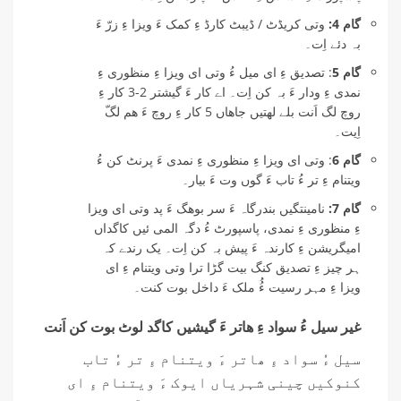
گام 4:
وتی کریڈٹ / ڈیبٹ کارڈ ءِ کمک ءَ ویزا ءِ زرّ ءَ
بہ دئے اِت۔
گام 5
: تصدیق ءِ ای میل ءُ وتی ای ویزا ءِ منظوری ءِ
نمدی ءِ ودار ءَ بہ کن اِت۔ اے کار ءَ گیشتر 2-3 کار ءِ
روچ لگ اَنت بلے لھتیں جاھاں 5 کار ءِ روچ ءَ ھم لگّ
اِیت۔
گام 6
: وتی ای ویزا ءِ منظوری ءِ نمدی ءَ پرنٹ کن ءُ
ویتنام ءِ تر ءُ تاب ءَ گوں وت ءَ بیار۔
گام 7:
نامینتگیں بندرگاہ ءَ سر بوھگ ءَ پد وتی ای ویزا
ءِ منظوری ءِ نمدی، پاسپورٹ ءُ دگہ المی ئیں کاگداں
امیگریشن ءِ کارندہ ءَ پیش بہ کن اِت۔ یک رندے کہ
ہر چیز ءِ تصدیق کنگ بیت گڑا ترا وتی ویتنام ءِ ای
ویزا ءِ مہر رسیت ءُُ ملک ءَ داخل بوت کنت۔
غیر سیل ءُ سواد ءِ ھاتر ءَ گیشیں کاگد لوٹ بوت کن اَنت
سیل ءُ سواد ءِ ھاتر ءَ ویتنام ءِ تر ءُ تاب
کنوکیں چینی شہریاں ایوک ءَ ویتنام ءِ ای