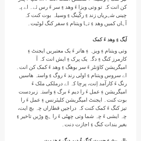
کن انت کہ تو وتی ویزا ءَ وھد ءِ سر ءَ رس ئے۔ اے پہ
چینی شہریاں زند ءِ رکّینگ ءِ وسیلہ بوت کنت کہ
آہاں کمیں وھد ءِ تہا ویتنام ءِ سفر کنگ لوٹیت۔
آیگ ءِ وھد ءَ کمک
وتی ویتنام ءِ ویزہ ءِ ھاتر ءَ یک معتبریں ایجنٹ ءِ
کارمرز کنگ ءِ دگہ یک پرک ءِ ایش انت کہ آ
امیگریشن کاؤنٹر ءَ سر بوھگ ءِ وھد ءَ کمک کن انت۔
اے سروس ویتنام ءِ اولی رند ءَ روگ ءِ واستہ ھاسیں
رنگ ءَ کارآمد اِنت، پرچا کہ اے درملکی ملک ءَ
امیگریشن ءِ عمل ءَ را دیم ءَ برگ ءِ واستہ زبردست
بوت کنت۔ ایجنٹ امیگریشن کلیئرنس ءِ عمل ءَ را
تیز کنگ ءَ کمک کنت کہ دراجیں قطاراں چہ بچ ایت،
چہ ایشی ءَ چہ شما وتی چھٹی ءَ را ہچ وڑیں تاخیر ءِ
بغیر بندات کنگ ءِ اجازت دنت۔
بالی پٹ ءِ چست کنگ ءُ دیم دیگ ءِ ھزمت