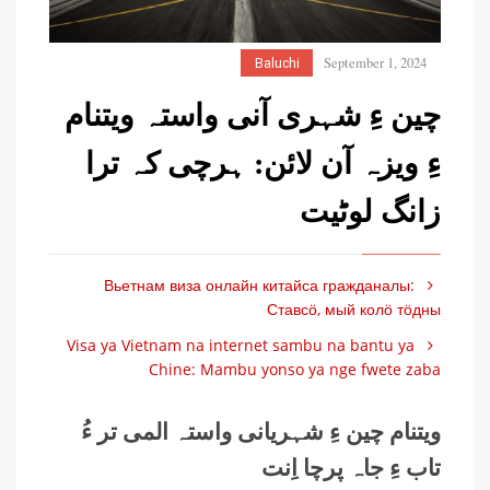
September 1, 2024
Baluchi
چین ءِ شہری آنی واستہ ویتنام
ءِ ویزہ آن لائن: ہرچی کہ ترا
زانگ لوٹیت
Вьетнам виза онлайн китайса гражданалы:
Ставсӧ, мый колӧ тӧдны
Visa ya Vietnam na internet sambu na bantu ya
Chine: Mambu yonso ya nge fwete zaba
ویتنام چین ءِ شہریانی واستہ المی تر ءُ
تاب ءِ جاہ پرچا اِنت