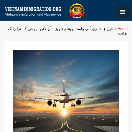
Home
»
چین ءِ شہری آنی واستہ ویتنام ءِ ویزہ آن لائن: ہرچی کہ ترا زانگ
لوٹیت