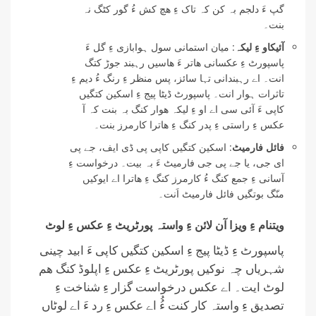
گپ ءَ دلجم بہ کن کہ تاک ءِ ھچ کش ءُ گور کٹگ نہ
بنت۔
آئیکاو ءِ لیکہ
: میان استمانی سول ہوابازی ءِ گل ءَ
پاسپورٹ ءِ عکسانی ھاتر ءَ ھاسیں رہبند جوڑ کتگ
انت۔ اے رہبندانی تہا سائز، پس منظر ءِ رنگ ءُ دیم ءِ
تاثرات ہوار انت۔ پاسپورٹ ڈیٹا پیج ءِ اسکین کتگیں
کاپی ءَ آئی سی اے او ءِ لیکہ ھوار کنگ بہ بنت کہ آ
عکس ءِ راستی ءِ پدر کنگ ءِ ھاترا کارمرز بنت۔
فائل فارمیٹ
: اسکین کتگیں کاپی پی ڈی ایف، جے پی
ای جی، یا جے پی جی فارمیٹ ءَ بہ بیت۔ درخواست ءِ
آسانی ءِ جمع کنگ ءُ کارمرز کنگ ءِ ھاترا اے ایوکیں
منّگ بوتگیں فائل فارمیٹ اَنت۔
ویتنام ءِ ویزا آن لائن ءِ واستہ پورٹریٹ ءِ عکس ءِ لوٹ
پاسپورٹ ءِ ڈیٹا پیج ءِ اسکین کتگیں کاپی ءَ ابید چینی
شہریاں چہ نوکیں پورٹریٹ ءِ عکس ءِ اپلوڈ کنگ ھم
لوٹ ایت۔ اے عکس درخواست گزار ءِ شناخت ءِ
تصدیق ءِ واستہ کار کنت ءُُ اے عکس ءِ رد ءَ اے لوٹاں