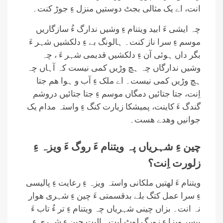
انت، اے یک مثالی بجٹ دوستیں منزل ءِ جوڑ کنت۔
چہ ایشی ءَ ابید ویتنام ءِ وشیں ندارگ ءُ سازگاریں
موسم ءِ سرا ناز کنت۔ ہالونگ بے ءِ دلکشیں شہر ءَ
بگر داں ہوئی آن ءِ دلکشیں قدیمی شہر ءَ ، چہ
وشیں ندارگاں چہ ہچ وڑیں کمی نیست کہ آہاں چہ
ہچ وڑیں کمی نیست۔ اے ملک ءِ آب و ہوا ھم جتا
اِنت، جتا جتائیں دمگاں موسم ءِ جتا جتائیں دروشم
گندگ ءَ کاینت، پمیشکا زیارت کنگ ءِ واستہ مدام یک
جوانیں وھدے ھست۔
چین ءِ شہریاں پہ ویتنام ءَ روگ ءَ ویزہ ءِ
زلورت اِنت؟
ویتنام ءَ لھتیں ملکانی واستہ ویزہ ءِ رعایت ءِ پالیسی
ءِ سرا عمل کتگ بلے بدقسمتی ءَ چین ءِ شہری ھوار
نہ انت۔ بزاں چینی شہریاں چہ ویتنام ءِ تر ءُ تاب ءَ
پیسر ویزا ءِ زورگ لوٹ ایت۔ البت چین ءِ شہری ءِ