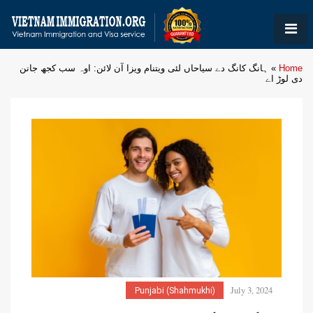
Home
»
ہانگ کانگ دے سیاحاں لئی ویتنام ویزا آن لائن: اوہ سب کجھ جانن
دی لوڑ اے
July 3, 2024
Punjabi (Shahmukhi)