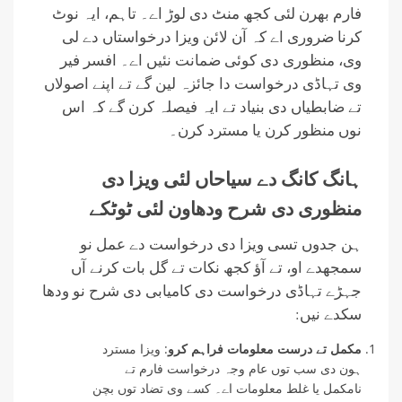
فارم بھرن لئی کجھ منٹ دی لوڑ اے۔ تاہم، ایہ نوٹ
کرنا ضروری اے کہ آن لائن ویزا درخواستاں دے لی
وی، منظوری دی کوئی ضمانت نئیں اے۔ افسر فیر
وی تہاڈی درخواست دا جائزہ لین گے تے اپنے اصولاں
تے ضابطیاں دی بنیاد تے ایہ فیصلہ کرن گے کہ اس
نوں منظور کرن یا مسترد کرن۔
ہانگ کانگ دے سیاحاں لئی ویزا دی
منظوری دی شرح ودھاون لئی ٹوٹکے
ہن جدوں تسی ویزا دی درخواست دے عمل نو
سمجھدے او، تے آؤ کجھ نکات تے گل بات کرنے آں
جہڑے تہاڈی درخواست دی کامیابی دی شرح نو ودھا
سکدے نیں:
مکمل تے درست معلومات فراہم کرو
: ویزا مسترد
ہون دی سب توں عام وجہ درخواست فارم تے
نامکمل یا غلط معلومات اے۔ کسے وی تضاد توں بچن