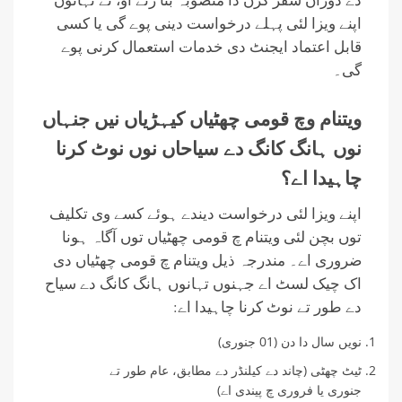
اپنے ویزا لئی پہلے درخواست دینی پوے گی یا کسی
قابل اعتماد ایجنٹ دی خدمات استعمال کرنی پوے
گی۔
ویتنام وچ قومی چھٹیاں کیہڑیاں نیں جنہاں
نوں ہانگ کانگ دے سیاحاں نوں نوٹ کرنا
چاہیدا اے؟
اپنے ویزا لئی درخواست دیندے ہوئے کسے وی تکلیف
توں بچن لئی ویتنام چ قومی چھٹیاں توں آگاہ ہونا
ضروری اے۔ مندرجہ ذیل ویتنام چ قومی چھٹیاں دی
اک چیک لسٹ اے جہنوں تہانوں ہانگ کانگ دے سیاح
دے طور تے نوٹ کرنا چاہیدا اے:
نویں سال دا دن (01 جنوری)
ٹیٹ چھٹی (چاند دے کیلنڈر دے مطابق، عام طور تے
جنوری یا فروری چ پیندی اے)