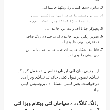
تہانوں سدھا کیمرے ول ویکھنا چاہیدا اے۔
تہانوں شیشے یا کوئی اجہا ہیڈ گیئر نئیں
پانا چاہیدا جہڑا تہاڈا چہرہ ڈھکدا ہووے۔
پچھوکڑ چٹا یا آف وائٹ ہونا چاہیدا اے۔
تصویر رنگین ہونی چاہیدی اے تے جلد دی رنگ صاف
تے قدرتی ہونی چاہیدی اے۔
فائل دی شکل جے پی ای جی، جے پی جی، یا پی این
جی ہونی چاہیدی اے۔
ایہ یقینی بنان لئی ایہناں تقاضیاں تے عمل کرو کہ
تہاڈی تصویر قبول کیتی جائے تے تہاڈی ویزا دی
درخواست بغیر کسی مسئلے دے پروسیس کیتی
جائے۔
ہانگ کانگ دے سیاحاں لئی ویتنام ویزا لئی