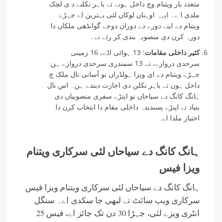
متعدد بار ویتنام وچ داخل ہونے تے باہر نکلنے د ی لچک
ملدی ا ے۔ ایہہ اوہناں لوکاں لئی بہترین اے جہڑے
ویتنام دے اپنے دورے دے دوران دوجے گوانڈھی ملکاں دا
دورہ کرن دی منصوبہ بندی کر رئے نے۔
کثیر داخلی مقامات
: 13 ہوائی اڈے، 16 زمینی
سرحدی دروازے، تے 13 سمندری سرحدی دروازے ہن
جہڑے ویتنام دے ای ویزا ہولڈراں نو آسانی نال ملک چ
داخل ہون تے باہر نکلن دی اجازت دیندے ہن۔ اس نال
ہانگ کانگ دے سیاحاں نو اپنڑے سفری منصوبیاں دی
بنیاد تے اپنڑے پسندیدہ داخلی مقام دا انتخاب کرن دا
اختیار ملدا اے۔
ہانگ کانگ دے سیاحاں لئی سرکاری ویتنام
ویزا فیس
ہانگ کانگ دے سیاحاں لئی سرکاری ویتنام ویزا فیس
سرکاری ویب سائٹ تے لبھی جا سکدی اے۔ سنگل
انٹری ویزے لئی، جہڑا 30 دن تک جائز اے، فیس 25