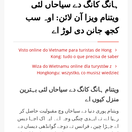
ہانگ کانگ دے سیاحاں لئی
ویتنام ویزا آن لائن: اوہ سب
کجھ جانن دی لوڑ اے
Visto online do Vietname para turistas de Hong
Kong: tudo o que precisa de saber
Wiza do Wietnamu online dla turystów z
Hongkongu: wszystko, co musisz wiedzieć
ویتنام ہانگ کانگ دے سیاحاں لئی بہترین
منزل کیوں اے
ویتنام پوری دنیا دے سیاحاں وچ مقبولیت حاصل کر
رہیا اے، تے ایہدی چنگی وجہ اے۔ ایہ اک اجہا دیس
اے جہڑا چین ، فرانس تے دوجے گوانڈھی دیساں دے