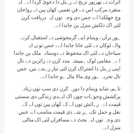
اثرات تے بھرپور تریخ تے رہتل دا دعویٰ کردا اے۔ ایہ
منفرد مرکب اس دے فن تعمیر، کھان پین تے رواجاں
وچ جھلکدا اے، جس دی وجہ توں ایہ دریافت کرن
لئی اک دلکش منزل بن جاندا اے۔
ہور برآں ، ویتنام اپنے گرمجوشی تے استقبال کرنے
والے لوکاں دے لئی جانا جاندا اے ، جس تو ں ایہ
سیاحاں دے لئی اک محفوظ تے دوستانہ ملک بن جاندا
ا ے۔ مقامی لوک ہمیشہ مدد کرن تے زائرین دے نال
اپنی رہتل دا اشتراک کرن لئی تیار رہندے نیں، جس
نال تجربہ ہور وی مالا مال ہو جاندا اے۔
تاہم، شاید ویتنام دا دورہ کرن دی سب توں زیادہ
پرکشش وجوہات چوں اک ایہدی زندگی دی سستی
قیمت اے۔ رہائش توں لے کے کھان پین توں لے کے
نقل و حمل تک، ہر شے دی قیمت مناسب اے، جس
دی وجہ توں ایہ بجٹ دے مسافراں ​​لئی اک مثالی
منزل اے۔