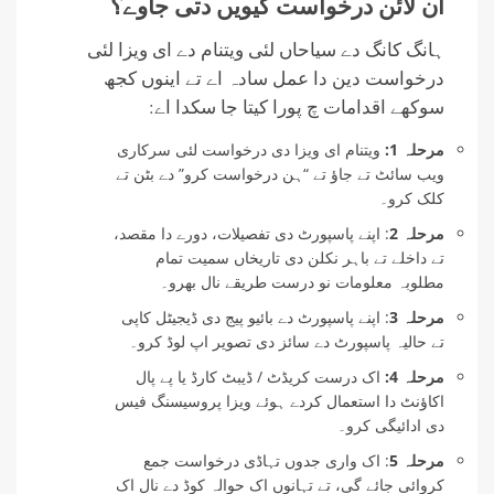
آن لائن درخواست کیویں دتی جاوے؟
ہانگ کانگ دے سیاحاں لئی ویتنام دے ای ویزا لئی
درخواست دین دا عمل سادہ اے تے اینوں کجھ
سوکھے اقدامات چ پورا کیتا جا سکدا اے:
مرحلہ 1:
ویتنام ای ویزا دی درخواست لئی سرکاری
ویب سائٹ تے جاؤ تے “ہن درخواست کرو” دے بٹن تے
کلک کرو۔
مرحلہ 2
: اپنے پاسپورٹ دی تفصیلات، دورے دا مقصد،
تے داخلے تے باہر نکلن دی تاریخاں سمیت تمام
مطلوبہ معلومات نو درست طریقے نال بھرو۔
مرحلہ 3
: اپنے پاسپورٹ دے بائیو پیج دی ڈیجیٹل کاپی
تے حالیہ پاسپورٹ دے سائز دی تصویر اپ لوڈ کرو۔
مرحلہ 4:
اک درست کریڈٹ / ڈیبٹ کارڈ یا پے پال
اکاؤنٹ دا استعمال کردے ہوئے ویزا پروسیسنگ فیس
دی ادائیگی کرو۔
مرحلہ 5
: اک واری جدوں تہاڈی درخواست جمع
کروائی جائے گی، تے تہانوں اک حوالہ کوڈ دے نال اک