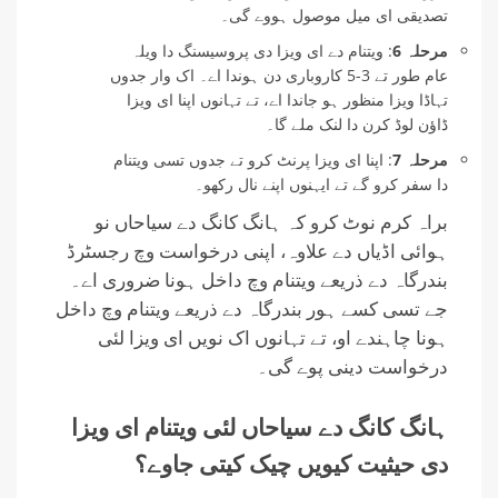
تصدیقی ای میل موصول ہووے گی۔
مرحلہ 6
: ویتنام دے ای ویزا دی پروسیسنگ دا ویلہ
عام طور تے 3-5 کاروباری دن ہوندا اے۔ اک وار جدوں
تہاڈا ویزا منظور ہو جاندا اے، تے تہانوں اپنا ای ویزا
ڈاؤن لوڈ کرن دا لنک ملے گا۔
مرحلہ 7
: اپنا ای ویزا پرنٹ کرو تے جدوں تسی ویتنام
دا سفر کرو گے تے ایہنوں اپنے نال رکھو۔
براہ کرم نوٹ کرو کہ ہانگ کانگ دے سیاحاں نو
ہوائی اڈیاں دے علاوہ، اپنی درخواست وچ رجسٹرڈ
بندرگاہ دے ذریعے ویتنام وچ داخل ہونا ضروری اے۔
جے تسی کسے ہور بندرگاہ دے ذریعے ویتنام وچ داخل
ہونا چاہندے او، تے تہانوں اک نویں ای ویزا لئی
درخواست دینی پوے گی۔
ہانگ کانگ دے سیاحاں لئی ویتنام ای ویزا
دی حیثیت کیویں چیک کیتی جاوے؟