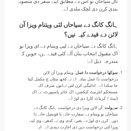
نال سیاحاں نو اس دے مطابق اپنے سفر دی منصوبہ
بندی کرن دی لچک ملدی اے۔
ہانگ کانگ دے سیاحاں لئی ویتنام ویزا آن
لائن دے فیدے کیہ نیں؟
ہانگ کانگ دے سیاحاں دے لیی ویتنام دے ای ویزا نو
اک مقبول انتخاب بنان آلے کئی فیدے ہن، جویں کہ
مندرجہ ذیل اے:
سوکھا درخواست دا عمل
: ویتنام ویزا آن لائن
درخواست دا عمل سادہ اے تے کجھ منٹاں چ مکمل کیتا
جا سکدا اے۔ ادائیگی کرن لئی تہانوں صرف اک
مستحکم انٹرنیٹ کنکشن، اک جائز پاسپورٹ، تے اک
ڈیبٹ / کریڈٹ کارڈ دی لوڑ اے۔
سہولت
: آن لائن ویزا دی درخواست ہانگ کانگ دے
سیاحاں نو ویتنام دے سفارت خانے یا قونصل خانے دا
دورہ کرن دی لوڑ دے بغیر، کدی وی تے کدھرے وی اپنے
ویزا لئی درخواست دین دی اجازت دیندی اے۔ ایہ