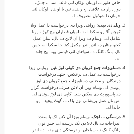
خاص طور تے اوہناں لوکاں لئی فائدہ مند اے جہڑے
دور دراز دے علاقیاں چ رہندے نیں یا اوہناں لوکاں لئی
جہناں دا شیڈول مصروف اے۔
ویلے دی بچت
: روایتی ویزا دی درخواست دا عمل ویلا
کھچن آلا ہو سکدا اے تے لمیاں قطاراں وچ کھڑے ہونا
شامل اے۔ ویتنام دے ویزا آن لائن دے نال، سارا عمل
کجھ منٹاں دے اندر اندر مکمل کیتا جا سکدا اے، جس
نال ہانگ کانگ دے سیاحاں لئی قیمتی ویلہ بچ جاندا
اے۔
دستاویزات جمع کروان دی کوئی لوڑ نئیں
: روایتی ویزا
درخواست دے عمل دے برعکس، جتھے درخواست
دہندگان نو مختلف دستاویزات جمع کروان دی لوڑ
ہوندی اے، ویتنام ویزا آن لائن صرف درخواست گزار
دے پاسپورٹ دی سکین شدہ کاپی دی لوڑ ہوندی اے۔
اس نال عمل پریشانی توں پاک تے گھٹ پیچیدہ ہو
جاندا اے۔
درستگی تے لچک
: ویتنام ویزا آن لائن اک یا متعدد
اندراجات دے نال 90 دن تک درست اے، جس تو ں
ہانگ کانگ دے سیاحاں نو درستگی د ی مدت دے اندر