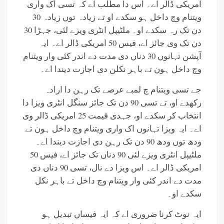
امریکی ڈالر اے۔ اس دا مطلب اے کہ تسی اک واری
ویتنام وچ داخل ہو سکدے او تے زیادہ توں زیادہ 30
دن تک رہ سکدے او۔ ملٹیپل انٹری ویزے لئی، جہڑا 30
دن تک وی جائز اے، فیس 50 امریکی ڈالر اے۔ ایہ
آپشن تہانوں 30 دناں دی مدت دے اندر کئی وار ویتنام
وچ داخل ہون تے باہر نکلن دی اجازت دیندا اے۔
جے تسی ویتنام چ لمبے عرصے تک رہن دا ارادہ
رکھدے او، تے تسی 90 دن تک جائز سنگل انٹری ویزا دا
انتخاب کر سکدے او، جہدی قیمت 25 امریکی ڈالر وی
اے۔ ایہ ویزا تہانوں اک واری ویتنام وچ داخل ہون تے
ودھ توں ودھ 90 دن تک رہن دی اجازت دیندا اے۔
ملٹیپل انٹری ویزے لئی 90 دناں تک جائز اے، فیس 50
امریکی ڈالر اے۔ اس ویزا دے نال، تسی 90 دناں دی
مدت دے اندر کئی وار ویتنام وچ داخل تے باہر نکل
سکدے او۔
ایہ نوٹ کرنا ضروری اے کہ ایہ فیساں تبدیل ہو