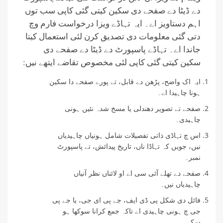
دے ڈیٹا دے صفحے دی سکین کیتی گئی کاپی سب توں
اہم دستاویز اے۔ ایہ تہاڈے ویزا درخواست فارم وچ
دتی گئی معلومات دی تصدیق کرن لئی استعمال کیتا
جاندا اے۔ تہاڈے پاسپورٹ دے ڈیٹا دے صفحے دی
سکین کیتی گئی کاپی لئی مخصوص تقاضے ایتھے نیں:
ایہ اک واضح، پڑھن دے قابل، تے پورے صفحے دا سکین
ہونا چاہیدا اے۔
صفحے تے تصویر دھندلی یا مسخ شدہ نئیں ہونی
چاہیدی۔
اس چ تہاڈی ذاتی تفصیلات شامل ہونیاں چاہیدیاں
نیں، جویں کہ تہاڈا ناں، تاریخ پیدائش، تے پاسپورٹ
نمبر۔
صفحے دے تھلے آئی سی اے او لائناں نظر آنیاں
چاہیدیاں نیں۔
فائل دی شکل پی ڈی ایف، جے پی ای جی، یا جے پی
جی چ ہونی چاہیدی اے تاکہ جمع کرانا سوکھا ہو
سکے۔