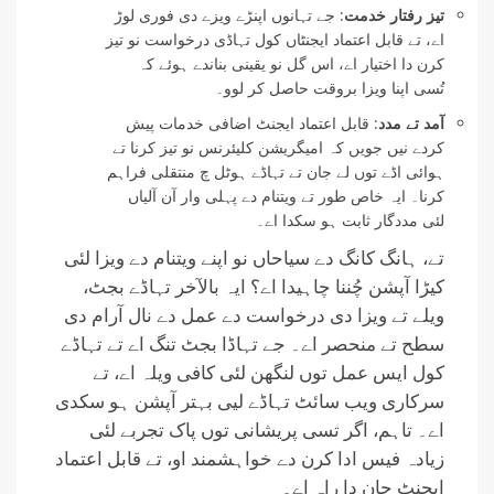
تیز رفتار خدمت
: جے تہانوں اپنڑے ویزے دی فوری لوڑ
اے، تے قابل اعتماد ایجنٹاں کول تہاڈی درخواست نو تیز
کرن دا اختیار اے، اس گل نو یقینی بناندے ہوئے کہ
تُسی اپنا ویزا بروقت حاصل کر لوو۔
آمد تے مدد
: قابل اعتماد ایجنٹ اضافی خدمات پیش
کردے نیں جویں کہ امیگریشن کلیئرنس نو تیز کرنا تے
ہوائی اڈے توں لے جان تے تہاڈے ہوٹل چ منتقلی فراہم
کرنا۔ ایہ خاص طور تے ویتنام دے پہلی وار آن آلیاں
لئی مددگار ثابت ہو سکدا اے۔
تے، ہانگ کانگ دے سیاحاں نو اپنے ویتنام دے ویزا لئی
کیڑا آپشن چُننا چاہیدا اے؟ ایہ بالآخر تہاڈے بجٹ،
ویلے تے ویزا دی درخواست دے عمل دے نال آرام دی
سطح تے منحصر اے۔ جے تہاڈا بجٹ تنگ اے تے تہاڈے
کول ایس عمل توں لنگھن لئی کافی ویلہ اے، تے
سرکاری ویب سائٹ تہاڈے لیی بہتر آپشن ہو سکدی
اے۔ تاہم، اگر تسی پریشانی توں پاک تجربے لئی
زیادہ فیس ادا کرن دے خواہشمند او، تے قابل اعتماد
ایجنٹ جان دا راہ اے۔