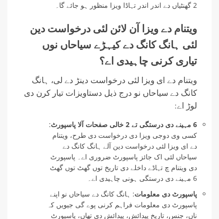
2 گھنٹیاں دے اندر اندر تہاڈا ویزا منظور ہو جائے گا۔
ویتنام دے ویزا آن لائن لئی درخواست دین
لئی ہانگ کانگ دے کیہڑے سیاحاں نوں
تیاری کرنی چاہیدی اے؟
ویتنام دے ای ویزا لئی درخواست دینڑ دے لی، ہانگ
کانگ دے سیاحاں نو درج ذیل دستاویزات تیار کرن دی
لوڑ اے:
6 مہینے دی درستگی تے 2 خالی صفحات آلا پاسپورٹ
:
کسی وی دوجی ویزا دی درخواست دی طرح، ویتنام
دے ای ویزا لئی درخواست دین آلے ہانگ کانگ دے
سیاحاں لئی اک جائز پاسپورٹ ضروری اے۔ پاسپورٹ
دی ویتنام چ تہاڈے داخلے دی تاریخ توں گھٹ توں گھٹ
6 مہینے دی درستگی ہونی چاہیدی اے۔
پاسپورٹ دی معلومات
: ہانگ کانگ دے سیاحاں نو اپنے
پاسپورٹ دی معلومات فراہم کرنی پوے گی جیویں کہ
ناں، جنس، تاریخ پیدائش، پیدائش دی تھاں، پاسپورٹ