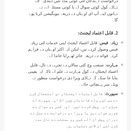
درخواست دہندگان لئی کوئی مدد نئیں دیندی۔ جے
تہاڈے کول کوئی سوال اے یا کوئی مسئلہ اے، تے
تہانوں اپنے آپ ای اوہناں دے ذریعے نیویگیشن کرنا پوے
گا۔
2. قابل اعتماد ایجنٹ:
زیادہ فیس
: قابل اعتماد ایجنٹ اپنی خدمات لئی زیادہ
فیس وصول کردے نیں، لیکن ایہ اکثر اوہناں دے فراہم
کردہ فوائد دے ذریعہ جائز ٹھہرایا جاندا اے۔
مہارت
: صنعت وچ کئی سالاں دے تجربے دے نال، قابل
اعتماد ایجنٹاں دے کول مہارت تے علم اے تاکہ ایہ یقینی
بنایا جا سکے کہ تہاڈی ویزا دی درخواست منظور تے
ویلے سر پہنچائی جائے۔
سپورٹ
: قابل اعتماد ایجنٹاں نو استعمال کرن
دے سب توں وڈے فائدیاں چوں اک اوہ سپورٹ اے
جہڑی اوہ پیش کردے نیں۔ اوہ کسی وی سوال دے
فوری جواب دین یا ویزا دی درخواست دے عمل دے
دوران پیش آن آلے کسی وی مسئلے دے نال مدد
کرن لئی آن لائن دستیاب ہن۔