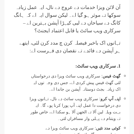
آن لائن ویزا خدمات دے عروج دے نال، ایہ عمل زیادہ
سوکھا تے موثر ہو گیا اے۔ لیکن سوال ایہ اے کہ ہانگ
کانگ دے سیاحاں دے لیی کیہڑا آپشن بہترین اے –
سرکاری ویب سائٹ یا قابل اعتماد ایجنٹ؟
تہانوں اک باخبر فیصلہ کرن چ مدد کرن لئی، ایتھے
ہر آپشن دے فائدے تے نقصان دی فہرست اے:
1. سرکاری ویب سائٹ:
گھٹ فیس
: سرکاری ویب سائٹ ویزا دی درخواستاں
لئی گھٹ فیس پیش کردی اے، جس دی وجہ توں ایہ
اک زیادہ بجٹ دوستانہ آپشن بن جاندا اے۔
اپنے آپ کرو
: سرکاری ویب سائٹ دے نال، تہانوں ویزا
دی درخواست دا عمل اپنے آپ پورا کرنا پوے گا۔ ایہ
بہت ویلہ لین آلا تے الجھن آلا ہو سکدا اے، خاص طور
تے ویتنام دے پہلی وار مسافراں ​​لئی۔
کوئی مدد نئیں
: سرکاری ویب سائٹ ویزا دے