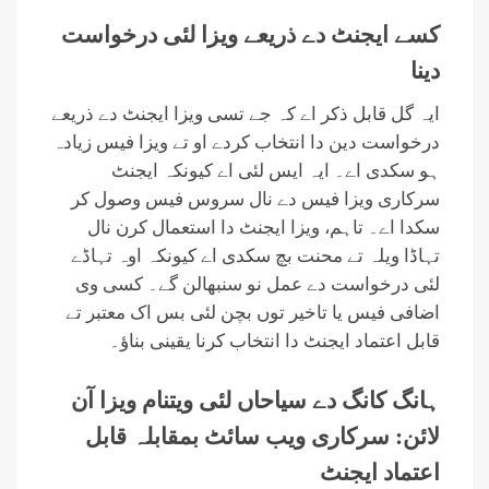
کسے ایجنٹ دے ذریعے ویزا لئی درخواست
دینا
ایہ گل قابل ذکر اے کہ جے تسی ویزا ایجنٹ دے ذریعے
درخواست دین دا انتخاب کردے او تے ویزا فیس زیادہ
ہو سکدی اے۔ ایہ ایس لئی اے کیونکہ ایجنٹ
سرکاری ویزا فیس دے نال سروس فیس وصول کر
سکدا اے۔ تاہم، ویزا ایجنٹ دا استعمال کرن نال
تہاڈا ویلہ تے محنت بچ سکدی اے کیونکہ اوہ تہاڈے
لئی درخواست دے عمل نو سنبھالن گے۔ کسی وی
اضافی فیس یا تاخیر توں بچن لئی بس اک معتبر تے
قابل اعتماد ایجنٹ دا انتخاب کرنا یقینی بناؤ۔
ہانگ کانگ دے سیاحاں لئی ویتنام ویزا آن
لائن: سرکاری ویب سائٹ بمقابلہ قابل
اعتماد ایجنٹ