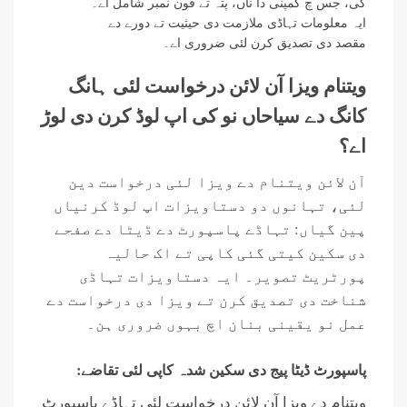
گی، جس چ کمپنی دا ناں، پتہ تے فون نمبر شامل اے۔
ایہ معلومات تہاڈی ملازمت دی حیثیت تے دورے دے
مقصد دی تصدیق کرن لئی ضروری اے۔
ویتنام ویزا آن لائن درخواست لئی ہانگ
کانگ دے سیاحاں نو کی اپ لوڈ کرن دی لوڑ
اے؟
آن لائن ویتنام دے ویزا لئی درخواست دین
لئی، تہانوں دو دستاویزات اپ لوڈ کرنیاں
پین گیاں: تہاڈے پاسپورٹ دے ڈیٹا دے صفحے
دی سکین کیتی گئی کاپی تے اک حالیہ
پورٹریٹ تصویر۔ ایہ دستاویزات تہاڈی
شناخت دی تصدیق کرن تے ویزا دی درخواست دے
عمل نو یقینی بنان اچ بہوں ضروری ہن۔
پاسپورٹ ڈیٹا پیج دی سکین شدہ کاپی لئی تقاضے:
ویتنام دے ویزا آن لائن درخواست لئی تہاڈے پاسپورٹ