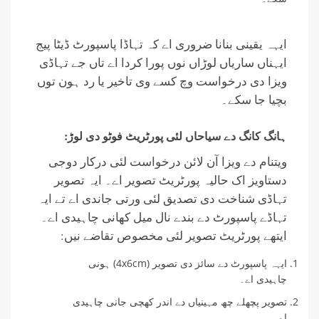
ایہہ یقینی بنانا ضروری اے کہ تہاڈا پاسپورٹ ڈیٹا پیج
ایہناں ساریاں لوڑاں نوں پورا کردا اے تاں جے تہاڈی
ویزا دی درخواست وچ کسے وی تاخیر یا رد ہون توں
بچیا جا سکے۔
ہانگ کانگ دے سیاحاں لئی پورٹریٹ فوٹو دی لوڑ:
ویتنام دے ویزا آن لائن درخواست لئی درکار دوجی
دستاویز اک حالیہ پورٹریٹ تصویر اے۔ ایہ تصویر
تہاڈی شناخت دی تصدیق لئی ورتی جاندی اے تے ایہ
تہاڈے پاسپورٹ دے بندے نال میل کھانی چاہیدی اے۔
ایتھے پورٹریٹ تصویر لئی مخصوص تقاضے نیں:
ایہہ پاسپورٹ دے سائز دی تصویر (4x6cm) ہونی
چاہیدی اے۔
تصویر پچھلے چھ مہینیاں دے اندر کھچی جانی چاہیدی
اے۔