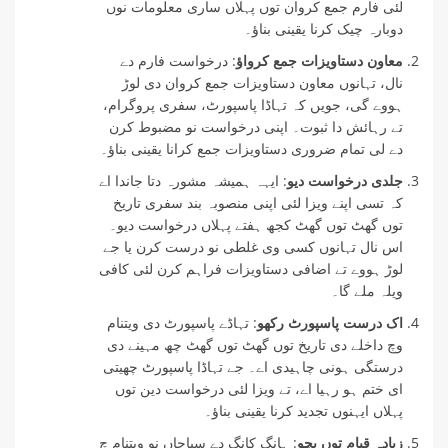
لئی فارم جمع کروان توں پہلاں ساری معلومات نوں
دوبارہ چیک کرنا یقینی بناؤ۔
معاون دستاویزات جمع کرواؤ
: درخواست فارم دے
نال، تہانوں معاون دستاویزات جمع کروان دی لوڑ
ہووے گی، جویں کہ تہاڈا پاسپورٹ، سفری پروگرام،
تے رہائش دا ثبوت۔ اپنی درخواست نو مضبوط کرن
دے لی تمام ضروری دستاویزات جمع کرانا یقینی بناؤ۔
جلدی درخواست دیو
: ایہہ ہمیشہ مشورہ دتا جاندا اے
کہ تسی اپنے ویزا لئی اپنی منصوبہ بند سفری تاریخ
توں گھٹ توں گھٹ کجھ ہفتے پہلاں درخواست دیو۔
اس نال تہانوں کسی وی غلطی نو درست کرن یا جے
لوڑ ہووے تے اضافی دستاویزات فراہم کرن لئی کافی
ویلہ ملے گا۔
اک درست پاسپورٹ رکھو
: تہاڈے پاسپورٹ دی ویتنام
وچ داخلے دی تاریخ توں گھٹ توں گھٹ چھ مہینے دی
درستگی ہونی چاہیدی اے۔ جے تہاڈا پاسپورٹ چھیتی
ای ختم ہو رہیا اے، تے ویزا لئی درخواست دین توں
پہلاں ایہنوں تجدید کرنا یقینی بناؤ۔
زیادہ قیام توں بچو
: ہانگ کانگ دے سیاحاں نو ویتنام چ