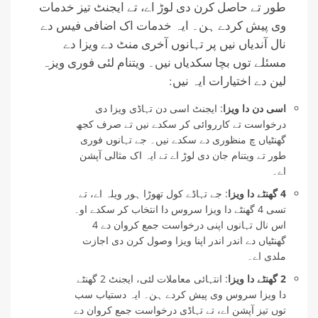
طور تے حاصل کرن دی لوڑ اے، تے ایجنٹ تیز خدمات
وی پیش کردے ہن۔ ایہ خدمات اک اضافی فیس دے
نال آندیاں نیں پر تہانوں آخری منٹ دے ویزا دے
مسئلے توں بچا سکدیاں نیں۔ ویتنام لئی فوری ویزہ
لین دے اختیارات ایہ نیں:
اسی دن دا ویزا
: ایجنٹ اسی دن تہاڈی ویزا دی
درخواست تے کارروائی کر سکدے نیں تے صرف کجھ
گھنٹیاں چ منظوری دے سکدے نیں۔ جے تہانوں فوری
طور تے ویتنام جان دی لوڑ اے تے ایہ اک مثالی آپشن
اے۔
4 گھنٹے دا ویزا
: جے تہاڈے کول تھوڑا ہور ویلہ اے، تے
تسی 4 گھنٹے دا ویزا سروس دا انتخاب کر سکدے او۔
اس نال تہانوں اپنی درخواست جمع کروان دے 4
گھنٹیاں دے اندر اندر اپنا ویزا وصول کرن دی اجازت
ملدی اے۔
2 گھنٹے دا ویزا
: انتہائی معاملات لئی، ایجنٹ 2 گھنٹے
دا ویزا سروس وی پیش کردے ہن۔ ایہ دستیاب سب
توں تیز آپشن اے، تے تہاڈی درخواست جمع کروان دے