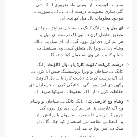
نمبر، تے قومیت۔ ایہ یقینی بنانا ضروری اے کہ دتی
گئی ساری معلومات درست اے تے تہاڈے پاسپورٹ تے
موجود معلومات نال میل کھاندی اے۔
ای میل پتہ
: ہانگ کانگ دے سیاحاں نو اپنڑے ویزا دی
تصدیق حاصل کرن دے لیی اک درست ای میل پتہ
فراہم کرن دی لوڑ ہووے گی۔ ایہ ای میل پتہ تہاڈے
ویتنام دے ای ویزا نال متعلق کسی وی مستقبل دے
خط و کتابت لئی وی استعمال کیتا جائے گا۔
درست کریڈٹ / ڈیبٹ کارڈ یا پے پال اکاؤنٹ
: ہانگ
کانگ دے سیاحاں نو ویزا پروسیسنگ فیس ادا کرن دے
لی اک درست کریڈٹ / ڈیبٹ کارڈ یا پے پال اکاؤنٹ
رکھن دی لوڑ ہووے گی۔ ادائیگی کرن تے خریداراں دی
حفاظت کرن دا ایہ اک محفوظ تے سوکھا طریقہ اے۔
ویتنام وچ عارضی پتہ
: ہانگ کانگ دے سیاحاں نو ویتنام
وچ اک عارضی پتہ فراہم کرن دی لوڑ ہووے گی،
جویں کہ اوہناں دا منصوبہ بند ہوٹل یا رہائش۔ ایہ
پتہ انتظامی مقاصد لئی استعمال کیتا جائے گا تے ایہ
ملک دے اندر ہونا چاہیدا اے۔