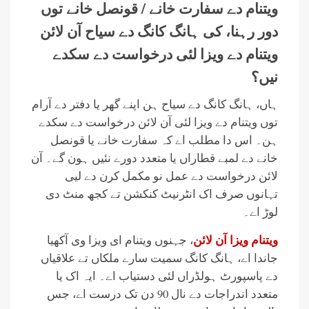
ویتنام دے سفارت خانے / قونصل خانے توں
دور رہنا، کی ہانگ کانگ دے سیاح آن لائن
ویتنام دے ویزا لئی درخواست دے سکدے
نیں؟
ہاں، ہانگ کانگ دے سیاح ہن اپنے گھر یا دفتر دے آرام
توں ویتنام دے ویزا لئی آن لائن درخواست دے سکدے
ہن۔ اس دا مطلب اے کہ سفارت خانے یا قونصل
خانے دے لمبے قطاراں یا متعدد دورے نئیں ہون گے۔ آن
لائن درخواست دے عمل نو مکمل کرن دے لیی
تہانوں صرف اک انٹرنیٹ کنکشن تے کجھ منٹ دی
لوڑ اے۔
ویتنام ویزا آن لائن
، جہنوں ویتنام ای ویزا وی آکھیا
جاندا اے، ہانگ کانگ سمیت سارے ملکاں تے علاقیاں
دے پاسپورٹ ہولڈراں لئی دستیاب اے۔ ایہ اک یا
متعدد اندراجات دے نال 90 دن تک درست اے، جس