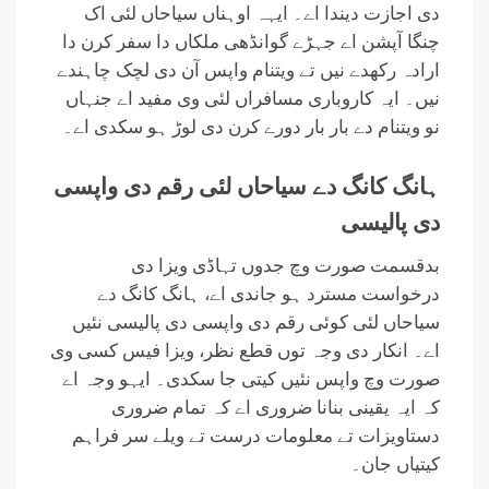
دی اجازت دیندا اے۔ ایہہ اوہناں سیاحاں لئی اک
چنگا آپشن اے جہڑے گوانڈھی ملکاں دا سفر کرن دا
ارادہ رکھدے نیں تے ویتنام واپس آن دی لچک چاہندے
نیں۔ ایہ کاروباری مسافراں ​​لئی وی مفید اے جنہاں
نو ویتنام دے بار بار دورے کرن دی لوڑ ہو سکدی اے۔
ہانگ کانگ دے سیاحاں لئی رقم دی واپسی
دی پالیسی
بدقسمت صورت وچ جدوں تہاڈی ویزا دی
درخواست مسترد ہو جاندی اے، ہانگ کانگ دے
سیاحاں لئی کوئی رقم دی واپسی دی پالیسی نئیں
اے۔ انکار دی وجہ توں قطع نظر، ویزا فیس کسی وی
صورت وچ واپس نئیں کیتی جا سکدی۔ ایہو وجہ اے
کہ ایہ یقینی بنانا ضروری اے کہ تمام ضروری
دستاویزات تے معلومات درست تے ویلے سر فراہم
کیتیاں جان۔