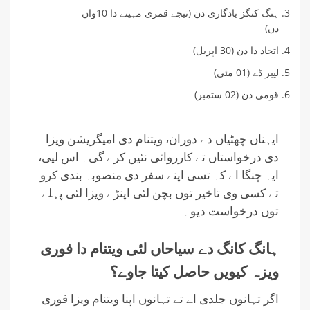
ہنگ کنگز یادگاری دن (تیجے قمری مہینے دا 10واں
دن)
اتحاد دا دن (30 اپریل)
لیبر ڈے (01 مئی)
قومی دن (02 ستمبر)
ایہناں چھٹیاں دے دوران، ویتنام دی امیگریشن ویزا
دی درخواستاں تے کارروائی نئیں کرے گی۔ اس لیی،
ایہ چنگا اے کہ تسی اپنے سفر دی منصوبہ بندی کرو
تے کسی وی تاخیر توں بچن لئی اپنڑے ویزا لئی پہلے
توں درخواست دیو۔
ہانگ کانگ دے سیاحاں لئی ویتنام دا فوری
ویزہ کیویں حاصل کیتا جاوے؟
اگر تہانوں جلدی اے تے تہانوں اپنا ویتنام ویزا فوری