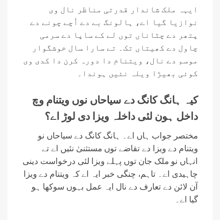
ایہہ ملک شاندار قدرتی مناظر نال وی
نوازیا گیا اے، ہالونگ بے دے اُچے چونے دے
پتھر دے چٹاناں توں لے کے ساپا دے سرمی
چاول دے کھیتاں تک۔ تے سارا سال خوشگوار
موسم دے نال، ویتنام دا دورہ کرن دا کدی وی
کوئی بھیڑا ویلہ نئیں ہوندا۔
کیہ ہانگ کانگ دے سیاحاں نوں ویتنام وچ
داخل ہون لئی داخلہ ویزا دی لوڑ اے؟
مختصر جواب ہاں اے۔ ہانگ کانگ دے سیاحاں نو
ویتنام دے ویزا دے تقاضے توں مستثنیٰ نئیں اے تے
انہاں نو ملک جان توں پہلے ویزا لئی درخواست دینی
چاہیدی اے۔ تاہم، چنگی خبر ایہ اے کہ ویتنام دے ویزا
آن لائن دے تعارف دے نال ایہ عمل بہوں سوکھا ہو
گیا اے۔