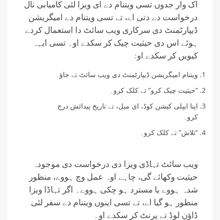
اک وار جدوں تسی ویتنام دے ای ویزا لئی کامیابی نال
درخواست دے دتی اے، تے تسی ویتنام دے امیگریشن
ڈیپارٹمنٹ دی سرکاری ویب سائٹ دا استعمال کردے
ہوئے اس دی حیثیت چیک کر سکدے او۔ تسی ایہہ
کیویں کر سکدے او:
ویتنام امیگریشن ڈیپارٹمنٹ دی ویب سائٹ تے جاؤ۔
“حیثیت چیک کرو” تے کلک کرو۔
اپنا ایپلی کیشن کوڈ، ای میل، تے تاریخ پیدائش درج
کرو۔
“تلاش” تے کلک کرو۔
ویب سائٹ تہاڈی ویزا دی درخواست دی موجودہ
حیثیت وکھائے گی، چاہے اوہ عمل وچ ہووے، منظور
شدہ ہووے یا مسترد ہو چکی ہووے۔ اگر تہاڈا ویزا
منظور ہو گیا اے، تے تسی اینوں ویتنام دے سفر لئی
ڈاؤن لوڈ تے پرنٹ کر سکدے او۔