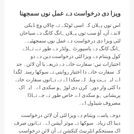
ویزا دی درخواست دے عمل نوں سمجھنا
اس توں پہلاں کہ اسی ٹوٹکے تے چالاں وچ ڈبکی
لاندے آں، آؤ سب توں پہلاں ہانگ کانگ دے سیاحاں
لئی ویزا دی درخواست دے عمل نوں سمجھئیے۔
ہانگ کانگ دے پاسپورٹ ہولڈر دے طور تے، تہاڈے
کول ویتنام دے ویزا لئی درخواست دین دے دو
اختیارات نیں: سفارت خانے دے ذریعے یا آن لائن۔ جد
کہ سفارت خانے دا اختیار روایتی تے سوکھا رستہ لگدا
اے، ایہ بہت ویلہ لے سکدا اے تے تہانوں سفارت خانے
دا کئی وار دورہ کرن دی لوڑ ہو سکدی اے۔ ایہ اک
پریشانی ہو سکدی اے، خاص طور تے جے تہاڈا
مصروف شیڈول اے۔
دوجے پاسے، ویتنام دے ویزا لئی آن لائن درخواست
دینا اک زیادہ سوکھا تے موثر آپشن اے۔ تہانوں صرف
اک مستحکم انٹرنیٹ کنکشن تے آن لائن درخواست