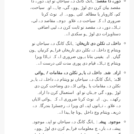
دورے دا مقصد
: ہانگ کانگ دے سیاحاں نو اپنے دورے دا
مقصد بیان کرن دی لوڑ ہووے گی، چاہے اوہ سیاحت،
کم، کاروبار یا مطالعہ لئی ہووے۔ ایہ نوٹ کرنا
ضروری اے کہ سیاحت دے علاوہ دوجے مقاصد دے ​​لی،
تہاڈے دورے دے مقصد نو ثابت کرن دے لیی اضافی
دستاویزات دی لوڑ ہو سکدی اے۔
داخلے تے نکلن دی تاریخاں
: ہانگ کانگ دے سیاحاں نو
ویتنام چ داخلے تے نکلن دی تاریخاں فراہم کرنیاں ہون
گیاں۔ ایہ یقینی بنانا بہوں ضروری اے کہ تہاڈا ویزا
ویتنام چ تہاڈے قیام دی پوری مدت لئی درست اے۔
ارادہ شدہ داخلے تے باہر نکلن دے مقامات / ہوائی
اڈے
: ہانگ کانگ دے سیاحاں نو ویتنام دے داخلے تے باہر
نکلن دے مقامات یا ہوائی اڈے دی وضاحت کرن دی
لوڑ ہووے گی جہناں نو اوہ استعمال کرن دا ارادہ
رکھدے ہن۔ ایہ نوٹ کرنا ضروری اے کہ ہوائی اڈیاں
دے علاوہ، تہانوں اپنے ای ویزا تے رجسٹرڈ بندرگاہ دے
ذریعے ویتنام وچ داخل ہونا چاہیدا اے۔
موجودہ پیشہ
: ہانگ کانگ دے سیاحاں نو اپنے موجودہ
پیشے دے بارے چ معلومات فراہم کرن دی لوڑ ہووے