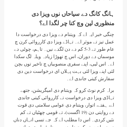
ہانگ کانگ دے سیاحاں نوں ویزا دی
منظوری لین وچ کنا چر لگدا اے؟
چنگی خبر ایہ اے کہ ویتنام دے ویزا دی درخواست دا
عمل تیز تے موثر اے۔ تہاڈے ویزا دی کارروائی کرن چ
عام طور تے 3-5 کم دے دن لگدے نیں۔ تاہم، چوٹی دے
موسماں دے دوران، اس چ تھوڑا زیادہ ویلہ لگ سکدا
اے۔ اس لیی، اپنے سفری منصوبیاں چ تاخیر توں بچن
لئی اپنے ویزا لئی بہت پہلاں ای درخواست دین دی
سفارش کیتی جاندی اے۔
براہ کرم نوٹ کرو کہ ویتنام دی امیگریشن، جتھے
تہاڈی ویزا دی درخواست تے کارروائی کیتی جاندی
اے، ہفتے، اتوار، ویتنام دی عوامی سلامتی دی قوت
دے روایتی دن (19 اگست)، تے قومی چھٹیاں تے کم
نئیں کردی۔ اس دا مطلب اے کہ جے تسی انہاں دناں
دے دوران سفر کرن دا منصوبہ بنا رئے او، تے تہانوں