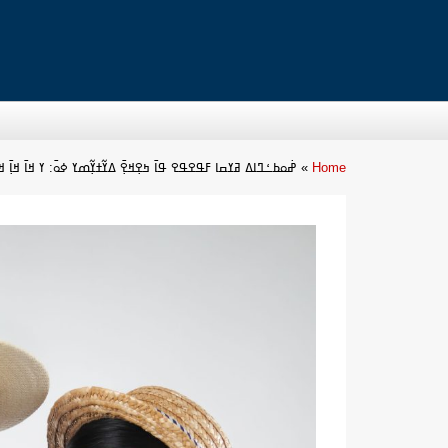
Home
»
ߝ߭ߋߕߑߣߊߡ ߥߌߛߊ ߓߟߐߟߐ ߟߊ߫ ߤߐ߲ߞߐ߲߫ ߡߌ߬ߙߌ߲߬ߘߌ ߦߋ߫: ߌ ߞߊ߫ ߞߊ߲߫ ߞߊ߬