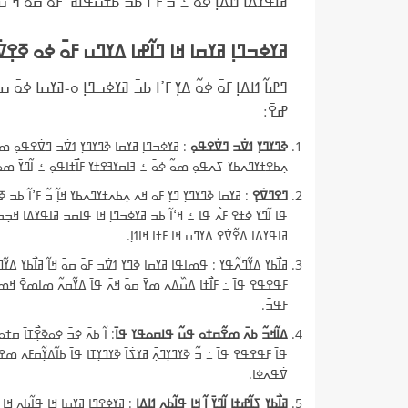
ߥߊߟߌߡߊ߫ ߗߊߡߊ߲ ߦߋ߫ ߑ ߏ߬ ߓߴߊ߬ ߕߏ߫ ߕߙߎߟߊߥߵ ߓߋ߫ ߛߋ߫ ߞߵߎ߬ ߞ
ߥߌߦߏߣߊ߲ ߥߌߛߊ ߞߊ ߣߊ߬ߝߊ ߡߌߣߎ ߓߋ߫ ߦߋ ߧߐ߲ߜ߭ߐ
ߣߝߊ߬ ߗߊߡߊ߲ ߓߋ߫ ߦߋ߬ ߡߌ߲ ߓߴߊ ߕߏ߫ ߥߌߦߏߣߊ߲ ߋ-ߥߌߛߊ ߦߋ߫ ߛ
ߝߐ߫:
ߢߣߌߣߌ߲ ߗߜ߭ߏ ߣߜ߭ߐߟߋ߲
: ߥߌߦߏߣߊ߲ ߥߌߛߊ ߢߣߌߣߌ߲ ߗߜ߭ߏ ߣߜ߭ߐߟߋ߲ ߘߏ߬ ߊ
ߍ߲ߕߐߙߌߣߍߕߌ ߖߍߟߋ߲ ߘߋ߬ ߦߋ߫ ߑ ߔߊߛߌߔߐߙߌ ߓߊ߯ߙߊߟߋ߲ ߑ ߊ߬ߣߌ߫ ߘߋߓ
ߣߐߣߜ߭ߐ߲
: ߥߌߛߊ ߢߣߌߣߌ߲ ߣߌ߲ ߓߋ߫ ߞߍ߫ ߍ߲ߕߍߙߌߣߍߕߌ ߞߊ߲߬ ߏ߬ ߓߴߊ߬ ߕߏ߫ ߧߐ
ߟߊ߫ ߊ߬ߣߌ߫ ߦߙߐ ߓߍ߯ ߟߊ߫ ߑ ߞߵߊ߬ ߕߏ߫ ߥߌߦߏߣߊ߲ ߞߊ ߟߊߛߏ ߥߊߟߌߡߊ߫ ߞߏ߲ߛ
ߥߊߟߌߡߊ ߡߐ߬ߜ߭ߐ ߡߌߣߎ ߞߊ ߓߙߊ ߞߊߗߊ߲.
ߥߊ߯ߕߌ ߡߌ߬ߣߍ߬ߟߌ : ߟߘߊߟߊ ߥߌߛߊ ߢߣߌ ߗߜ߭ߏ ߓߋ߫ ߛߋ߫ ߞߊ߬ ߥߊ߯ߕߌ ߡߌ߬ߣߍ߬ 
ߓߟߐߟߐ ߟߊ߫ ߸ ߓߊ߯ߙߊ ߡߎ߰ߡߍ ߘߌ߫ ߛߋ߫ ߞߍ߫ ߟߊ߫ ߡߌ߬ߛߍ߲߬ ߘߊ߲ߘߐ߫ ߞߘߐ߫ 
ߓߟߏ߫.
ߡߊ߬ߞߏ߬ ߕߍ߫ ߘߐ߬ߛߙߋ ߟߎ߬ ߟߊߛߋߟߌ ߟߊ߫
: ߊ߬ ߕߍ߫ ߦߏ߫ ߦߋߢߐ߲߯ߠߊ߫ ߛ
ߟߊ߫ ߓߟߐߟߐ ߟߊ߫ ߸ ߏ߬ ߢߌߣߌ߲ߣߍ߲߫ ߥߌߖ߭ߊ߫ ߢߌߣߌ߲ߠߊ ߟߊ߫ ߕߊ߬ߡߌ߲߬ߛߓߍ ߘߐߙߐ
ߜ߭ߟߍߦߊ.
ߥߊ߯ߕߌ ߖߊ߲߬ߝߙߊ ߊ߬ߣߌ߫ ߊ߬ ߞߊ ߟߊ߬ߕߍ߲ ߗߊߡߊ߲
: ߥߌߦߐ߲ߣߊ߲ ߥߌߛߊ ߞߊ ߟߊ߬ߕߍ߲ ߞߊ