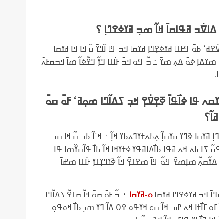
ߊ ߡߊߜ߭ߏ ߥߟߊߛߊ߫ ߞߊ߬ ߘߏ߲ ߥߌߦߐߣߊ߲ ؟
ߜ߭ߐߥߵ ߕߋ߫ ߟߓߙߊ ߥߌߦߐ߲ߣߊ߲ ߥߌߛߊ ߞߏ ߟߊ ߊ߬ߣߌ߫ ߎ߬ ߞߊ ߞߊ ߥߌߛߊ
ߏ߬ ߘߌߡߊ߲ ߦߋ߫ ߡߍ߲ ߘߌ߫ ߸ ߏ߬ ߟߋ ߞߏ߫ ߓߊ߯ߙߊ ߣߌ߲߬ ߣߐ߰ߦߊ߬ ߘߊ߫ ߞߏߛߓߍ߫
.
ߍ ߟߊ ߦߊ߯ߟߊ߫ ߧߐ߲ߜ߭ߐ߲ ߞߏ߲ ߖߡߊ߬ߣߊ ߘߋ߲ߥߵ ߓߋ߫ ߛߋ߫
ߊ߬؟
ߣߊ߲ ߥߌߛߊ ߢߣߌ ߛߌߛߊ߲߬ ߍ߲ߕߍߙߌߣߍߕߌ ߞߊ߲߬ ߑ ߞߵߊ߬ ߕߏ߫ ߎ߬ ߞߊ߫ ߛߏ
ߖߊ߲ ߕߍ߫ ߞߍ߫ ߥߟߊ߫ ߕߊ߯ߡߊߥߟߌ߫ ߦߙߌߞߊ߫ ߞߊ߬ ߕߊ߯ ߟߊ߬ߛߌ߰ߘߊ ߟߊ߫
ߡߌ߬ߛߍ߲߬ ߘߊ߲ߘߐ߫ ߟߋ߬ ߟߊ߫ ߘߐߙߐ߲߫ ߞߊ߬ ߢߌߣߌ߲ߠߌ߲ ߓߊ߯ߙߊ ߘߝߊ߫
ߋ-ߥߌߛߊ
 ߝߣߊ߫ ߞߏ ߥߌߦߐߣߊ ߥߌߛߊ
ߑ ߏ߬ ߓߋ߫ ߛߋ߫ ߞߊ߬ ߛߙߐ߬ ߖߡߊ߬ߣߊ
. ߊ߬ ߓߋ߫ ߓߊ߯ߙߊ ߞߍ߫ ߝߏ߫ ߞߊ߬ ߛߋ߫ ߞߌߟߋ ߉߀ ߡߊ߬ ߣߌ߫ ߘߏ߲ߕߊ߯ ߞߋߟߋ߲