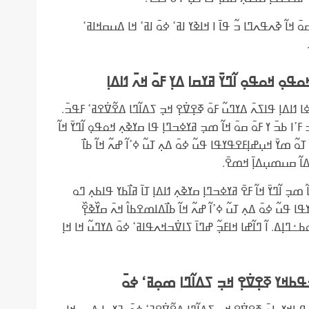
ߛߋ߫ ߞߊ߬ ߢߍߟߍߣߊ ߏ߬ ߟߊ߫ ߊ ߞߊߢߌ ߊߥߵ ߦߋ߫ ߊߥߵ ߞߊ ߡߎߛߞߊߥߵ
ߋ߲ ߞߋߟߋ߲ ߊ߬ߣߌ߫ ߥߌߛߊ ߡߌ߲ ߓߋ߫ ߞߍ߫ ߗߊߡߊ߲
 ߗߊߡߊ߲ ߟߊߖߍ߫ ߡߌߣߎ߬ ߓߋ߫ ߧߐ߲ߜ߭ߐ߲ ߞߏ߲ ߖߡߊ߬ߣߊ ߡߐ߬ߜ߭ߐߥߵ ߓߟߏ߫.
 ߓߴߊ ߕߏ߫ ߌ ߓߋ߫ ߛߋ߫ ߞߊ߬ ߘߏ߲ ߥߌߦߏߣߊ߲ ߟߊ ߛߌߢߍ߲ ߞߋߟߋ߲ ߊ߬ߣߌ߫ ߞߊ߬
ߠߋ߬ ߘߌ߫ ߞߎ߲ߝߊ߲ߓߐߟߌߟߊ ߟߎ߬ ߦߋ߫ ߡߍ߲ ߠߎ߬ ߦߴߊ߬ ߝߍ߬ ߞߊ߬ ߕߊ߯
ߡߊ߬ ߛߎߘߎ߲ߡߊ߲߫ ߞߘߐ߫.
ߘߏ߲ ߊ߬ߣߌ߫ ߞߊ߬ ߓߐ߫ ߥߌߦߏߣߊ߲ ߛߌߢߍ߲ ߗߊߡߊ߲ ߠߊ߫ ߥߊ߯ߕߌ ߟߊߕߍ߲ ߣߋ
ߊ ߟߎ߬ ߦߋ߫ ߡߍ߲ ߠߎ߬ ߦߴߊ߬ ߝߍ߬ ߞߊ߬ ߕߊ߯ߡߊߘߐߕߊ߮ ߞߍ߫ ߛߌ߰ߢߐ߲߰
ߝ߭ߋߕߑߣߊ߲ߡ. ߊ߬ ߣߊ߬ߝߊ ߞߊߓߏ߲߬ ߝߣߊ߫ ߖߊߜ߭ߏߞߍߟߊߥߵ ߦߋ߫ ߡߌߣߎ߬ ߞߊ ߞߊ߲
ߌ ߧߐ߲ߜ߭ߐ߲ ߞߏ߲ ߖߡߊ߬ߣߊ ߘߋ߲ߥߵ ߦߋ߫