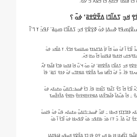
ߊ߫ ߥߊ߯ߕߌ ߟߊߓߍ߲ ߞߊ߬ ߞߢߍ߫ ߏ߬ ߦߋ߫.
߲ ߞߏ߲ ߖߡߊ߬ߣߊ ߡߐ߬ߜ߭ߐߥߵ ߦߋ߫ ؟
ߎߜ߭ߊ߲ߘߟߌ ߢߎߡߊ߲ ߦߋ߫ ߧߐ߲ߜ߭ߐ߲ ߞߏ߲ ߖߡߊ߬ߣߊ ߘߋ߲ߥߵ ߓߟߏ߫ ߌ ߣߵߊ߬
߬ߣߌ߫ ߊ߬ ߓߋ߫ ߛߋ߫ ߞߊ߬ ߓߊ߲߫ ߡߣߌߕߙߌ ߘߡߊߘߐ ߞߣߐ߫. ߌ ߡߊ߬ߞߏ ߦߋ߫
ߌ/ߞߙߎ ߞߊߙߕߌ ߥߟߊߛߊ߫ ߞߊ߬ ߛߙߊ ߞߍ߫.
߲ߜ߭ߐ߲ ߞߏ߲ ߖߡߊ߬ߣߊ ߡߐ߬ߜ߭ߐߥߵ ߓߋ߫ ߛߋ߫ ߞߴߎ߬ ߞߊ߫ ߥߌߛߊ ߢߣߌ߫ ߥߊ߯ߕߌ ߓߍ߯
ߍߙߌ ߟߊ߫. ߏ߬ ߓߋ߫ ߣߊ߬ߝߊ ߘߌ߫ ߡߐ߬ߜ߭ߐ ߡߊߞߌߣߎ ߓߋ߫ ߦߙߐ ߖߊ߲ߥߵ ߟߊ߫
ߊ߬ߣߌ߫ ߞߊ߬ ߖߐ߬ ߖߊ߯ߕߌ ߖߊ߲߬ߦߙߊ ߟߊ߫. ߣߌ߫ ߝ߭ߋߕߑߣߊߡߎ߲߬ ߛߙߋߓߍ ߦߋ߫
߸ ߞߊ߬ ߕߎ߬ߡߊ߬ ߢߊ߬ߕߣߐ߬ߡߊ ߡߊߞߐߙߐ߲ߞߐߙߐ߲߫ ߤߐ߲ߞߐ߲߫ ߡߌ߬ߙߌ߲߬ߘߌ
ߙߋߓߍ ߢߌߣߌ߲ߠߌ߲ ߞߍߢߊ ߸ ߓߊߏ߬ ߝ߭ߋߕߑߣߊߡߎ߲߬ ߛߙߋߓߍ ߟߎ߬ ߦߋ߫ ߟߊߛߋ߫
߲߫ ߠߋ߬ ߡߊ߬. ߏ߬ ߓߴߊ ߕߏ߫ ߕߊߓߟߏ ߕߋ߫ ߜ߭ߟߍߦߊ ߦߋ߫ ߊ߬ߣߌ߫ ߊ߬ ߕߋ߫
 ߥߊ߯ߕߌ ߖߊ߲߬ߝߙߊ ߞߊ ߕߊ ߞߎ߲ ߉߀ ߟߊ ߣߌ߲ ߡߐ߬ߜ߭ߐ ߞߋߟߋ߲ ߥߊߟߌߡߊ