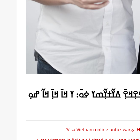
 ߡߌ߬ߙߌ߲߬ߘߌ ߦߋ߫: ߌ ߞߊ߫ ߞߊ߲߫ ߞߊ߬ ߝߋ߲