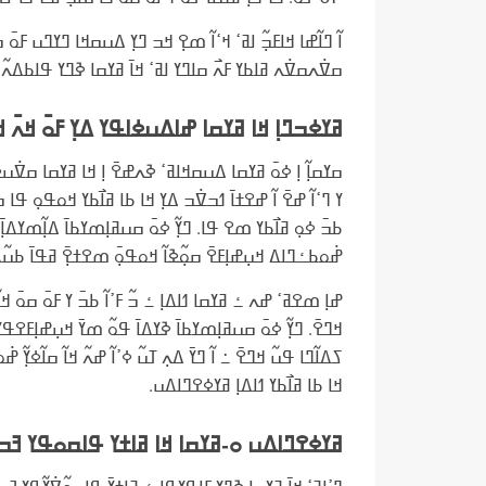
ߊ߬ ߣߊ߬ߝߊ ߞߊߓߏ߲߬ ߊߥߵ ߞߵߊ߬ ߘߐ߲ ߞߏ ߣߌ߲ ߡߎߛߞߊ ߣߌߣߎ ߓߋ߫ 
ߛߜ߭ߍߛߜ߭ߍ ߥߊߕߌ ߓߍ߯ ߛߊߣߌ ߊߥߵ ߞߊ߫ ߥߌߛߊ ߢߣߌ ߟߊߕߡߍ߬.
ߥߌߦߏߣߊ߲ ߞߊ ߥߌߛߊ ߝߊߡߎߦߊߟߌ ߡߌ߲ ߓߋ߫ ߞߍ߫ ߞߋߟ
ߛߌߛߊ߲߬ ߊ߲ ߦߋ߫ ߥߌߛߊ ߡߎߛߞߊߥߵ ߢߍߝߐ߫ ߊ߲ ߞߊ ߥߌߛߊ ߛߜ߭ߎߦߊ
ߌ ߣߵߊ߬ ߝߐ߫ ߊ߬ ߝߐߙߊ߫ ߗߏߜ߭ߏ ߡߌ߲ ߞߊ ߕߊ ߥߊ߯ߕߌ ߞߋߟߋ߲ ߟߊ ߏ
ߕߏ߫ ߦߋ߲ ߥߊ߯ߕߌ ߘߐ ߟߊ. ߣߌ߲߬ ߦߋ߫ ߛߎߥߊ߲ߘߌߕߊ߫ ߡߊ߲߬ߘߌߡߊ߲߫ 
ߝ߭ߋߕߑߣߊߡ ߞߎ߲ߝߊ߲ߓߐ߫ ߛߋ߲߬ߢߊ߬ ߞߋߟߋ߲߫ ߘߐߙߐ߲߫ ߥߟߊ߫ ߕߎ߬
ߝߊ߲ ߘߐߥߵ ߝߍ ߑ ߥߌߛߊ ߗߊߡߊ߲ ߑ ߏ߬ ߓߴߊ߬ ߕߏ߫ ߌ ߓߋ߫ ߛߋ߫ ߞߊ߬ 
ߞߣߐ߫. ߣߌ߲߬ ߦߋ߫ ߛߎߥߊ߲ߘߌߕߊ߫ ߢߌߡߊ߫ ߟߋ߬ ߘߌ߫ ߞߎ߲ߝߊ߲ߓߐߟߌߟ
ߖߡߊ߬ߣߊ ߟߎ߬ ߞߣߐ߫ ߸ ߊ߬ ߣߌ߫ ߡߍ߲ ߠߎ߬ ߦߴߊ߬ ߝߍ߬ ߞߊ߬ ߛߊ߬ߦߌ߲߬ 
ߞߊ ߕߊ ߥߊ߯ߕߌ ߗߊߡߊ߲ ߥߌߦߐߣߊߡߎ.
ߥߌߦߐߣߊߡߎ ߋ-ߥߌߛߊ ߞߊ ߥߊߙߌ ߟߊߛߋߟߌ ߔߏߟߕߞ