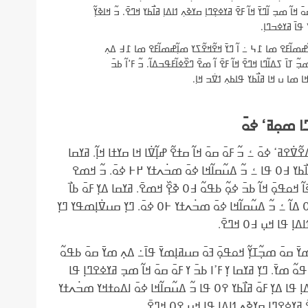
 ߞߊ߬ ߘߏ߲ ߊ߬ߣߌ߫ ߞߊ߬ ߓߐ߫ ߥߌߦߐ߲ߣߊ߲ ߛߌߢߍ߲ ߗߊߡߊ߲ ߥߊ߯ߕߌ ߞߣߐ߫. ߏ߬ ߞߊߢߌ߲߬
 ߟߊ߫ ߥߌߦߏߣߊ߲.
߬ߝߘߊ߬ߓߐ ߘߊ ߁߆ ߸ ߊ߬ ߣߌ߫ ߞߐ߬ߞߐ߬ߖߌ ߘߊ߲߬ߝߘߊ߬ߓߐ ߘߊ ߁߃ ߡߍ߲
ߊ߫ ߖߡߊ߬ߣߊ ߞߣߐ߫ ߞߊ߬ ߓߐ߫ ߊ߬ ߘߐ߫ ߣߐ߰ߦߊ߬ߓߟߏߡߊ߬. ߏ߬ ߓߴߊ߬ ߕߏ߫
 ߘߊ ߎ ߞߊ ߥߊ߯ߕߌ ߟߊߕߍ߲ ߗߜ߭ߏ ߞߊ߲.
ߊ ߘߋ߲ߥߵ ߦߋ߫
ߐߥߵ ߦߋ߫ ߑ ߏ߬ ߓߋ߫ ߛߋ߫ ߞߊ߬ ߛߙߐ߬ ߝߊ߲߬ߜ߭ߊ ߞߊ ߛߌߙߊ ߞߊ߲߬. ߥߌߛߊ
ߥߊ߯ߕߌ ߃߀ ߟߊ ߑ ߏ߬ ߡߎ߬ߛߊ߬ߞߊ ߦߋ߫ ߘߏ߭ߍߙߌ ߂߅ ߦߋ߫. ߏ߬ ߞߘߐ
 ߞߋߟߋ߲߫ ߞߊ߬ ߕߏ߫ ߦߋ߲߬ ߕߟߋ߬ ߃߀ ߢߐ߲߰ ߞߘߐ߫. ߥߌߛߊ ߡߌ߲ ߓߋ߫ ߕߊ߯
߃߀ ߡߊ߬ ߑ ߏ߬ ߡߎ߬ߛߊ߬ߞߊ ߦߋ߫ ߘߏ߭ߍߙߌ ߅߀ ߦߋ߫. ߣߌ߲ ߛߎߜ߭ߊ߲ߘߟߌ ߣߌ߲
ߗߊߡߊ߲ ߟߊ ߞߎ߲ ߃߀ ߞߣߐ߫.
ߌ߫ ߛߋ߫ ߘߏ߲߬ߠߌ߲߬ ߞߋߟߋ߲߫ ߔߋ߫ ߛߎߥߊ߲ߘߌ߫ ߟߊ߫߸ ߡߍ߲ ߘߌ߫ ߛߋ߫ ߕߟߋ߬
߬ ߘߌ߫. ߣߌ߲ ߥߌߛߊ ߌ߲ ߓߴߊ ߕߏ߫ ߌ ߓߋ߫ ߛߋ߫ ߞߊ߬ ߘߏ߲ ߥߌߦߐߣߊ߲ ߟߊ
ߡߊ߲ ߟߊ ߡߌ߲ ߓߋ߫ ߥߊ߯ߕߌ ߉߀ ߟߊ ߏ߬ ߡߎ߬ߛߊ߬ߞߊ ߦߋ߫ ߊߡߋߙߞߌ ߘߏ߭ߍߙߌ
ߓߐ߫ ߥߌߦߐߣߊ߲ ߛߌߢߍ߲ ߗߊߡߊ߲ ߟߊ ߞߎ߲ ߉߀ ߞߣߐ߫.