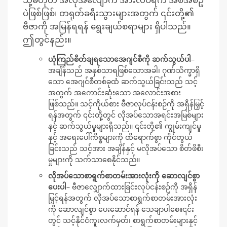
ပဲဖြစ်ဖြစ်၊ တရုတ်ခရီးသွားများအတွက် ၎င်းတို့၏
ဗီဇာကို အမြန်ရရန် ရွေးချယ်စရာများ ရှိပါသည်။
ဤတွင်နည်း။
ယုံကြည်စိတ်ချရသောအေဂျင်စီကို ဆက်သွယ်ပါ
–
အချိန်သည် အနှစ်သာရဖြစ်သောအခါ၊ ဂုဏ်သိက္ခာရှိ
သော အေဂျင်စီတစ်ခုထံ ဆက်သွယ်ခြင်းသည် သင့်
အတွက် အကောင်းဆုံးသော အလောင်းအစား
ဖြစ်သည်။ သင့်ကိုယ်စား ဗီဇာလုပ်ငန်းစဉ်ကို အရှိန်မြှင့်
ရန်အတွက် ၎င်းတို့တွင် လိုအပ်သောအရင်းအမြစ်များ
နှင့် ဆက်သွယ်မှုများရှိသည်။ ၎င်းတို့၏ ကျွမ်းကျင်မှု
နှင့် အရေးပေါ်ကိစ္စများကို ထိရောက်စွာ ကိုင်တွယ်
ခြင်းသည် သင့်အား အချိန်နှင့် မလိုအပ်သော စိတ်ဖိစီး
မှုများကို သက်သာစေနိုင်သည်။
လိုအပ်သောစာရွက်စာတမ်းအားလုံးကို ဆောလျင်စွာ
ပေးပါ
– ဗီဇာလျှောက်ထားခြင်းလုပ်ငန်းစဉ်ကို အရှိန်
မြှင့်ရန်အတွက် လိုအပ်သောစာရွက်စာတမ်းအားလုံး
ကို ဆောလျင်စွာ ပေးဆောင်ရန် သေချာပါစေ။၎င်း
တွင် သင့်နိုင်ငံကူးလက်မှတ်၊ စာရွက်စာတမ်းများနှင့်