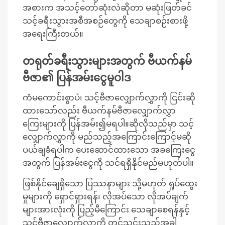
အစားက အသင့်တော်ဆုံးလဲဆိုတာ မဆုံးဖြတ်ခင်
သင့်ခရီးသွားအစီအစဉ်တွေကို သေချာစဉ်းစားဖို့
အရေးကြီးတယ်။
တရုတ်ခရီးသွားများအတွက် ဗီယက်နမ်
ဗီဇာ၏ ပြန်အမ်းငွေမူဝါဒ
ကံမကောင်းစွာပဲ၊ သင့်ဗီဇာလျှောက်လွှာကို ငြင်းဆို
ထားသော်လည်း ဗီယက်နမ်ဗီဇာလျှောက်လွှာ
ကြေးများကို ပြန်အမ်း၍မရပါ။ဆိုလိုသည်မှာ သင့်
လျှောက်လွှာကို မည်သည့်အကြောင်းကြောင့်မဆို
ပယ်ချခံရပါက ပေးဆောင်ထားသော အခကြေးငွေ
အတွက် ပြန်အမ်းငွေကို သင်ရရှိနိုင်မည်မဟုတ်ပါ။
ဖြစ်နိုင်ချေရှိသော ပြဿနာများ သို့မဟုတ် ရှုပ်ထွေး
မှုများကို ရှောင်ရှားရန်၊ လိုအပ်သော လိုအပ်ချက်
များအားလုံးကို ပြည့်မီကြောင်း သေချာစေရန်နှင့်
သင့်ဗီဇာလျှောက်လွှာကို တင်သွင်းသည့်အခါ