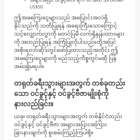
US$50
ဤအခကြေးငွေများသည် အပြောင်းအလဲရှိ
နိုင်သည်ကို သတိပြုရန် အရေးကြီးသောကြောင့်
သင့်လျှောက်လွှာကို မတင်ပြမီ လက်ရှိနှုန်းထားများ
ကို အတည်ပြုရန် အကြံပြုလိုပါသည်။ထို့အပြင်
အစိုးရဝဘ်ဆိုဒ်တွင်ဖော်ပြထားသည့်အတိုင်း ဤ
အခကြေးငွေများကို မည်သည့်ကိစ္စတွင်မဆို ပြန်
အမ်း၍မရပါ။
တရုတ်ခရီးသွားများအတွက် တစ်ခုတည်း
သော ဝင်ခွင့်နှင့် ဝင်ခွင့်ဗီဇာမျိုးစုံကို
နားလည်ခြင်း။
ယခု၊ တရုတ်ခရီးသွားများအတွက် တစ်နိုင်ငံတည်း
ဝင်ခွင့်နှင့် ဝင်ခွင့်ဗီဇာ အများအပြားအကြား
ခြားနားချက်ကို စူးစမ်းကြည့်ကြပါစို့။