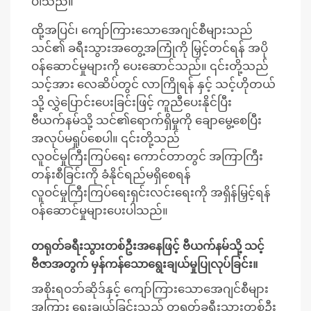
ပါသည်။
ထို့အပြင်၊ ကျော်ကြားသောအေဂျင်စီများသည်
သင်၏ ခရီးသွားအတွေ့အကြုံကို မြှင့်တင်ရန် အပို
ဝန်ဆောင်မှုများကို ပေးဆောင်သည်။ ၎င်းတို့သည်
သင့်အား လေဆိပ်တွင် လာကြိုရန် နှင့် သင့်ဟိုတယ်
သို့ လွှဲပြောင်းပေးခြင်းဖြင့် ကူညီပေးနိုင်ပြီး
ဗီယက်နမ်သို့ သင်၏ရောက်ရှိမှုကို ချောမွေ့စေပြီး
အလုပ်မရှုပ်စေပါ။ ၎င်းတို့သည်
လူဝင်မှုကြီးကြပ်ရေး ကောင်တာတွင် အကြာကြီး
တန်းစီခြင်းကို ခံနိုင်ရည်မရှိစေရန်
လူဝင်မှုကြီးကြပ်ရေးရှင်းလင်းရေးကို အရှိန်မြှင့်ရန်
ဝန်ဆောင်မှုများပေးပါသည်။
တရုတ်ခရီးသွားတစ်ဦးအနေဖြင့် ဗီယက်နမ်သို့ သင့်
ဗီဇာအတွက် မှန်ကန်သောရွေးချယ်မှုပြုလုပ်ခြင်း။
အစိုးရဝဘ်ဆိုဒ်နှင့် ကျော်ကြားသောအေဂျင်စီများ
အကြား ရွေးချယ်ခြင်းသည် တရုတ်ခရီးသွားတစ်ဦး