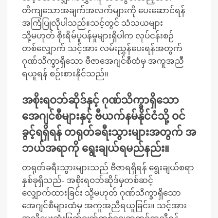
တိကျသောအချက်အလက်များကို ပေးဆောင်ရန်
အကြံပြုလိုပါသည်။သင့်တွင် သံသယများ
သို့မဟုတ် စိုးရိမ်ပူပန်မှုများရှိပါက လုပ်ငန်းစဉ်
တစ်လျှောက် သင့်အား လမ်းညွှန်ပေးရန်အတွက်
ဂုဏ်သိက္ခာရှိသော ဗီဇာအေဂျင်စီထံမှ အကူအညီ
ရယူရန် စဉ်းစားနိုင်သည်။
အစိုးရဝဘ်ဆိုဒ်နှင့် ဂုဏ်သိက္ခာရှိသော
အေဂျင်စီများနှင့် ဗီယက်နမ်နိုင်ငံသို့ ဝင်
ခွင့်ရရှိရန် တရုတ်ခရီးသွားများအတွက် အ
ဘယ်အရာကို ရွေးချယ်ရမည်နည်း။
တရုတ်ခရီးသွားများသည် ဗီဇာရရှိရန် ရွေးချယ်စရာ
နှစ်ခုရှိသည်- အစိုးရဝဘ်ဆိုဒ်မှတစ်ဆင့်
လျှောက်ထားခြင်း သို့မဟုတ် ဂုဏ်သိက္ခာရှိသော
အေဂျင်စီများထံမှ အကူအညီရယူခြင်း။ သင့်အား
အသိပေးဆုံးဖြတ်ချက်တစ်ခုချရာတွင်ကူညီရန်