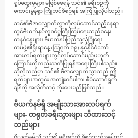
ရှုပ်ထွေးမှုများ မဖြစ်စေရန် သင်၏ ခရီးစဉ်ကို
ကောင်းမွန်စွာ ကြိုတင်စီစဉ်ရန် အကြံပြုလိုပါသည်။
သင်၏ဗီဇာလျှောက်လွှာကိုလုပ်ဆောင်သည့်နေရာ
တွင်ဗီယက်နမ်လူဝင်မှုကြီးကြပ်ရေးသည်စနေ၊
တနင်္ဂနွေများ၊ ဗီယက်နမ်ပြည်သူ့လုံခြုံရေး
တပ်ဖွဲ့၏ရိုးရာနေ့ (သြဂုတ် ၁၉) နှင့်နိုင်ငံတော်
အားလပ်ရက်များတွင်လုပ်ဆောင်မည်မဟုတ်
ကြောင်းကိုလည်းသတိပြုရန်အရေးကြီးပါသည်။
ဆိုလိုသည်မှာ သင်၏ ဗီဇာလျှောက်လွှာသည် ဤ
ရက်များအတွင်း အကျုံးဝင်ပါက၊ စီမံဆောင်ရွက်
ချိန်ကို အလိုက်သင့် တိုးပေးမည်ဖြစ်သည်။
ဗီယက်နမ်ရှိ အမျိုးသားအားလပ်ရက်
များ- တရုတ်ခရီးသွားများ သိထားသင့်
သည်များ
ဗီယက်နမ်သို့ သင်၏ ခရီးစဉ်ကို စီစဉ်သည့်အခါတွင်