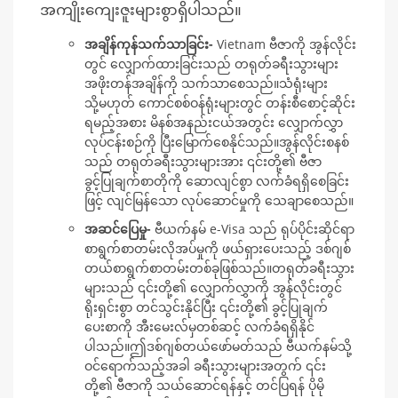
အကျိုးကျေးဇူးများစွာရှိပါသည်။
အချိန်ကုန်သက်သာခြင်း-
Vietnam ဗီဇာကို အွန်လိုင်း
တွင် လျှောက်ထားခြင်းသည် တရုတ်ခရီးသွားများ
အဖိုးတန်အချိန်ကို သက်သာစေသည်။သံရုံးများ
သို့မဟုတ် ကောင်စစ်ဝန်ရုံးများတွင် တန်းစီစောင့်ဆိုင်း
ရမည့်အစား မိနစ်အနည်းငယ်အတွင်း လျှောက်လွှာ
လုပ်ငန်းစဉ်ကို ပြီးမြောက်စေနိုင်သည်။အွန်လိုင်းစနစ်
သည် တရုတ်ခရီးသွားများအား ၎င်းတို့၏ ဗီဇာ
ခွင့်ပြုချက်စာတိုကို ဆောလျင်စွာ လက်ခံရရှိစေခြင်း
ဖြင့် လျင်မြန်သော လုပ်ဆောင်မှုကို သေချာစေသည်။
အဆင်ပြေမှု-
ဗီယက်နမ် e-Visa သည် ရုပ်ပိုင်းဆိုင်ရာ
စာရွက်စာတမ်းလိုအပ်မှုကို ဖယ်ရှားပေးသည့် ဒစ်ဂျစ်
တယ်စာရွက်စာတမ်းတစ်ခုဖြစ်သည်။တရုတ်ခရီးသွား
များသည် ၎င်းတို့၏ လျှောက်လွှာကို အွန်လိုင်းတွင်
ရိုးရှင်းစွာ တင်သွင်းနိုင်ပြီး ၎င်းတို့၏ ခွင့်ပြုချက်
ပေးစာကို အီးမေးလ်မှတစ်ဆင့် လက်ခံရရှိနိုင်
ပါသည်။ဤဒစ်ဂျစ်တယ်ဖော်မတ်သည် ဗီယက်နမ်သို့
ဝင်ရောက်သည့်အခါ ခရီးသွားများအတွက် ၎င်း
တို့၏ ဗီဇာကို သယ်ဆောင်ရန်နှင့် တင်ပြရန် ပိုမို