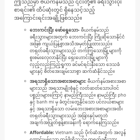
ဤသည်မှာ ဗီယက်နမ်သည် ၎င်းတို့၏ ခရီးသွားပုံး
စာရင်း၏ ထိပ်ဆုံးတွင် ရှိနေသင့်သည့်
အကြောင်းရင်းအချို့ဖြစ်သည်။
ဘေးကင်းပြီး ဖော်ရွေသော-
ဗီယက်နမ်သည်
ခရီးသွားများအတွက် ဘေးကင်းပြီး ကြိုဆိုသောနိုင်ငံ
အဖြစ် ကျယ်ပြန့်စွာအသိအမှတ်ပြုထားသည်။
တရုတ်ခရီးသွားများသည် တက်ကြွသောမြို့များကို
စူးစမ်းလေ့လာနိုင်ပြီး ရှေးဟောင်းမြို့များကို
လှည့်လည်ကြည့်ရှုကာ ခင်မင်ရင်းနှီးသော ဒေသခံ
များနှင့် စိတ်အေးချမ်းသာစွာ ဆက်ဆံနိုင်သည်။
အရသာရှိသောအစားအစာများ:
ဗီယက်နမ်အစားအစာ
များသည် အရသာမျိုးစုံနှင့် လတ်ဆတ်သောပါဝင်
ပစ္စည်းများကြောင့် နာမည်ကြီးသည်။ နာမည်ကြီး pho
နှင့် banh mi မှ ခံတွင်းတွေ့နိုင်သော ပင်လယ်စာများ
နှင့် အရသာရှိသော လမ်းဘေးအစားအစာများအထိ၊
တရုတ်ခရီးသွားများသည် အခြားနှင့်မတူဘဲ
အချက်အပြုတ်စွန့်စားခန်းကို ရောက်နေကြသည်။
Affordable:
Vietnam သည် ပိုက်ဆံအတွက် အလွန်
ကောင်းမွန်သော တန်ဖိုးရှိသည်။ တရုတ်ခရီးသွား