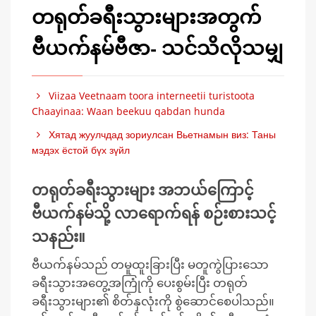
တရုတ်ခရီးသွားများအတွက်
ဗီယက်နမ်ဗီဇာ- သင်သိလိုသမျှ
Viizaa Veetnaam toora interneetii turistoota
Chaayinaa: Waan beekuu qabdan hunda
Хятад жуулчдад зориулсан Вьетнамын виз: Таны
мэдэх ёстой бүх зүйл
တရုတ်ခရီးသွားများ အဘယ်ကြောင့်
ဗီယက်နမ်သို့ လာရောက်ရန် စဉ်းစားသင့်
သနည်း။
ဗီယက်နမ်သည် တမူထူးခြားပြီး မတူကွဲပြားသော
ခရီးသွားအတွေ့အကြုံကို ပေးစွမ်းပြီး တရုတ်
ခရီးသွားများ၏ စိတ်နှလုံးကို စွဲဆောင်စေပါသည်။