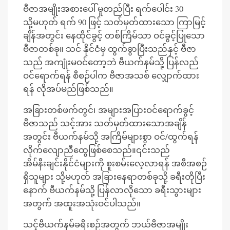
ဗီဇာအမျိုးအစားပေါ် မူတည်ပြီး ရက်ပေါင်း 30
သို့မဟုတ် ရက် 90 ဖြင့် သတ်မှတ်ထားသော ကြာမြင့်
ချိန်အတွင်း နေထိုင်ခွင့် တစ်ကြိမ်သာ ဝင်ခွင့်ပြုသော
ဗီဇာတစ်ခု။ သင် နိုင်ငံမှ ထွက်ခွာပြီးသည်နှင့် ဗီဇာ
သည် အကျုံးမဝင်တော့ဘဲ ဗီယက်နမ်သို့ ပြန်လည်
ဝင်ရောက်ရန် စီစဉ်ပါက ဗီဇာအသစ် လျှောက်ထား
ရန် လိုအပ်မည်ဖြစ်သည်။
အခြားတစ်ဖက်တွင်၊ အများအပြားဝင်ရောက်ခွင့်
ဗီဇာသည် သင့်အား သတ်မှတ်ထားသောအချိန်
အတွင်း ဗီယက်နမ်သို့ အကြိမ်များစွာ ဝင်/ထွက်ရန်
လိုက်လျောညီထွေဖြစ်စေသည်။၎င်းသည်
အိမ်နီးချင်းနိုင်ငံများကို စူးစမ်းလေ့လာရန် အစီအစဉ်
ရှိသူများ သို့မဟုတ် အခြားနေရာတစ်ခုသို့ ခရီးတိုပြီး
နောက် ဗီယက်နမ်သို့ ပြန်လာလိုသော ခရီးသွားများ
အတွက် အထူးအသုံးဝင်ပါသည်။
သင့်ဗီယက်နမ်ခရီးစဉ်အတွက် ဘယ်ဗီဇာအမျိုး