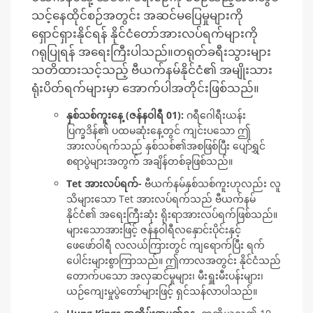
သင့်နေထိုင်စဉ်အတွင်း အဆင်မပြေမှုများကို
ရှောင်ရှားနိုင်ရန် နိုင်ငံတော်အားလပ်ရက်များကို
ဂရုပြုရန် အရေးကြီးပါသည်။တရုတ်ခရီးသွားများ
သတိထားသင့်သည့် ဗီယက်နမ်နိုင်ငံ၏ အမျိုးသား
ရုံးပိတ်ရက်များမှာ အောက်ပါအတိုင်းဖြစ်သည်။
နှစ်သစ်ကူးနေ့ (ဇန်န၀ါရီ 01):
ဂရီဂေါရီးယန်း
ပြက္ခဒိန်၏ ပထမဆုံးနေ့တွင် ကျင်းပသော ဤ
အားလပ်ရက်သည် နှစ်သစ်၏အစဖြစ်ပြီး ပျော်ရွှင်
စရာပွဲများအတွက် အချိန်တစ်ခုဖြစ်သည်။
Tet အားလပ်ရက်-
ဗီယက်နမ်နှစ်သစ်ကူးဟုလည်း လူ
သိများသော Tet အားလပ်ရက်သည် ဗီယက်နမ်
နိုင်ငံ၏ အရေးကြီးဆုံး ရိုးရာအားလပ်ရက်ဖြစ်သည်။
များသောအားဖြင့် ဇန်နဝါရီလနှောင်းပိုင်းနှင့်
ဖေဖော်ဝါရီ လလယ်ကြားတွင် ကျရောက်ပြီး ရက်
ပေါင်းများစွာကြာသည်။ ဤကာလအတွင်း နိုင်ငံသည်
တောက်ပသော အလှဆင်မှုများ၊ မီးရှူးမီးပန်းများ၊
ယဉ်ကျေးမှုပွဲတော်များဖြင့် ရှင်သန်လာပါသည်။