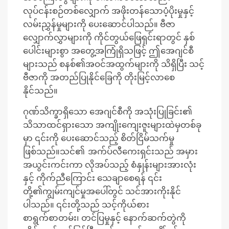
လုပ်ငန်းစဉ်တစ်လျှောက် အဖိုးတန်သောပံ့ပိုးမှုနှင့်
လမ်းညွှန်မှုများကို ပေးဆောင်ပါသည်။ ဗီဇာ
လျှောက်လွှာများကို ကိုင်တွယ်ဖြေရှင်းရာတွင် နှစ်
ပေါင်းများစွာ အတွေ့အကြုံရှိသဖြင့် ဤအေဂျင်စီ
များသည် စနစ်၏အဝင်အထွက်များကို သိရှိပြီး သင့်
ဗီဇာကို အတည်ပြုနိုင်ခြေကို တိုးမြင့်လာစေ
နိုင်သည်။
ဂုဏ်သိက္ခာရှိသော အေဂျင်စီကို အသုံးပြုခြင်း၏
သိသာထင်ရှားသော အကျိုးကျေးဇူးများထဲမှတစ်ခု
မှာ ၎င်းကို ပေးဆောင်သည့် စိတ်ငြိမ်သက်မှု
ဖြစ်သည်။သင်၏ အက်ပ်လီကေးရှင်းသည် အမှား
အယွင်းကင်းကာ လိုအပ်သည့် စံနှုန်းများအားလုံး
နှင့် ကိုက်ညီကြောင်း သေချာစေရန် ၎င်း
တို့၏ကျွမ်းကျင်မှုအပေါ်တွင် သင်အားကိုးနိုင်
ပါသည်။ ၎င်းတို့သည် သင့်ကိုယ်စား
စာရွက်စာတမ်း၊ တင်ပြမှုနှင့် နောက်ဆက်တွဲကို