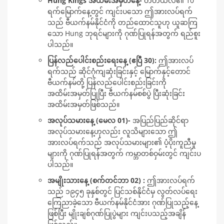
Hung Kings အထိမ်းအမှတ်နေ့-
တတိယလ၏ 10
ရက်မြောက်နေ့တွင် ကျင်းပသော ဤအားလပ်ရက်
သည် ဗီယက်နမ်နိုင်ငံကို တည်ထောင်သူဟု ယူဆကြ
သော Hung ဘုရင်များကို ဂုဏ်ပြုရန်အတွက် ရည်စူး
ပါသည်။
ပြန်လည်ပေါင်းစည်းရေးနေ့ (ဧပြီ 30):
ဤအားလပ်
ရက်သည် ဆိုင်ဂုံကျဆုံးခြင်းနှင့် မြောက်နှင့်တောင်
ဗီယက်နမ်တို့ ပြန်လည်ပေါင်းစည်းခြင်းကို
အထိမ်းအမှတ်ပြုပြီး ဗီယက်နမ်စစ်ပွဲ ပြီးဆုံးခြင်း
အထိမ်းအမှတ်ဖြစ်သည်။
အလုပ်သမားနေ့ (မေလ 01)-
အပြည်ပြည်ဆိုင်ရာ
အလုပ်သမားနေ့ဟုလည်း လူသိများသော ဤ
အားလပ်ရက်သည် အလုပ်သမားများ၏ ပံ့ပိုးကူညီမှု
များကို ဂုဏ်ပြုရန်အတွက် ကမ္ဘာတစ်ဝှမ်းတွင် ကျင်းပ
ပါသည်။
အမျိုးသားနေ့ (စက်တင်ဘာ 02) :
ဤအားလပ်ရက်
သည် ၁၉၄၅ ခုနှစ်တွင် ပြင်သစ်နိုင်ငံမှ လွတ်လပ်ရေး
ကြေညာခဲ့သော ဗီယက်နမ်နိုင်ငံအား ဂုဏ်ပြုသည့်နေ့
ဖြစ်ပြီး မျိုးချစ်ဂုဏ်ပြုပွဲများ ကျင်းပသည့်အချိန်