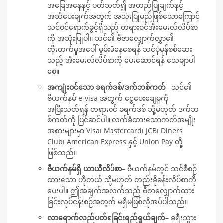
အခြေအနေနှင့် ပတ်သတ်၍ အတည်ပြုချက်နှင့်
အသိပေးချက်အတွက် အသုံးပြုမည်ဖြစ်သောကြောင့်
သင်ဝင်ရောက်ခွင့်ရှိသည့် တရားဝင်အီးမေးလ်လိပ်စာ
ကို အသုံးပြုပါ။ သင်၏ ဗီဇာလျှောက်လွှာ၏
တိုးတက်မှုအပေါ် မွမ်းမံနေစေရန် သင်ပုံမှန်စစ်ဆေး
သည့် အီးမေးလ်လိပ်စာကို ပေးဆောင်ရန် သေချာပါ
စေ။
အကျုံးဝင်သော ခရက်ဒစ်/ဒက်ဘစ်ကတ်
– သင်၏
ဗီယက်နမ် e-visa အတွက် ငွေပေးချေမှုကို
အပြီးသတ်ရန် တရားဝင် ခရက်ဒစ် သို့မဟုတ် ဒက်ဘ
စ်ကတ်ကို ပြင်ဆင်ပါ။ လက်ခံထားသောကတ်အမျိုး
အစားများမှာ Visa၊ Mastercard၊ JCB၊ Diners
Club၊ American Express နှင့် Union Pay တို့
ဖြစ်သည်။
ဗီယက်နမ်ရှိ ယာယီလိပ်စာ
– ဗီယက်နမ်တွင် သင်စီစဉ်
ထားသော ဟိုတယ် သို့မဟုတ် တည်းခိုခန်းလိပ်စာကို
ပေးပါ။ ဤအချက်အလက်သည် ဗီဇာလျှောက်ထား
ခြင်းလုပ်ငန်းစဉ်အတွက် မရှိမဖြစ်လိုအပ်ပါသည်။
လာရောက်လည်ပတ်ရခြင်းရည်ရွယ်ချက်
– ခရီးသွား