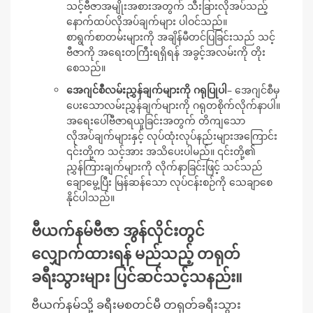
သင့်ဗီဇာအမျိုးအစားအတွက် သီးခြားလိုအပ်သည့်
နောက်ထပ်လိုအပ်ချက်များ ပါဝင်သည်။
စာရွက်စာတမ်းများကို အချိန်မီတင်ပြခြင်းသည် သင့်
ဗီဇာကို အရေးတကြီးရရှိရန် အခွင့်အလမ်းကို တိုး
စေသည်။
အေဂျင်စီလမ်းညွှန်ချက်များကို ဂရုပြုပါ
– အေဂျင်စီမှ
ပေးသောလမ်းညွှန်ချက်များကို ဂရုတစိုက်လိုက်နာပါ။
အရေးပေါ်ဗီဇာရယူခြင်းအတွက် တိကျသော
လိုအပ်ချက်များနှင့် လုပ်ထုံးလုပ်နည်းများအကြောင်း
၎င်းတို့က သင့်အား အသိပေးပါမည်။ ၎င်းတို့၏
ညွှန်ကြားချက်များကို လိုက်နာခြင်းဖြင့် သင်သည်
ချောမွေ့ပြီး မြန်ဆန်သော လုပ်ငန်းစဉ်ကို သေချာစေ
နိုင်ပါသည်။
ဗီယက်နမ်ဗီဇာ အွန်လိုင်းတွင်
လျှောက်ထားရန် မည်သည့် တရုတ်
ခရီးသွားများ ပြင်ဆင်သင့်သနည်း။
ဗီယက်နမ်သို့ ခရီးမစတင်မီ တရုတ်ခရီးသွား