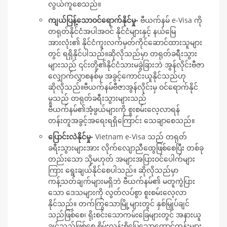
လွယ်ကူစေသည်။
ကျယ်ပြန့်သောဝင်ရောက်နိုင်မှု-
ဗီယက်နမ် e-Visa ကို
တရုတ်နိုင်ငံအပါအဝင် နိုင်ငံများနှင့် နယ်မြေ
အားလုံး၏ နိုင်ငံကူးလက်မှတ်ကိုင်ဆောင်ထားသူများ
တွင် ရရှိနိုင်ပါသည်။ဆိုလိုသည်မှာ တရုတ်ခရီးသွား
များသည် ၎င်းတို့၏နိုင်ငံသားမခွဲခြားဘဲ အွန်လိုင်းဗီဇာ
လျှောက်လွှာစနစ်မှ အခွင့်ကောင်းယူနိုင်သည်ဟု
ဆိုလိုသည်။ဗီယက်နမ်ဗီဇာအွန်လိုင်းမှ ဝင်ရောက်နိုင်
မှုသည် တရုတ်ခရီးသွားများသည်
ဗီယက်နမ်၏အံ့ဖွယ်များကို စူးစမ်းလေ့လာရန်
တန်းတူအခွင့်အရေးရရှိကြောင်း သေချာစေသည်။
ပြောင်းလဲနိုင်မှု-
Vietnam e-Visa သည် တရုတ်
ခရီးသွားများအား လိုက်လျောညီထွေဖြစ်စေပြီး တစ်ခု
တည်းသော သို့မဟုတ် အများအပြားဝင်ပေါက်များ
ကြား ရွေးချယ်နိုင်စေပါသည်။ ဆိုလိုသည်မှာ
ကန့်သတ်ချက်များမရှိဘဲ ဗီယက်နမ်၏ မတူကွဲပြား
သော ဒေသများကို လွတ်လပ်စွာ စူးစမ်းလေ့လာ
နိုင်သည်။ တက်ကြွသောမြို့များတွင် နှစ်မြှုပ်ချင်
သည်ဖြစ်စေ၊ ရိုးစင်းသောကမ်းခြေများတွင် အနားယူ
ချင်သည်ဖြစ်စေ စိမ်းလန်းစိုပြေသောတောင်တန်းများ