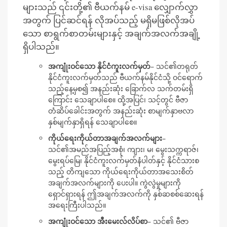
များသည် ၎င်းတို့၏ ဗီယက်နမ် e-visa လျှောက်လွှာ
အတွက် ပြင်ဆင်ရန် လိုအပ်သည့် မရှိမဖြစ်လိုအပ်
သော စာရွက်စာတမ်းများနှင့် အချက်အလက်အချို့
ရှိပါသည်။
အကျုံးဝင်သော နိုင်ငံကူးလက်မှတ်
– သင်၏တရုတ်
နိုင်ငံကူးလက်မှတ်သည် ဗီယက်နမ်နိုင်ငံသို့ ဝင်ရောက်
သည့်နေ့မှစ၍ အနည်းဆုံး ခြောက်လ သက်တမ်းရှိ
ကြောင်း သေချာပါစေ။ ထို့အပြင်၊ သင့်တွင် ဗီဇာ
တံဆိပ်ခေါင်းအတွက် အနည်းဆုံး စာမျက်နှာဗလာ
နှစ်မျက်နှာရှိရန် သေချာပါစေ။
ကိုယ်ရေးကိုယ်တာအချက်အလက်များ
–
သင်၏အမည်အပြည့်အစုံ၊ ကျား၊ မ၊ မွေးသက္ကရာဇ်၊
မွေးရပ်မြေ၊ နိုင်ငံကူးလက်မှတ်နံပါတ်နှင့် နိုင်ငံသားစ
သည့် တိကျသော ကိုယ်ရေးကိုယ်တာအသေးစိတ်
အချက်အလက်များကို ပေးပါ။ ကွဲလွဲမှုများကို
ရှောင်ရှားရန် ဤအချက်အလက်ကို နှစ်ဆစစ်ဆေးရန်
အရေးကြီးပါသည်။
အကျုံးဝင်သော အီးမေးလ်လိပ်စာ
– သင်၏ ဗီဇာ