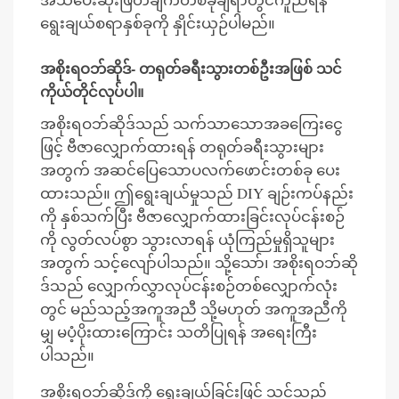
ရွေးချယ်စရာနှစ်ခုကို နှိုင်းယှဉ်ပါမည်။
အစိုးရဝဘ်ဆိုဒ်- တရုတ်ခရီးသွားတစ်ဦးအဖြစ် သင်
ကိုယ်တိုင်လုပ်ပါ။
အစိုးရဝဘ်ဆိုဒ်သည် သက်သာသောအခကြေးငွေ
ဖြင့် ဗီဇာလျှောက်ထားရန် တရုတ်ခရီးသွားများ
အတွက် အဆင်ပြေသောပလက်ဖောင်းတစ်ခု ပေး
ထားသည်။ ဤရွေးချယ်မှုသည် DIY ချဉ်းကပ်နည်း
ကို နှစ်သက်ပြီး ဗီဇာလျှောက်ထားခြင်းလုပ်ငန်းစဉ်
ကို လွတ်လပ်စွာ သွားလာရန် ယုံကြည်မှုရှိသူများ
အတွက် သင့်လျော်ပါသည်။ သို့သော်၊ အစိုးရဝဘ်ဆို
ဒ်သည် လျှောက်လွှာလုပ်ငန်းစဉ်တစ်လျှောက်လုံး
တွင် မည်သည့်အကူအညီ သို့မဟုတ် အကူအညီကို
မျှ မပံ့ပိုးထားကြောင်း သတိပြုရန် အရေးကြီး
ပါသည်။
အစိုးရဝဘ်ဆိုဒ်ကို ရွေးချယ်ခြင်းဖြင့် သင်သည်