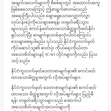
အချက်အလက်များကို စိစစ်ရာတွင် အထောက်အကူ
ဖြစ်စေသောကြောင့် ဤစာရွက်စာတမ်းသည်
အရေးကြီးပါသည်။ ချောမွေ့သောလျှောက်လွှာ
လုပ်ငန်းစဉ်ကိုသေချာစေရန်၊ တရုတ်ခရီးသွား
များသည် စကင်န်ဖတ်ထားသောမိတ္တူကိုဖတ်နိုင်၊
ရှင်းလင်းပြီး စာမျက်နှာတစ်ခုလုံးပါဝင်ကြောင်း
သေချာစေရပါမည်။ ၎င်းသည် နိုင်ငံကူးလက်မှတ်
ကိုင်ဆောင်သူ၏ ဓာတ်ပုံ၊ ကိုယ်ရေးကိုယ်တာ
အသေးစိတ်များနှင့် ICAO လိုင်းများကိုလည်း ပြသ
သင့်သည်။
နိုင်ငံကူးလက်မှတ်ဒေတာစာမျက်နှာ၏ စကင်ဖတ်
ထားသောမိတ္တူအတွက် လိုအပ်ချက်များ-
နိုင်ငံကူးလက်မှတ် ဒေတာစာမျက်နှာ၏ စကင်ဖတ်
ထားသော မိတ္တူအတွက် လိုအပ်ချက်များ ပြည့်မီ
ရန်၊ တရုတ်ခရီးသွားများသည် အောက်ပါ
အသေးစိတ်အချက်အလက်များကို