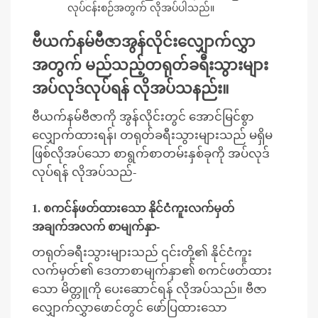
လုပ်ငန်းစဉ်အတွက် လိုအပ်ပါသည်။
ဗီယက်နမ်ဗီဇာအွန်လိုင်းလျှောက်လွှာ
အတွက် မည်သည့်တရုတ်ခရီးသွားများ
အပ်လုဒ်လုပ်ရန် လိုအပ်သနည်း။
ဗီယက်နမ်ဗီဇာကို အွန်လိုင်းတွင် အောင်မြင်စွာ
လျှောက်ထားရန်၊ တရုတ်ခရီးသွားများသည် မရှိမ
ဖြစ်လိုအပ်သော စာရွက်စာတမ်းနှစ်ခုကို အပ်လုဒ်
လုပ်ရန် လိုအပ်သည်-
1. စကင်န်ဖတ်ထားသော နိုင်ငံကူးလက်မှတ်
အချက်အလက် စာမျက်နှာ-
တရုတ်ခရီးသွားများသည် ၎င်းတို့၏ နိုင်ငံကူး
လက်မှတ်၏ ဒေတာစာမျက်နှာ၏ စကင်ဖတ်ထား
သော မိတ္တူကို ပေးဆောင်ရန် လိုအပ်သည်။ ဗီဇာ
လျှောက်လွှာဖောင်တွင် ဖော်ပြထားသော