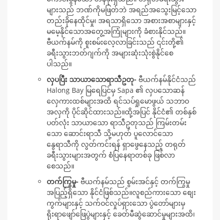
များသည် ဘဏ်ကိုမဖြတ်ဘဲ အရည်အသွေးမြင့်သော
တည်းခိုနေထိုင်မှု၊ အရသာရှိသော အစားအစာများနှင့်
မမေ့နိုင်သောအတွေ့အကြုံများကို ခံစားနိုင်သည်။
ဗီယက်နမ်ကို စူးစမ်းလေ့လာခြင်းသည် ၎င်းတို့၏
ခရီးသွားဘတ်ဂျက်ကို အများဆုံးသုံးစွဲနိုင်စေ
ပါသည်။
လှပပြီး သာယာသောရာသီဥတု-
ဗီယက်နမ်နိုင်ငံသည်
Halong Bay မြရေပြင်မှ Sapa ၏ လှပသောဆန်
လှေကားထစ်များအထိ ရင်သပ်ရှုမောဖွယ် သဘာဝ
အလှကို ပိုင်ဆိုင်ထားသည်။ထို့အပြင် နိုင်ငံ၏ တစ်နှစ်
ပတ်လုံး သာယာသော ရာသီဥတုသည် ကြမ်းတမ်း
သော ဆောင်းရာသီ သို့မဟုတ် ပူလောင်သော
နွေရာသီကို လွတ်ကင်းရန် ရှာဖွေနေသည့် တရုတ်
ခရီးသွားများအတွက် စံပြနေရာတစ်ခု ဖြစ်လာ
စေသည်။
တက်ကြွမှု-
ဗီယက်နမ်သည် စွမ်းအင်နှင့် တက်ကြွမှု
အပြည့်ရှိသော နိုင်ငံဖြစ်သည်။လူစည်ကားသော စျေး
ကွက်များနှင့် သက်ဝင်လှုပ်ရှားသော ပွဲတော်များမှ
ရိုးရာဖျော်ဖြေပွဲများနှင့် ခေတ်မီဆွဲဆောင်မှုများအထိ၊