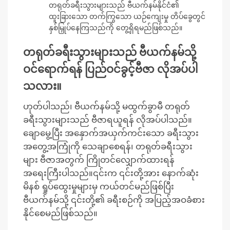
တရုတ်ခရီးသွားများသည် ဗီယက်နမ်နိုင်ငံ၏
ထူးခြားသော တက်ကြွသော ယဉ်ကျေးမှု တိပ်ခွေတွင်
နှစ်မြှုပ်နေကြသည်ကို တွေ့ရှိရမည်ဖြစ်သည်။
တရုတ်ခရီးသွားများသည် ဗီယက်နမ်သို့
ဝင်ရောက်ရန် ပြည်ဝင်ခွင့်ဗီဇာ လိုအပ်ပါ
သလား။
ဟုတ်ပါသည်၊ ဗီယက်နမ်သို့ မထွက်ခွာမီ တရုတ်
ခရီးသွားများသည် ဗီဇာရယူရန် လိုအပ်ပါသည်။
ချောမွေ့ပြီး အနှောက်အယှက်ကင်းသော ခရီးသွား
အတွေ့အကြုံကို သေချာစေရန်၊ တရုတ်ခရီးသွား
များ ဗီဇာအတွက် ကြိုတင်လျှောက်ထားရန်
အရေးကြီးပါသည်။၎င်းက ၎င်းတို့အား နောက်ဆုံး
မိနစ် ရှုပ်ထွေးမှုများမှ ကယ်တင်မည်ဖြစ်ပြီး
ဗီယက်နမ်သို့ ၎င်းတို့၏ ခရီးစဉ်ကို အပြည့်အဝခံစား
နိုင်စေမည်ဖြစ်သည်။