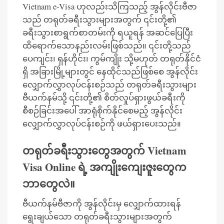
Vietnam e-Visa ဟုလည်းသိကြသည့် အွန်လိုင်းဗီဇာ
သည် တရုတ်ခရီးသွားများအတွက် ၎င်းတို့၏
ခရီးသွားစာရွက်စာတမ်းကို ရယူရန် အဆင်ပြေပြီး
ထိရောက်သောနည်းလမ်းဖြစ်သည်။ ၎င်းတို့သည်
ပေကျင်း၊ ရှန်ဟိုင်း၊ ကွမ်ကျိုး သို့မဟုတ် တရုတ်နိုင်ငံ
ရှိ အခြားမြို့များတွင် နေထိုင်သည်ဖြစ်စေ အွန်လိုင်း
လျှောက်လွှာလုပ်ငန်းစဉ်သည် တရုတ်ခရီးသွားများ
ဗီယက်နမ်သို့ ၎င်းတို့၏ စိတ်လှုပ်ရှားဖွယ်ခရီးကို
စီစဉ်ခြင်းအပေါ် အာရုံစိုက်နိုင်စေမည့် အွန်လိုင်း
လျှောက်လွှာလုပ်ငန်းစဉ်ကို ဖယ်ရှားပေးသည်။
တရုတ်ခရီးသွားတွေအတွက် Vietnam
Visa Online ရဲ့ အကျိုးကျေးဇူးတွေက
ဘာတွေလဲ။
ဗီယက်နမ်ဗီဇာကို အွန်လိုင်းမှ လျှောက်ထားရန်
ရွေးချယ်သော တရုတ်ခရီးသွားများအတွက်