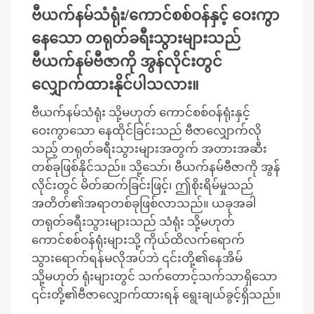
ဗီယက်နမ်သံရုံး/ကောင်စစ်ဝန်နှင့် ဝေးကွာ
နေသော တရုတ်ခရီးသွားများသည်
ဗီယက်နမ်ဗီဇာကို အွန်လိုင်းတွင်
လျှောက်ထားနိုင်ပါသလား။
ဗီယက်နမ်သံရုံး သို့မဟုတ် ကောင်စစ်ဝန်ရုံးနှင့်
ဝေးကွာသော နေထိုင်ခြင်းသည် ဗီဇာလျှောက်လို
သည့် တရုတ်ခရီးသွားများအတွက် အတားအဆီး
တစ်ခုဖြစ်နိုင်သည်။ သို့သော်၊ ဗီယက်နမ်ဗီဇာကို အွန်
လိုင်းတွင် မိတ်ဆက်ခြင်းဖြင့်၊ ဤစိုးရိမ်မှုသည်
အတိတ်၏အရာတစ်ခုဖြစ်လာသည်။ ယခုအခါ
တရုတ်ခရီးသွားများသည် သံရုံး သို့မဟုတ်
ကောင်စစ်ဝန်ရုံးများသို့ ကိုယ်ထိလက်ရောက်
သွားရောက်ရန်မလိုအပ်ဘဲ ၎င်းတို့၏နေအိမ်
သို့မဟုတ် ရုံးများတွင် သက်တောင့်သက်သာရှိသော
၎င်းတို့၏ဗီဇာလျှောက်ထားရန် ရွေးချယ်ခွင့်ရှိသည်။