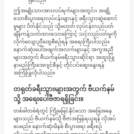
ဖြစ်သည်။
ဤအမျိုးသားအားလပ်ရက်များအတွင်း၊ အချို့
သောစီးပွားရေးလုပ်ငန်းများနှင့် ခရီးသွားဆွဲဆောင်
မှုများ ပိတ်နိုင်သည် သို့မဟုတ် လုပ်ငန်းလည်ပတ်
ချိန်ကန့်သတ်ထားသောကြောင့် သင့်လည်ပတ်မှုကို
လိုက်လျောညီထွေစီစဉ်ရန် အရေးကြီးပါသည်။
နောက်ဆုံးပေါ်အချက်အလက်များနှင့် အကူအညီ
များအတွက် ဗီယက်နမ်ခရီးသွားဆိုင်ရာ အထူးပြု
နာမည်ကြီးအေဂျင်စီနှင့် တိုင်ပင်ဆွေးနွေးရန်
အကြံပြုလိုပါသည်။
တရုတ်ခရီးသွားများအတွက် ဗီယက်နမ်
သို့ အရေးပေါ်ဗီဇာရရှိခြင်း။
တစ်ခါတစ်ရံတွင် ကြိုမမြင်နိုင်သော အခြေအနေ
များသည် ဗီယက်နမ်သို့ ဗီဇာအမြန်ရယူရန် လိုအပ်
ပေမည်။ နောက်ဆုံးမိနစ် စီးပွားရေး ခရီးစဉ်
သို့မဟုတ် အလိုအလျောက် အားလပ်ရက် အစီအစဥ်