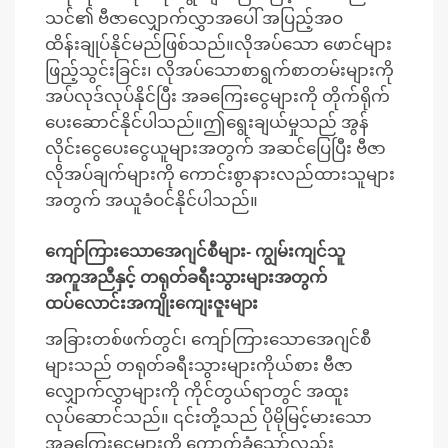
သင်၏ ဗီဇာလျှောက်လွှာအပေါ် အပြည့်အဝ
ထိန်းချုပ်နိုင်မည်ဖြစ်သည်။လိုအပ်သော ဖောင်များ
ဖြည့်သွင်းခြင်း၊ လိုအပ်သောစာရွက်စာတမ်းများကို
အပ်လုဒ်လုပ်နိုင်ပြီး အခကြေးငွေများကို တိုက်ရိုက်
ပေးဆောင်နိုင်ပါသည်။ဤရွေးချယ်မှုသည် အွန်
လိုင်းငွေပေးငွေယူများအတွက် အဆင်ပြေပြီး ဗီဇာ
လိုအပ်ချက်များကို ကောင်းစွာနားလည်ထားသူများ
အတွက် အယူခံဝင်နိုင်ပါသည်။
ကျော်ကြားသောအေဂျင်စီများ- ကျွမ်းကျင်သူ
အကူအညီနှင့် တရုတ်ခရီးသွားများအတွက်
ထပ်လောင်းအကျိုးကျေးဇူးများ
အခြားတစ်ဖက်တွင်၊ ကျော်ကြားသောအေဂျင်စီ
များသည် တရုတ်ခရီးသွားများကိုယ်စား ဗီဇာ
လျှောက်လွှာများကို ကိုင်တွယ်ရာတွင် အထူး
လုပ်ဆောင်သည်။ ၎င်းတို့သည် ပိုမိုမြင့်မားသော
အခကြေးငွေများကို ကောက်ခံသော်လည်း