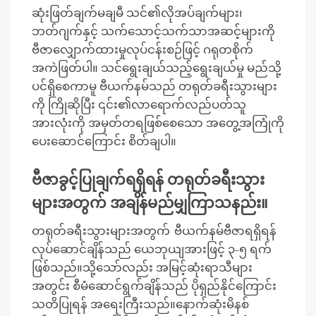
ဆုံးဖြတ်ချက်မချမီ သင်၏လိုအပ်ချက်များ၊
ဘတ်ဂျက်နှင့် သက်သောင့်သက်သာအဆင့်များကို
ဗီဇာလျှောက်ထားမှုလုပ်ငန်းစဉ်ဖြင့် ဂရုတစိုက်
အကဲဖြတ်ပါ။ သင်ရွေးချယ်သည့်ရွေးချယ်မှု မည်သို့
ပင်ရှိစေကာမူ ဗီယက်နမ်သည် တရုတ်ခရီးသွားများ
ကို ကြိုဆိုပြီး ၎င်း၏လာရောက်လည်ပတ်သူ
အားလုံးကို အမှတ်တရဖြစ်စေသော အတွေ့အကြုံကို
ပေးဆောင်ကြောင်း စိတ်ချပါ။
ဗီဇာခွင့်ပြုချက်ရရှိရန် တရုတ်ခရီးသွား
များအတွက် အချိန်မည်မျှကြာသနည်း။
တရုတ်ခရီးသွားများအတွက် ဗီယက်နမ်ဗီဇာရရှိရန်
လုပ်ဆောင်ချိန်သည် ယေဘုယျအားဖြင့် ၃-၅ ရက်
ဖြစ်သည်။သို့သော်လည်း အမြင့်ဆုံးရာသီများ
အတွင်း စီမံဆောင်ရွက်ချိန်သည် ပိုရှည်နိုင်ကြောင်း
သတိပြုရန် အရေးကြီးသည်။နောက်ဆုံးမိနစ်