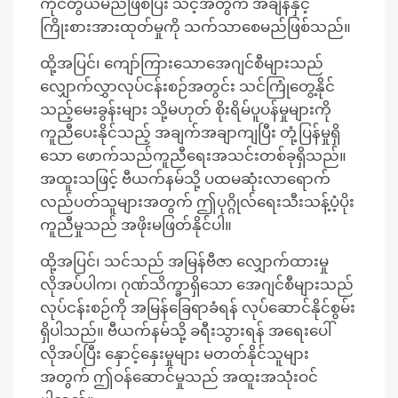
ကိုင်တွယ်မည်ဖြစ်ပြီး သင့်အတွက် အချိန်နှင့်
ကြိုးစားအားထုတ်မှုကို သက်သာစေမည်ဖြစ်သည်။
ထို့အပြင်၊ ကျော်ကြားသောအေဂျင်စီများသည်
လျှောက်လွှာလုပ်ငန်းစဉ်အတွင်း သင်ကြုံတွေ့နိုင်
သည့်မေးခွန်းများ သို့မဟုတ် စိုးရိမ်ပူပန်မှုများကို
ကူညီပေးနိုင်သည့် အချက်အချာကျပြီး တုံ့ပြန်မှုရှိ
သော ဖောက်သည်ကူညီရေးအသင်းတစ်ခုရှိသည်။
အထူးသဖြင့် ဗီယက်နမ်သို့ ပထမဆုံးလာရောက်
လည်ပတ်သူများအတွက် ဤပုဂ္ဂိုလ်ရေးသီးသန့်ပံ့ပိုး
ကူညီမှုသည် အဖိုးမဖြတ်နိုင်ပါ။
ထို့အပြင်၊ သင်သည် အမြန်ဗီဇာ လျှောက်ထားမှု
လိုအပ်ပါက၊ ဂုဏ်သိက္ခာရှိသော အေဂျင်စီများသည်
လုပ်ငန်းစဉ်ကို အမြန်ခြေရာခံရန် လုပ်ဆောင်နိုင်စွမ်း
ရှိပါသည်။ ဗီယက်နမ်သို့ ခရီးသွားရန် အရေးပေါ်
လိုအပ်ပြီး နှောင့်နှေးမှုများ မတတ်နိုင်သူများ
အတွက် ဤဝန်ဆောင်မှုသည် အထူးအသုံးဝင်