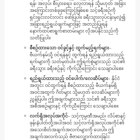
ရန်၊ အလုပ်၊ စီးပွားရေး၊ လေ့လာရန် သို့မဟုတ် အခြား
အကြောင်းတစ်ခုခုကြောင့်ဖြစ်စေ သင့်ခရီးစဉ်ကို
ရှင်းရှင်းလင်းလင်း ဖော်ပြပါ။ ခရီးသွားလုပ်ငန်းမှလွဲ၍
အခြားရည်ရွယ်ချက်များဖြင့် အတည်ပြုရန်
နောက်ထပ်စာရွက်စာတမ်းများ လိုအပ်နိုင်သည်ကို
သတိပြုပါ။
စီစဉ်ထားသော ဝင်ခွင့်နှင့် ထွက်မည့်ရက်များ
–
ဗီယက်နမ်သို့ ဝင်ရန်နှင့် ထွက်ရန် ရည်ရွယ်ထားသည့်
ရက်များကို သတ်မှတ်ပါ။ ဤရက်စွဲများသည် သင်၏
ခရီးသွား ခရီးစဉ်နှင့် ကိုက်ညီကြောင်း သေချာပါစေ။
ရည်ရွယ်ထားသည့် ဝင်ပေါက်/လေဆိပ်များ
– နိုင်ငံ
အတွင်း ဝင်ထွက်ရန် စီစဉ်ထားသည့် ဗီယက်နမ်ရှိ
အဝင်အထွက် ဂိတ်များ သို့မဟုတ် လေဆိပ်များကို
ညွှန်ပြပါ။ ဤအချက်များသည် သင်၏ ခရီးသွား
အစီအစဉ်များနှင့် ကိုက်ညီကြောင်း သေချာပါစေ။
လက်ရှိအလုပ်အကိုင်
– သင့်ကုမ္ပဏီအမည်၊ လိပ်စာနှင့်
ဖုန်းနံပါတ်တို့အပါအဝင် သင့်လက်ရှိအလုပ်အကိုင်၏
အသေးစိတ်အချက်အလက်များကို ပေးပါ။ ဤ
အချက်အလက်သည် ဗီဇာလျှောက်ထားခြင်း