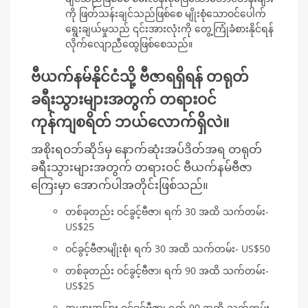
ကို ဖြတ်သန်းချင်သည်ဖြစ်စေ မျိုးစုံသောဝင်ပေါက်
ရွေးချယ်မှုသည် ၎င်းအားလုံးကို တွေ့ကြုံခံစားနိုင်ရန်
လိုက်လျောညီထွေဖြစ်စေသည်။
ဗီယက်နမ်နိုင်ငံသို့ ဗီဇာရရှိရန် တရုတ်
ခရီးသွားများအတွက် တရားဝင်
ကုန်ကျစရိတ် ဘယ်လောက်ရှိလဲ။
အစိုးရဝဘ်ဆိုဒ်မှ နောက်ဆုံးအပ်ဒိတ်အရ တရုတ်
ခရီးသွားများအတွက် တရားဝင် ဗီယက်နမ်ဗီဇာ
ကြေးမှာ အောက်ပါအတိုင်းဖြစ်သည်။
တစ်ခုတည်း ဝင်ခွင့်ဗီဇာ၊ ရက် 30 အထိ သက်တမ်း-
US$25
ဝင်ခွင့်ဗီဇာမျိုးစုံ၊ ရက် 30 အထိ သက်တမ်း- US$50
တစ်ခုတည်း ဝင်ခွင့်ဗီဇာ၊ ရက် 90 အထိ သက်တမ်း-
US$25
အများအပြား ဝင်ခွင့်ဗီဇာ၊ ရက် 90 အထိ သက်တမ်း-