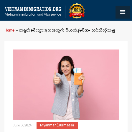
Home
»
တရုတ်ခရီးသွားများအတွက် ဗီယက်နမ်ဗီဇာ- သင်သိလိုသမျှ
June 3, 2024
Myanmar (Burmese)