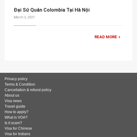
Đại Sứ Quán Colombia Tại Hà Nội
March 5, 2021
READ MORE
Privacy policy
Terms & Condition
Cancellation & refund policy
About us
Visa news
Travel guide
How to apply?
What is VOA?
Is it scam?
Visa for Chinese
Visa for Indians