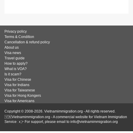
Privacy policy
Terms & Condition
Cancellation & refund policy
About us
Visa news
Travel guide
How to apply?
What is VOA?
Is it scam?
Visa for Chinese
Visa for Indians
Visa for Taiwanese
Visa for Hong Kongers
Visa for Americans
Copyright © 2008-2026. Vietnamimmigration.org - All rights reserved.
🇻🇳Vietnamimmigration.org - A commercial website for Vietnam Immigration
Service : 👉 For support, please email to info@vietnamimmigration.org