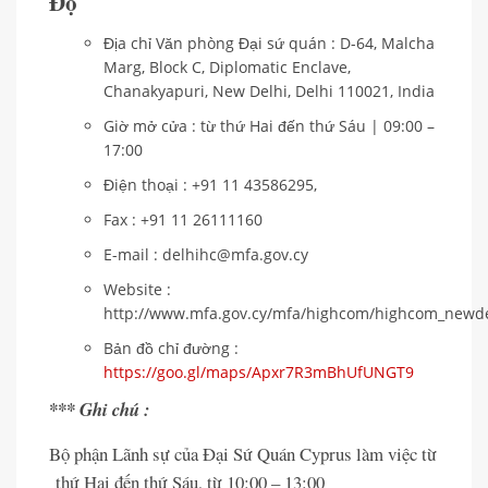
Độ
Địa chỉ Văn phòng Đại sứ quán : D-64, Malcha
Marg, Block C, Diplomatic Enclave,
Chanakyapuri, New Delhi, Delhi 110021, India
Giờ mở cửa : từ thứ Hai đến thứ Sáu | 09:00 –
17:00
Điện thoại : +91 11 43586295,
Fax : +91 11 26111160
E-mail : delhihc@mfa.gov.cy
Website :
http://www.mfa.gov.cy/mfa/highcom/highcom_newde
Bản đồ chỉ đường :
https://goo.gl/maps/Apxr7R3mBhUfUNGT9
*** Ghi chú :
Bộ phận Lãnh sự của Đại Sứ Quán Cyprus làm việc từ
thứ Hai đến thứ Sáu, từ 10:00 – 13:00