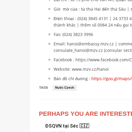
Giờ mở cửa : từ thứ Hai đến thứ Sáu | s
Điện thoại : (024) 3845 4131 | 24 3733 
thành khác | thêm số 0084 24 nếu gọi t
Fax: (024) 3823 3996
Email: hanoi@embassy.mzv.cz | commer
consulate_hanoi@mzv.cz (consular sect
Facebook : https://www.facebook.com
Website: www.mzv.cz/hanoi
Bản đồ chỉ đường :
https://goo.gl/map
TAGS
Nước Czech
PERHAPS YOU ARE INTEREST
ĐSQVN tại Séc 🇨🇿