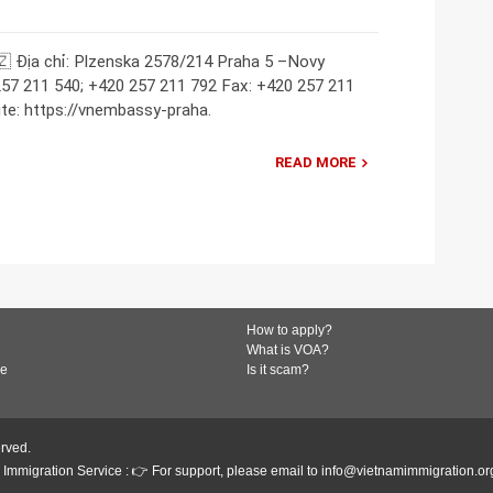
 Địa chỉ: Plzenska 2578/214 Praha 5 –Novy
257 211 540; +420 257 211 792 Fax: +420 257 211
e: https://vnembassy-praha.
READ MORE
How to apply?
What is VOA?
de
Is it scam?
erved.
Immigration Service : 👉 For support, please email to info@vietnamimmigration.or