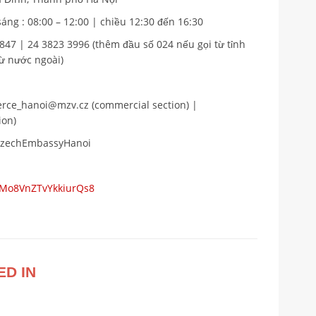
áng : 08:00 – 12:00 | chiều 12:30 đến 16:30
4847 | 24 3823 3996 (thêm đầu số 024 nếu gọi từ tỉnh
ừ nước ngoài)
ce_hanoi@mzv.cz (commercial section) |
ion)
/CzechEmbassyHanoi
s/Mo8VnZTvYkkiurQs8
ED IN