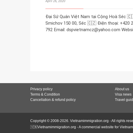
April 26, 2020
Đại Sứ Quán Việt Nam tại Cộng Hoà Séc 🇨
Smichov 150 00, Séc 🇨🇿 Điện thoại: +420 
792 Email: dspvietnamcz@yahoo.com Websit
Privacy policy
About us
Terms & Condition
Visa news
Cancellation & refund policy
Travel gui
Copyright © 2008-2026. Vietnamimmigration.org - All rights res
🇻🇳Vietnamimmigration.org - A commercial website for Vietnam 