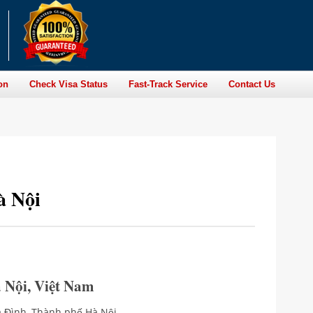
on
Check Visa Status
Fast-Track Service
Contact Us
à Nội
 Nội, Việt Nam
a Đình, Thành phố Hà Nội