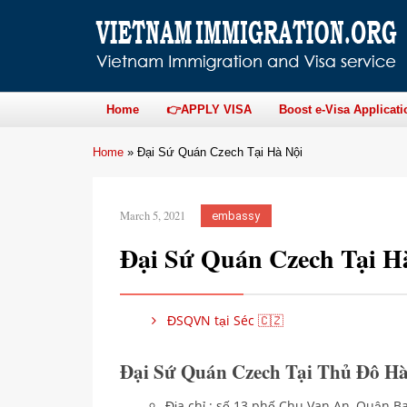
Home
👉APPLY VISA
Boost e-Visa Applicati
Home
»
Đại Sứ Quán Czech Tại Hà Nội
March 5, 2021
embassy
Đại Sứ Quán Czech Tại H
ĐSQVN tại Séc 🇨🇿
Đại Sứ Quán Czech Tại Thủ Đô Hà
Địa chỉ : số 13 phố Chu Van An, Quận B