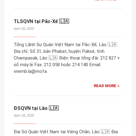
TLSQVN tại Pắc-Xế 🇱🇦
April 26, 2020
Tổng Lãnh Sự Quán Việt Nam tại Pắc-Xế, Lào 🇱🇦
Địa chỉ: Số 31, bản Phabat, huyện Paksé, tỉnh
Champasak, Lào 🇱🇦 Điện thoại tổng đài: 212 827 +
số máy lẻ Fax: 212 058 hoặc 214 140 Email:
vnemb.la@mofa.
READ MORE
ĐSQVN tại Lào 🇱🇦
April 26, 2020
Đại Sứ Quán Việt Nam tại Viêng Chăn, Lào 🇱🇦 Địa