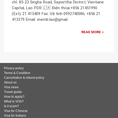
chỉ: 85-23 Singha Road, Saysettha District, Vientiane
Capital, Lao PDR 🇱🇦 Điện thoại:+856 21451990
(Ext); 21 413409 Fax: Vệ tinh 0992740086; +856 21
413379 Email: vnemb.lao@gmail.
READ MORE
Privacy policy
Terms & Condition
Cancellation & refund policy
About us
Visa news
Travel guide
How to apply?
What is VOA?
Is it scam?
Visa for Chinese
Visa for Indians