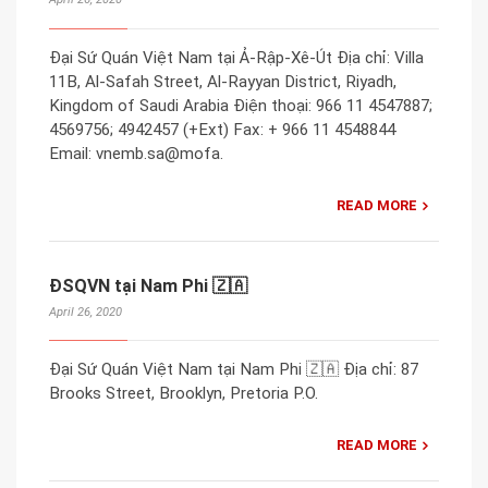
Đại Sứ Quán Việt Nam tại Ả-Rập-Xê-Út Địa chỉ: Villa
11B, Al-Safah Street, Al-Rayyan District, Riyadh,
Kingdom of Saudi Arabia Điện thoại: 966 11 4547887;
4569756; 4942457 (+Ext) Fax: + 966 11 4548844
Email: vnemb.sa@mofa.
READ MORE
ĐSQVN tại Nam Phi 🇿🇦
April 26, 2020
Đại Sứ Quán Việt Nam tại Nam Phi 🇿🇦 Địa chỉ: 87
Brooks Street, Brooklyn, Pretoria P.O.
READ MORE