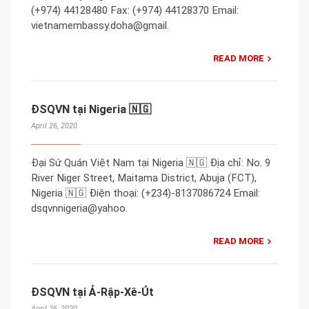
(+974) 44128480 Fax: (+974) 44128370 Email:
vietnamembassy.doha@gmail.
READ MORE
ĐSQVN tại Nigeria 🇳🇬
April 26, 2020
Đại Sứ Quán Việt Nam tại Nigeria 🇳🇬 Địa chỉ: No. 9
River Niger Street, Maitama District, Abuja (FCT),
Nigeria 🇳🇬 Điện thoại: (+234)-8137086724 Email:
dsqvnnigeria@yahoo.
READ MORE
ĐSQVN tại Ả-Rập-Xê-Út
April 26, 2020