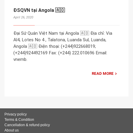
ĐSQVN tại Angola 🇦🇴
April 26, 2020
Đại Sứ Quán Việt Nam tại Angola 🇦🇴 Địa chỉ: Via
Al4, Lotes No 4 , Talatona, Luanda Sul, Luanda,
Angola 🇦🇴 Điện thoại: (+244)922668019;
(+244)924492169 Fax: (+244) 222.010696 Email:
vnemb.
READ MORE
Privacy policy
Terms & Condition
Cancellation & refund policy
About us