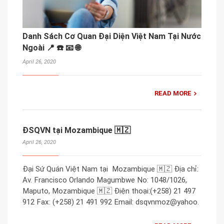
Danh Sách Cơ Quan Đại Diện Việt Nam Tại Nước
Ngoài 📍 ☎️ 📧 🌐
April 26, 2020
READ MORE
ĐSQVN tại Mozambique 🇲🇿
April 26, 2020
Đại Sứ Quán Việt Nam tại Mozambique 🇲🇿 Địa chỉ:
Av. Francisco Orlando Magumbwe No: 1048/1026,
Maputo, Mozambique 🇲🇿 Điện thoại:(+258) 21 497
912 Fax: (+258) 21 491 992 Email: dsqvnmoz@yahoo.