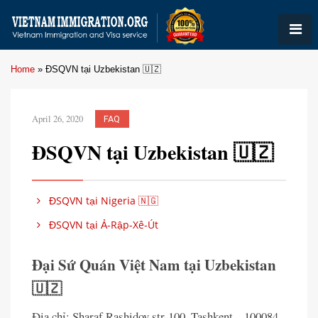
Home
»
ĐSQVN tại Uzbekistan 🇺🇿
April 26, 2020
FAQ
ĐSQVN tại Uzbekistan 🇺🇿
ĐSQVN tại Nigeria 🇳🇬
ĐSQVN tại Ả-Rập-Xê-Út
Đại Sứ Quán Việt Nam tại Uzbekistan
🇺🇿
Địa chỉ: Sharaf Rashidov str-100, Tashkent – 100084,