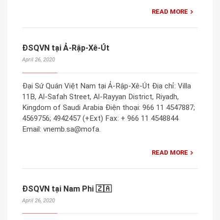
READ MORE
ĐSQVN tại Ả-Rập-Xê-Út
April 26, 2020
Đại Sứ Quán Việt Nam tại Ả-Rập-Xê-Út Địa chỉ: Villa
11B, Al-Safah Street, Al-Rayyan District, Riyadh,
Kingdom of Saudi Arabia Điện thoại: 966 11 4547887;
4569756; 4942457 (+Ext) Fax: + 966 11 4548844
Email: vnemb.sa@mofa.
READ MORE
ĐSQVN tại Nam Phi 🇿🇦
April 26, 2020