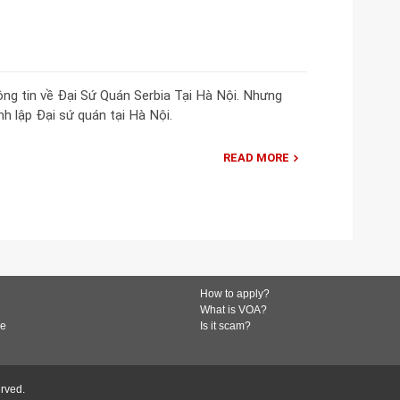
ông tin về Đại Sứ Quán Serbia Tại Hà Nội. Nhưng
nh lập Đại sứ quán tại Hà Nội.
READ MORE
How to apply?
What is VOA?
de
Is it scam?
erved.