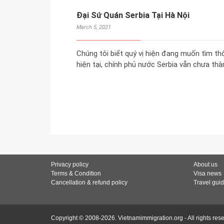
Đại Sứ Quán Serbia Tại Hà Nội
March 5, 2021
Chúng tôi biết quý vị hiện đang muốn tìm th
hiện tại, chính phủ nước Serbia vẫn chưa thà
Privacy policy
About us
Terms & Condition
Visa news
Cancellation & refund policy
Travel gui
Copyright © 2008-2026. Vietnamimmigration.org - All rights res