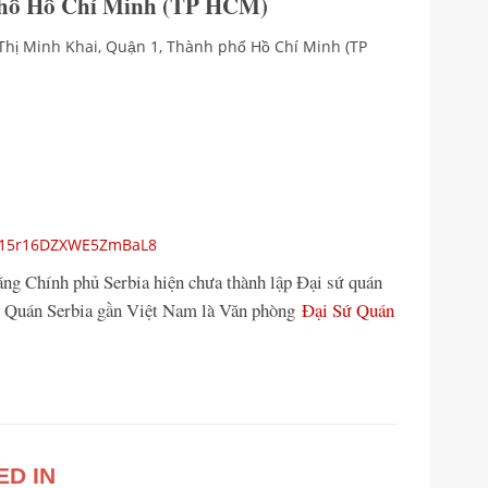
Phố Hồ Chí Minh (TP HCM)
 Thị Minh Khai, Quận 1, Thành phố Hồ Chí Minh (TP
s/15r16DZXWE5ZmBaL8
rằng Chính phủ Serbia hiện chưa thành lập Đại sứ quán
 Sứ Quán Serbia gần Việt Nam là Văn phòng
Đại Sứ Quán
ED IN