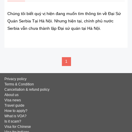
Chúng tôi biết quý vị hiện đang muốn tìm thông tin về Đại Sứ
Quán Serbia Tại Hà Nội. Nhưng hiện tại, chính phủ nước
Serbia vẫn chưa thành lập Đại sứ quán tại Hà Nội.
READ MORE
1
Privacy policy
Terms & Condition
Cancellation & refund policy
About us
Visa news
Travel guide
How to apply?
What is VOA?
Is it scam?
Visa for Chinese