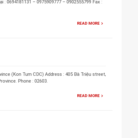
ại : 0694181131 – 0975909777 – 0902555799 Fax :
READ MORE
ince (Kon Tum CDC) Address : 405 Bà Triệu street,
rovince. Phone : 02603.
READ MORE