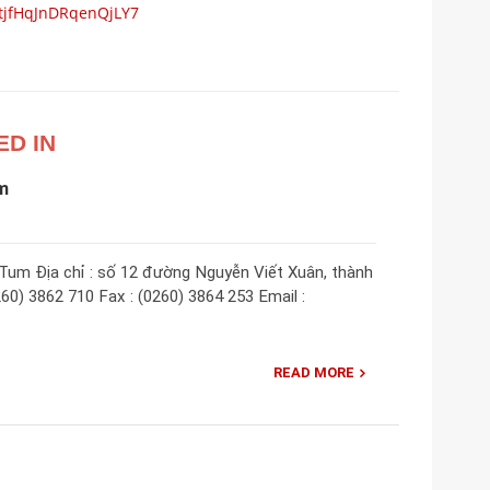
/tjfHqJnDRqenQjLY7
ED IN
m
um Địa chỉ : số 12 đường Nguyễn Viết Xuân, thành
60) 3862 710 Fax : (0260) 3864 253 Email :
READ MORE