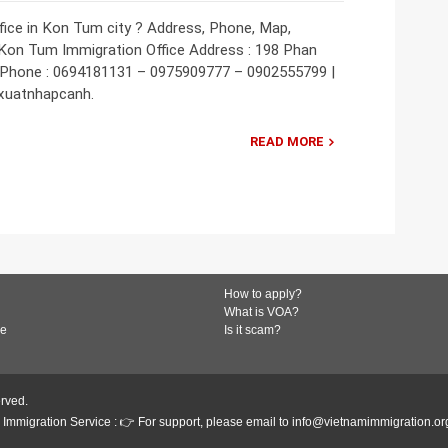
fice in Kon Tum city ? Address, Phone, Map,
: Kon Tum Immigration Office Address : 198 Phan
 Phone : 0694181131 – 0975909777 – 0902555799 |
.xuatnhapcanh.
READ MORE
How to apply?
What is VOA?
de
Is it scam?
erved.
Immigration Service : 👉 For support, please email to info@vietnamimmigration.or