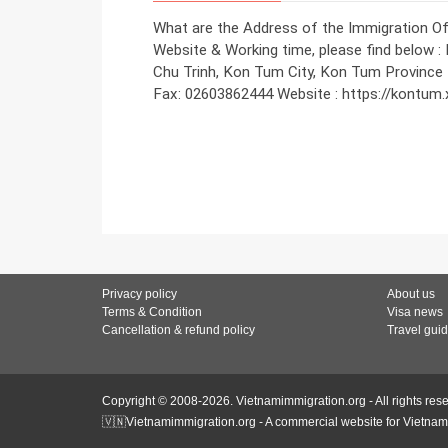
What are the Address of the Immigration Of
Website & Working time, please find below 
Chu Trinh, Kon Tum City, Kon Tum Province
Fax: 02603862444 Website : https://kontum
Privacy policy
About us
Terms & Condition
Visa news
Cancellation & refund policy
Travel gui
Copyright © 2008-2026. Vietnamimmigration.org - All rights res
🇻🇳Vietnamimmigration.org - A commercial website for Vietnam 