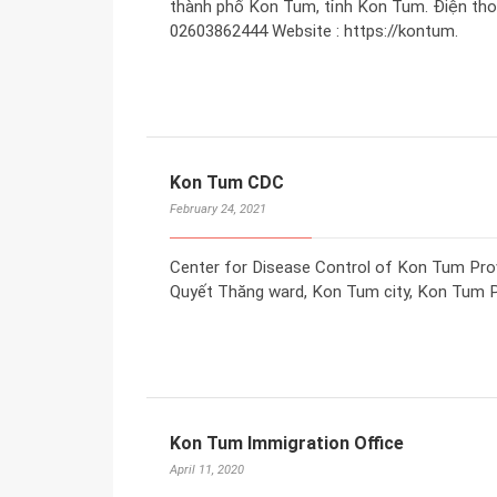
thành phố Kon Tum, tỉnh Kon Tum. Điện tho
02603862444 Website : https://kontum.
Kon Tum CDC
February 24, 2021
Center for Disease Control of Kon Tum Prov
Quyết Thăng ward, Kon Tum city, Kon Tum P
Kon Tum Immigration Office
April 11, 2020