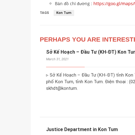
Bản đồ chỉ đường :
https://goo.gl/maps
TAGS
Kon Tum
PERHAPS YOU ARE INTEREST
Sở Kế Hoạch – Đầu Tư (KH-ĐT) Kon Tu
March 31, 2021
▹ Sở Kế Hoạch – Đầu Tư (KH-ĐT) tỉnh Kon T
phố Kon Tum, tỉnh Kon Tum. Điện thoại : (02
skhdt@kontum.
Justice Department in Kon Tum