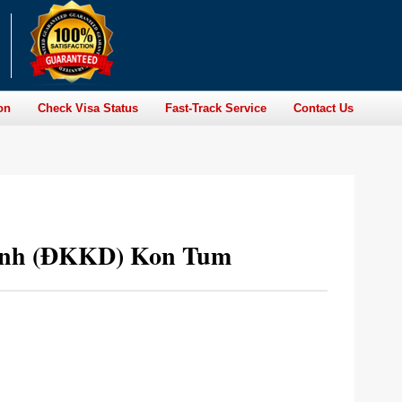
on
Check Visa Status
Fast-Track Service
Contact Us
anh (ĐKKD) Kon Tum