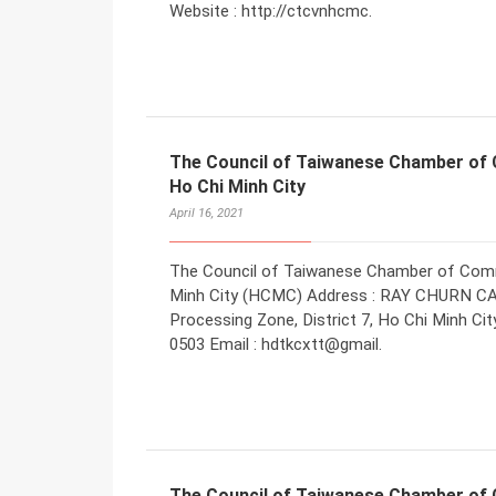
Website : http://ctcvnhcmc.
The Council of Taiwanese Chamber of 
Ho Chi Minh City
April 16, 2021
The Council of Taiwanese Chamber of Comme
Minh City (HCMC) Address : RAY CHURN CA
Processing Zone, District 7, Ho Chi Minh Ci
0503 Email : hdtkcxtt@gmail.
The Council of Taiwanese Chamber of 