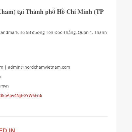
ham) tại Thành phố Hồ Chí Minh (TP
e Landmark, số 5B đường Tôn Đức Thắng, Quận 1, Thành
com | admin@nordchamvietnam.com
m
hamvn
s/d5oApv4NjEGYW6En6
ED IN