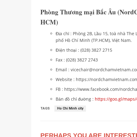
Phòng Thương mại Bắc Âu (NordC
HCM)
Địa chỉ : Phòng 2B, Lầu 15, toà nhà Th
phố Hồ Chí Minh (TP.HCM), Việt Nam.
Điện thoại : (028) 3827 2715
Fax : (028) 3827 2743
Email : vicechair@nordchamvietnam.
Website : https://nordchamvietnam.co
FB : https://www.facebook.com/nordc
Bản đồ chỉ đường :
https://goo.gl/map
TAGS
Ho Chi Minh city
PERHAPS YOU ARE INTEREST