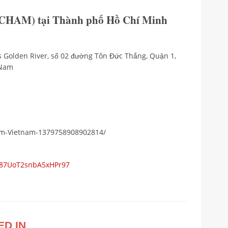
CHAM) tại Thành phố Hồ Chí Minh
s Golden River, số 02 đường Tôn Đức Thắng, Quận 1,
 Nam
am-Vietnam-1379758908902814/
s/87UoT2snbA5xHPr97
ED IN