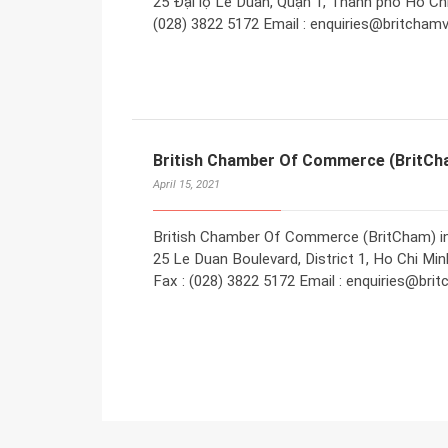
25 Đại lộ Lê Duẩn, Quận 1, Thành phố Hồ Chí
(028) 3822 5172 Email : enquiries@britcham
British Chamber Of Commerce (BritCham
April 15, 2021
British Chamber Of Commerce (BritCham) in
25 Le Duan Boulevard, District 1, Ho Chi Mi
Fax : (028) 3822 5172 Email : enquiries@bri