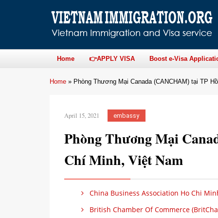
Home
👉APPLY VISA
Boost e-Visa Applicati
Home
»
Phòng Thương Mại Canada (CANCHAM) tại TP Hồ 
April 15, 2021
embassy
Phòng Thương Mại Cana
Chí Minh, Việt Nam
China Business Association Ho Chi Min
British Chamber Of Commerce (BritCham