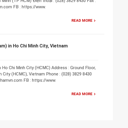
 Minh (TP HCM) Điện thoại : (028) 3829 8430 Fax :
vn.com FB : https://www.
READ MORE
) in Ho Chi Minh City, Vietnam
 Ho Chi Minh City (HCMC) Address : Ground Floor,
nh City (HCMC), Vietnam Phone : (028) 3829 8430
tchamvn.com FB : https://www.
READ MORE