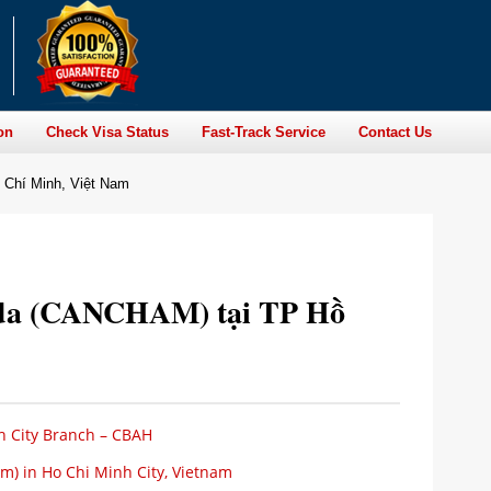
on
Check Visa Status
Fast-Track Service
Contact Us
Chí Minh, Việt Nam
da (CANCHAM) tại TP Hồ
h City Branch – CBAH
) in Ho Chi Minh City, Vietnam