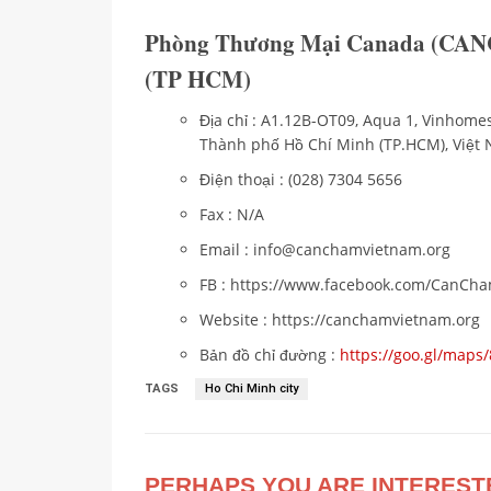
Phòng Thương Mại Canada (CAN
(TP HCM)
Địa chỉ : A1.12B-OT09, Aqua 1, Vinhome
Thành phố Hồ Chí Minh (TP.HCM), Việt
Điện thoại : (028) 7304 5656
Fax : N/A
Email : info@canchamvietnam.org
FB : https://www.facebook.com/CanCh
Website : https://canchamvietnam.org
Bản đồ chỉ đường :
https://goo.gl/map
TAGS
Ho Chi Minh city
PERHAPS YOU ARE INTEREST