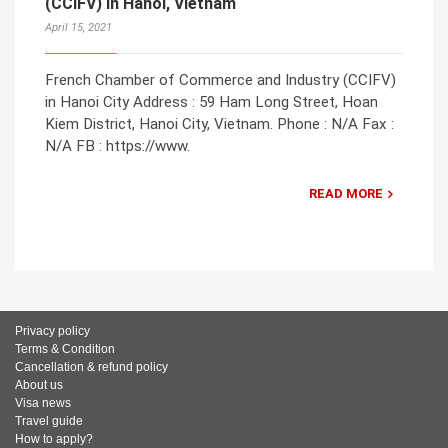
(CCIFV) in Hanoi, Vietnam
April 15, 2021
French Chamber of Commerce and Industry (CCIFV)
in Hanoi City Address : 59 Ham Long Street, Hoan
Kiem District, Hanoi City, Vietnam. Phone : N/A Fax :
N/A FB : https://www.
READ MORE
Privacy policy
Terms & Condition
Cancellation & refund policy
About us
Visa news
Travel guide
How to apply?