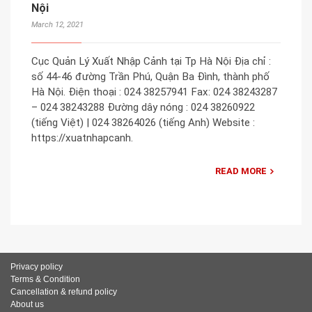
Nội
March 12, 2021
Cục Quản Lý Xuất Nhập Cảnh tại Tp Hà Nội Địa chỉ :
số 44-46 đường Trần Phú, Quận Ba Đình, thành phố
Hà Nội. Điện thoại : 024 38257941 Fax: 024 38243287
– 024 38243288 Đường dây nóng : 024 38260922
(tiếng Việt) | 024 38264026 (tiếng Anh) Website :
https://xuatnhapcanh.
READ MORE
Privacy policy
Terms & Condition
Cancellation & refund policy
About us