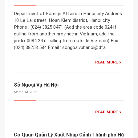
Department of Foreign Affairs in Hanoi city Address :
10 Le Lai street, Hoan Kiem district, Hanoi city.
Phone : (024) 3825 0471 (Add the area code 024 if
calling from another province in Vietnam, add the
prefix 0084 24 if calling from outside Vietnam) Fax :
(024) 38253 584 Email : songoaivuhanoi@dfa.
READ MORE
Sở Ngoại Vụ Hà Nội
March 14, 2021
READ MORE
Cơ Quan Quản Lý Xuất Nhập Cảnh Thành phố Hà