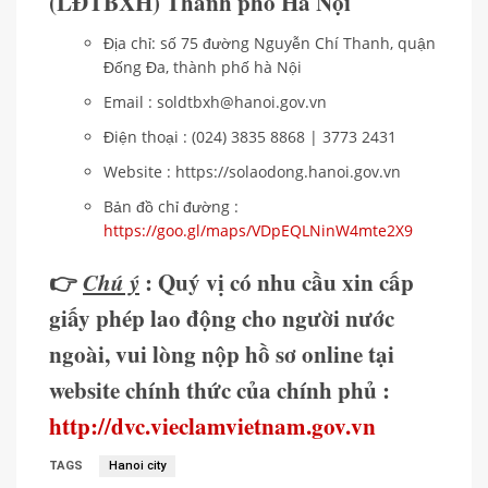
(LĐTBXH) Thành phố Hà Nội
Địa chỉ: số 75 đường Nguyễn Chí Thanh, quận
Đống Đa, thành phố hà Nội
Email : soldtbxh@hanoi.gov.vn
Điện thoại : (024) 3835 8868 | 3773 2431
Website : https://solaodong.hanoi.gov.vn
Bản đồ chỉ đường :
https://goo.gl/maps/VDpEQLNinW4mte2X9
👉
Chú ý
: Quý vị có nhu cầu xin cấp
giấy phép lao động cho người nước
ngoài, vui lòng nộp hồ sơ online tại
website chính thức của chính phủ :
http://dvc.vieclamvietnam.gov.vn
TAGS
Hanoi city