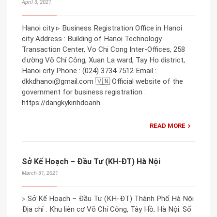
April 3, 2021
Hanoi city ▹ Business Registration Office in Hanoi
city Address : Building of Hanoi Technology
Transaction Center, Vo Chi Cong Inter-Offices, 258
đường Võ Chí Công, Xuan La ward, Tay Ho district,
Hanoi city Phone : (024) 3734 7512 Email :
dkkdhanoi@gmail.com 🇻🇳 Official website of the
government for business registration :
https://dangkykinhdoanh.
READ MORE
Sở Kế Hoạch – Đầu Tư (KH-ĐT) Hà Nội
March 31, 2021
▹ Sở Kế Hoạch – Đầu Tư (KH-ĐT) Thành Phố Hà Nội
Địa chỉ : Khu liên cơ Võ Chí Công, Tây Hồ, Hà Nội. Số