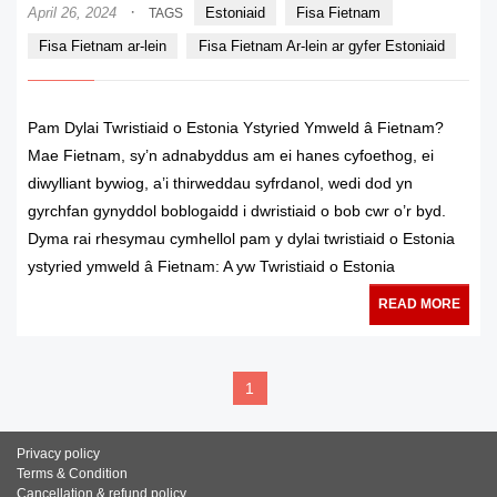
·
April 26, 2024
Estoniaid
Fisa Fietnam
TAGS
Fisa Fietnam ar-lein
Fisa Fietnam Ar-lein ar gyfer Estoniaid
Pam Dylai Twristiaid o Estonia Ystyried Ymweld â Fietnam?
Mae Fietnam, sy’n adnabyddus am ei hanes cyfoethog, ei
diwylliant bywiog, a’i thirweddau syfrdanol, wedi dod yn
gyrchfan gynyddol boblogaidd i dwristiaid o bob cwr o’r byd.
Dyma rai rhesymau cymhellol pam y dylai twristiaid o Estonia
ystyried ymweld â Fietnam: A yw Twristiaid o Estonia
READ MORE
1
Privacy policy
Terms & Condition
Cancellation & refund policy