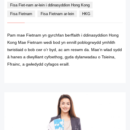
Fisa Fiet-nam ar-lein i ddinasyddion Hong Kong
Fisa Fietnam
Fisa Fietnam ar-lein
HKG
Pam mae Fietnam yn gyrchfan berffaith i ddinasyddion Hong
Kong Mae Fietnam wedi bod yn ennill poblogrwydd ymhlith
twristiaid o bob cwr o’r byd, ac am reswm da. Mae’n wlad sydd
â hanes a diwylliant cyfoethog, gyda dylanwadau o Tsieina,
Ffrainc, a gwledydd cyfagos eraill.
READ MORE