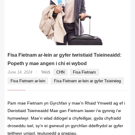
Fisa Fietnam ar-lein ar gyfer twristiaid Tsieineaidd:
Popeth y mae angen i chi ei wybod
·
June 14, 2024
CHN
Fisa Fietnam
TAGS
Fisa Fietnam ar-lein
Fisa Fietnam ar-lein ar gyfer Tsieinëeg
Pam mae Fietnam yn Gyrchfan y mae’n Rhaid Ymweld ag ef i
Dwristiaid Tsieineaidd Mae gan Fietnam lawer i’w gynnig i’w
hymwelwyr. Mae’n wlad ddiogel a chyfeillgar, gyda chyfradd
droseddu isel, sy’n ei gwneud yn gyrchfan ddelfrydol ar gyfer
teithwyr unigol, teuluoedd a grwpiau.