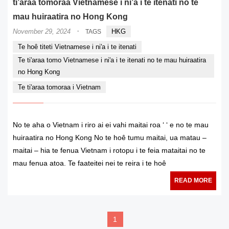
ti’araa tomoraa Vietnamese i ni’a i te itenati no te
mau huiraatira no Hong Kong
·
November 29, 2024
HKG
TAGS
Te hoê titeti Vietnamese i ni'a i te itenati
Te ti'araa tomo Vietnamese i ni'a i te itenati no te mau huiraatira
no Hong Kong
Te ti'araa tomoraa i Vietnam
No te aha o Vietnam i riro ai ei vahi maitai roa ‘ ‘ e no te mau
huiraatira no Hong Kong No te hoê tumu maitai, ua matau –
maitai – hia te fenua Vietnam i rotopu i te feia mataitai no te
mau fenua atoa. Te faateitei nei te reira i te hoê
READ MORE
1