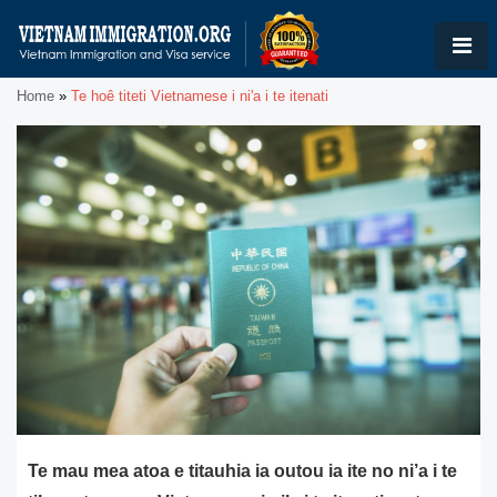
Home
»
Te hoê titeti Vietnamese i ni'a i te itenati
Te mau mea atoa e titauhia ia outou ia ite no ni’a i te