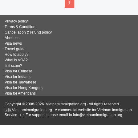
1
Privacy policy
Terms & Condition
Cancellation & refund policy
About us
Visa news
Travel guide
How to apply?
What is VOA?
Is it scam?
Visa for Chinese
Visa for Indians
Visa for Taiwanese
Visa for Hong Kongers
Visa for Americans
Copyright © 2008-2026. Vietnamimmigration.org - All rights reserved.
🇻🇳Vietnamimmigration.org - A commercial website for Vietnam Immigration
Service : 👉 For support, please email to info@vietnamimmigration.org